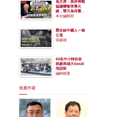
兔主席：美伊停戰
協議變衝突導火
線，雙方為何重啟
戰爭？伊朗一早洞
本社編輯部
悉特朗普虛張聲
勢？
歷史給中國人一個
公道
張建雄
60名中小特幼老
師參與城大GenAI
培訓班
編輯精選
推薦作家