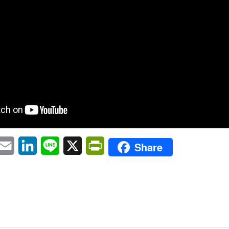
pp
eChat
Email
LinkedIn
Line
X
PrintFriendly
Share