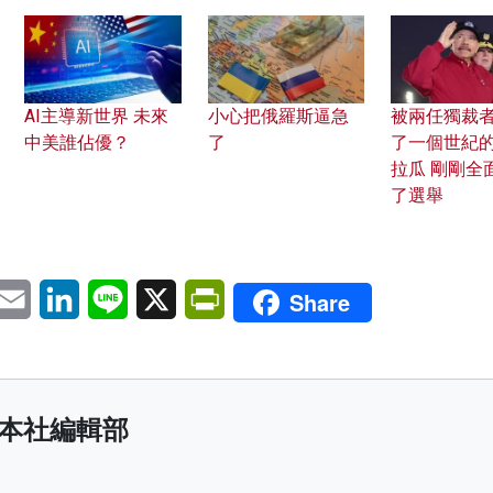
AI主導新世界 未來
小心把俄羅斯逼急
被兩任獨裁
中美誰佔優？
了
了一個世紀
拉瓜 剛剛全
了選舉
pp
eChat
Email
LinkedIn
Line
X
PrintFriendly
Share
本社編輯部