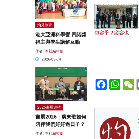
灼見教育
包容乎？縱容也
港大亞洲科學營 四諾獎
得主與學生講解互動
作者:
本社編輯部
2026-08-04
Facebook
WhatsA
W
2026書展巡禮
書展2026｜廣東歌如何
陪伴我們好好過日子？
作者:
本社編輯部