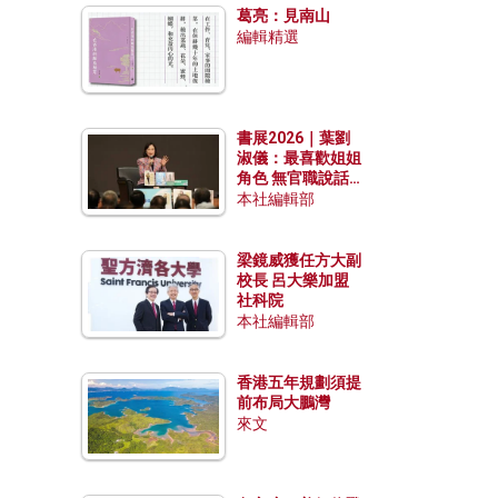
葛亮：見南山
編輯精選
書展2026｜葉劉
淑儀：最喜歡姐姐
角色 無官職說話
包袱少
本社編輯部
梁鏡威獲任方大副
校長 呂大樂加盟
社科院
本社編輯部
香港五年規劃須提
前布局大鵬灣
來文