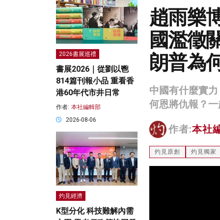
趙雨樂
國濫徵關
朗普為
2026書展巡禮
書展2026｜從劉以鬯
814篇刊報小品 重看香
中國有什麼實力
港60年代市井日常
何恩將仇報？一
作者:
本社編輯部
2026-08-06
作者:
本社
灼見原創
灼見獨家
灼見經濟
K型分化 科技難解內需