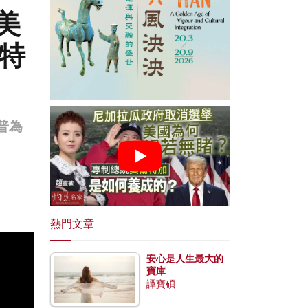
美
 特
普為
熱門文章
安心是人生最大的
寶庫
譚寶碩