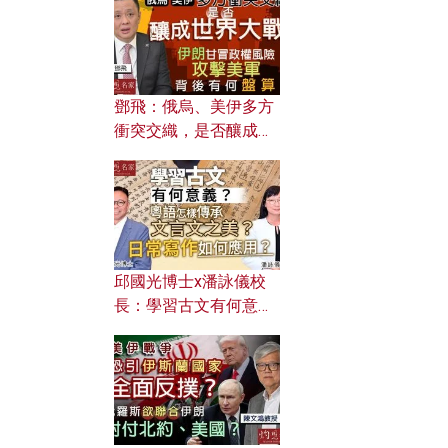
何避免遭AI演算法操
控？
鄧飛：俄烏、美伊多方
衝突交織，是否釀成世
界大戰？ 伊朗甘冒政權
風險攻擊美軍，背後有
何盤算？
邱國光博士x潘詠儀校
長：學習古文有何意
義？ 粵語怎樣傳承文言
文之美？ 日常寫作如何
應用？