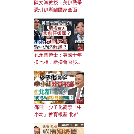
陳文鴻教授：美伊戰爭
恐引伊斯蘭國家全面反
撲？ 俄羅斯欲聯合伊朗
對付北約美國？
孔永樂博士：英國十年
換七相，新揆會否步前
任後塵？脫歐後英國經
濟為何仍然低迷？
鄧飛：少子化衝擊「中
小幼」教育根基 北都如
何成為解決問題關鍵？