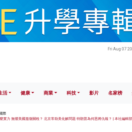
健康
商業
科技
影片
名家榜
Fri Aug 07 2
生活
健康
商業
科技
影片
名家榜
國際
實力 無懼美國濫徵關稅？ 北京常助美化解問題 特朗普為何恩將仇報？ | 本社編輯