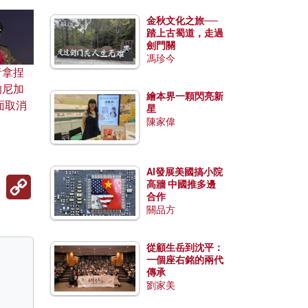
金秋文化之旅──
踏上古蜀道，走過
劍門關
馮珍今
者拿捏
的尼加
繪本界一顆閃亮新
面取消
星
陳家偉
AI發展美國搞小院
Copy
高牆 中國推多邊
Link
合作
關品方
從顧生岳到沈平：
一個座右銘的兩代
傳承
劉家美