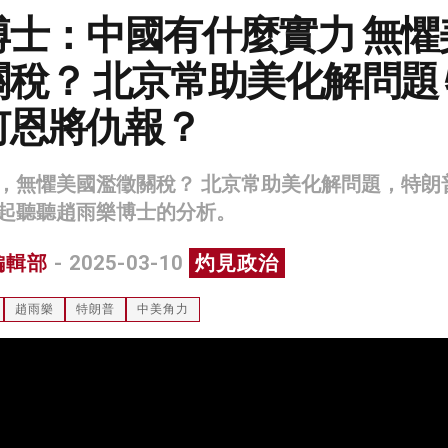
博士：中國有什麼實力 無懼
稅？ 北京常助美化解問題
何恩將仇報？
，無懼美國濫徵關稅？ 北京常助美化解問題，特朗
起聽聽趙雨樂博士的分析。
編輯部
- 2025-03-10
灼見政治
趙雨樂
特朗普
中美角力