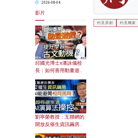
2026-08-04
影片
灼見原創
灼見獨家
邱國光博士x潘詠儀校
長：如何善用動畫遊戲
提升學習古文動機？
劉寧榮教授：互聯網的
開放反催生資訊繭房，
AI能避開相同困局？如