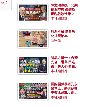
文章
陳文鴻教授：北約
縱深空襲 俄羅斯
瀕臨戰敗邊緣？中
國零部件能左右戰
本社編輯部
局走向？
行為不檢 培育教
化才能治本
陳家偉
關品方博士：台灣
九合一選舉 民進
黨大失人心 藍白
合作有望拿下七成
本社編輯部
以上縣市？
國際關係學者孔永
樂博士：將美伊衝
突類比越戰，兩者
有何異同？中國崛
本社編輯部
起能否為全球格局
發揮穩定效用？