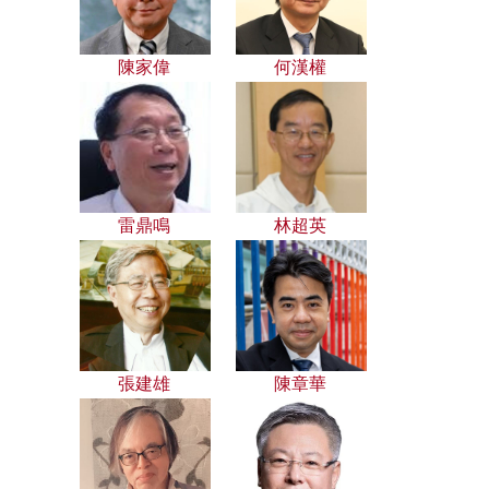
陳家偉
何漢權
雷鼎鳴
林超英
張建雄
陳章華