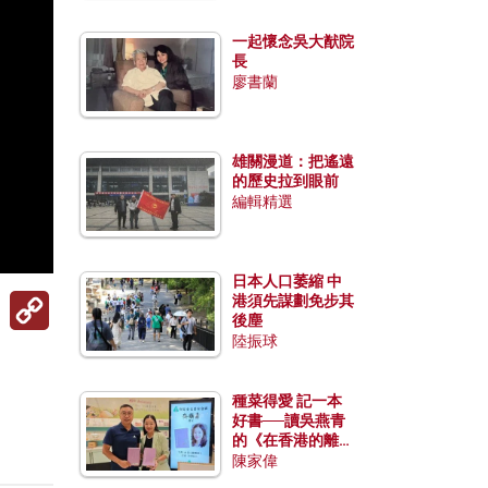
一起懷念吳大猷院
長
廖書蘭
雄關漫道：把遙遠
的歷史拉到眼前
編輯精選
日本人口萎縮 中
Copy
港須先謀劃免步其
Link
後塵
陸振球
種菜得愛 記一本
好書──讀吳燕青
的《在香港的離島
種菜》
陳家偉