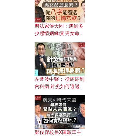
曆法家侯天同：遇到多
少感情姻緣債 男女命途
迥異？ 從八字能看透你
的七情六欲？
左常波中醫： 從痛症到
內科病 針灸如何透過解
筋結 精準調理身體？
鄭俊傑校長X陳穎華主