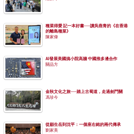
種菜得愛 記一本好書──讀吳燕青的《在香港
的離島種菜》
陳家偉
AI發展美國搞小院高牆 中國推多邊合作
關品方
金秋文化之旅──踏上古蜀道，走過劍門關
馮珍今
從顧生岳到沈平：一個座右銘的兩代傳承
劉家美