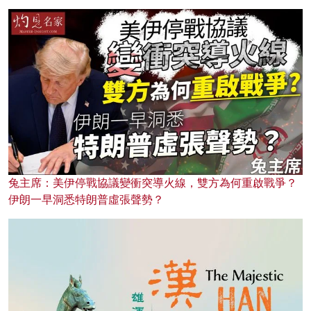
兔主席：美伊停戰協議變衝突導火線，雙方為何重啟戰爭？
伊朗一早洞悉特朗普虛張聲勢？