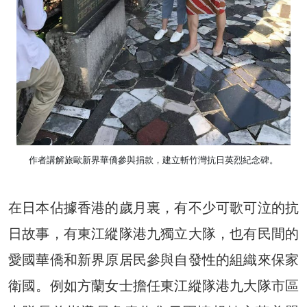
作者講解旅歐新界華僑參與捐款，建立斬竹灣抗日英烈紀念碑。
在日本佔據香港的歲月裏，有不少可歌可泣的抗
日故事，有東江縱隊港九獨立大隊，也有民間的
愛國華僑和新界原居民參與自發性的組織來保家
衛國。例如方蘭女士擔任東江縱隊港九大隊市區