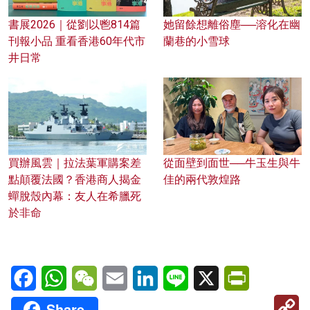
書展2026｜從劉以鬯814篇
她留餘想離俗塵──溶化在幽
刊報小品 重看香港60年代市
蘭巷的小雪球
井日常
買辦風雲｜拉法葉軍購案差
從面壁到面世──牛玉生與牛
點顛覆法國？香港商人揭金
佳的兩代敦煌路
蟬脫殼內幕：友人在希臘死
於非命
Facebook
WhatsApp
WeChat
Email
LinkedIn
Line
X
PrintFriendl
C
Share