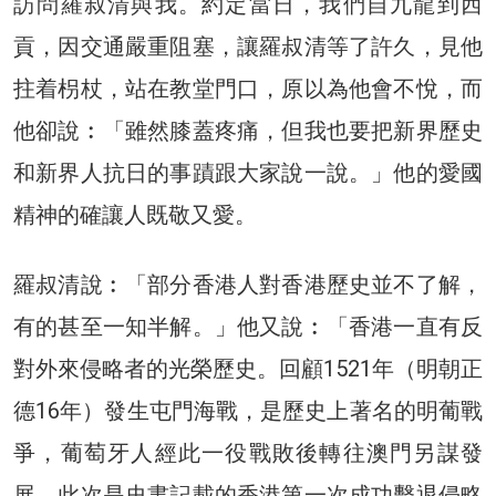
訪問羅叔清與我。約定當日，我們自九龍到西
貢，因交通嚴重阻塞，讓羅叔清等了許久，見他
拄着枴杖，站在教堂門口，原以為他會不悅，而
他卻說︰「雖然膝蓋疼痛，但我也要把新界歷史
和新界人抗日的事蹟跟大家說一說。」他的愛國
精神的確讓人既敬又愛。
羅叔清說︰「部分香港人對香港歷史並不了解，
有的甚至一知半解。」他又說︰「香港一直有反
對外來侵略者的光榮歷史。回顧1521年（明朝正
德16年）發生屯門海戰，是歷史上著名的明葡戰
爭，葡萄牙人經此一役戰敗後轉往澳門另謀發
展，此次是史書記載的香港第一次成功擊退侵略