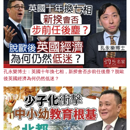
孔永樂博士：英國十年換七相，新揆會否步前任後塵？脫歐
後英國經濟為何仍然低迷？