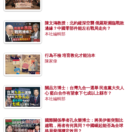
陳文鴻教授：北約縱深空襲 俄羅斯瀕臨戰敗
邊緣？中國零部件能左右戰局走向？
本社編輯部
行為不檢 培育教化才能治本
陳家偉
關品方博士：台灣九合一選舉 民進黨大失人
心 藍白合作有望拿下七成以上縣市？
本社編輯部
國際關係學者孔永樂博士：將美伊衝突類比
越戰，兩者有何異同？中國崛起能否為全球
格局發揮穩定效用？