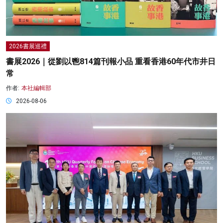
2026書展巡禮
書展2026｜從劉以鬯814篇刊報小品 重看香港60年代市井日
常
作者:
本社編輯部
2026-08-06