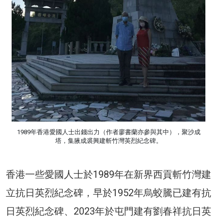
1989年香港愛國人士出錢出力（作者廖書蘭亦參與其中），聚沙成
塔，集腋成裘興建斬竹灣英烈紀念碑。
香港一些愛國人士於1989年在新界西貢斬竹灣建
立抗日英烈紀念碑，早於1952年烏蛟騰已建有抗
日英烈紀念碑、2023年於屯門建有劉春祥抗日英