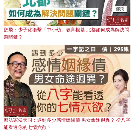
鄧飛：少子化衝擊「中小幼」教育根基 北都如何成為解決問
題關鍵？
曆法家侯天同：遇到多少感情姻緣債 男女命途迥異？ 從八字
能看透你的七情六欲？