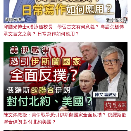
邱國光博士x潘詠儀校長：學習古文有何意義？ 粵語怎樣傳
承文言文之美？ 日常寫作如何應用？
陳文鴻教授：美伊戰爭恐引伊斯蘭國家全面反撲？ 俄羅斯欲
聯合伊朗 對付北約美國？