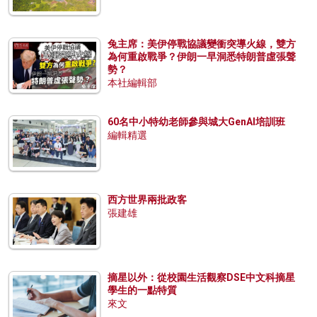
兔主席：美伊停戰協議變衝突導火線，雙方
為何重啟戰爭？伊朗一早洞悉特朗普虛張聲
勢？
本社編輯部
60名中小特幼老師參與城大GenAI培訓班
編輯精選
西方世界兩批政客
張建雄
摘星以外：從校園生活觀察DSE中文科摘星
學生的一點特質
來文