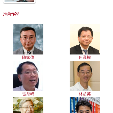
推薦作家
陳家偉
何漢權
雷鼎鳴
林超英