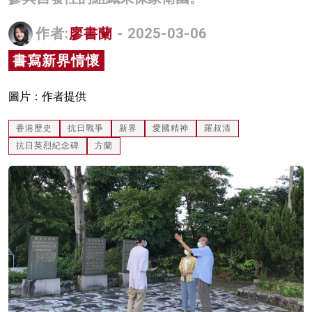
名家榜
作者:
廖書蘭
- 2025-03-06
灼見活動
書寫新界情懷
關於我們
圖片：作者提供
香港歷史
抗日戰爭
新界
愛國精神
羅叔清
抗日英烈紀念碑
方蘭