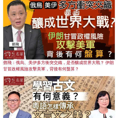
鄧飛：俄烏、美伊多方衝突交織，是否釀成世界大戰？ 伊朗
甘冒政權風險攻擊美軍，背後有何盤算？