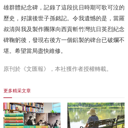
雄群體紀念碑，記錄了這段抗日時期可歌可泣的
歷史，好讓後世子孫銘記。令我遺憾的是，當羅
叔清與我及製作團隊向西貢斬竹灣抗日英烈紀念
碑鞠躬後，發現右後方一個鋁製的碑台已破爛不
堪。希望當局盡快維修。
原刊於《文匯報》，本社獲作者授權轉載。
更多精采文章