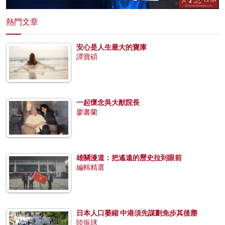
熱門文章
安心是人生最大的寶庫
譚寶碩
一起懷念吳大猷院長
廖書蘭
雄關漫道：把遙遠的歷史拉到眼前
編輯精選
日本人口萎縮 中港須先謀劃免步其後塵
陸振球