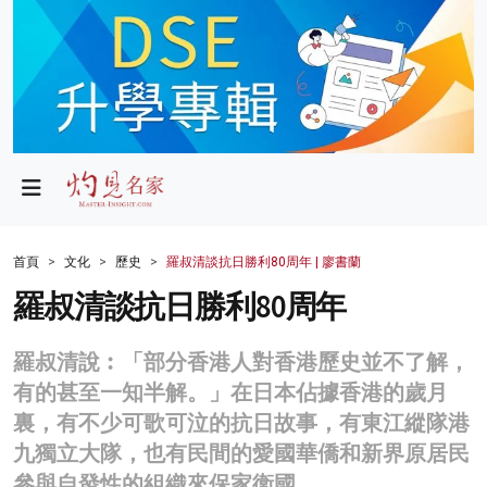
政局
教育
文化
財經
首頁
文化
歷史
羅叔清談抗日勝利80周年 | 廖書蘭
生活
羅叔清談抗日勝利80周年
健康
羅叔清說︰「部分香港人對香港歷史並不了解，
商業
有的甚至一知半解。」在日本佔據香港的歲月
裏，有不少可歌可泣的抗日故事，有東江縱隊港
科技
九獨立大隊，也有民間的愛國華僑和新界原居民
影片
參與自發性的組織來保家衛國。