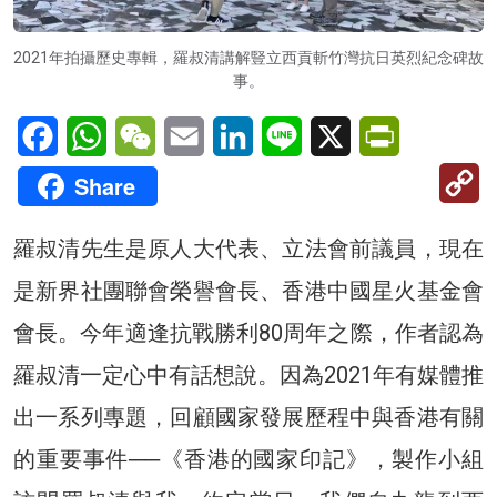
2021年拍攝歷史專輯，羅叔清講解豎立西貢斬竹灣抗日英烈紀念碑故
事。
Facebook
WhatsApp
WeChat
Email
LinkedIn
Line
X
PrintFriendl
C
Share
Li
羅叔清先生是原人大代表、立法會前議員，現在
是新界社團聯會榮譽會長、香港中國星火基金會
會長。今年適逢抗戰勝利80周年之際，作者認為
羅叔清一定心中有話想說。因為2021年有媒體推
出一系列專題，回顧國家發展歷程中與香港有關
的重要事件──《香港的國家印記》，製作小組