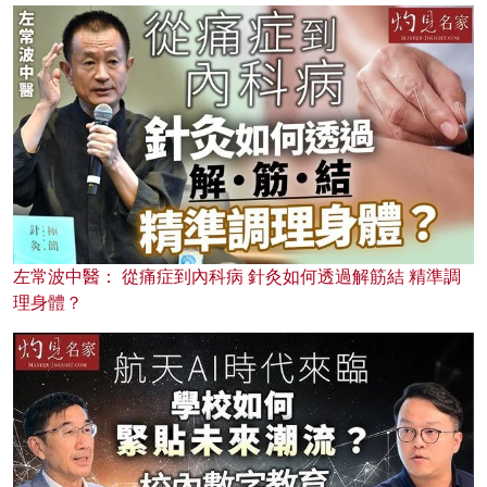
左常波中醫： 從痛症到內科病 針灸如何透過解筋結 精準調
理身體？