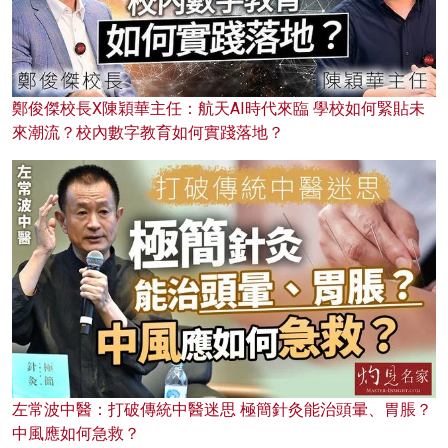
鄭俊傑校長X陳穎華主任：航天AI時代來臨 學校如何緊貼未
來潮流？校內數字教育如何實踐落地？
左常波中醫：打破傳統中醫迷思 極簡針灸能治頭暈、胃脹？
中風應如何急救？