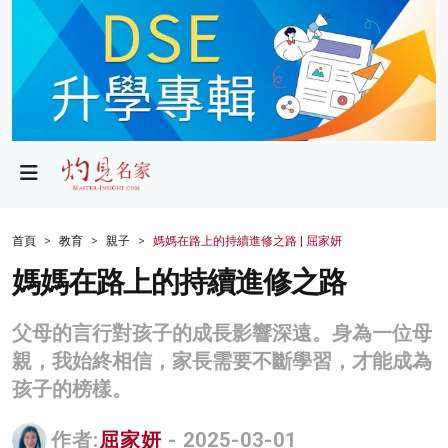
政局
教育
文化
財經
首頁
教育
親子
媽媽在路上的持續進修之路 | 屈家妍
生活
媽媽在路上的持續進修之路
健康
父母的言行對孩子的成長影響深遠。身為一位母
商業
親，我始終相信，家長需要不斷學習，才能成為
孩子的榜樣。
科技
影片
作者:
屈家妍
- 2025-03-01