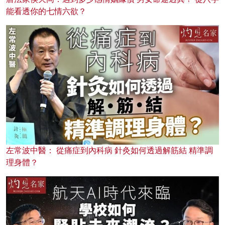
能看透你的七情六欲？
左常波中醫： 從痛症到內科病 針灸如何透過解筋結 精準調
理身體？