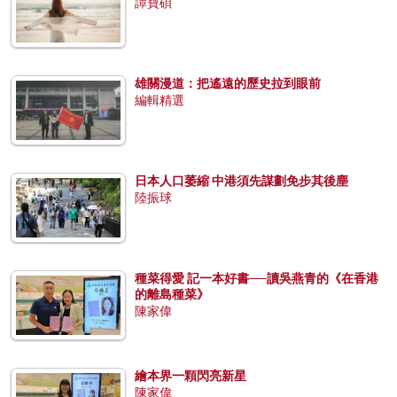
譚寶碩
雄關漫道：把遙遠的歷史拉到眼前
編輯精選
日本人口萎縮 中港須先謀劃免步其後塵
陸振球
種菜得愛 記一本好書──讀吳燕青的《在香港
的離島種菜》
陳家偉
繪本界一顆閃亮新星
陳家偉