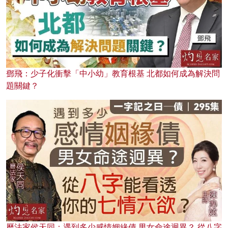
鄧飛：少子化衝擊「中小幼」教育根基 北都如何成為解決問
題關鍵？
曆法家侯天同：遇到多少感情姻緣債 男女命途迥異？ 從八字