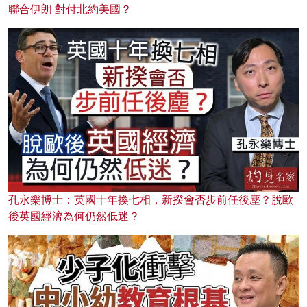
聯合伊朗 對付北約美國？
孔永樂博士：英國十年換七相，新揆會否步前任後塵？脫歐
後英國經濟為何仍然低迷？