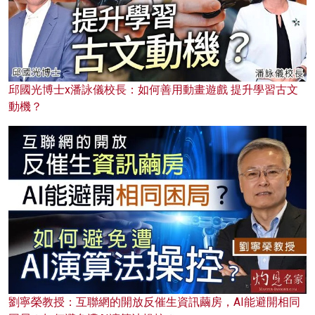
邱國光博士x潘詠儀校長：如何善用動畫遊戲 提升學習古文
動機？
劉寧榮教授：互聯網的開放反催生資訊繭房，AI能避開相同