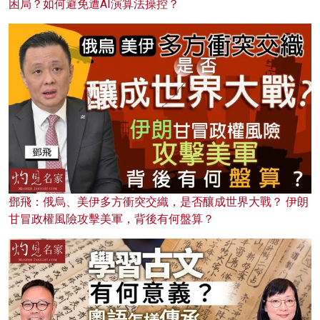
困局？如何避免遭AI演算法操控？
鄧飛：俄烏、美伊多方衝突交織，是否釀成世界大戰？ 伊朗
甘冒政權風險攻擊美軍，背後有何盤算？