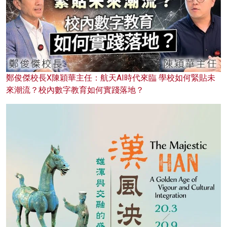
鄭俊傑校長X陳穎華主任：航天AI時代來臨 學校如何緊貼未
來潮流？校內數字教育如何實踐落地？