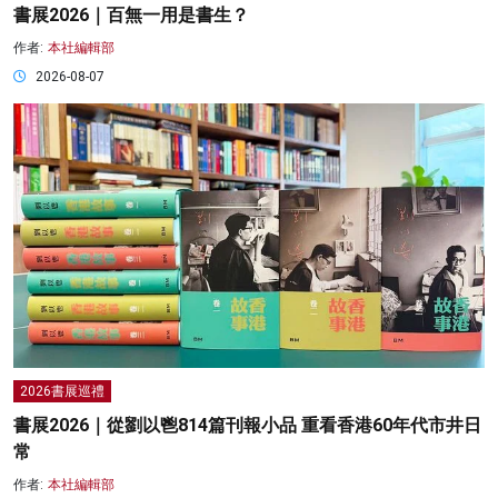
書展2026｜百無一用是書生？
作者:
本社編輯部
2026-08-07
2026書展巡禮
書展2026｜從劉以鬯814篇刊報小品 重看香港60年代市井日
常
作者:
本社編輯部