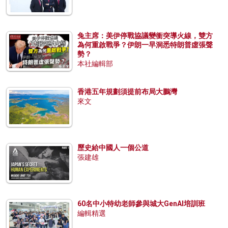
兔主席：美伊停戰協議變衝突導火線，雙方
為何重啟戰爭？伊朗一早洞悉特朗普虛張聲
勢？
本社編輯部
香港五年規劃須提前布局大鵬灣
來文
歷史給中國人一個公道
張建雄
60名中小特幼老師參與城大GenAI培訓班
編輯精選