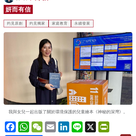
名家榜
妍而有信
灼見活動
灼見原創
灼見獨家
家庭教育
永續發展
關於我們
我與女兒一起出版了關於環境保護的兒童繪本《神秘的深灣》。
Facebook
WhatsApp
WeChat
Email
LinkedIn
Line
X
PrintFriendl