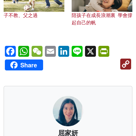
子不教、父之過
陪孩子在成長浪潮裏 學會撐
起自己的帆
Facebook
WhatsApp
WeChat
Email
LinkedIn
Line
X
PrintFriendl
C
Share
Li
屈家妍