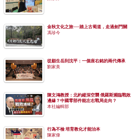
金秋文化之旅──踏上古蜀道，走過劍門關
馮珍今
從顧生岳到沈平：一個座右銘的兩代傳承
劉家美
陳文鴻教授：北約縱深空襲 俄羅斯瀕臨戰敗
邊緣？中國零部件能左右戰局走向？
本社編輯部
行為不檢 培育教化才能治本
陳家偉