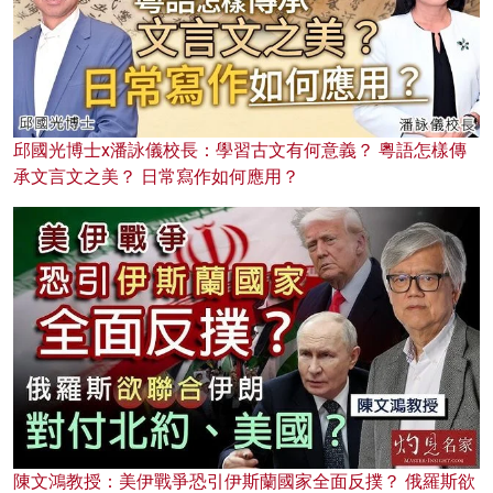
邱國光博士x潘詠儀校長：學習古文有何意義？ 粵語怎樣傳
承文言文之美？ 日常寫作如何應用？
陳文鴻教授：美伊戰爭恐引伊斯蘭國家全面反撲？ 俄羅斯欲