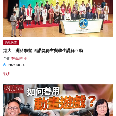
灼見教育
港大亞洲科學營 四諾獎得主與學生講解互動
作者:
本社編輯部
2026-08-04
影片