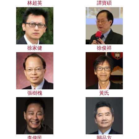
林超英
譚寶碩
徐家健
徐俊祥
張樹槐
黃氏
李偉民
關品方