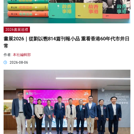
2026書展巡禮
書展2026｜從劉以鬯814篇刊報小品 重看香港60年代市井日
常
作者:
本社編輯部
2026-08-06