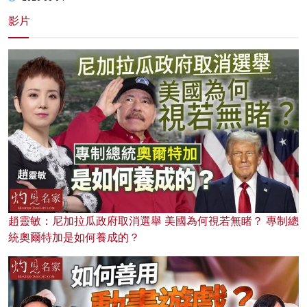
影片
趙靈敏：尼加拉瓜政府取消選舉 美國為何視若無睹？ 專制總
統奧爾特加是如何養成的？