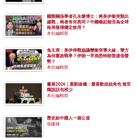
國際關係學者孔永樂博士：將美伊衝突類比
越戰，兩者有何異同？中國崛起能否為全球
格局發揮穩定效用？
本社編輯部
兔主席：美伊停戰協議變衝突導火線，雙方
為何重啟戰爭？伊朗一早洞悉特朗普虛張聲
勢？
本社編輯部
書展2026｜葉劉淑儀：最喜歡姐姐角色 無官
職說話包袱少
本社編輯部
歷史給中國人一個公道
張建雄