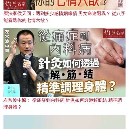
曆法家侯天同：遇到多少感情姻緣債 男女命途迥異？ 從八字
能看透你的七情六欲？
左常波中醫： 從痛症到內科病 針灸如何透過解筋結 精準調
理身體？