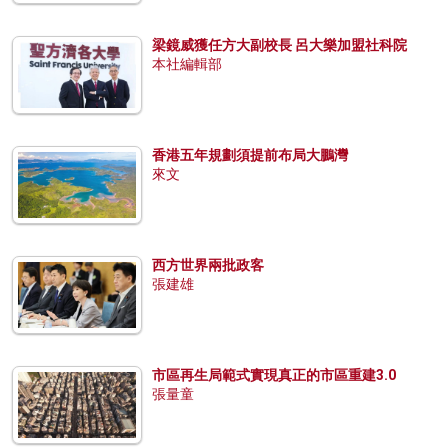
梁鏡威獲任方大副校長 呂大樂加盟社科院
本社編輯部
香港五年規劃須提前布局大鵬灣
來文
西方世界兩批政客
張建雄
市區再生局範式實現真正的市區重建3.0
張量童