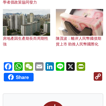
學者倡政策協同發力
房地產因生產期長而周期性
陳茂波：離岸人民幣國債期
強
貨上市 助推人民幣國際化
Facebook
WhatsApp
WeChat
Email
LinkedIn
Line
X
PrintFriendl
C
Share
Li