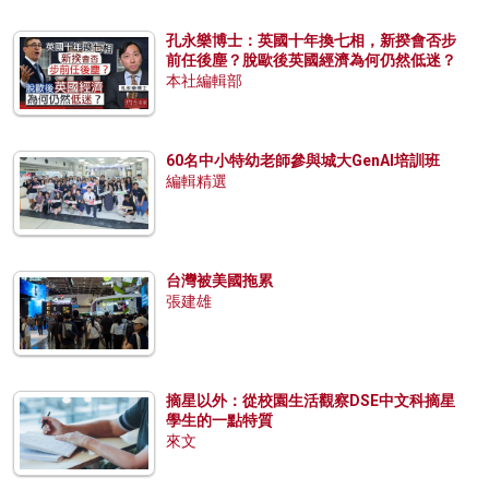
孔永樂博士：英國十年換七相，新揆會否步
前任後塵？脫歐後英國經濟為何仍然低迷？
本社編輯部
60名中小特幼老師參與城大GenAI培訓班
編輯精選
台灣被美國拖累
張建雄
摘星以外：從校園生活觀察DSE中文科摘星
學生的一點特質
來文