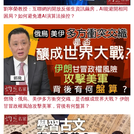
劉寧榮教授：互聯網的開放反催生資訊繭房，AI能避開相同
困局？如何避免遭AI演算法操控？
鄧飛：俄烏、美伊多方衝突交織，是否釀成世界大戰？ 伊朗
甘冒政權風險攻擊美軍，背後有何盤算？