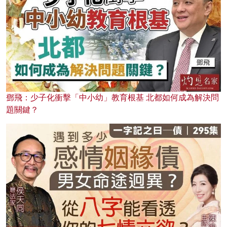
鄧飛：少子化衝擊「中小幼」教育根基 北都如何成為解決問
題關鍵？