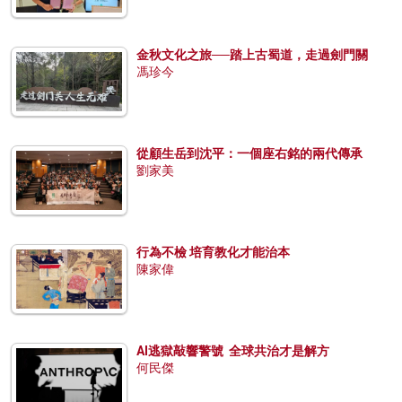
金秋文化之旅──踏上古蜀道，走過劍門關
馮珍今
從顧生岳到沈平：一個座右銘的兩代傳承
劉家美
行為不檢 培育教化才能治本
陳家偉
AI逃獄敲響警號 全球共治才是解方
何民傑