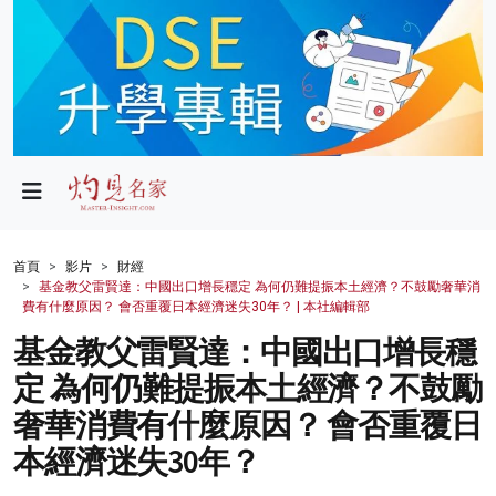
政局
教育
文化
財經
首頁
影片
財經
基金教父雷賢達：中國出口增長穩定 為何仍難提振本土經濟？不鼓勵奢華消
生活
費有什麼原因？ 會否重覆日本經濟迷失30年？ | 本社編輯部
基金教父雷賢達：中國出口增長穩
健康
定 為何仍難提振本土經濟？不鼓勵
商業
奢華消費有什麼原因？ 會否重覆日
科技
本經濟迷失30年？
影片