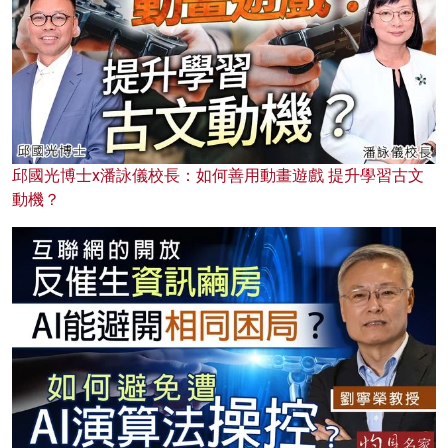
邱國光博士x潘詠儀校長：如何善用動畫遊戲 提升學習古文
動機？