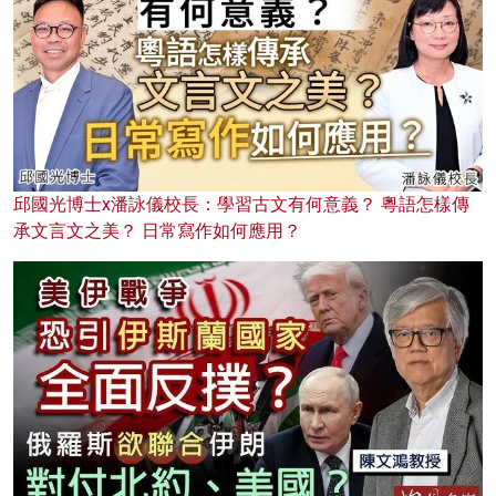
邱國光博士x潘詠儀校長：學習古文有何意義？ 粵語怎樣傳
承文言文之美？ 日常寫作如何應用？