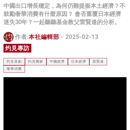
中國出口增長穩定，為何仍難提振本土經濟？不
名家榜
鼓勵奢華消費有什麼原因？ 會否重覆日本經濟
灼見活動
迷失30年？一起聽聽基金教父雷賢達的分析。
關於我們
作者:
本社編輯部
- 2025-02-13
灼見專訪
灼見原創
灼見獨家
中國經濟
日本經濟
雷賢達
奢華消費