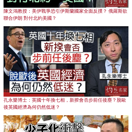
陳文鴻教授：美伊戰爭恐引伊斯蘭國家全面反撲？ 俄羅斯欲
聯合伊朗 對付北約美國？
孔永樂博士：英國十年換七相，新揆會否步前任後塵？脫歐
後英國經濟為何仍然低迷？