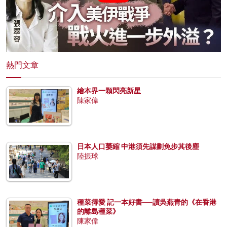
熱門文章
繪本界一顆閃亮新星
陳家偉
日本人口萎縮 中港須先謀劃免步其後塵
陸振球
種菜得愛 記一本好書──讀吳燕青的《在香港
的離島種菜》
陳家偉