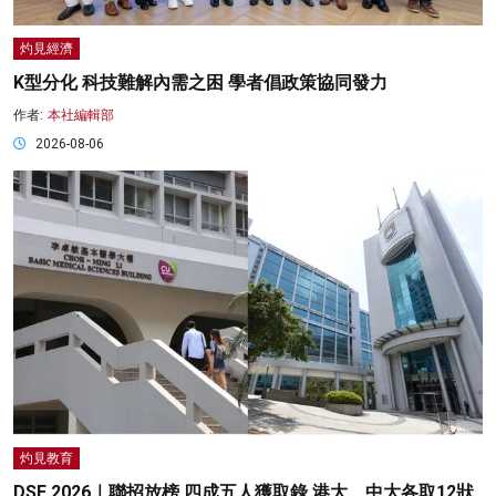
灼見經濟
K型分化 科技難解內需之困 學者倡政策協同發力
作者:
本社編輯部
2026-08-06
灼見教育
DSE 2026｜聯招放榜 四成五人獲取錄 港大、中大各取12狀