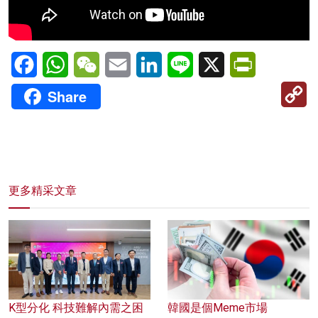
Facebook
WhatsApp
WeChat
Email
LinkedIn
Line
X
PrintFriendl
C
Share
Li
更多精采文章
K型分化 科技難解內需之困
韓國是個Meme市場