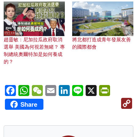
趙靈敏：尼加拉瓜政府取消
將北都打造成青年發展友善
選舉 美國為何視若無睹？ 專
的國際都會
制總統奧爾特加是如何養成
的？
Facebook
WhatsApp
WeChat
Email
LinkedIn
Line
X
PrintFriendl
C
Share
Li