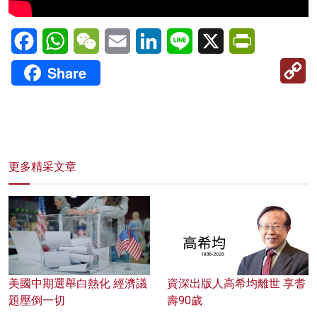
Facebook
WhatsApp
WeChat
Email
LinkedIn
Line
X
PrintFriendl
C
Share
Li
更多精采文章
美國中期選舉白熱化 經濟議
資深出版人高希均離世 享耆
題壓倒一切
壽90歲