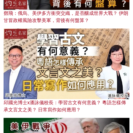
鄧飛：俄烏、美伊多方衝突交織，是否釀成世界大戰？ 伊朗
甘冒政權風險攻擊美軍，背後有何盤算？
邱國光博士x潘詠儀校長：學習古文有何意義？ 粵語怎樣傳
承文言文之美？ 日常寫作如何應用？