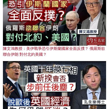
陳文鴻教授：美伊戰爭恐引伊斯蘭國家全面反撲？ 俄羅斯欲
聯合伊朗 對付北約美國？