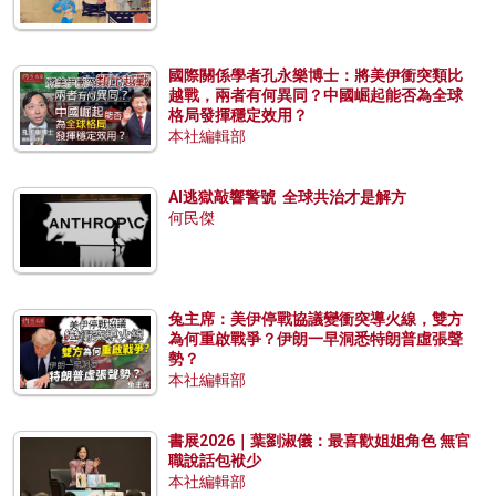
國際關係學者孔永樂博士：將美伊衝突類比
越戰，兩者有何異同？中國崛起能否為全球
格局發揮穩定效用？
本社編輯部
AI逃獄敲響警號 全球共治才是解方
何民傑
兔主席：美伊停戰協議變衝突導火線，雙方
為何重啟戰爭？伊朗一早洞悉特朗普虛張聲
勢？
本社編輯部
書展2026｜葉劉淑儀：最喜歡姐姐角色 無官
職說話包袱少
本社編輯部