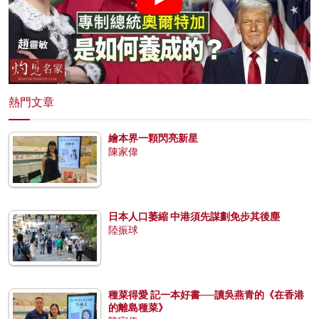
熱門文章
繪本界一顆閃亮新星
陳家偉
日本人口萎縮 中港須先謀劃免步其後塵
陸振球
種菜得愛 記一本好書──讀吳燕青的《在香港
的離島種菜》