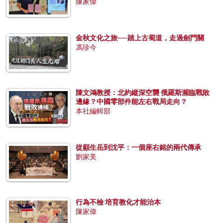
陳家偉
金秋文化之旅──踏上古蜀道，走過劍門關
馮珍今
陳文鴻教授：北約縱深空襲 俄羅斯瀕臨戰敗
邊緣？中國零部件能左右戰局走向？
本社編輯部
從顧生岳到沈平：一個座右銘的兩代傳承
劉家美
行為不檢 培育教化才能治本
陳家偉