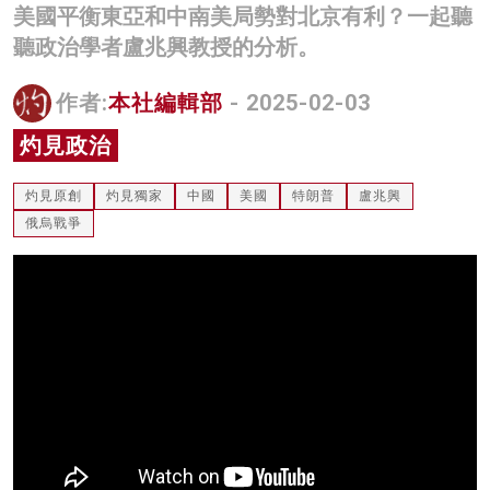
美國平衡東亞和中南美局勢對北京有利？一起聽
名家榜
聽政治學者盧兆興教授的分析。
灼見活動
作者:
本社編輯部
- 2025-02-03
關於我們
灼見政治
灼見原創
灼見獨家
中國
美國
特朗普
盧兆興
俄烏戰爭