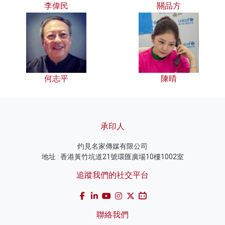
李偉民
關品方
何志平
陳晴
承印人
灼見名家傳媒有限公司
地址 : 香港黃竹坑道21號環匯廣場10樓1002室
追蹤我們的社交平台
聯絡我們