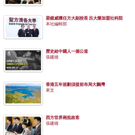
梁鏡威獲任方大副校長 呂大樂加盟社科院
本社編輯部
歷史給中國人一個公道
張建雄
香港五年規劃須提前布局大鵬灣
來文
西方世界兩批政客
張建雄