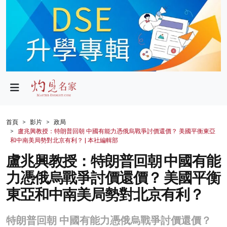
政局
教育
文化
財經
首頁
影片
政局
盧兆興教授：特朗普回朝 中國有能力憑俄烏戰爭討價還價？ 美國平衡東亞
生活
和中南美局勢對北京有利？ | 本社編輯部
盧兆興教授：特朗普回朝 中國有能
健康
力憑俄烏戰爭討價還價？ 美國平衡
商業
東亞和中南美局勢對北京有利？
科技
特朗普回朝 中國有能力憑俄烏戰爭討價還價？
影片