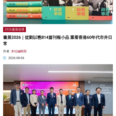
2026書展巡禮
書展2026｜從劉以鬯814篇刊報小品 重看香港60年代市井日
常
作者:
本社編輯部
2026-08-06