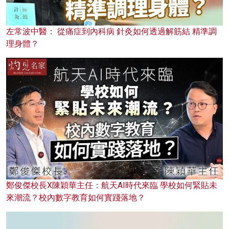
左常波中醫： 從痛症到內科病 針灸如何透過解筋結 精準調
理身體？
鄭俊傑校長X陳穎華主任：航天AI時代來臨 學校如何緊貼未
來潮流？校內數字教育如何實踐落地？