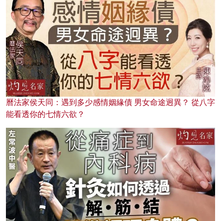
曆法家侯天同：遇到多少感情姻緣債 男女命途迥異？ 從八字
能看透你的七情六欲？