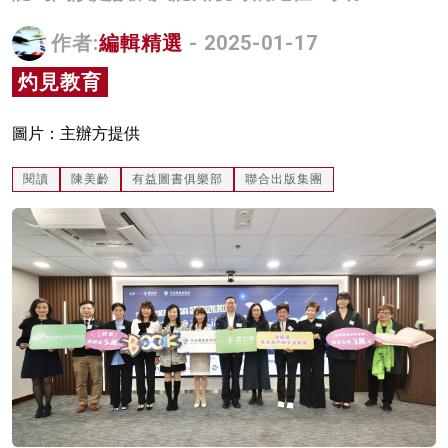
名家榜
作者:
編輯精選
- 2025-01-17
灼見活動
灼見教育
關於我們
圖片：主辦方提供
閱讀
陳美齡
有益圖書俱樂部
聯合出版集團