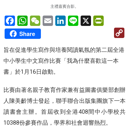
主禮嘉賓合影。
Facebook
WhatsApp
WeChat
Email
LinkedIn
Line
X
PrintFriendl
C
Share
Li
旨在促進學生寫作與培養閱讀氣氛的第二屆全港
中小學生中文寫作比賽「我為什麼喜歡這一本
書」於1月16日啟動。
比賽由著名親子教育作家兼有益圖書俱樂部創辦
人陳美齡博士發起，聯手聯合出版集團旗下一本
讀書會主辦。首屆收到全港408間中小學校共
10388份參賽作品，學界和社會迴響熱烈。