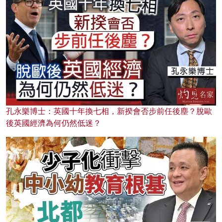
孔永樂博士：英國十年換七相，新揆會否步前任後塵？脫歐
後英國經濟為何仍然低迷？