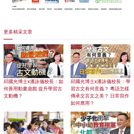
更多精采文章
邱國光博士x潘詠儀校長：如
邱國光博士x潘詠儀校長：學
何善用動畫遊戲 提升學習古
習古文有何意義？ 粵語怎樣
文動機？
傳承文言文之美？ 日常寫作
如何應用？