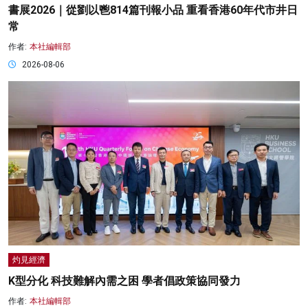
書展2026｜從劉以鬯814篇刊報小品 重看香港60年代市井日
常
作者:
本社編輯部
2026-08-06
灼見經濟
K型分化 科技難解內需之困 學者倡政策協同發力
作者:
本社編輯部