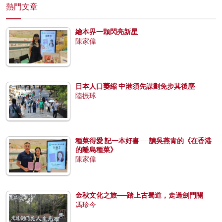
熱門文章
繪本界一顆閃亮新星
陳家偉
日本人口萎縮 中港須先謀劃免步其後塵
陸振球
種菜得愛 記一本好書──讀吳燕青的《在香港
的離島種菜》
陳家偉
金秋文化之旅──踏上古蜀道，走過劍門關
馮珍今