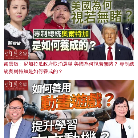
趙靈敏：尼加拉瓜政府取消選舉 美國為何視若無睹？ 專制總
統奧爾特加是如何養成的？