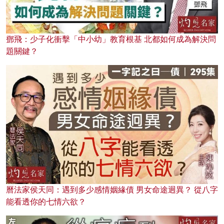
鄧飛：少子化衝擊「中小幼」教育根基 北都如何成為解決問
題關鍵？
曆法家侯天同：遇到多少感情姻緣債 男女命途迥異？ 從八字
能看透你的七情六欲？