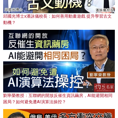
邱國光博士x潘詠儀校長：如何善用動畫遊戲 提升學習古文
動機？
劉寧榮教授：互聯網的開放反催生資訊繭房，AI能避開相同
困局？如何避免遭AI演算法操控？