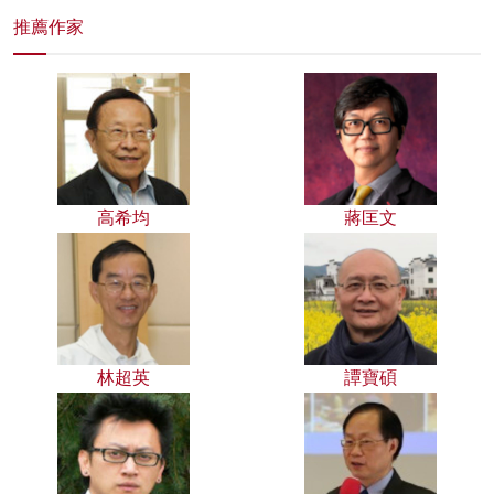
推薦作家
高希均
蔣匡文
林超英
譚寶碩