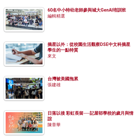
60名中小特幼老師參與城大GenAI培訓班
編輯精選
摘星以外：從校園生活觀察DSE中文科摘星
學生的一點特質
來文
台灣被美國拖累
張建雄
日落以後 彩虹長留──記屋邨學校的歲月與情
誼
陳章華