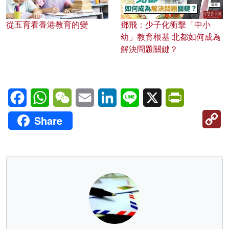
從五育看香港教育的變
鄧飛：少子化衝擊「中小
幼」教育根基 北都如何成為
解決問題關鍵？
Facebook
WhatsApp
WeChat
Email
LinkedIn
Line
X
PrintFriendl
C
Share
Li