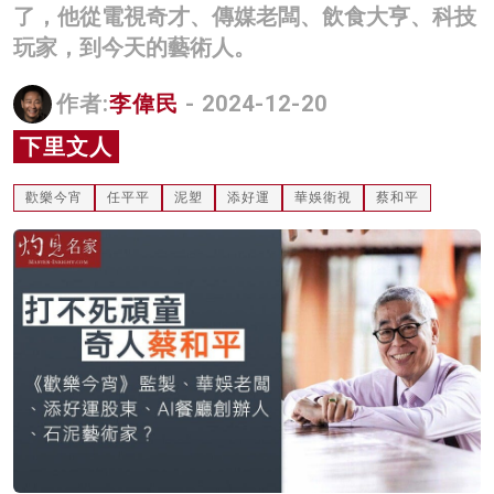
了，他從電視奇才、傳媒老闆、飲食大亨、科技
名家榜
玩家，到今天的藝術人。
灼見活動
作者:
李偉民
- 2024-12-20
關於我們
下里文人
歡樂今宵
任平平
泥塑
添好運
華娛衛視
蔡和平