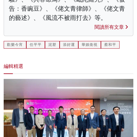
告：香豌豆》、《佬文青律師》、《佬文青
的藝述》、《風流不被雨打去》等。
閱讀所有文章
歡樂今宵
任平平
泥塑
添好運
華娛衛視
蔡和平
編輯精選