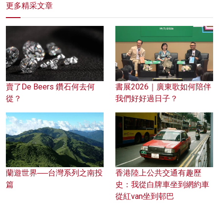
更多精采文章
賣了De Beers 鑽石何去何
書展2026｜廣東歌如何陪伴
從？
我們好好過日子？
蘭遊世界──台灣系列之南投
香港陸上公共交通有趣歷
篇
史：我從白牌車坐到網約車
從紅van坐到邨巴