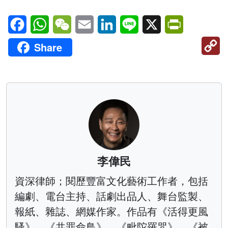
Facebook
WhatsApp
WeChat
Email
LinkedIn
Line
X
PrintFriendl
C
Share
Li
李偉民
資深律師；閱歷豐富文化藝術工作者，包括
編劇、電台主持、話劇出品人、舞台監製、
報紙、雜誌、網媒作家。作品有《活得更風
騷》、《共罪命鳥》、《毗陀羅咒》、《被