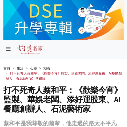
政局
教育
文化
財經
首頁
生活
心靈
潮流
打不死奇人蔡和平：《歡樂今宵》監製、華娛老闆、添好運股東、AI餐廳創
生活
辦人、石泥藝術家 | 李偉民
打不死奇人蔡和平：《歡樂今宵》
健康
監製、華娛老闆、添好運股東、AI
商業
餐廳創辦人、石泥藝術家
科技
蔡和平是我尊敬的前輩，他走過的路太不平凡
影片