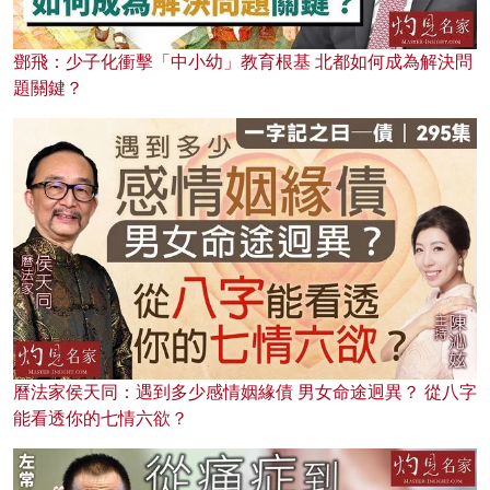
鄧飛：少子化衝擊「中小幼」教育根基 北都如何成為解決問
題關鍵？
曆法家侯天同：遇到多少感情姻緣債 男女命途迥異？ 從八字
能看透你的七情六欲？