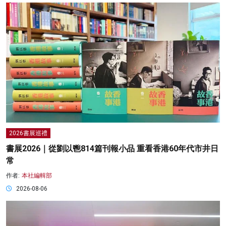
2026書展巡禮
書展2026｜從劉以鬯814篇刊報小品 重看香港60年代市井日
常
作者:
本社編輯部
2026-08-06