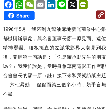
Facebook
WhatsApp
WeChat
Email
LinkedIn
Line
X
PrintFriendl
C
Share
Li
1996年5月，我來到九龍油麻地新光商業中心銀
都機構辦事處，與名譽董事長廖一原見面。這位
精神矍鑠、腰板挺直的左派電影界大老見到我
後，開腔第一句話是：「你是羅承勛先生的朋友
嗎？」我連忙說是，當時身兼華南電影工作者聯
合會會長的廖一原（註）接下來和我就訪談主題
──六七暴動──侃侃而談三個多小時，幾乎言無
不盡。