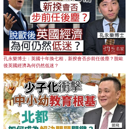
孔永樂博士：英國十年換七相，新揆會否步前任後塵？脫歐
後英國經濟為何仍然低迷？