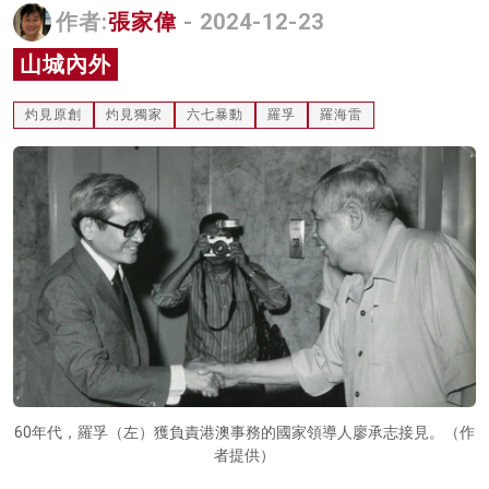
作者:
張家偉
- 2024-12-23
名家榜
山城內外
灼見活動
灼見原創
灼見獨家
六七暴動
羅孚
羅海雷
關於我們
60年代，羅孚（左）獲負責港澳事務的國家領導人廖承志接見。（作
者提供）