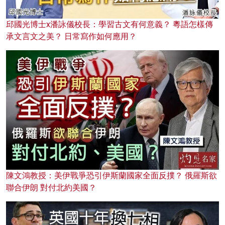
邱國光博士x潘詠儀校長：學習古文有何意義？ 粵語怎樣傳
承文言文之美？ 日常寫作如何應用？
陳文鴻教授：美伊戰爭恐引伊斯蘭國家全面反撲？ 俄羅斯欲
聯合伊朗 對付北約美國？