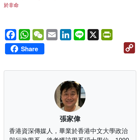
於非命
Facebook
WhatsApp
WeChat
Email
LinkedIn
Line
X
PrintFriendl
C
Share
Li
張家偉
香港資深傳媒人，畢業於香港中文大學政治