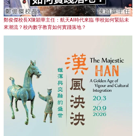
鄭俊傑校長X陳穎華主任：航天AI時代來臨 學校如何緊貼未
來潮流？校內數字教育如何實踐落地？