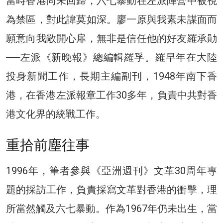
當時香港尚未回歸，六七暴動在左派陣營中被視
為禁區，對此諱莫如深。廖一原與我素未謀面而
願意向我敞開心扉，無非是信任他的好友羅承勛
──左派《新晚報》總編輯羅孚。羅早年在大陸
投身新聞工作，長期主編副刊，1948年南下香
港，在香港左派報章工作30多年，負責中共對香
港文化界的統戰工作。
重拾前塵往事
1996年，筆者參與《亞洲週刊》文革30周年專
題的採訪工作，負責採寫文革對香港的衝擊，理
所當然觸及六七暴動。作為1967年仍未出生，當