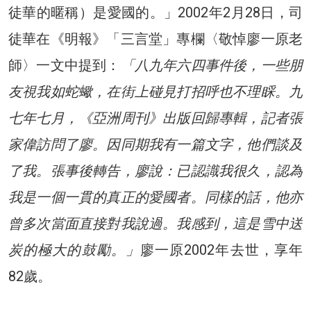
徒華的暱稱）是愛國的。」2002年2月28日，司
徒華在《明報》「三言堂」專欄〈敬悼廖一原老
師〉一文中提到：
「八九年六四事件後，一些朋
友視我如蛇蠍，在街上碰見打招呼也不理睬。九
七年七月，《亞洲周刊》出版回歸專輯，記者張
家偉訪問了廖。因同期我有一篇文字，他們談及
了我。張事後轉告，廖說：已認識我很久，認為
我是一個一貫的真正的愛國者。同樣的話，他亦
曾多次當面直接對我說過。我感到，這是雪中送
炭的極大的鼓勵。」
廖一原2002年去世，享年
82歲。