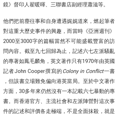
鏡》督印人翟暖暉、三聯書店副經理蕭滋等。
他們把前塵往事和自身遭遇娓娓道來，燃起筆者
對這重大歷史事件的興趣，而當時《亞洲週刊》
2000至3000字的篇幅當然不可能盛載豐富的訪
問內容。截至九七回歸為止，記述六七左派騷亂
的專著如鳳毛麟角，英文著作只有1970年由英國
記者John Cooper撰寫的
Colony in Conflict
一書
，但該書立場難免偏向港英當局。至於中文著作
方面，30多年來仍然沒有一本記載六七暴動的專
書。而香港官方、主流社會和左派陣營對這次事
件的記述和評價各走極端，不是全面抹殺，就是