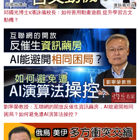
邱國光博士x潘詠儀校長：如何善用動畫遊戲 提升學習古文
動機？
劉寧榮教授：互聯網的開放反催生資訊繭房，AI能避開相同
困局？如何避免遭AI演算法操控？