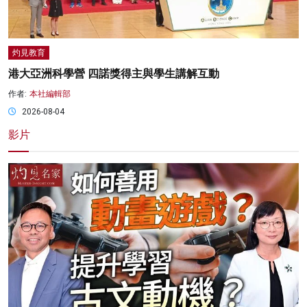
灼見教育
港大亞洲科學營 四諾獎得主與學生講解互動
作者:
本社編輯部
2026-08-04
影片