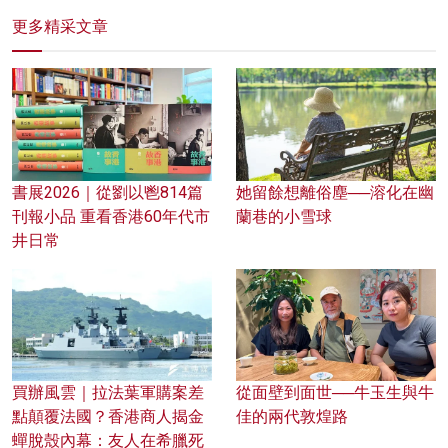
更多精采文章
書展2026｜從劉以鬯814篇
她留餘想離俗塵──溶化在幽
刊報小品 重看香港60年代市
蘭巷的小雪球
井日常
買辦風雲｜拉法葉軍購案差
從面壁到面世──牛玉生與牛
點顛覆法國？香港商人揭金
佳的兩代敦煌路
蟬脫殼內幕：友人在希臘死