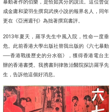
暴動著作的伯樂，是恰如其分的說法。這位曾促
成金庸和梁羽生撰寫武俠小說的報界名人，同年
更在《亞洲週刊》為拙著撰寫書評。
2013年夏天，羅孚先生中風入院，性命一度垂
危。此前香港大學出版社替我出版的《六七暴動
──香港戰後歷史的分水嶺》，獲得香港電台主
辦的香港書獎。我携書到律敦治醫院探訪羅孚先
生，告訴他這個好消息。