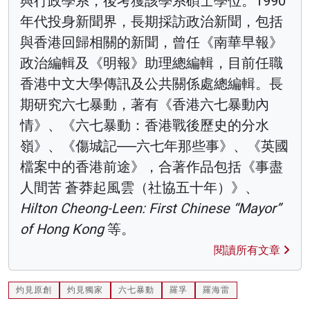
與行政學系，後考獲該學系碩士學位。1990
年代投身新聞界，長期採訪政治新聞，包括
與香港回歸相關的新聞，曾任《南華早報》
政治編輯及《明報》助理總編輯，目前任職
香港中文大學傳訊及公共關係處總編輯。長
期研究六七暴動，著有《香港六七暴動內
情》、《六七暴動：香港戰後歷史的分水
嶺》、《傷城記──六七年那些事》、《英國
檔案中的香港前途》，合著作品包括《事盡
人間苦 蒼莽起風雲（社協五十年）》、
Hilton Cheong-Leen: First Chinese “Mayor”
of Hong Kong
等。
閱讀所有文章
灼見原創
灼見獨家
六七暴動
羅孚
羅海雷