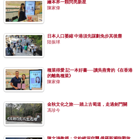
繪本界一顆閃亮新星
陳家偉
日本人口萎縮 中港須先謀劃免步其後塵
陸振球
種菜得愛 記一本好書──讀吳燕青的《在香港
的離島種菜》
陳家偉
金秋文化之旅──踏上古蜀道，走過劍門關
馮珍今
陳文鴻教授：北約縱深空襲 俄羅斯瀕臨戰敗