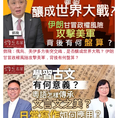
鄧飛：俄烏、美伊多方衝突交織，是否釀成世界大戰？ 伊朗
甘冒政權風險攻擊美軍，背後有何盤算？