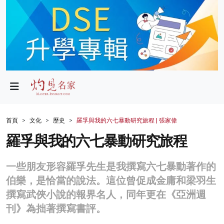
政局
教育
文化
財經
首頁
文化
歷史
羅孚與我的六七暴動研究旅程 | 張家偉
生活
羅孚與我的六七暴動研究旅程
健康
一些朋友形容羅孚先生是我撰寫六七暴動著作的
商業
伯樂，是恰當的說法。這位曾促成金庸和梁羽生
撰寫武俠小說的報界名人，同年更在《亞洲週
科技
刊》為拙著撰寫書評。
影片