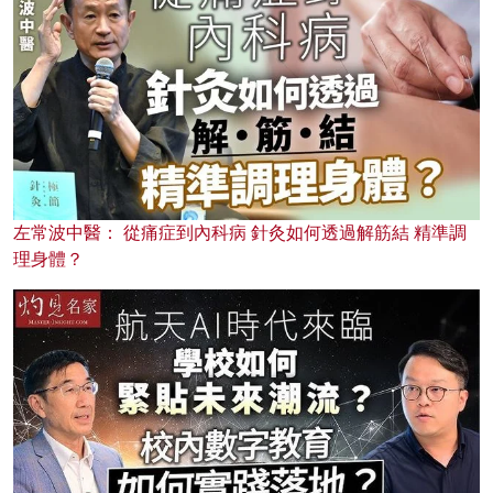
左常波中醫： 從痛症到內科病 針灸如何透過解筋結 精準調
理身體？