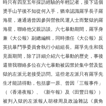
時只有四至五年採訪經驗的年輕記者，接下這個
燙手山芋後不知從何入手，猶幸認識羅孚長子羅
海星，遂通過曾因參與營救民運人士而繫獄的羅
海星，聯絡他父親訪談。六七暴動期間，羅孚身
兼《大公報》副總編輯，同時擔任《大公報》反
英抗暴鬥爭委員會執行小組組長。羅孚先生和我
見面期間，除了詳細介紹六七暴動的歷史，事後
還替我聯絡多位在六七暴動被囚禁於集中營及監
獄的左派元老接受訪問。這些老左派只有羅孚先
生才能請得動，包括廖一原、曾因「三報事件」
（《香港夜報》、《新午報》及《田豐日報》）
被判入獄的左派報人胡棣周及政論雜誌《廣角