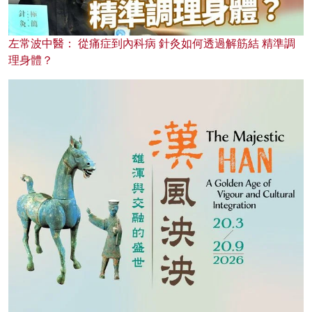
左常波中醫： 從痛症到內科病 針灸如何透過解筋結 精準調
理身體？