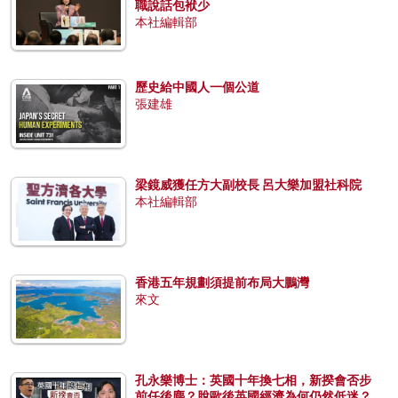
職說話包袱少
本社編輯部
歷史給中國人一個公道
張建雄
梁鏡威獲任方大副校長 呂大樂加盟社科院
本社編輯部
香港五年規劃須提前布局大鵬灣
來文
孔永樂博士：英國十年換七相，新揆會否步
前任後塵？脫歐後英國經濟為何仍然低迷？