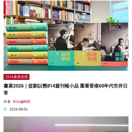
2026書展巡禮
書展2026｜從劉以鬯814篇刊報小品 重看香港60年代市井日
常
作者:
本社編輯部
2026-08-06