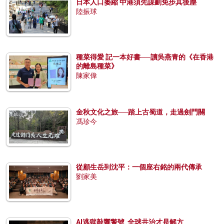
日本人口萎縮 中港須先謀劃免步其後塵
陸振球
種菜得愛 記一本好書──讀吳燕青的《在香港
的離島種菜》
陳家偉
金秋文化之旅──踏上古蜀道，走過劍門關
馮珍今
從顧生岳到沈平：一個座右銘的兩代傳承
劉家美
AI逃獄敲響警號 全球共治才是解方