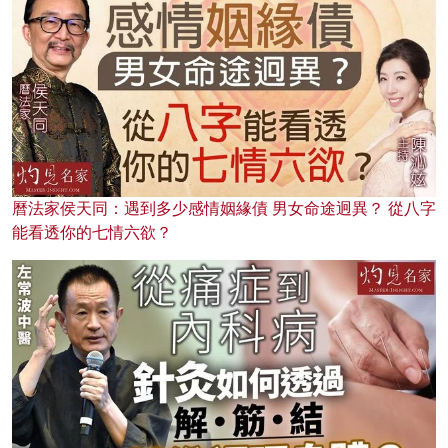
曆法家侯天同：遇到多少感情姻緣債 男女命途迥異？ 從八字
能看透你的七情六欲？