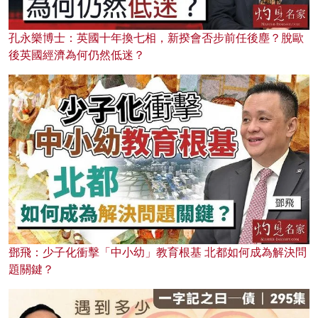
孔永樂博士：英國十年換七相，新揆會否步前任後塵？脫歐
後英國經濟為何仍然低迷？
鄧飛：少子化衝擊「中小幼」教育根基 北都如何成為解決問
題關鍵？