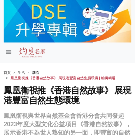
政局
教育
文化
財經
首頁
生活
潮流
鳳凰衛視推《香港自然故事》 展現港豐富自然生態環境 | 編輯精選
生活
鳳凰衛視推《香港自然故事》 展現
健康
港豐富自然生態環境
商業
鳳凰衛視與世界自然基金會香港分會共同發起
科技
2023年度大型文化公益項目《香港自然故事》，
影片
展示香港不為世人熟知的另一面，即豐富的自然