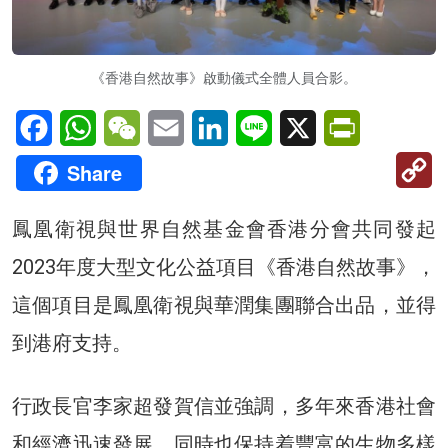
《香港自然故事》啟動儀式全體人員合影。
Facebook
WhatsApp
WeChat
Email
LinkedIn
Line
X
PrintFriendl
C
Share
Li
鳳凰衛視與世界自然基金會香港分會共同發起
2023年度大型文化公益項目《香港自然故事》，
這個項目是鳳凰衛視與華潤集團聯合出品，並得
到港府支持。
行政長官李家超發賀信並強調，多年來香港社會
和經濟迅速發展，同時也保持着豐富的生物多樣