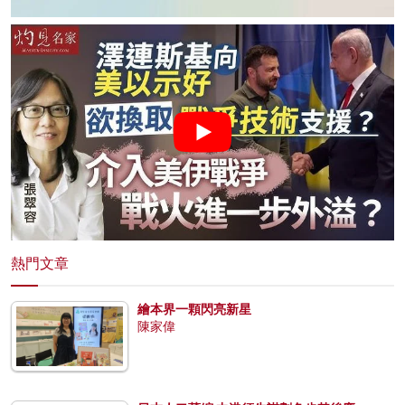
熱門文章
繪本界一顆閃亮新星
陳家偉