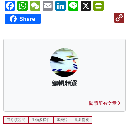
Facebook
WhatsApp
WeChat
Email
LinkedIn
Line
X
PrintFriendl
C
Share
Li
編輯精選
閱讀所有文章
可持續發展
生物多樣性
李樂詩
鳳凰衛視