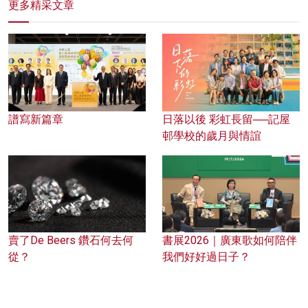
更多精采文章
譜寫新篇章
日落以後 彩虹長留──記屋
邨學校的歲月與情誼
賣了De Beers 鑽石何去何
書展2026｜廣東歌如何陪伴
從？
我們好好過日子？