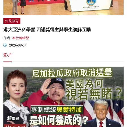
灼見教育
港大亞洲科學營 四諾獎得主與學生講解互動
作者:
本社編輯部
2026-08-04
影片