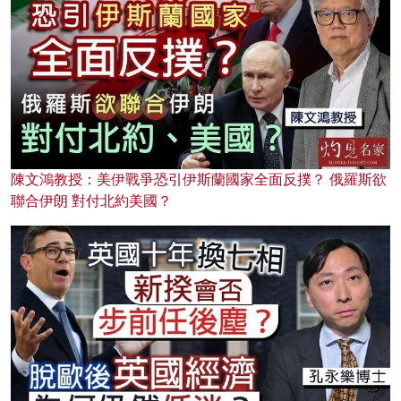
陳文鴻教授：美伊戰爭恐引伊斯蘭國家全面反撲？ 俄羅斯欲
聯合伊朗 對付北約美國？