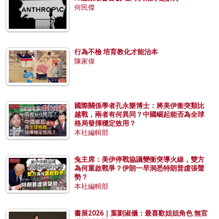
何民傑
行為不檢 培育教化才能治本
陳家偉
國際關係學者孔永樂博士：將美伊衝突類比
越戰，兩者有何異同？中國崛起能否為全球
格局發揮穩定效用？
本社編輯部
兔主席：美伊停戰協議變衝突導火線，雙方
為何重啟戰爭？伊朗一早洞悉特朗普虛張聲
勢？
本社編輯部
書展2026｜葉劉淑儀：最喜歡姐姐角色 無官