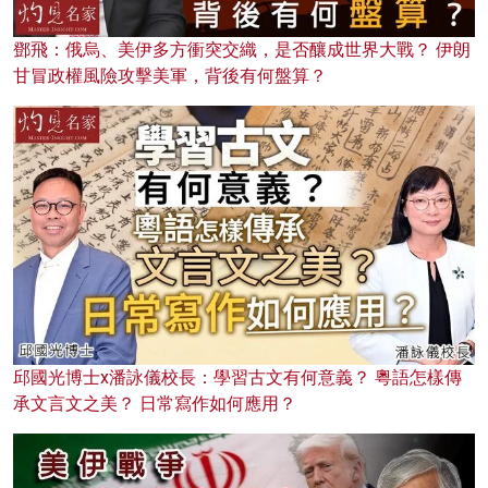
鄧飛：俄烏、美伊多方衝突交織，是否釀成世界大戰？ 伊朗
甘冒政權風險攻擊美軍，背後有何盤算？
邱國光博士x潘詠儀校長：學習古文有何意義？ 粵語怎樣傳
承文言文之美？ 日常寫作如何應用？