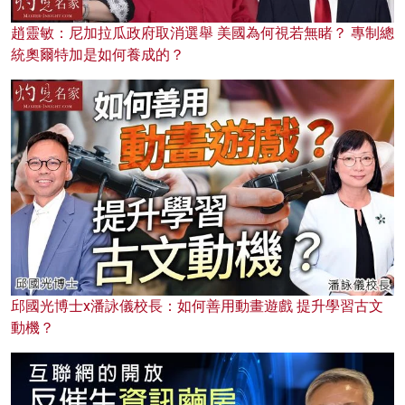
趙靈敏：尼加拉瓜政府取消選舉 美國為何視若無睹？ 專制總
統奧爾特加是如何養成的？
邱國光博士x潘詠儀校長：如何善用動畫遊戲 提升學習古文
動機？