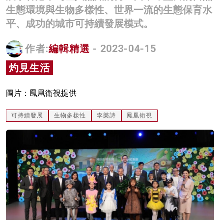
生態環境與生物多樣性、世界一流的生態保育水
名家榜
平、成功的城市可持續發展模式。
灼見活動
作者:
編輯精選
- 2023-04-15
關於我們
灼見生活
圖片：鳳凰衛視提供
可持續發展
生物多樣性
李樂詩
鳳凰衛視