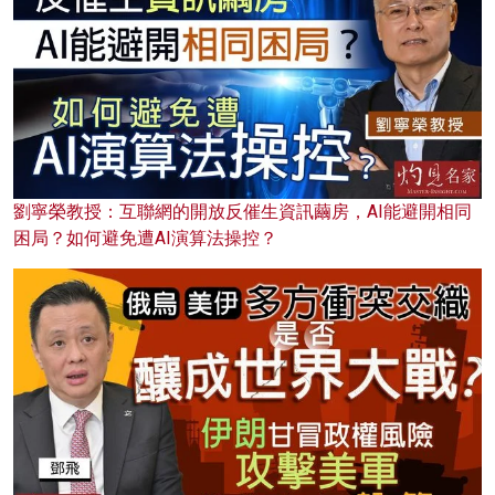
劉寧榮教授：互聯網的開放反催生資訊繭房，AI能避開相同
困局？如何避免遭AI演算法操控？