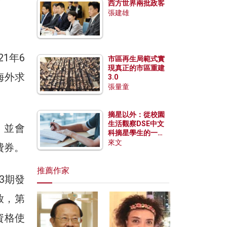
西方世界兩批政客
張建雄
1年6
市區再生局範式實
現真正的市區重建
海外求
3.0
張量童
摘星以外：從校園
生活觀察DSE中文
，並會
科摘星學生的一點
特質
來文
費券。
推薦作家
3期發
放，第
資格使