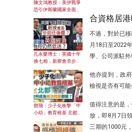
陳文鴻教授：美伊戰爭
恐引伊斯蘭國家全面反
合資格居港
撲？ 俄羅斯欲聯合伊朗
對付北約美國？
不過，對於已移
月18日至202
孔永樂博士：英國十年
學、公司派駐外
換七相，新揆會否步前
任後塵？脫歐後英國經
他亦提到，政府
濟為何仍然低迷？
檢視是否有可能
值得注意的是，
鄧飛：少子化衝擊「中
小幼」教育根基 北都如
放，即8月7日領
何成為解決問題關鍵？
三期的1000