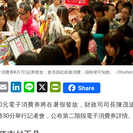
子消費券8月7日起將發放，會否因此刺激消費，屆時便可知曉。（Shutterst
pp
eChat
Email
LinkedIn
Line
X
PrintFriendly
Share
00元電子消費券將在暑假發放，財政司司長陳茂
3時30分舉行記者會，公布第二階段電子消費券詳情