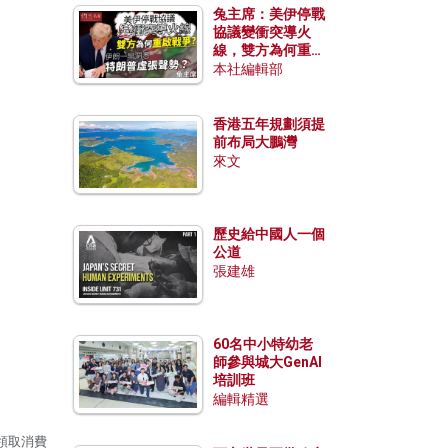
兔主席：美伊停戰
協議變衝突導火
線，雙方為何重啟
戰爭？伊朗一早洞
本社編輯部
悉特朗普虛張聲
勢？
香港五年規劃須提
前布局大鵬灣
來文
歷史給中國人一個
公道
張建雄
60名中小特幼老
師參與城大GenAI
培訓班
編輯精選
領取消費