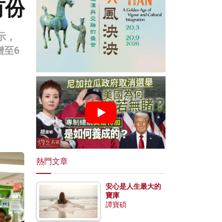
有份
示，
至6
熱門文章
安心是人生最大的
寶庫
譚寶碩