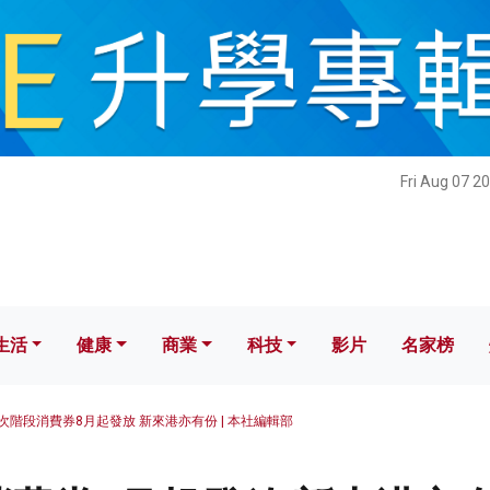
健康
商業
科技
影片
名家榜
Fri Aug 07 2
生活
健康
商業
科技
影片
名家榜
次階段消費券8月起發放 新來港亦有份 | 本社編輯部