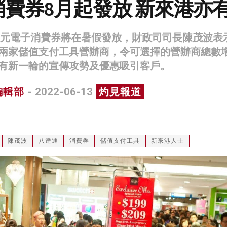
費券8月起發放 新來港亦
00元電子消費券將在暑假發放，財政司司長陳茂波表
兩家儲值支付工具營辦商，令可選擇的營辦商總數增
有新一輪的宣傳攻勢及優惠吸引客戶。
編輯部
- 2022-06-13
灼見報道
陳茂波
八達通
消費券
儲值支付工具
新來港人士