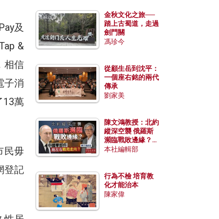
金秋文化之旅──
踏上古蜀道，走過
ay及
劍門關
馮珍今
ap &
，相信
從顧生岳到沈平：
一個座右銘的兩代
電子消
傳承
劉家美
13萬
陳文鴻教授：北約
縱深空襲 俄羅斯
瀕臨戰敗邊緣？中
國零部件能左右戰
市民毋
本社編輯部
局走向？
網登記
行為不檢 培育教
化才能治本
陳家偉
久性居