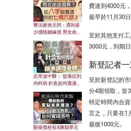
費達到4000元
最早於11月30
曆法家侯天同：遇到多
少感情姻緣債 男女命途
至於其他支付工具
迥異？ 從八字能看透你
3000元，到期
的七情六欲？
新登記者一
左常波中醫： 從痛症到
至於新登記的市
內科病 針灸如何透過解
分4期領取，首3
筋結 精準調理身體？
特定時間內合資格
言之，只要在1月
最後1000元。
鄭俊傑校長X陳穎華主