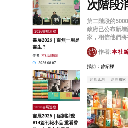
次階段消
第二階段的50
政府已公布新增
2026書展巡禮
家，相信他們將
書展2026｜百無一用是
書生？
作者:
本社
作者:
本社編輯部
2026-08-07
採訪：曾紹樑
灼見原創
灼見獨家
2026書展巡禮
書展2026｜從劉以鬯
814篇刊報小品 重看香