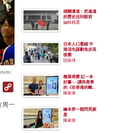
雄關漫道：把遙遠
的歷史拉到眼前
編輯精選
日本人口萎縮 中
港須先謀劃免步其
後塵
陸振球
ock）
種菜得愛 記一本
好書──讀吳燕青
Copy
的《在香港的離島
Link
種菜》
陳家偉
波周一
繪本界一顆閃亮新
。
星
陳家偉