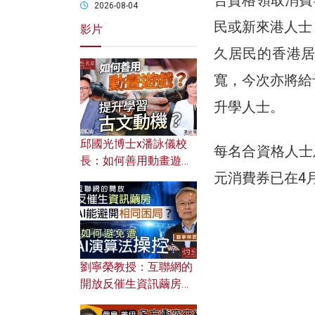
2026-08-04
民或新來港人士
影片
久居民的香港
寬，今次亦將給
升學人士。
邱國光博士x潘詠儀校
每名合資格人士
長：如何善用動畫遊戲
元消費券已在4
提升學習古文動機？
劉寧榮教授：互聯網的
開放反催生資訊繭房，
AI能避開相同困局？如