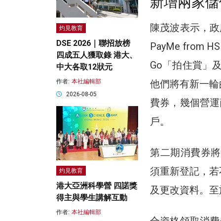
新增兩家儲
陳茂波表示，政
灼見教育
DSE 2026｜聯招放榜
PayMe fro
四成五人獲取錄 港大、
Go「拍住賞」及
中大各取12狀元
他們將有新一輪
作者:
本社編輯部
2026-08-05
費券，幾個營運
戶。
第二期消費券將
須重新登記，若
灼見教育
港大亞洲科學營 四諾獎
及更改資料。至
得主與學生講解互動
作者:
本社編輯部
合資格領取消費