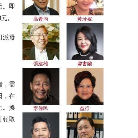
元。即
0元。
高希均
黃珍妮
日派發
張建雄
廖書蘭
者，需
日，在
元。換
李偉民
益行
可領取