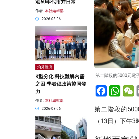
港60年代市井日常
作者:
本社編輯部
2026-08-06
灼見經濟
第二階段的5000元電
K型分化 科技難解內需
之困 學者倡政策協同發
Facebook
WhatsA
W
力
作者:
本社編輯部
第二階段的50
2026-08-06
（13日）下午