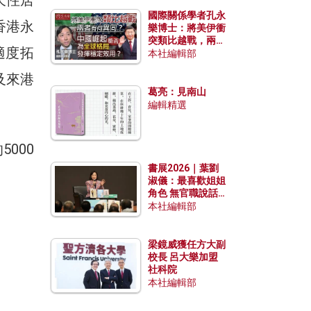
國際關係學者孔永
香港永
樂博士：將美伊衝
突類比越戰，兩者
適度拓
有何異同？中國崛
本社編輯部
起能否為全球格局
及來港
發揮穩定效用？
葛亮：見南山
編輯精選
000
書展2026｜葉劉
淑儀：最喜歡姐姐
角色 無官職說話
包袱少
本社編輯部
梁鏡威獲任方大副
校長 呂大樂加盟
社科院
本社編輯部