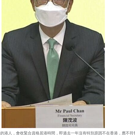
民的港人，會收緊合資格居港時間，即過去一年沒有特別原因不在香港，應不符