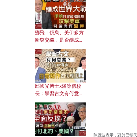
何避免遭AI演算法操
控？
鄧飛：俄烏、美伊多方
衝突交織，是否釀成世
界大戰？ 伊朗甘冒政權
風險攻擊美軍，背後有
何盤算？
邱國光博士x潘詠儀校
長：學習古文有何意
義？ 粵語怎樣傳承文言
文之美？ 日常寫作如何
應用？
陳茂波表示，對於已移