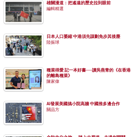
雄關漫道：把遙遠的歷史拉到眼前
編輯精選
日本人口萎縮 中港須先謀劃免步其後塵
陸振球
種菜得愛 記一本好書──讀吳燕青的《在香港
的離島種菜》
陳家偉
AI發展美國搞小院高牆 中國推多邊合作
關品方