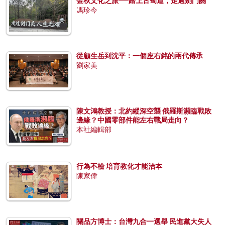
金秋文化之旅──踏上古蜀道，走過劍門關
馮珍今
從顧生岳到沈平：一個座右銘的兩代傳承
劉家美
陳文鴻教授：北約縱深空襲 俄羅斯瀕臨戰敗
邊緣？中國零部件能左右戰局走向？
本社編輯部
行為不檢 培育教化才能治本
陳家偉
關品方博士：台灣九合一選舉 民進黨大失人