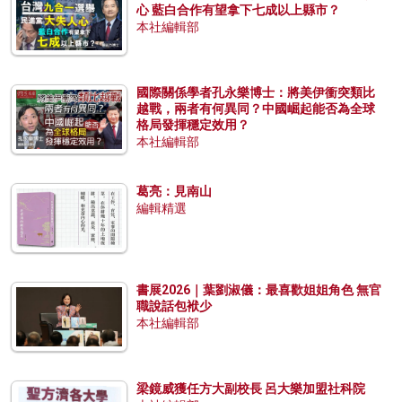
心 藍白合作有望拿下七成以上縣市？
本社編輯部
國際關係學者孔永樂博士：將美伊衝突類比
越戰，兩者有何異同？中國崛起能否為全球
格局發揮穩定效用？
本社編輯部
葛亮：見南山
編輯精選
書展2026｜葉劉淑儀：最喜歡姐姐角色 無官
職說話包袱少
本社編輯部
梁鏡威獲任方大副校長 呂大樂加盟社科院