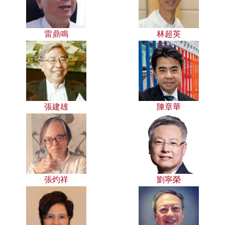
雷鼎鳴
林超英
張建雄
陳章華
張灼祥
劉寧榮