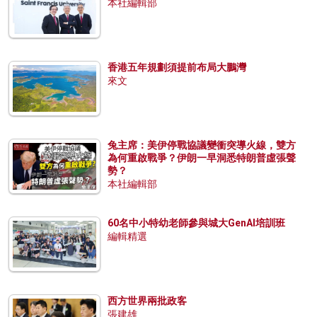
本社編輯部
香港五年規劃須提前布局大鵬灣
來文
兔主席：美伊停戰協議變衝突導火線，雙方
為何重啟戰爭？伊朗一早洞悉特朗普虛張聲
勢？
本社編輯部
60名中小特幼老師參與城大GenAI培訓班
編輯精選
西方世界兩批政客
張建雄