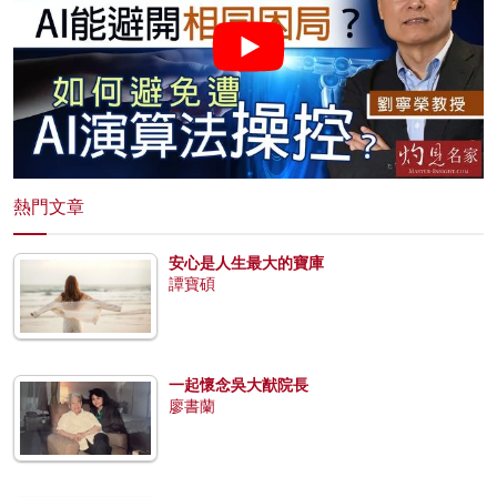
熱門文章
安心是人生最大的寶庫
譚寶碩
一起懷念吳大猷院長
廖書蘭