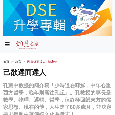
政局
教育
文化
財經
首頁
教育
己欲達而達人 | 陳家偉
生活
己欲達而達人
健康
孔憲中教授的簡介寫「少時道在耶穌，中年心重
商業
西方哲學，晚年則嚮往孔丘」。孔教授的專長是
數學、物理、邏輯、哲學，但終極回歸東方的儒
科技
家思想。現在的他，人生走了80多歲月，並決定
影片
要以復興中華傳統文化為職志！