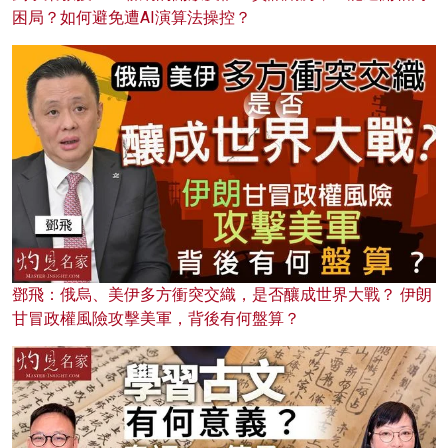
困局？如何避免遭AI演算法操控？
鄧飛：俄烏、美伊多方衝突交織，是否釀成世界大戰？ 伊朗
甘冒政權風險攻擊美軍，背後有何盤算？