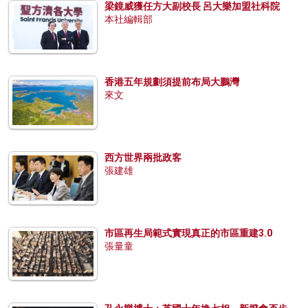
梁鏡威獲任方大副校長 呂大樂加盟社科院
本社編輯部
香港五年規劃須提前布局大鵬灣
來文
西方世界兩批政客
張建雄
市區再生局範式實現真正的市區重建3.0
張量童