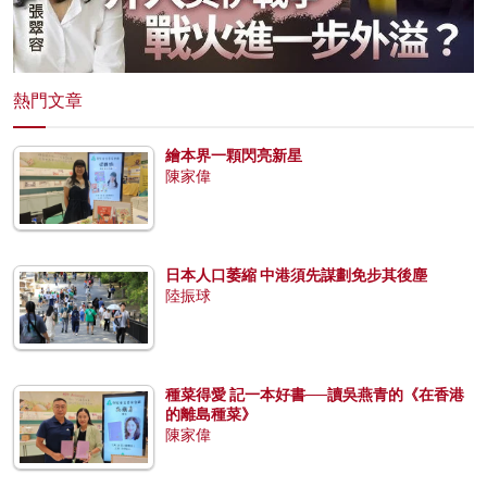
熱門文章
繪本界一顆閃亮新星
陳家偉
日本人口萎縮 中港須先謀劃免步其後塵
陸振球
種菜得愛 記一本好書──讀吳燕青的《在香港
的離島種菜》
陳家偉