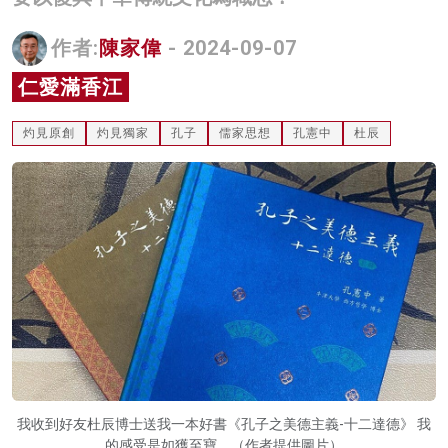
名家榜
作者:
陳家偉
- 2024-09-07
灼見活動
仁愛滿香江
關於我們
灼見原創
灼見獨家
孔子
儒家思想
孔憲中
杜辰
我收到好友杜辰博士送我一本好書《孔子之美德主義-十二達德》 我
的感受是如獲至寶。（作者提供圖片）