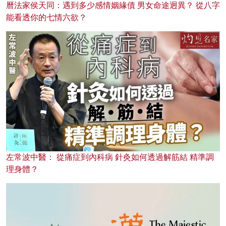
曆法家侯天同：遇到多少感情姻緣債 男女命途迥異？ 從八字
能看透你的七情六欲？
左常波中醫： 從痛症到內科病 針灸如何透過解筋結 精準調
理身體？