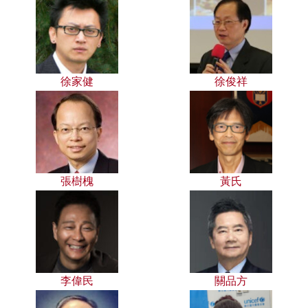
徐家健
徐俊祥
張樹槐
黃氏
李偉民
關品方