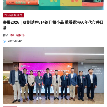
2026書展巡禮
書展2026｜從劉以鬯814篇刊報小品 重看香港60年代市井日
常
作者:
本社編輯部
2026-08-06