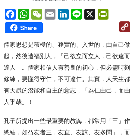
Facebook
WhatsApp
WeChat
Email
LinkedIn
Line
X
PrintFriendl
C
Share
Li
儒家思想是積極的、務實的、入世的，由自己做
起，然後造福別人，「己欲立而立人，己欲達而
達人」。儒家相信人有善良的初心，但必需時刻
修練，要懂得守仁，不可違仁。其實，人天生都
有天賦的潛能和自主的意志，「為仁由己，而由
人乎哉」！
孔子所提出一些最重要的教誨，都常用「三」作
總結，如益友者三，友直、友諒、友多聞」，而