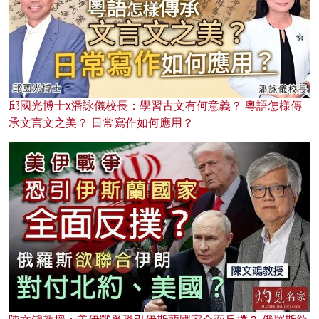
邱國光博士x潘詠儀校長：學習古文有何意義？ 粵語怎樣傳
承文言文之美？ 日常寫作如何應用？