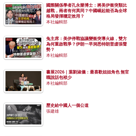
國際關係學者孔永樂博士：將美伊衝突類比
越戰，兩者有何異同？中國崛起能否為全球
格局發揮穩定效用？
本社編輯部
兔主席：美伊停戰協議變衝突導火線，雙方
為何重啟戰爭？伊朗一早洞悉特朗普虛張聲
勢？
本社編輯部
書展2026｜葉劉淑儀：最喜歡姐姐角色 無官
職說話包袱少
本社編輯部
歷史給中國人一個公道
張建雄