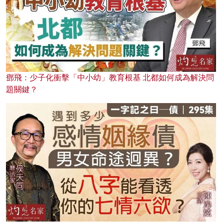
鄧飛：少子化衝擊「中小幼」教育根基 北都如何成為解決問
題關鍵？