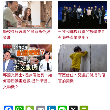
學校課程統籌的最新角色與
王虹和鄧煜取得的數學成果
發展
有哪些產業應用？
邱國光博士x潘詠儀校長：如
守護信任：莫讓託付成為傷
何善用動畫遊戲 提升學習古
害的契機
文動機？
Facebook
WhatsApp
WeChat
Email
LinkedIn
Line
X
PrintFriendl