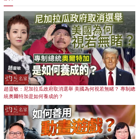
趙靈敏：尼加拉瓜政府取消選舉 美國為何視若無睹？ 專制總
統奧爾特加是如何養成的？