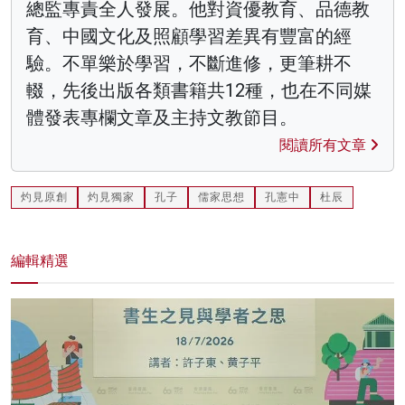
總監專責全人發展。他對資優教育、品德教
育、中國文化及照顧學習差異有豐富的經
驗。不單樂於學習，不斷進修，更筆耕不
輟，先後出版各類書籍共12種，也在不同媒
體發表專欄文章及主持文教節目。
閱讀所有文章
灼見原創
灼見獨家
孔子
儒家思想
孔憲中
杜辰
編輯精選