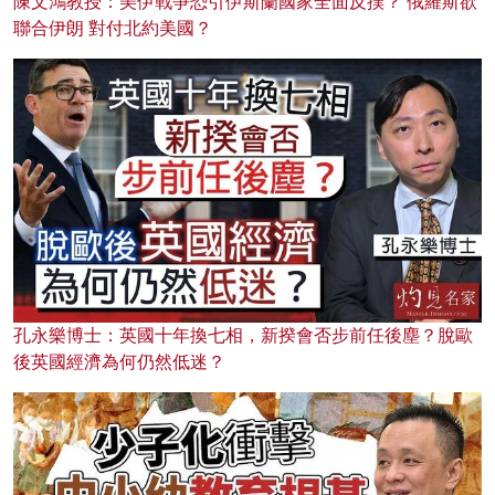
陳文鴻教授：美伊戰爭恐引伊斯蘭國家全面反撲？ 俄羅斯欲
聯合伊朗 對付北約美國？
孔永樂博士：英國十年換七相，新揆會否步前任後塵？脫歐
後英國經濟為何仍然低迷？