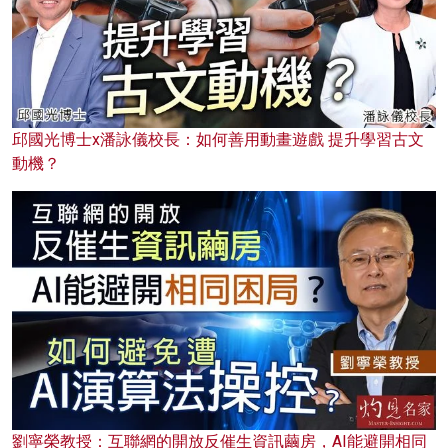
邱國光博士x潘詠儀校長：如何善用動畫遊戲 提升學習古文
動機？
劉寧榮教授：互聯網的開放反催生資訊繭房，AI能避開相同