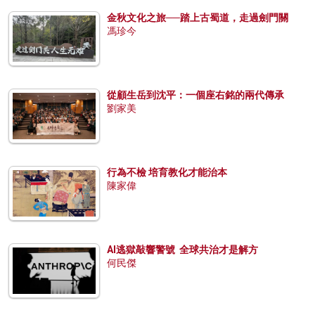
金秋文化之旅──踏上古蜀道，走過劍門關
馮珍今
從顧生岳到沈平：一個座右銘的兩代傳承
劉家美
行為不檢 培育教化才能治本
陳家偉
AI逃獄敲響警號 全球共治才是解方
何民傑