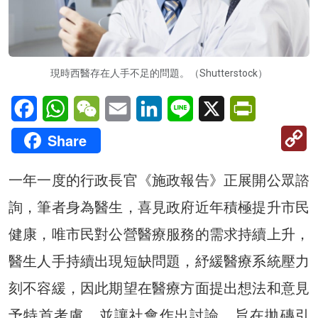
現時西醫存在人手不足的問題。（Shutterstock）
Facebook
WhatsApp
WeChat
Email
LinkedIn
Line
X
PrintFriendl
C
Share
Li
一年一度的行政長官《施政報告》正展開公眾諮
詢，筆者身為醫生，喜見政府近年積極提升市民
健康，唯市民對公營醫療服務的需求持續上升，
醫生人手持續出現短缺問題，紓緩醫療系統壓力
刻不容緩，因此期望在醫療方面提出想法和意見
予特首考慮，並讓社會作出討論，旨在拋磚引