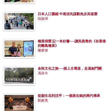
日本人口萎縮 中港須先謀劃免步其後塵
陸振球
種菜得愛 記一本好書──讀吳燕青的《在香港
的離島種菜》
陳家偉
金秋文化之旅──踏上古蜀道，走過劍門關
馮珍今
從顧生岳到沈平：一個座右銘的兩代傳承
劉家美