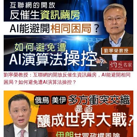
劉寧榮教授：互聯網的開放反催生資訊繭房，AI能避開相同
困局？如何避免遭AI演算法操控？