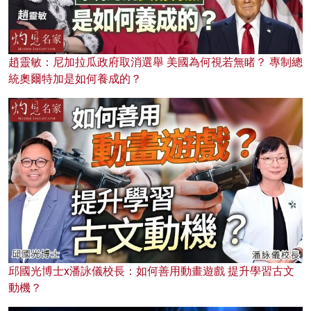
趙靈敏：尼加拉瓜政府取消選舉 美國為何視若無睹？ 專制總
統奧爾特加是如何養成的？
邱國光博士x潘詠儀校長：如何善用動畫遊戲 提升學習古文
動機？