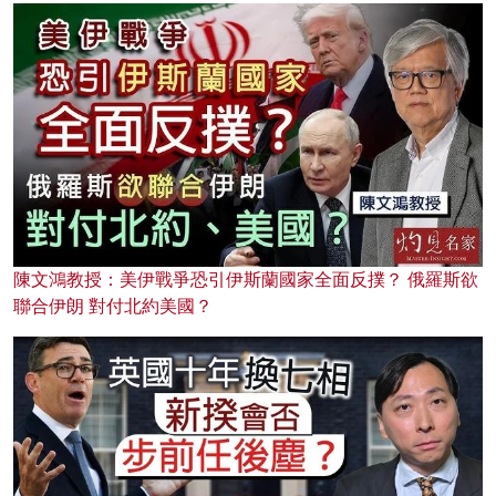
陳文鴻教授：美伊戰爭恐引伊斯蘭國家全面反撲？ 俄羅斯欲
聯合伊朗 對付北約美國？