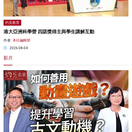
灼見教育
港大亞洲科學營 四諾獎得主與學生講解互動
作者:
本社編輯部
2026-08-04
影片