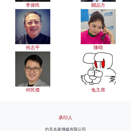
李偉民
關品方
何志平
陳晴
何民傑
兔主席
承印人
灼見名家傳媒有限公司