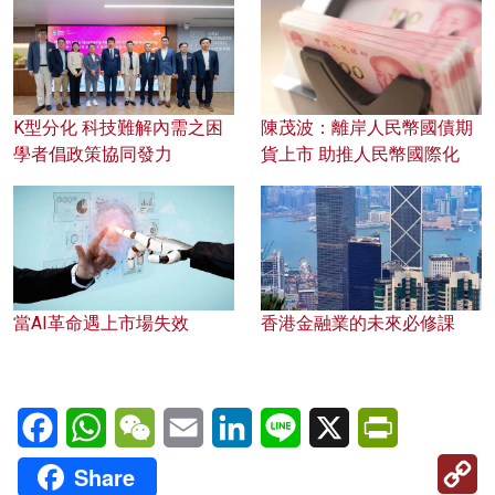
K型分化 科技難解內需之困
陳茂波：離岸人民幣國債期
學者倡政策協同發力
貨上市 助推人民幣國際化
當AI革命遇上市場失效
香港金融業的未來必修課
Facebook
WhatsApp
WeChat
Email
LinkedIn
Line
X
PrintFriendl
C
Share
Li