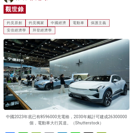
名家榜
觀世錄
灼見活動
灼見原創
灼見獨家
中國經濟
電動車
保護主義
安倍經濟學
拜登經濟學
關於我們
中國2023年底已有8596000充電樁，2030年戴計可建成26300000
個，電動車大行其道。（Shutterstock）