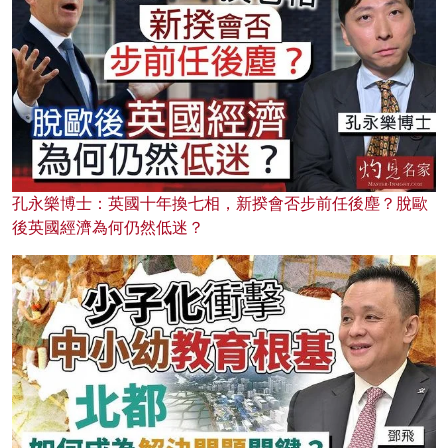
孔永樂博士：英國十年換七相，新揆會否步前任後塵？脫歐
後英國經濟為何仍然低迷？