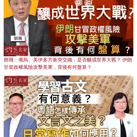
鄧飛：俄烏、美伊多方衝突交織，是否釀成世界大戰？ 伊朗
甘冒政權風險攻擊美軍，背後有何盤算？