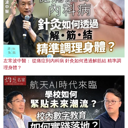
左常波中醫： 從痛症到內科病 針灸如何透過解筋結 精準調
理身體？