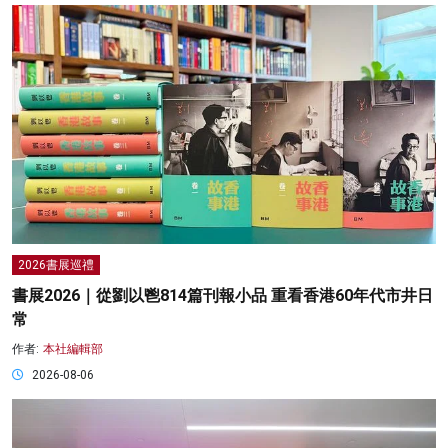
2026書展巡禮
書展2026｜從劉以鬯814篇刊報小品 重看香港60年代市井日
常
作者:
本社編輯部
2026-08-06