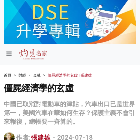
政局
教育
文化
財經
首頁
財經
金融
僵屍經濟學的玄虛 | 張建雄
生活
僵屍經濟學的玄虛
健康
中國已取消對電動車的津貼，汽車出口已是世界
商業
第一，美國汽車在華如何生存？保護主義不會引
來報復，總帳要一齊算的。
科技
影片
作者:
張建雄
- 2024-07-18