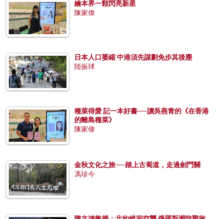
繪本界一顆閃亮新星
陳家偉
日本人口萎縮 中港須先謀劃免步其後塵
陸振球
種菜得愛 記一本好書──讀吳燕青的《在香港
的離島種菜》
陳家偉
金秋文化之旅──踏上古蜀道，走過劍門關
馮珍今
陳文鴻教授：北約縱深空襲 俄羅斯瀕臨戰敗