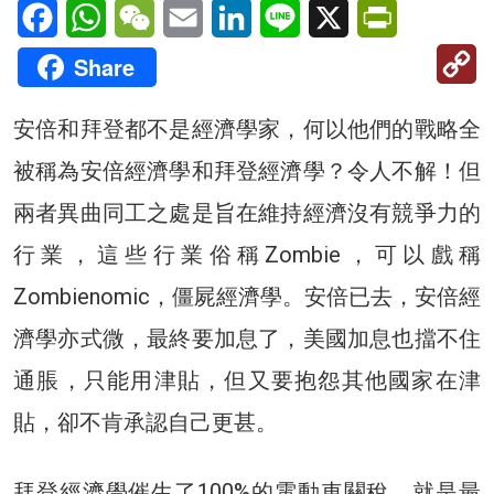
Facebook
WhatsApp
WeChat
Email
LinkedIn
Line
X
PrintFriendl
C
Share
Li
安倍和拜登都不是經濟學家，何以他們的戰略全
被稱為安倍經濟學和拜登經濟學？令人不解！但
兩者異曲同工之處是旨在維持經濟沒有競爭力的
行業，這些行業俗稱Zombie，可以戲稱
Zombienomic，僵屍經濟學。安倍已去，安倍經
濟學亦式微，最終要加息了，美國加息也擋不住
通脹，只能用津貼，但又要抱怨其他國家在津
貼，卻不肯承認自己更甚。
拜登經濟學催生了100%的電動車關稅，就是最