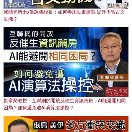
邱國光博士x潘詠儀校長：如何善用動畫遊戲 提升學習古文
動機？
劉寧榮教授：互聯網的開放反催生資訊繭房，AI能避開相同
困局？如何避免遭AI演算法操控？