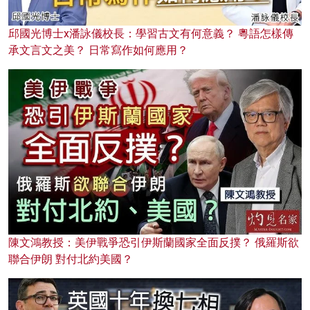
邱國光博士x潘詠儀校長：學習古文有何意義？ 粵語怎樣傳
承文言文之美？ 日常寫作如何應用？
陳文鴻教授：美伊戰爭恐引伊斯蘭國家全面反撲？ 俄羅斯欲
聯合伊朗 對付北約美國？