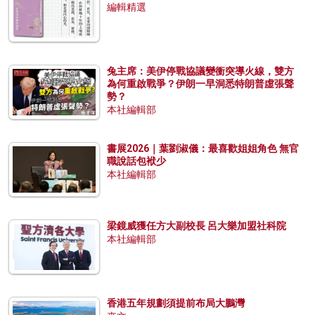
編輯精選
兔主席：美伊停戰協議變衝突導火線，雙方
為何重啟戰爭？伊朗一早洞悉特朗普虛張聲
勢？
本社編輯部
書展2026｜葉劉淑儀：最喜歡姐姐角色 無官
職說話包袱少
本社編輯部
梁鏡威獲任方大副校長 呂大樂加盟社科院
本社編輯部
香港五年規劃須提前布局大鵬灣