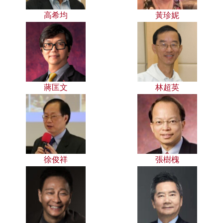
高希均
黃珍妮
蔣匡文
林超英
徐俊祥
張樹槐