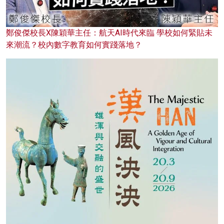
鄭俊傑校長X陳穎華主任：航天AI時代來臨 學校如何緊貼未
來潮流？校內數字教育如何實踐落地？