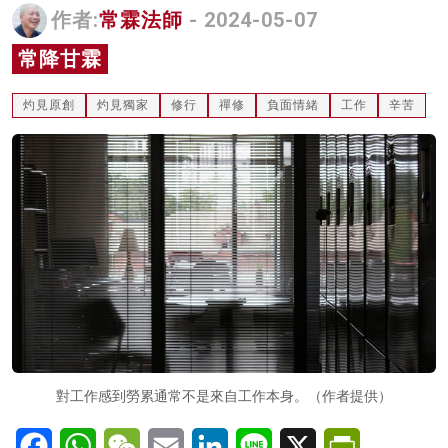
作者:
常霖法師
- 2024-05-07
名家榜
常降甘霖
灼見活動
灼見原創
灼見獨家
修行
禪修
負面情緒
工作
辛苦
關於我們
對工作感到勞累通常不是來自工作本身。（作者提供）
Facebook
WhatsApp
WeChat
Email
LinkedIn
Line
X
PrintFriendl