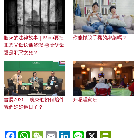
聽來的法律故事｜Mimi要把
你能掙脫手機的綁架嗎？
非常父母送進監獄 惡魔父母
還是邪惡女兒？
書展2026｜廣東歌如何陪伴
升呢唱家班
我們好好過日子？
Facebook
WhatsApp
WeChat
Email
LinkedIn
Line
X
PrintFriendl