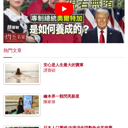
熱門文章
安心是人生最大的寶庫
譚寶碩
繪本界一顆閃亮新星
陳家偉
日本人口萎縮 中港須先謀劃免步其後塵