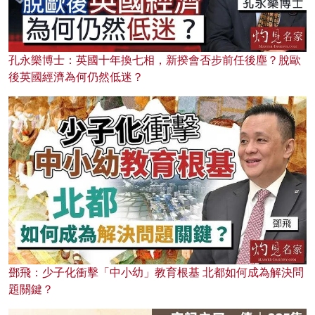
孔永樂博士：英國十年換七相，新揆會否步前任後塵？脫歐
後英國經濟為何仍然低迷？
鄧飛：少子化衝擊「中小幼」教育根基 北都如何成為解決問
題關鍵？