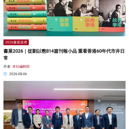
2026書展巡禮
書展2026｜從劉以鬯814篇刊報小品 重看香港60年代市井日
常
作者:
本社編輯部
2026-08-06