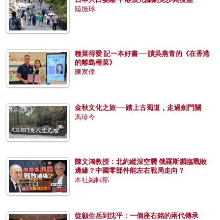
陸振球
種菜得愛 記一本好書──讀吳燕青的《在香港
的離島種菜》
陳家偉
金秋文化之旅──踏上古蜀道，走過劍門關
馮珍今
陳文鴻教授：北約縱深空襲 俄羅斯瀕臨戰敗
邊緣？中國零部件能左右戰局走向？
本社編輯部
從顧生岳到沈平：一個座右銘的兩代傳承