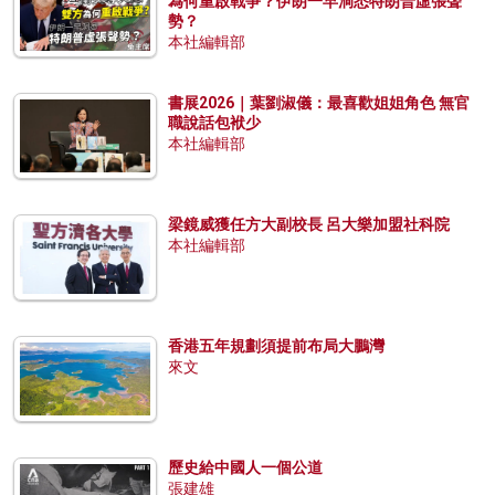
為何重啟戰爭？伊朗一早洞悉特朗普虛張聲
勢？
本社編輯部
書展2026｜葉劉淑儀：最喜歡姐姐角色 無官
職說話包袱少
本社編輯部
梁鏡威獲任方大副校長 呂大樂加盟社科院
本社編輯部
香港五年規劃須提前布局大鵬灣
來文
歷史給中國人一個公道
張建雄