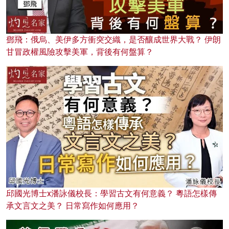
鄧飛：俄烏、美伊多方衝突交織，是否釀成世界大戰？ 伊朗
甘冒政權風險攻擊美軍，背後有何盤算？
邱國光博士x潘詠儀校長：學習古文有何意義？ 粵語怎樣傳
承文言文之美？ 日常寫作如何應用？