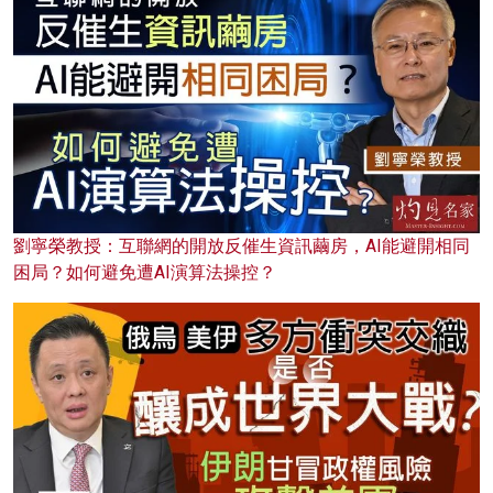
劉寧榮教授：互聯網的開放反催生資訊繭房，AI能避開相同
困局？如何避免遭AI演算法操控？