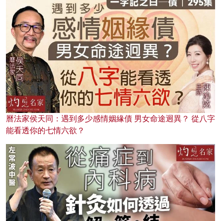
曆法家侯天同：遇到多少感情姻緣債 男女命途迥異？ 從八字
能看透你的七情六欲？