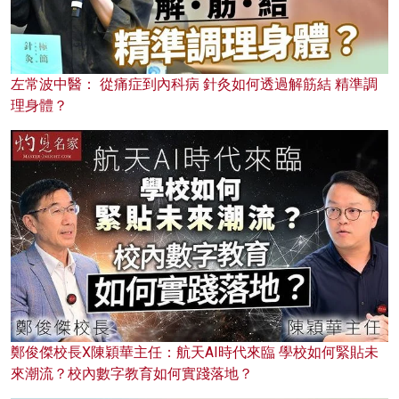
左常波中醫： 從痛症到內科病 針灸如何透過解筋結 精準調
理身體？
鄭俊傑校長X陳穎華主任：航天AI時代來臨 學校如何緊貼未
來潮流？校內數字教育如何實踐落地？