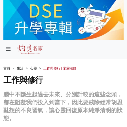
政局
教育
文化
財經
首頁
生活
心靈
工作與修行 | 常霖法師
生活
工作與修行
健康
腦中不斷生起過去未來、分別計較的這些念頭，
商業
都在阻礙我們投入到當下，因此要戒除經常胡思
亂想的不良習氣，讓心靈回復原本純淨清明的狀
科技
態。
影片