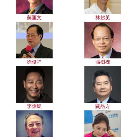
蔣匡文
林超英
徐俊祥
張樹槐
李偉民
關品方