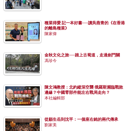
種菜得愛 記一本好書──讀吳燕青的《在香港
的離島種菜》
陳家偉
金秋文化之旅──踏上古蜀道，走過劍門關
馮珍今
陳文鴻教授：北約縱深空襲 俄羅斯瀕臨戰敗
邊緣？中國零部件能左右戰局走向？
本社編輯部
從顧生岳到沈平：一個座右銘的兩代傳承
劉家美