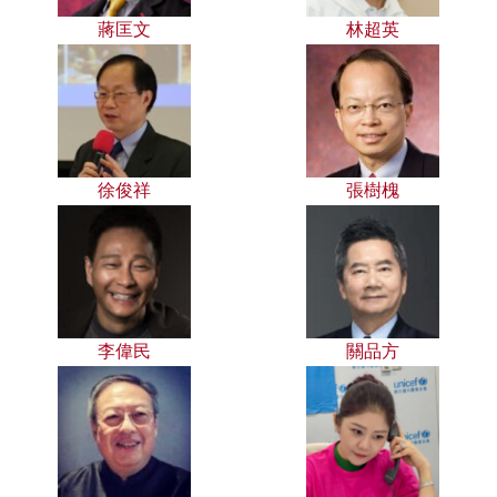
蔣匡文
林超英
徐俊祥
張樹槐
李偉民
關品方