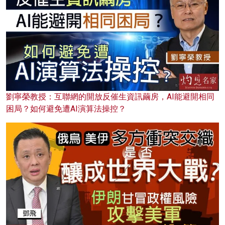
劉寧榮教授：互聯網的開放反催生資訊繭房，AI能避開相同
困局？如何避免遭AI演算法操控？