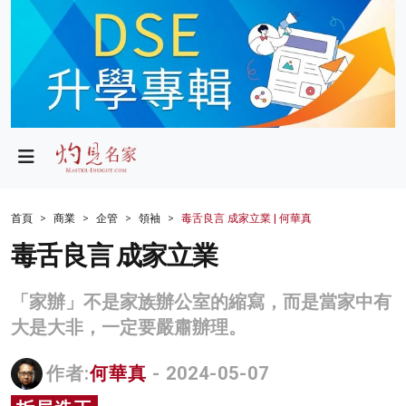
政局
教育
文化
財經
首頁
商業
企管
領袖
毒舌良言 成家立業 | 何華真
生活
毒舌良言 成家立業
健康
「家辦」不是家族辦公室的縮寫，而是當家中有
商業
大是大非，一定要嚴肅辦理。
科技
作者:
何華真
- 2024-05-07
影片