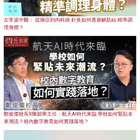
左常波中醫： 從痛症到內科病 針灸如何透過解筋結 精準調
理身體？
鄭俊傑校長X陳穎華主任：航天AI時代來臨 學校如何緊貼未
來潮流？校內數字教育如何實踐落地？