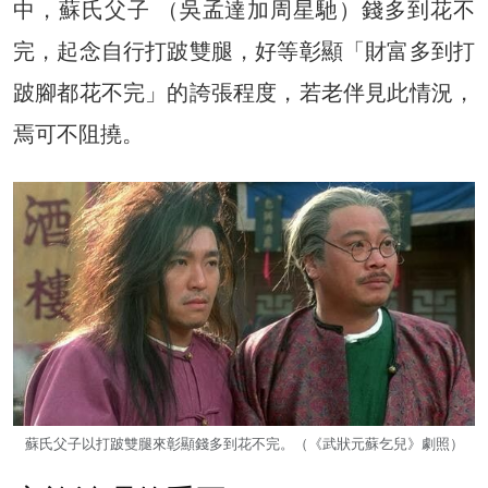
中，蘇氏父子 （吳孟達加周星馳）錢多到花不
完，起念自行打跛雙腿，好等彰顯「財富多到打
跛腳都花不完」的誇張程度，若老伴見此情況，
焉可不阻撓。
蘇氏父子以打跛雙腿來彰顯錢多到花不完。（《武狀元蘇乞兒》劇照）