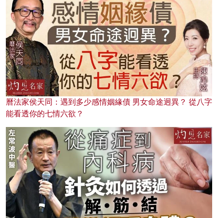
曆法家侯天同：遇到多少感情姻緣債 男女命途迥異？ 從八字
能看透你的七情六欲？