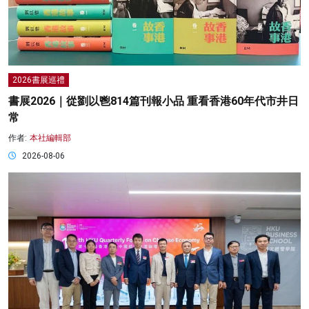
2026書展巡禮
書展2026｜從劉以鬯814篇刊報小品 重看香港60年代市井日
常
作者:
本社編輯部
2026-08-06