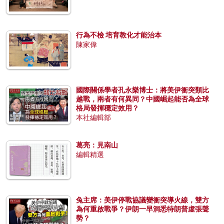
行為不檢 培育教化才能治本
陳家偉
國際關係學者孔永樂博士：將美伊衝突類比
越戰，兩者有何異同？中國崛起能否為全球
格局發揮穩定效用？
本社編輯部
葛亮：見南山
編輯精選
兔主席：美伊停戰協議變衝突導火線，雙方
為何重啟戰爭？伊朗一早洞悉特朗普虛張聲
勢？