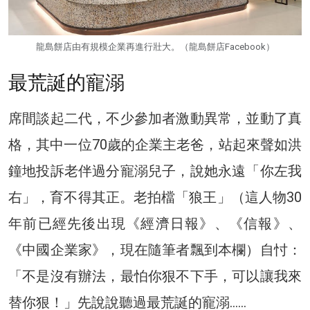
龍島餅店由有規模企業再進行壯大。（龍島餅店Facebook）
最荒誕的寵溺
席間談起二代，不少參加者激動異常，並動了真
格，其中一位70歲的企業主老爸，站起來聲如洪
鐘地投訴老伴過分寵溺兒子，說她永遠「你左我
右」，育不得其正。老拍檔「狼王」（這人物30
年前已經先後出現《經濟日報》、《信報》、
《中國企業家》，現在隨筆者飄到本欄）自忖：
「不是沒有辦法，最怕你狠不下手，可以讓我來
替你狠！」先說說聽過最荒誕的寵溺……