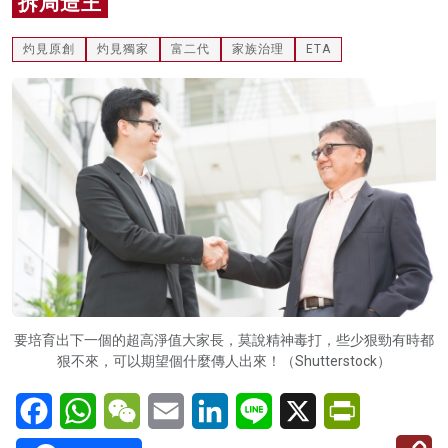
拆局造王
名家榜
灼見原創
灼見獨家
富二代
家族治理
ETA
灼見活動
關於我們
要培育出下一個的超高淨值大家長，莫說精神毒打，些少狠勁有時都
狠不來，可以期望個什麼傳人出來！（Shutterstock）
Facebook
WhatsApp
WeChat
Email
LinkedIn
Line
X
PrintFriendl
C