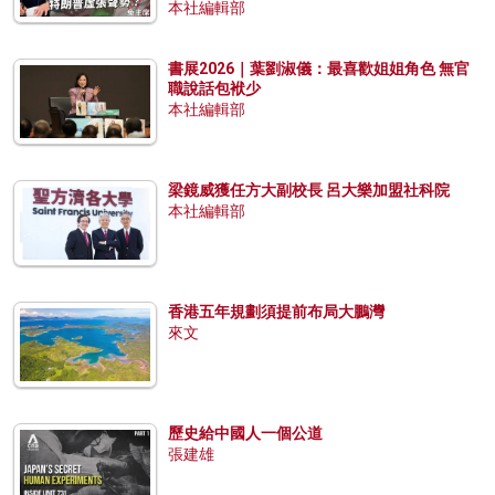
本社編輯部
書展2026｜葉劉淑儀：最喜歡姐姐角色 無官
職說話包袱少
本社編輯部
梁鏡威獲任方大副校長 呂大樂加盟社科院
本社編輯部
香港五年規劃須提前布局大鵬灣
來文
歷史給中國人一個公道
張建雄