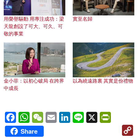
用榮譽驅動 用專注成功：梁
實至名歸
天龍創設了可大、可久、可
敬的事業
金小菲：以初心破局 在跨界
以為繞遠路裏 其實是份禮物
中成長
Facebook
WhatsApp
WeChat
Email
LinkedIn
Line
X
PrintFriendl
C
Share
Li