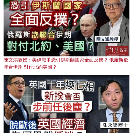
陳文鴻教授：美伊戰爭恐引伊斯蘭國家全面反撲？ 俄羅斯欲
聯合伊朗 對付北約美國？