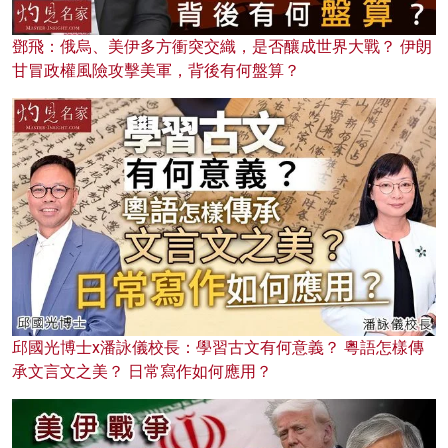
鄧飛：俄烏、美伊多方衝突交織，是否釀成世界大戰？ 伊朗
甘冒政權風險攻擊美軍，背後有何盤算？
邱國光博士x潘詠儀校長：學習古文有何意義？ 粵語怎樣傳
承文言文之美？ 日常寫作如何應用？