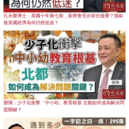
孔永樂博士：英國十年換七相，新揆會否步前任後塵？脫歐
後英國經濟為何仍然低迷？
鄧飛：少子化衝擊「中小幼」教育根基 北都如何成為解決問
題關鍵？