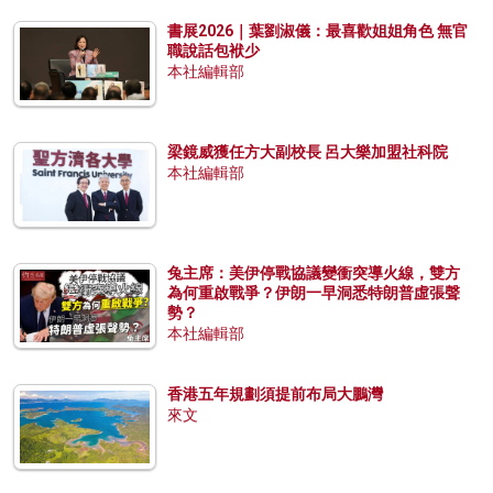
書展2026｜葉劉淑儀：最喜歡姐姐角色 無官
職說話包袱少
本社編輯部
梁鏡威獲任方大副校長 呂大樂加盟社科院
本社編輯部
兔主席：美伊停戰協議變衝突導火線，雙方
為何重啟戰爭？伊朗一早洞悉特朗普虛張聲
勢？
本社編輯部
香港五年規劃須提前布局大鵬灣
來文