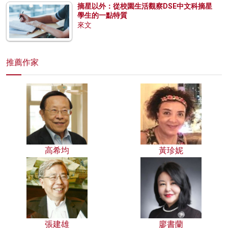
摘星以外：從校園生活觀察DSE中文科摘星
學生的一點特質
來文
推薦作家
高希均
黃珍妮
張建雄
廖書蘭