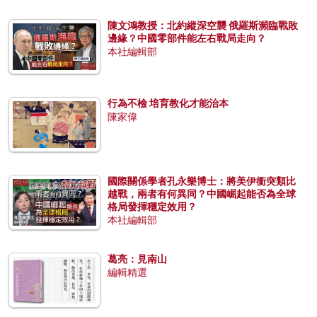
陳文鴻教授：北約縱深空襲 俄羅斯瀕臨戰敗
邊緣？中國零部件能左右戰局走向？
本社編輯部
行為不檢 培育教化才能治本
陳家偉
國際關係學者孔永樂博士：將美伊衝突類比
越戰，兩者有何異同？中國崛起能否為全球
格局發揮穩定效用？
本社編輯部
葛亮：見南山
編輯精選