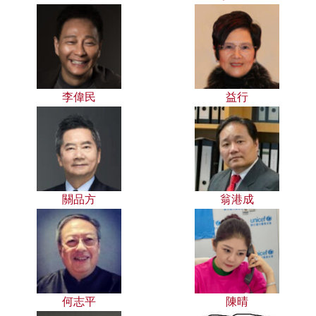
李偉民
益行
關品方
翁港成
何志平
陳晴