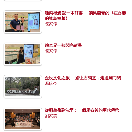
種菜得愛 記一本好書──讀吳燕青的《在香港
的離島種菜》
陳家偉
繪本界一顆閃亮新星
陳家偉
金秋文化之旅──踏上古蜀道，走過劍門關
馮珍今
從顧生岳到沈平：一個座右銘的兩代傳承
劉家美