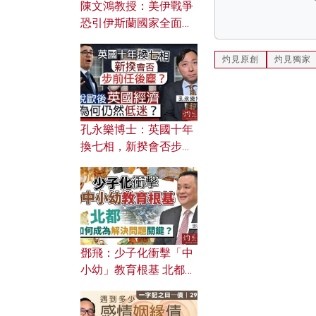
陳文鴻教授：美伊戰爭
恐引伊斯蘭國家全面反
撲？ 俄羅斯欲聯合伊朗
對付北約美國？
灼見原創
灼見獨家
孔永樂博士：英國十年
換七相，新揆會否步前
任後塵？脫歐後英國經
濟為何仍然低迷？
鄧飛：少子化衝擊「中
小幼」教育根基 北都如
何成為解決問題關鍵？