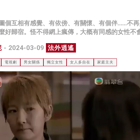
圖個互相有感覺、有依傍、有關懷、有個伴……不再
麼好歸宿。怪不得網上瘋傳，大概有同感的女性不
妮
- 2024-03-09
法外逍遙
電視劇
男女關係
獨立女性
女人多自在
家庭主夫