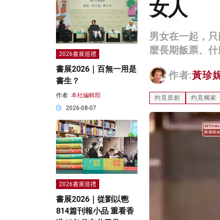
女人
男女在一起，只
麼長期飯票、什
2026書展巡禮
書展2026｜百無一用是
作者:
黃珍
書生？
作者:
本社編輯部
灼見原創
灼見獨家
2026-08-07
2026書展巡禮
書展2026｜從劉以鬯
814篇刊報小品 重看香