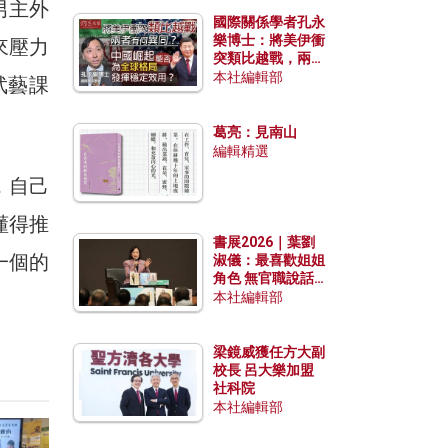
男主外
國際關係學者孔永
樂博士：將美伊衝
來壓力
突類比越戰，兩者
有何異同？中國崛
本社編輯部
武藝課
起能否為全球格局
發揮穩定效用？
葛亮：見南山
編輯精選
，自己
懂得推
書展2026｜葉劉
一個的
淑儀：最喜歡姐姐
角色 無官職說話
包袱少
本社編輯部
梁鏡威獲任方大副
校長 呂大樂加盟
社科院
本社編輯部