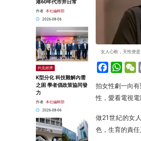
港60年代市井日常
作者:
本社編輯部
2026-08-06
女人心軟，天性便是
Facebook
WhatsA
W
灼見經濟
K型分化 科技難解內需
拍女性劇一向有
之困 學者倡政策協同發
力
性，愛看電視電
作者:
本社編輯部
2026-08-06
做21世紀的女
色，生育的責任