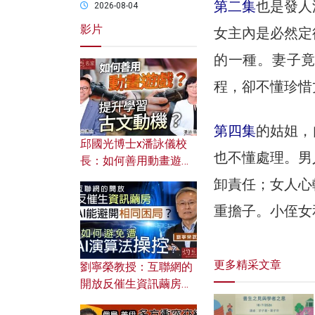
第二集
也是發人
2026-08-04
影片
女主內是必然定
的一種。妻子
程，卻不懂珍惜
第四集
的姑姐，
邱國光博士x潘詠儀校
也不懂處理。男
長：如何善用動畫遊戲
提升學習古文動機？
卸責任；女人心
重擔子。小侄女
更多精采文章
劉寧榮教授：互聯網的
開放反催生資訊繭房，
AI能避開相同困局？如