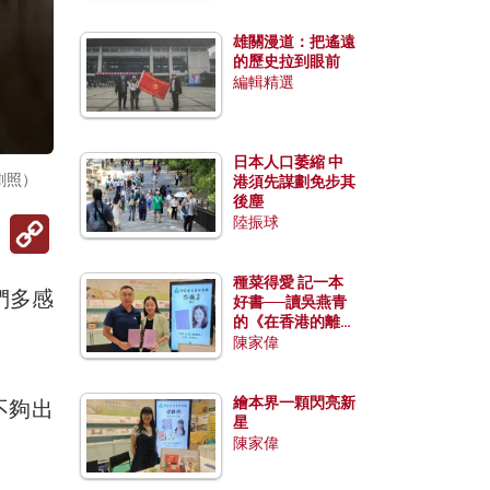
雄關漫道：把遙遠
的歷史拉到眼前
編輯精選
日本人口萎縮 中
劇照）
港須先謀劃免步其
後塵
Copy
陸振球
Link
種菜得愛 記一本
們多感
好書──讀吳燕青
的《在香港的離島
種菜》
陳家偉
繪本界一顆閃亮新
不夠出
星
陳家偉