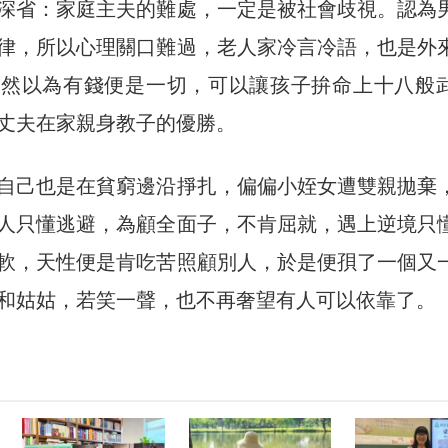
深省：家庭主夫的難處，一定是被社會歧視。認為
律，所以心理關口難過，老人家冷言冷語，也是外
竟然以為有錢便是一切，可以讓孩子拚命上十八般
丈夫在家親身教子的優勝。
自己也是在貧窮邊沿掙扎，偏偏小姪女遭雙親拋棄
人只懂逃避，為顧全面子，不肯屈就，遇上逆境只
軟，天性便是肯吃苦照顧別人，於是便孭了一個又
和姑姑，若笑一聲，也不再奢望有人可以依靠了。