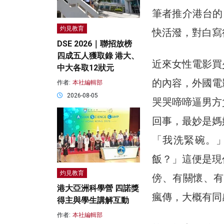
筆者推介港台的
灼見教育
快活潑，對白寫
DSE 2026｜聯招放榜
四成五人獲取錄 港大、
近來女性電影買
中大各取12狀元
的內容，外國電
作者:
本社編輯部
2026-08-05
哭哭啼啼逼男方
回事，最妙是媽
「我洗緊碗。
飯？」這便是現
灼見教育
傍、有關懷、有
港大亞洲科學營 四諾獎
瘋傳，大概有同
得主與學生講解互動
作者:
本社編輯部