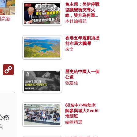
兔主席：美伊停戰
協議變衝突導火
線，雙方為何重啟
閃亮新
戰爭？伊朗一早洞
本社編輯部
悉特朗普虛張聲
勢？
香港五年規劃須提
前布局大鵬灣
來文
Copy
Link
歷史給中國人一個
公道
張建雄
60名中小特幼老
師參與城大GenAI
公務
培訓班
編輯精選
信