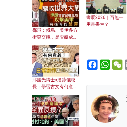
何避免遭AI演算法操
控？
書展2026｜百無一
用是書生？
鄧飛：俄烏、美伊多方
衝突交織，是否釀成世
界大戰？ 伊朗甘冒政權
風險攻擊美軍，背後有
何盤算？
Facebook
WhatsA
W
邱國光博士x潘詠儀校
長：學習古文有何意
義？ 粵語怎樣傳承文言
文之美？ 日常寫作如何
應用？