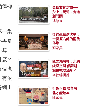
拍得輕
金秋文化之旅──
踏上古蜀道，走過
。
劍門關
馮珍今
第一集
從顧生岳到沈平：
一個座右銘的兩代
不再是
傳承
劉家美
不算一
什麼？
陳文鴻教授：北約
縱深空襲 俄羅斯
邊個煮
瀕臨戰敗邊緣？中
國零部件能左右戰
本社編輯部
、有依
局走向？
得網上
行為不檢 培育教
化才能治本
陳家偉