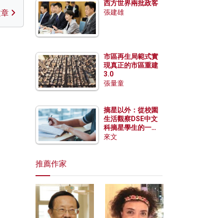
西方世界兩批政客
文章
張建雄
市區再生局範式實
現真正的市區重建
3.0
張量童
摘星以外：從校園
生活觀察DSE中文
科摘星學生的一點
特質
來文
推薦作家