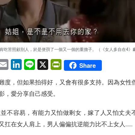
肯吃苦照顧別人，於是便孭了一個又一個的重擔子。（《女人多自在4》
pp
eChat
Email
LinkedIn
Line
X
PrintFriendly
Share
難度，但如果拍得好，又會有很多支持。因為女性
影，愛分享自己感受。
人並不容易，有能力又怕做剩女，嫁了人又怕丈夫
又扛在女人肩上，男人偏偏抗逆能力比不上女人……