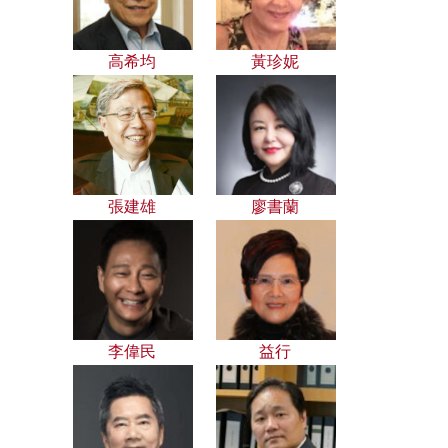
高希均
黃珍妮
張建雄
廖書蘭
李偉民
益行