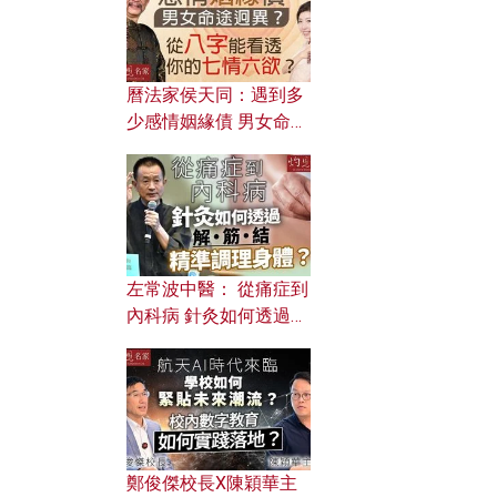
曆法家侯天同：遇到多
少感情姻緣債 男女命途
迥異？ 從八字能看透你
的七情六欲？
左常波中醫： 從痛症到
內科病 針灸如何透過解
筋結 精準調理身體？
鄭俊傑校長X陳穎華主