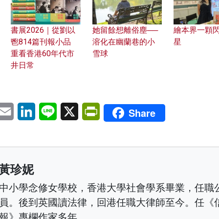
書展2026｜從劉以
她留餘想離俗塵──
繪本界一顆
鬯814篇刊報小品
溶化在幽蘭巷的小
星
重看香港60年代市
雪球
井日常
pp
eChat
Email
LinkedIn
Line
X
PrintFriendly
Share
黃珍妮
中小學念修女學校，香港大學社會學系畢業，任職
員。後到英國讀法律，回港任職大律師至今。任《
報》專欄作家多年。