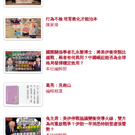
行為不檢 培育教化才能治本
陳家偉
國際關係學者孔永樂博士：將美伊衝突類比
越戰，兩者有何異同？中國崛起能否為全球
格局發揮穩定效用？
本社編輯部
葛亮：見南山
編輯精選
兔主席：美伊停戰協議變衝突導火線，雙方
為何重啟戰爭？伊朗一早洞悉特朗普虛張聲
勢？