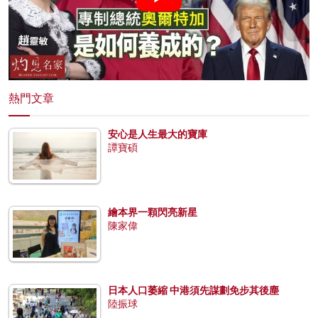
熱門文章
安心是人生最大的寶庫
譚寶碩
繪本界一顆閃亮新星
陳家偉
日本人口萎縮 中港須先謀劃免步其後塵
陸振球