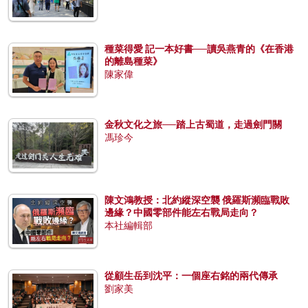
種菜得愛 記一本好書──讀吳燕青的《在香港
的離島種菜》
陳家偉
金秋文化之旅──踏上古蜀道，走過劍門關
馮珍今
陳文鴻教授：北約縱深空襲 俄羅斯瀕臨戰敗
邊緣？中國零部件能左右戰局走向？
本社編輯部
從顧生岳到沈平：一個座右銘的兩代傳承
劉家美