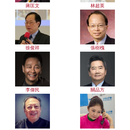
蔣匡文
林超英
徐俊祥
張樹槐
李偉民
關品方