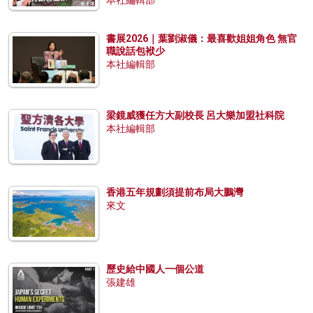
本社編輯部
書展2026｜葉劉淑儀：最喜歡姐姐角色 無官
職說話包袱少
本社編輯部
梁鏡威獲任方大副校長 呂大樂加盟社科院
本社編輯部
香港五年規劃須提前布局大鵬灣
來文
歷史給中國人一個公道
張建雄