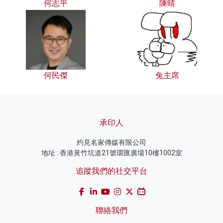
何志平
陳晴
何民傑
兔主席
承印人
灼見名家傳媒有限公司
地址 : 香港黃竹坑道21號環匯廣場10樓1002室
追蹤我們的社交平台
聯絡我們