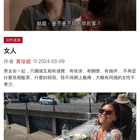
名家榜
灼見活動
關於我們
法外逍遙
女人
作者:
黃珍妮
2024-03-09
男女在一起，只圖個互相有感覺、有依傍、有關懷、有個伴……不再是
什麼長期飯票、什麼好歸宿。怪不得網上瘋傳，大概有同感的女性不
會少。