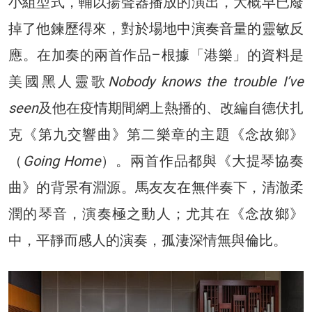
小組型式，輔以揚聲器播放的演出，大概早已廢
掉了他鍊歷得來，對於場地中演奏音量的靈敏反
應。在加奏的兩首作品–根據「港樂」的資料是
美國黑人靈歌
Nobody knows the trouble I’ve
seen
及他在疫情期間網上熱播的、改編自德伏扎
克《第九交響曲》第二樂章的主題《念故鄉》
（
Going Home
）。兩首作品都與《大提琴協奏
曲》的背景有淵源。馬友友在無伴奏下，清澈柔
潤的琴音，演奏極之動人；尤其在《念故鄉》
中，平靜而感人的演奏，孤淒深情無與倫比。