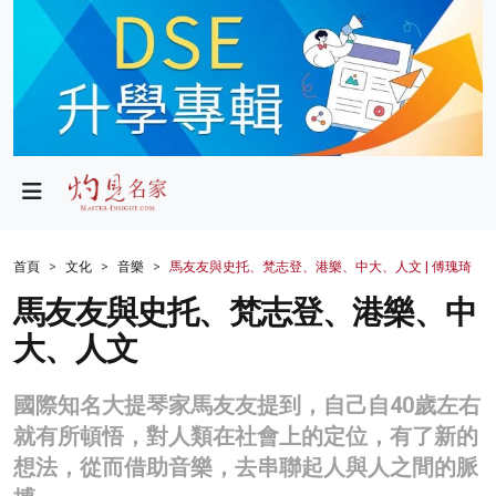
政局
教育
文化
財經
首頁
文化
音樂
馬友友與史托、梵志登、港樂、中大、人文 | 傅瑰琦
生活
馬友友與史托、梵志登、港樂、中
大、人文
健康
商業
國際知名大提琴家馬友友提到，自己自40歲左右
就有所頓悟，對人類在社會上的定位，有了新的
科技
想法，從而借助音樂，去串聯起人與人之間的脈
影片