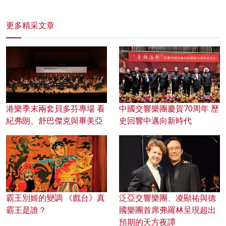
更多精采文章
港樂季末兩套貝多芬專場 看
中國交響樂團慶賀70周年 歷
紀弗朗、舒巴傑克與畢美亞
史回響中邁向新時代
霸王別姬的變調 《戲台》真
泛亞交響樂團、凌顯祐與德
霸王是誰？
國樂團首席弗羅林呈現超出
預期的天方夜譚