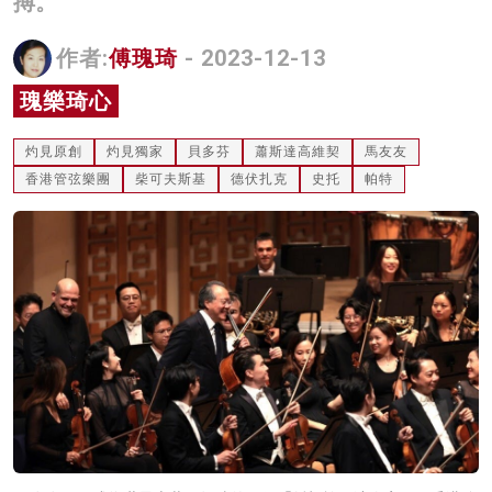
搏。
名家榜
作者:
傅瑰琦
- 2023-12-13
灼見活動
瑰樂琦心
關於我們
灼見原創
灼見獨家
貝多芬
蕭斯達高維契
馬友友
香港管弦樂團
柴可夫斯基
德伏扎克
史托
帕特