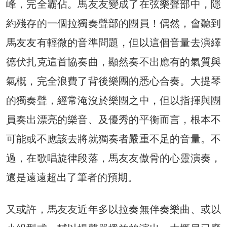
峰，完全霸佔。馬友友變成了在弦樂聲部中，隱
約殘存的一個拉獨奏聲部的團員！偶然，會聽到
馬友友有輕微的音準問題，但以這個音量去演繹
德伏扎克這首協奏曲，顯然奏不出應有的氣質與
氣概，完全浪費了背後樂團的悉心合奏。大提琴
的獨奏聲，經常淹沒於樂團之中，但以指揮與團
員奏出漂亮的樂音、及優秀的平衡而言，根本不
可能或不應該去將就獨奏者嚴重不足的音量。不
過，在歌唱旋律段落，馬友友傲骨的心靈演奏，
還是遠遠超出了筆者的預期。
又或許，馬友友近年多以拉奏無伴奏樂曲、或以