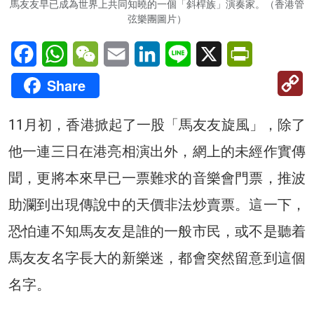
馬友友早已成為世界上共同知曉的一個「斜桿族」演奏家。（香港管
弦樂團圖片）
Facebook
WhatsApp
WeChat
Email
LinkedIn
Line
X
PrintFriendl
C
Share
Li
11月初，香港掀起了一股「馬友友旋風」，除了
他一連三日在港亮相演出外，網上的未經作實傳
聞，更將本來早已一票難求的音樂會門票，推波
助瀾到出現傳說中的天價非法炒賣票。這一下，
恐怕連不知馬友友是誰的一般市民，或不是聽着
馬友友名字長大的新樂迷，都會突然留意到這個
名字。