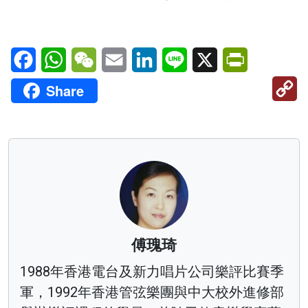
Facebook
WhatsApp
WeChat
Email
LinkedIn
Line
X
PrintFriendl
C
Share
Li
傅瑰琦
1988年香港電台及新力唱片公司樂評比賽季
軍，1992年香港管弦樂團與中大校外進修部