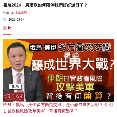
書展2026｜廣東歌如何陪伴我們好好過日子？
作者:
本社編輯部
2026-08-04
影片
鄧飛：俄烏、美伊多方衝突交織，是否釀成世界大戰？ 伊朗
甘冒政權風險攻擊美軍，背後有何盤算？