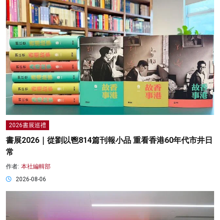
2026書展巡禮
書展2026｜從劉以鬯814篇刊報小品 重看香港60年代市井日
常
作者:
本社編輯部
2026-08-06