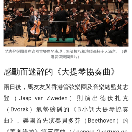
梵志登與團員在這兩首樂曲的表現，無論技巧和演繹都極令人滿意。（香
港管弦樂團圖片）
感動而迷醉的《大提琴協奏曲》
兩日後，馬友友與香港管弦樂團及音樂總監梵志
登（Jaap van Zweden）則演出德伏扎克
（Dvorak）氣勢磅礡的《B小調大提琴協奏
曲》。樂團首先演奏貝多芬（Beethoven）的
《蕾奧諾拉》第三序曲（
Leonore Overture no.