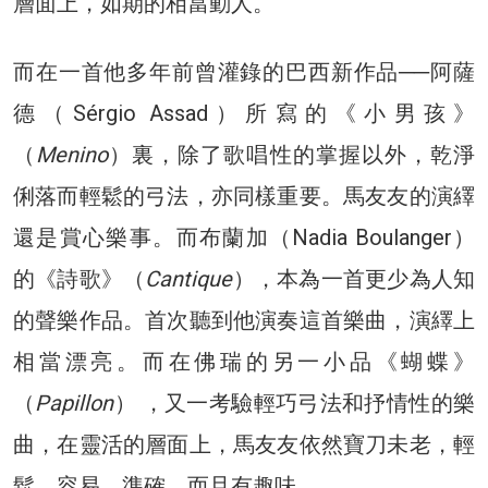
層面上，如期的相當動人。
而在一首他多年前曾灌錄的巴西新作品──阿薩
德（Sérgio Assad）所寫的《小男孩》
（
Menino
）裏，除了歌唱性的掌握以外，乾淨
俐落而輕鬆的弓法，亦同樣重要。馬友友的演繹
還是賞心樂事。而布蘭加（Nadia Boulanger）
的《詩歌》（
Cantique
），本為一首更少為人知
的聲樂作品。首次聽到他演奏這首樂曲，演繹上
相當漂亮。而在佛瑞的另一小品《蝴蝶》
（
Papillon
） ，又一考驗輕巧弓法和抒情性的樂
曲，在靈活的層面上，馬友友依然寶刀未老，輕
鬆、容易、準確、而且有趣味。