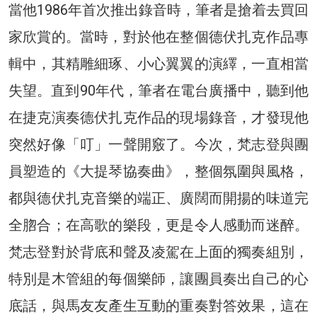
當他1986年首次推出錄音時，筆者是搶着去買回
家欣賞的。當時，對於他在整個德伏扎克作品專
輯中，其精雕細琢、小心翼翼的演繹，一直相當
失望。直到90年代，筆者在電台廣播中，聽到他
在捷克演奏德伏扎克作品的現場錄音，才發現他
突然好像「叮」一聲開竅了。今次，梵志登與團
員塑造的《大提琴協奏曲》，整個氛圍與風格，
都與德伏扎克音樂的端正、廣闊而開揚的味道完
全脗合；在高歌的樂段，更是令人感動而迷醉。
梵志登對於背底和聲及凌駕在上面的獨奏組別，
特別是木管組的每個樂師，讓團員奏出自己的心
底話，與馬友友產生互動的重奏對答效果，這在