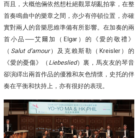
而且，大概他倆依然想杜絕觀眾胡亂拍掌，在整
首奏鳴曲中的樂章之間，亦少有停頓位置，亦確
實對兩人的音樂思維準備有所影響。在加奏的兩
首小品──艾爾加（Elgar）的《愛的敬禮》
（
Salut d’amour
）及克賴斯勒（Kreisler）的
《愛的憂傷》（
Liebeslied
）裏，馬友友的琴音
卻演繹出兩首作品的優雅和灰色情懷，史托的伴
奏在平衡和扶持上，亦有很好的表現。