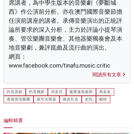
席講者，為中學生版本的音樂劇《夢斷城
西》作公演前分析。亦在澳門國際音樂節擔
任演前講座的講者。承傳音樂演出的正統評
論所要求的深入分析，主力於評論小提琴演
奏、管弦樂團音樂會、其他器樂獨奏會及本
地音樂劇，兼評崑曲及流行曲的演出。
網頁：
www.facebook.com/tinafu.music.critic
閱讀所有文章
灼見原創
灼見獨家
貝多芬
蕭斯達高維契
馬友友
香港管弦樂團
柴可夫斯基
德伏扎克
史托
帕特
編輯精選