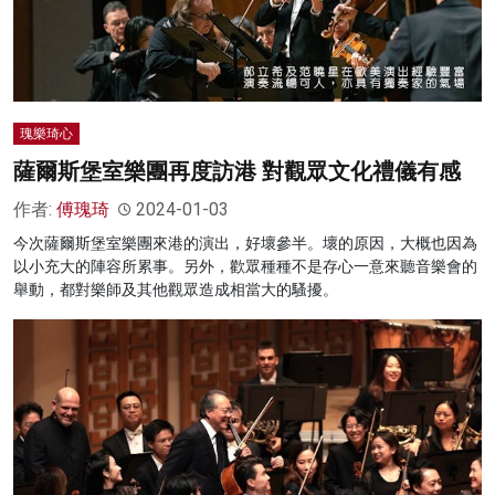
瑰樂琦心
薩爾斯堡室樂團再度訪港 對觀眾文化禮儀有感
作者:
傅瑰琦
2024-01-03
今次薩爾斯堡室樂團來港的演出，好壞參半。壞的原因，大概也因為
以小充大的陣容所累事。另外，歡眾種種不是存心一意來聽音樂會的
舉動，都對樂師及其他觀眾造成相當大的騷擾。