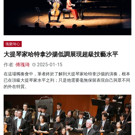
瑰樂琦心
大提琴家哈特拿沙揚低調展現超級技藝水平
作者:
傅瑰琦
2025-01-15
在這場獨奏會中，筆者終於了解到大提琴家哈特拿沙揚的演奏，根本
已在頂級大提琴家水平之列；只是他需要毫無保留表現自己與眾不同
的外在特質。