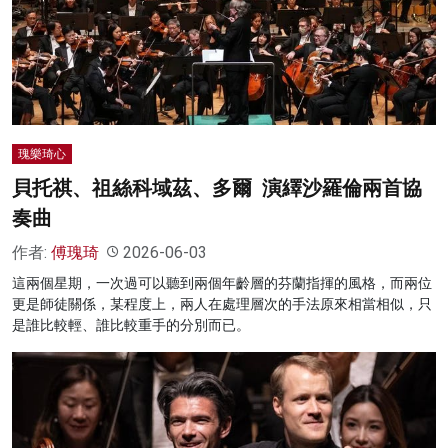
瑰樂琦心
貝托祺、祖絲科域茲、多爾 演繹沙羅倫兩首協
奏曲
作者:
傅瑰琦
2026-06-03
這兩個星期，一次過可以聽到兩個年齡層的芬蘭指揮的風格，而兩位
更是師徒關係，某程度上，兩人在處理層次的手法原來相當相似，只
是誰比較輕、誰比較重手的分別而已。