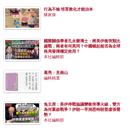
行為不檢 培育教化才能治本
陳家偉
國際關係學者孔永樂博士：將美伊衝突類比
越戰，兩者有何異同？中國崛起能否為全球
格局發揮穩定效用？
本社編輯部
葛亮：見南山
編輯精選
兔主席：美伊停戰協議變衝突導火線，雙方
為何重啟戰爭？伊朗一早洞悉特朗普虛張聲
勢？
本社編輯部