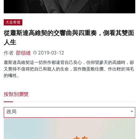
大音希聲
從蕭斯達高維契的交響曲與四重奏，側看其雙面
人生
作者:
邵頌雄
2019-03-12
蕭斯達高維契這一切所作都違背自己良心，但仰望參天的高牆時，卻
又覺得不值得把自己和親人的生命，當作雞蛋般往擲、作出輕於鴻毛
的犧牲。
按類別瀏覽
政局