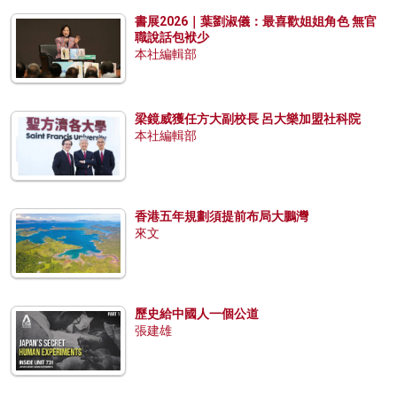
書展2026｜葉劉淑儀：最喜歡姐姐角色 無官
職說話包袱少
本社編輯部
梁鏡威獲任方大副校長 呂大樂加盟社科院
本社編輯部
香港五年規劃須提前布局大鵬灣
來文
歷史給中國人一個公道
張建雄