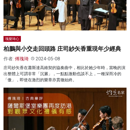
瑰樂琦心
柏鵬與小交走回頭路 庄司紗矢香重現年少經典
作者:
傅瑰琦
2024-05-08
庄司紗矢香在蕭斯達高維契的協奏曲中，相比於她少年時，當晚的演
出整體上可謂非常「沉澱」，一點點激動也談不上，一種深而冷的
「傲」，即使在激烈的樂章亦貫徹始終。