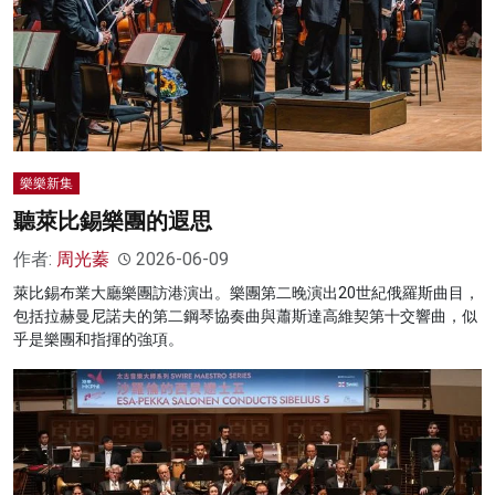
樂樂新集
聽萊比錫樂團的遐思
作者:
周光蓁
2026-06-09
萊比錫布業大廳樂團訪港演出。樂團第二晚演出20世紀俄羅斯曲目，
包括拉赫曼尼諾夫的第二鋼琴協奏曲與蕭斯達高維契第十交響曲，似
乎是樂團和指揮的強項。