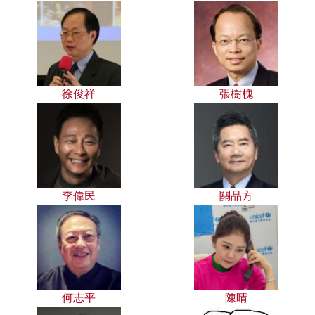
徐俊祥
張樹槐
李偉民
關品方
何志平
陳晴