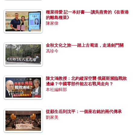
種菜得愛 記一本好書──讀吳燕青的《在香港
的離島種菜》
陳家偉
金秋文化之旅──踏上古蜀道，走過劍門關
馮珍今
陳文鴻教授：北約縱深空襲 俄羅斯瀕臨戰敗
邊緣？中國零部件能左右戰局走向？
本社編輯部
從顧生岳到沈平：一個座右銘的兩代傳承
劉家美