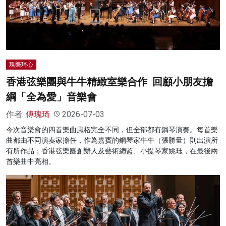
名家榜
灼見活動
關於我們
瑰樂琦心
香港弦樂團與牛牛精緻室樂合作 回顧小朋友擔
綱「全為愛」音樂會
作者:
傅瑰琦
2026-07-03
今次音樂會的四首樂曲風格完全不同，但全部都有鋼琴演奏。每首樂
曲都由不同演奏家擔任，作為嘉賓的鋼琴家牛牛（張勝量）則出演所
有所作品；香港弦樂團創辦人及藝術總監、小提琴家姚珏，在最後兩
首樂曲中亮相。