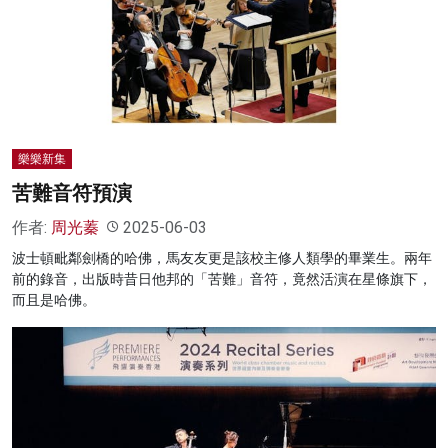
樂樂新集
苦難音符預演
作者:
周光蓁
2025-06-03
波士頓毗鄰劍橋的哈佛，馬友友更是該校主修人類學的畢業生。兩年
前的錄音，出版時昔日他邦的「苦難」音符，竟然活演在星條旗下，
而且是哈佛。