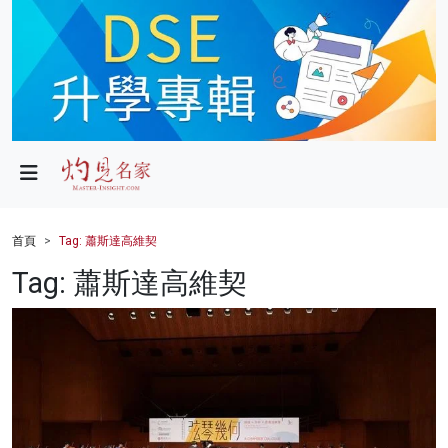
政局
教育
文化
財經
首頁
Tag: 蕭斯達高維契
生活
Tag: 蕭斯達高維契
健康
商業
科技
影片