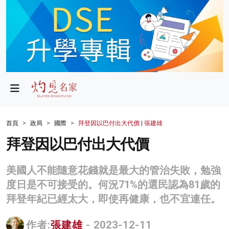
政局
教育
文化
財經
首頁
政局
國際
拜登因以巴付出大代價 | 張建雄
生活
拜登因以巴付出大代價
健康
美國人不能隨意花錢就是最大的管治失敗，勉強
商業
度日是不可接受的。何況71%的選民認為81歲的
拜登年紀已經太大，即使再健康，也不宜連任。
科技
影片
作者:
張建雄
- 2023-12-11