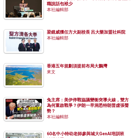
職說話包袱少
本社編輯部
梁鏡威獲任方大副校長 呂大樂加盟社科院
本社編輯部
香港五年規劃須提前布局大鵬灣
來文
兔主席：美伊停戰協議變衝突導火線，雙方
為何重啟戰爭？伊朗一早洞悉特朗普虛張聲
勢？
本社編輯部
60名中小特幼老師參與城大GenAI培訓班