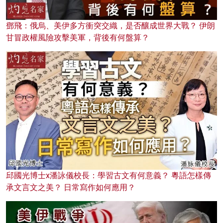
鄧飛：俄烏、美伊多方衝突交織，是否釀成世界大戰？ 伊朗
甘冒政權風險攻擊美軍，背後有何盤算？
邱國光博士x潘詠儀校長：學習古文有何意義？ 粵語怎樣傳
承文言文之美？ 日常寫作如何應用？