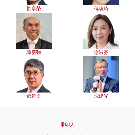
劉寧榮
傅瑰琦
譚新強
謝淑芬
鄧建文
沈建光
承印人