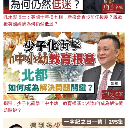
孔永樂博士：英國十年換七相，新揆會否步前任後塵？脫歐
後英國經濟為何仍然低迷？
鄧飛：少子化衝擊「中小幼」教育根基 北都如何成為解決問
題關鍵？