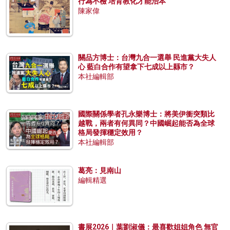
行為不檢 培育教化才能治本
陳家偉
關品方博士：台灣九合一選舉 民進黨大失人
心 藍白合作有望拿下七成以上縣市？
本社編輯部
國際關係學者孔永樂博士：將美伊衝突類比
越戰，兩者有何異同？中國崛起能否為全球
格局發揮穩定效用？
本社編輯部
葛亮：見南山
編輯精選
書展2026｜葉劉淑儀：最喜歡姐姐角色 無官