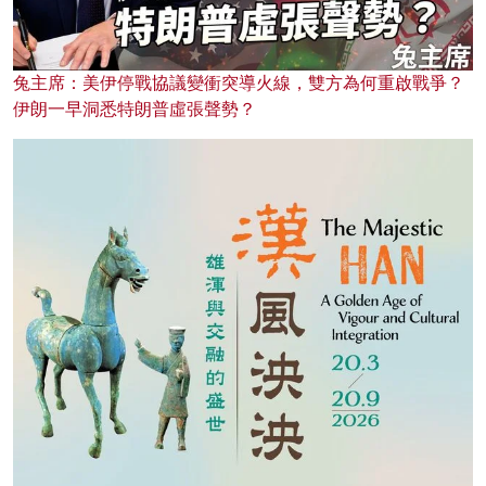
兔主席：美伊停戰協議變衝突導火線，雙方為何重啟戰爭？
伊朗一早洞悉特朗普虛張聲勢？