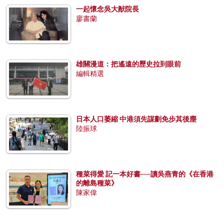
一起懷念吳大猷院長
廖書蘭
雄關漫道：把遙遠的歷史拉到眼前
編輯精選
日本人口萎縮 中港須先謀劃免步其後塵
陸振球
種菜得愛 記一本好書──讀吳燕青的《在香港
的離島種菜》
陳家偉