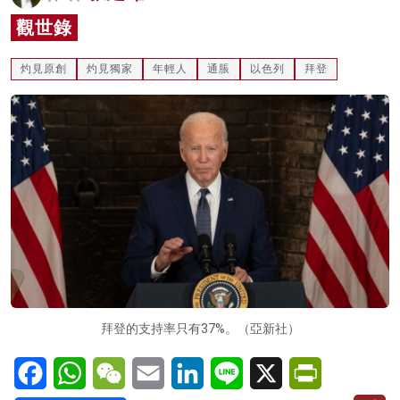
名家榜
觀世錄
灼見活動
灼見原創
灼見獨家
年輕人
通脹
以色列
拜登
關於我們
拜登的支持率只有37%。（亞新社）
Facebook
WhatsApp
WeChat
Email
LinkedIn
Line
X
PrintFriendl