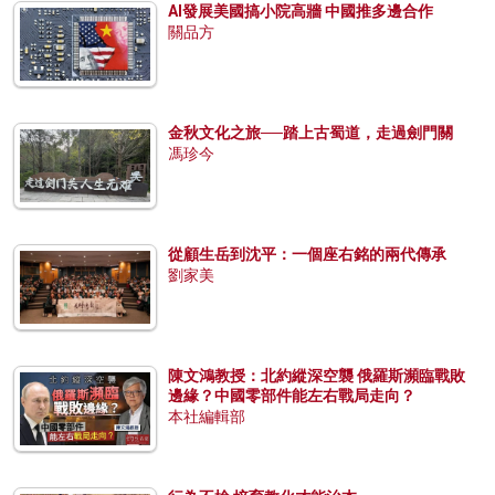
AI發展美國搞小院高牆 中國推多邊合作
關品方
金秋文化之旅──踏上古蜀道，走過劍門關
馮珍今
從顧生岳到沈平：一個座右銘的兩代傳承
劉家美
陳文鴻教授：北約縱深空襲 俄羅斯瀕臨戰敗
邊緣？中國零部件能左右戰局走向？
本社編輯部