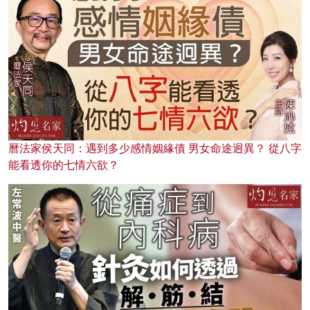
曆法家侯天同：遇到多少感情姻緣債 男女命途迥異？ 從八字
能看透你的七情六欲？