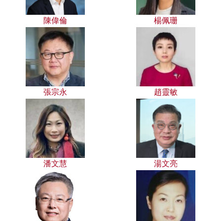
陳偉倫
楊佩珊
張宗永
趙靈敏
潘文慧
湯文亮