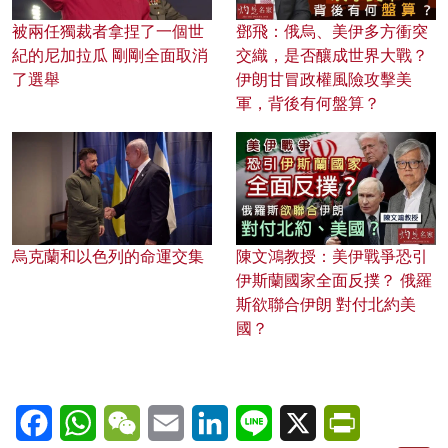
被兩任獨裁者拿捏了一個世
鄧飛：俄烏、美伊多方衝突
紀的尼加拉瓜 剛剛全面取消
交織，是否釀成世界大戰？
了選舉
伊朗甘冒政權風險攻擊美
軍，背後有何盤算？
烏克蘭和以色列的命運交集
陳文鴻教授：美伊戰爭恐引
伊斯蘭國家全面反撲？ 俄羅
斯欲聯合伊朗 對付北約美
國？
Facebook
WhatsApp
WeChat
Email
LinkedIn
Line
X
PrintFriendl