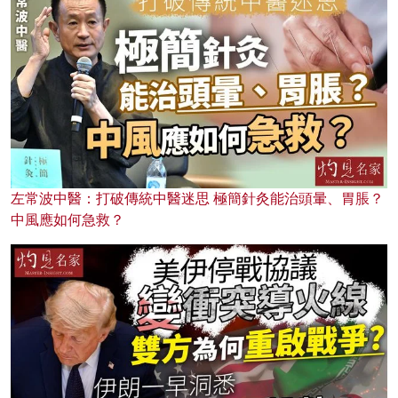
左常波中醫：打破傳統中醫迷思 極簡針灸能治頭暈、胃脹？
中風應如何急救？