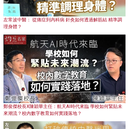
左常波中醫： 從痛症到內科病 針灸如何透過解筋結 精準調
理身體？
鄭俊傑校長X陳穎華主任：航天AI時代來臨 學校如何緊貼未
來潮流？校內數字教育如何實踐落地？