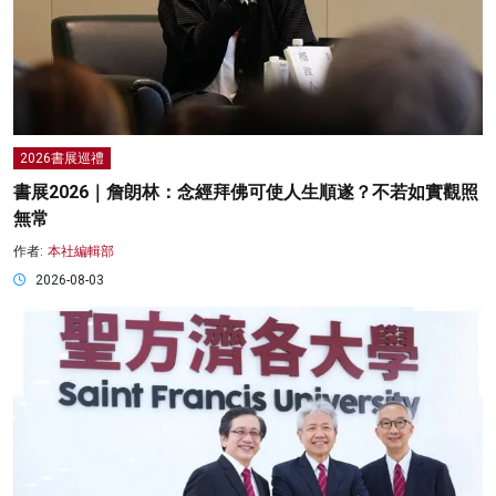
2026書展巡禮
書展2026｜詹朗林：念經拜佛可使人生順遂？不若如實觀照
無常
作者:
本社編輯部
2026-08-03