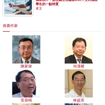
學生的一點特質
來文
推薦作家
陳家偉
何漢權
雷鼎鳴
林超英