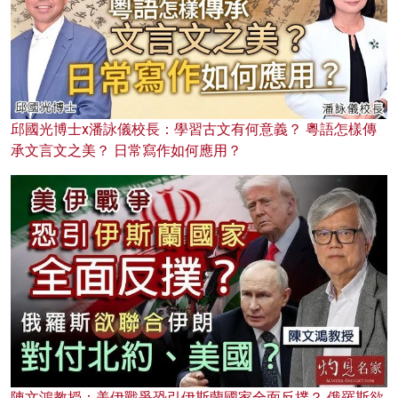
邱國光博士x潘詠儀校長：學習古文有何意義？ 粵語怎樣傳
承文言文之美？ 日常寫作如何應用？
陳文鴻教授：美伊戰爭恐引伊斯蘭國家全面反撲？ 俄羅斯欲