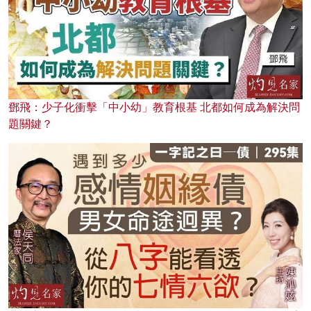
鄧飛：少子化衝擊「中小幼」教育根基 北都如何成為解決問
題關鍵？