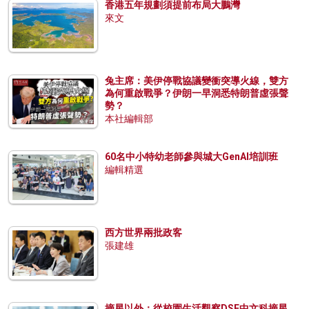
香港五年規劃須提前布局大鵬灣
來文
兔主席：美伊停戰協議變衝突導火線，雙方
為何重啟戰爭？伊朗一早洞悉特朗普虛張聲
勢？
本社編輯部
60名中小特幼老師參與城大GenAI培訓班
編輯精選
西方世界兩批政客
張建雄
摘星以外：從校園生活觀察DSE中文科摘星