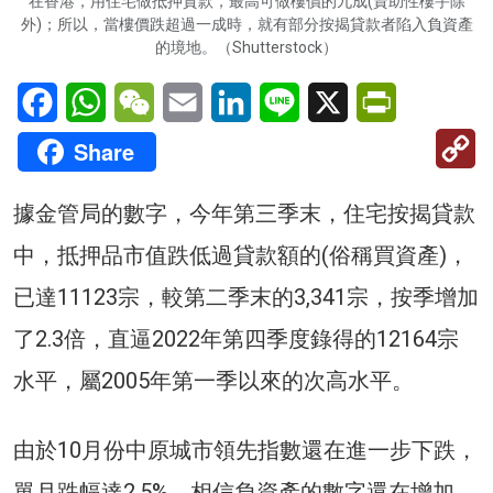
在香港，用住宅做抵押貸款，最高可做樓價的九成(資助性樓宇除
外)；所以，當樓價跌超過一成時，就有部分按揭貸款者陷入負資產
的境地。（Shutterstock）
Facebook
WhatsApp
WeChat
Email
LinkedIn
Line
X
PrintFriendl
C
Share
Li
據金管局的數字，今年第三季末，住宅按揭貸款
中，抵押品市值跌低過貸款額的(俗稱買資產)，
已達11123宗，較第二季末的3,341宗，按季增加
了2.3倍，直逼2022年第四季度錄得的12164宗
水平，屬2005年第一季以來的次高水平。
由於10月份中原城市領先指數還在進一步下跌，
單月跌幅達2.5%，相信負資產的數字還在增加，