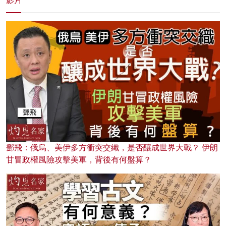
影片
鄧飛：俄烏、美伊多方衝突交織，是否釀成世界大戰？ 伊朗
甘冒政權風險攻擊美軍，背後有何盤算？