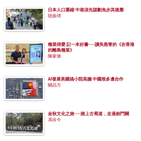
日本人口萎縮 中港須先謀劃免步其後塵
陸振球
種菜得愛 記一本好書──讀吳燕青的《在香港
的離島種菜》
陳家偉
AI發展美國搞小院高牆 中國推多邊合作
關品方
金秋文化之旅──踏上古蜀道，走過劍門關
馮珍今