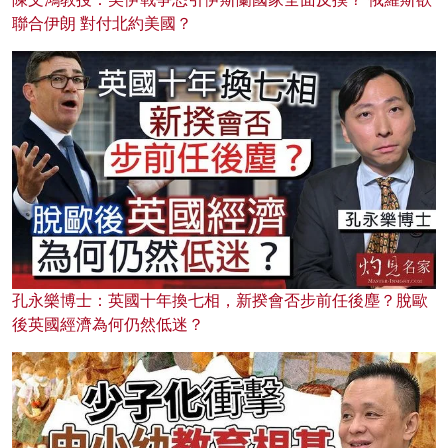
聯合伊朗 對付北約美國？
孔永樂博士：英國十年換七相，新揆會否步前任後塵？脫歐
後英國經濟為何仍然低迷？