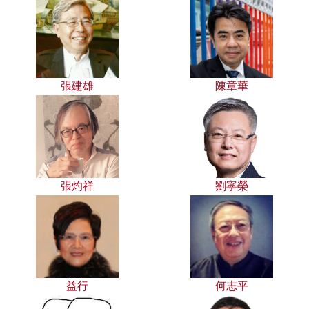
張建雄
陳章華
張灼祥
劉寧榮
益行
何志平