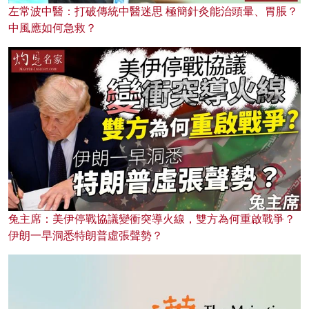
左常波中醫：打破傳統中醫迷思 極簡針灸能治頭暈、胃脹？
中風應如何急救？
兔主席：美伊停戰協議變衝突導火線，雙方為何重啟戰爭？
伊朗一早洞悉特朗普虛張聲勢？