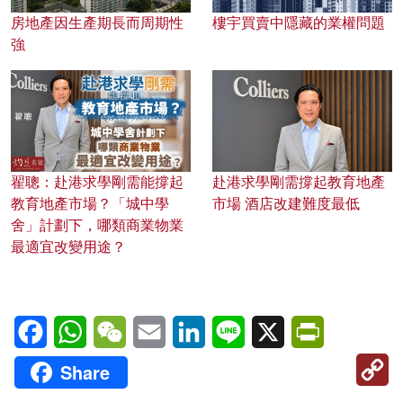
房地產因生產期長而周期性
樓宇買賣中隱藏的業權問題
強
翟聰：赴港求學剛需能撐起
赴港求學剛需撐起教育地產
教育地產市場？「城中學
市場 酒店改建難度最低
舍」計劃下，哪類商業物業
最適宜改變用途？
Facebook
WhatsApp
WeChat
Email
LinkedIn
Line
X
PrintFriendl
C
Share
Li