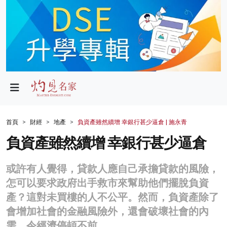
政局
教育
文化
財經
首頁
財經
地產
負資產雖然續增 幸銀行甚少逼倉 | 施永青
生活
負資產雖然續增 幸銀行甚少逼倉
健康
或許有人覺得，貸款人應自己承擔貸款的風險，
商業
怎可以要求政府出手救市來幫助他們擺脫負資
產？這對未買樓的人不公平。然而，負資產除了
科技
會增加社會的金融風險外，還會破壞社會的內
影片
需，令經濟停頓不前。