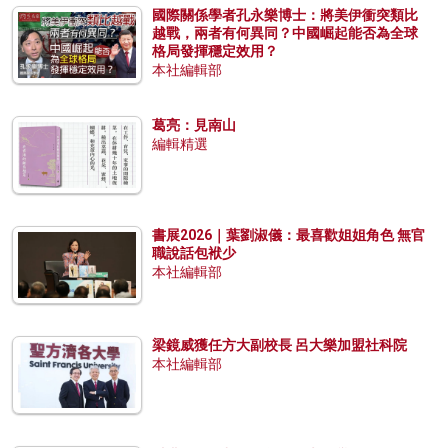
國際關係學者孔永樂博士：將美伊衝突類比
越戰，兩者有何異同？中國崛起能否為全球
格局發揮穩定效用？
本社編輯部
葛亮：見南山
編輯精選
書展2026｜葉劉淑儀：最喜歡姐姐角色 無官
職說話包袱少
本社編輯部
梁鏡威獲任方大副校長 呂大樂加盟社科院
本社編輯部