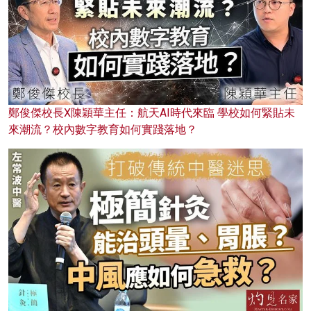
鄭俊傑校長X陳穎華主任：航天AI時代來臨 學校如何緊貼未
來潮流？校內數字教育如何實踐落地？