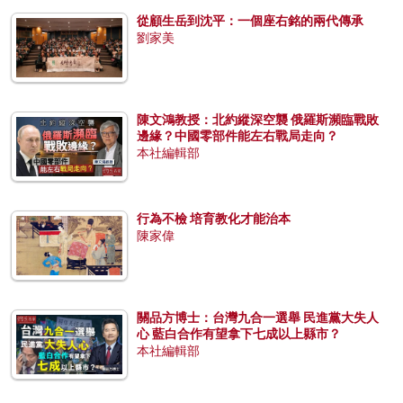
從顧生岳到沈平：一個座右銘的兩代傳承
劉家美
陳文鴻教授：北約縱深空襲 俄羅斯瀕臨戰敗
邊緣？中國零部件能左右戰局走向？
本社編輯部
行為不檢 培育教化才能治本
陳家偉
關品方博士：台灣九合一選舉 民進黨大失人
心 藍白合作有望拿下七成以上縣市？
本社編輯部