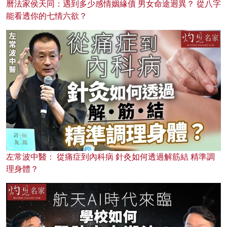
曆法家侯天同：遇到多少感情姻緣債 男女命途迥異？ 從八字
能看透你的七情六欲？
左常波中醫： 從痛症到內科病 針灸如何透過解筋結 精準調
理身體？