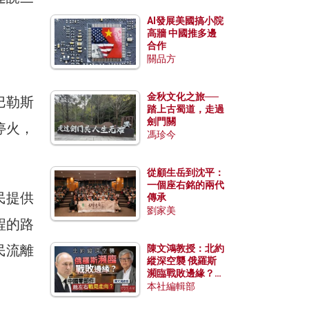
AI發展美國搞小院
高牆 中國推多邊
合作
關品方
金秋文化之旅──
巴勒斯
踏上古蜀道，走過
劍門關
停火，
馮珍今
從顧生岳到沈平：
一個座右銘的兩代
民提供
傳承
劉家美
程的路
民流離
陳文鴻教授：北約
縱深空襲 俄羅斯
瀕臨戰敗邊緣？中
國零部件能左右戰
本社編輯部
局走向？