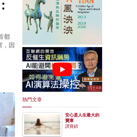
：
首都
席，因
。
熱門文章
安心是人生最大的
寶庫
譚寶碩