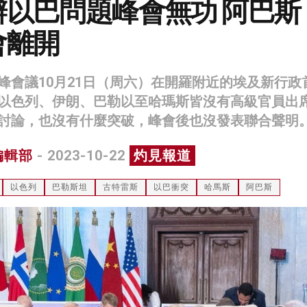
辦以巴問題峰會無功 阿巴斯
會離開
峰會議10月21日（周六）在開羅附近的埃及新行政
以色列、伊朗、巴勒以至哈瑪斯皆沒有高級官員出
討論，也沒有什麼突破，峰會後也沒發表聯合聲明
編輯部
- 2023-10-22
灼見報道
以色列
巴勒斯坦
古特雷斯
以巴衝突
哈馬斯
阿巴斯