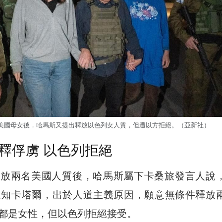
美國母女後，哈馬斯又提出釋放以色列女人質，但遭以方拒絕。（亞新社）
釋俘虜 以色列拒絕
釋放兩名美國人質後，哈馬斯屬下卡桑旅發言人說
通知卡塔爾，出於人道主義原因，願意無條件釋放
都是女性，但以色列拒絕接受。