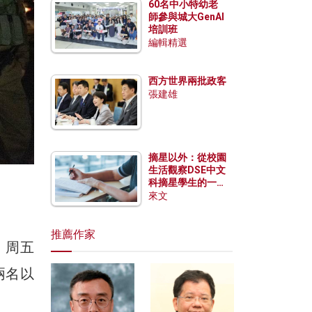
60名中小特幼老
師參與城大GenAI
培訓班
編輯精選
西方世界兩批政客
張建雄
摘星以外：從校園
生活觀察DSE中文
科摘星學生的一點
特質
來文
推薦作家
，周五
兩名以