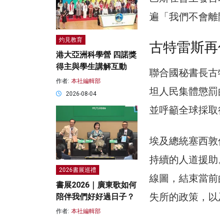
遍「我們不會離
灼見教育
古特雷斯再
港大亞洲科學營 四諾獎
得主與學生講解互動
聯合國秘書長古
作者:
本社編輯部
坦人民集體懲罰
2026-08-04
並呼籲全球採取
埃及總統塞西敦
持續的人道援助
2026書展巡禮
線圖，結束當前
書展2026｜廣東歌如何
失所的政策，以
陪伴我們好好過日子？
作者:
本社編輯部