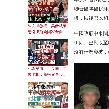
文之美？ 日常寫作如何
應用？
聯合國等國際組
級，恢復巴以和
陳文鴻教授：美伊戰爭
恐引伊斯蘭國家全面反
中國政府中東問
撲？ 俄羅斯欲聯合伊朗
伊朗、巴勒以至
對付北約美國？
沒有什麼突破，
孔永樂博士：英國十年
換七相，新揆會否步前
任後塵？脫歐後英國經
濟為何仍然低迷？