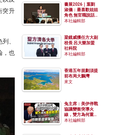
書展2026｜葉劉
衝突升
淑儀：最喜歡姐姐
角色 無官職說話
包袱少
本社編輯部
梁鏡威獲任方大副
色列、
校長 呂大樂加盟
社科院
論，也
本社編輯部
香港五年規劃須提
前布局大鵬灣
來文
兔主席：美伊停戰
協議變衝突導火
線，雙方為何重啟
戰爭？伊朗一早洞
本社編輯部
悉特朗普虛張聲
勢？