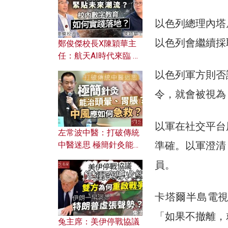
以色列總理內塔
以色列會繼續採
鄭俊傑校長X陳穎華主
任：航天AI時代來臨 學
校如何緊貼未來潮流？
以色列軍方則否
校內數字教育如何實踐
落地？
令，就會被視為
以軍在社交平台
左常波中醫：打破傳統
準確。以軍澄清
中醫迷思 極簡針灸能治
頭暈、胃脹？中風應如
員。
何急救？
卡塔爾半島電
「如果不撤離，
兔主席：美伊停戰協議