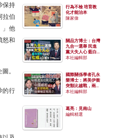
沙保持
行為不檢 培育教
化才能治本
阿拉伯
陳家偉
。」他
憤怒和
關品方博士：台灣
九合一選舉 民進
黨大失人心 藍白
合作有望拿下七成
本社編輯部
以上縣市？
企圖。
國際關係學者孔永
樂博士：將美伊衝
突類比越戰，兩者
沙的行
有何異同？中國崛
本社編輯部
起能否為全球格局
發揮穩定效用？
葛亮：見南山
編輯精選
使以及