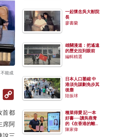
一起懷念吳大猷院
長
廖書蘭
雄關漫道：把遙遠
的歷史拉到眼前
編輯精選
，不能成
日本人口萎縮 中
港須先謀劃免步其
後塵
Copy
Link
陸振球
政首都
種菜得愛 記一本
好書──讀吳燕青
主席阿
的《在香港的離島
種菜》
陳家偉
連說三