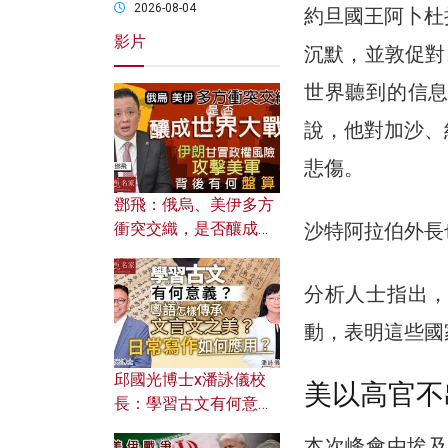
2026-08-04
約旦國王阿卜杜
影片
沉默，並敦促對
世界聽到的信
說，他對加沙、
悲傷。
鄧飛：俄烏、美伊多方
沙特阿拉伯外長
衝突交織，是否釀成世
界大戰？ 伊朗甘冒政權
風險攻擊美軍，背後有
分析人士指出
何盤算？
動，表明這些國
邱國光博士x潘詠儀校
美以高官不
長：學習古文有何意
義？ 粵語怎樣傳承文言
本次峰會由埃及