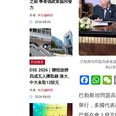
之困 學者倡政策協同發
力
作者:
本社編輯部
2026-08-06
巴勒斯坦問題高峰會
灼見教育
為以色
DSE 2026｜聯招放榜
四成五人獲取錄 港大、
Facebook
WhatsA
W
中大各取12狀元
作者:
本社編輯部
巴勒斯坦問題高
2026-08-05
舉行，多國代表
巴斯在會上發言