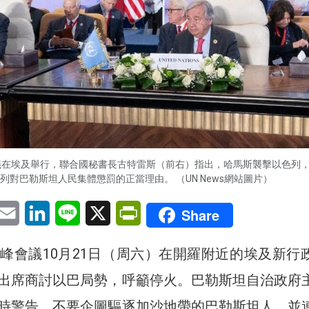
議在埃及舉行，聯合國秘書長古特雷斯（前右）指出，哈馬斯襲擊以色列
列對巴勒斯坦人民集體懲罰的正當理由。 （UN News網站圖片）
pp
eChat
Email
LinkedIn
Line
X
PrintFriendly
Share
峰會議10月21日（周六）在開羅附近的埃及新行
出席商討以巴局勢，呼籲停火。巴勒斯坦自治政府
時警告，不要企圖驅逐加沙地帶的巴勒斯坦人，並