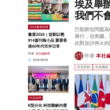
埃及舉
我們不
2026書展巡禮
巴勒斯坦問題高
書展2026｜從劉以鬯
舉行，但美國、
814篇刊報小品 重看香
此對加沙停火的
港60年代市井日常
作者:
本社編輯部
作者:
本社
2026-08-06
灼見原創
灼見獨家
灼見經濟
K型分化 科技難解內需