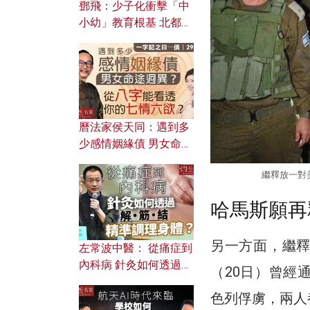
鄧飛：少子化衝擊「中
小幼」教育根基 北都如
何成為解決問題關鍵？
曆法家侯天同：遇到多
少感情姻緣債 男女命途
迥異？ 從八字能看透你
繼釋放一對
的七情六欲？
哈馬斯願再
另一方面，繼
左常波中醫： 從痛症到
內科病 針灸如何透過解
（20日）曾經
筋結 精準調理身體？
色列俘虜，兩人