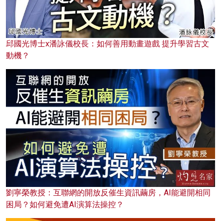
邱國光博士x潘詠儀校長：如何善用動畫遊戲 提升學習古文
動機？
劉寧榮教授：互聯網的開放反催生資訊繭房，AI能避開相同
困局？如何避免遭AI演算法操控？