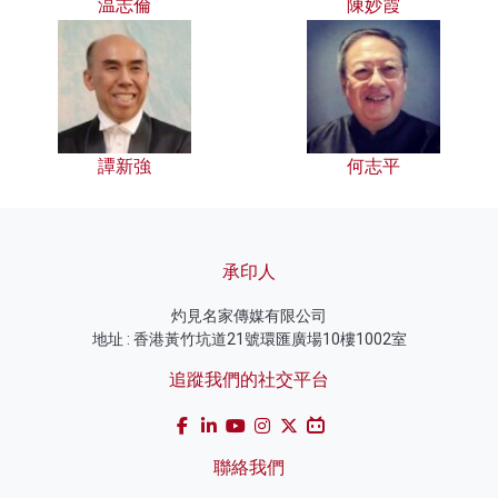
温志倫
陳妙霞
譚新強
何志平
承印人
灼見名家傳媒有限公司
地址 : 香港黃竹坑道21號環匯廣場10樓1002室
追蹤我們的社交平台
聯絡我們