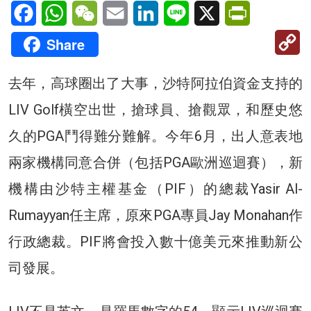
Facebook
WhatsApp
WeChat
Email
LinkedIn
Line
X
PrintFriendl
C
Share
Li
去年，高球圈出了大事，沙特阿拉伯資金支持的
LIV Golf橫空出世，搶球員、搶觀眾，和歷史悠
久的PGA鬥得難分難解。今年6月，出人意表地
兩家機構同意合併（包括PGA歐洲巡迴賽），新
機構由沙特主權基金（PIF）的總裁Yasir Al-
Rumayyan任主席，原來PGA專員Jay Monahan作
行政總裁。PIF將會投入數十億美元來推動新公
司發展。