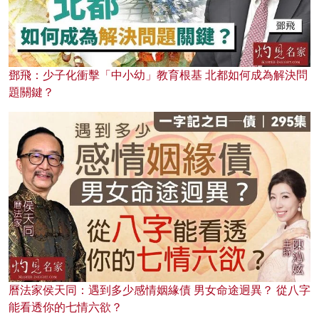
鄧飛：少子化衝擊「中小幼」教育根基 北都如何成為解決問
題關鍵？
曆法家侯天同：遇到多少感情姻緣債 男女命途迥異？ 從八字
能看透你的七情六欲？