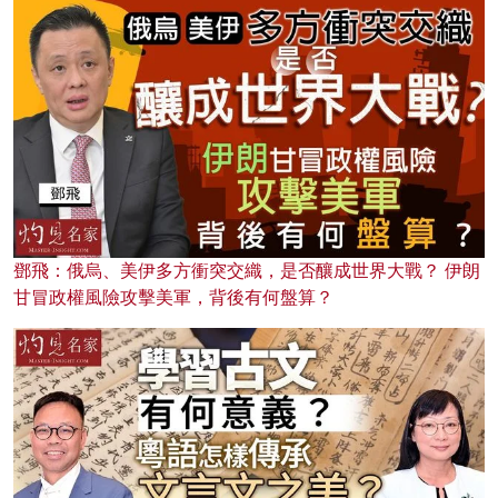
鄧飛：俄烏、美伊多方衝突交織，是否釀成世界大戰？ 伊朗
甘冒政權風險攻擊美軍，背後有何盤算？