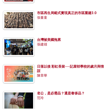
市區再生局範式實現真正的市區重建3.0
張量童
台灣被美國拖累
張建雄
日落以後 彩虹長留──記屋邨學校的歲月與情
誼
陳章華
老公，是必需品？還是奢侈品？
范玲