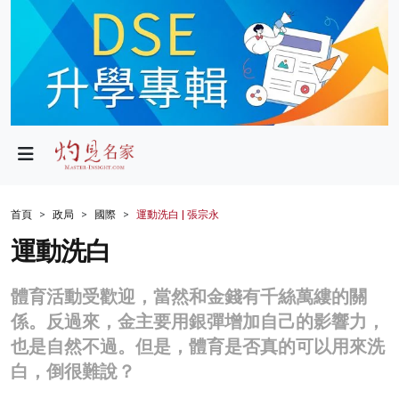
政局
教育
文化
財經
首頁
政局
國際
運動洗白 | 張宗永
生活
運動洗白
健康
體育活動受歡迎，當然和金錢有千絲萬縷的關
商業
係。反過來，金主要用銀彈增加自己的影響力，
也是自然不過。但是，體育是否真的可以用來洗
科技
白，倒很難說？
影片