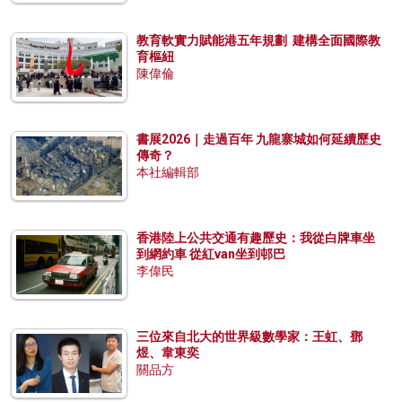
教育軟實力賦能港五年規劃 建構全面國際教
育樞紐
陳偉倫
書展2026｜走過百年 九龍寨城如何延續歷史
傳奇？
本社編輯部
香港陸上公共交通有趣歷史：我從白牌車坐
到網約車 從紅van坐到邨巴
李偉民
三位來自北大的世界級數學家：王虹、鄧
煜、韋東奕
關品方