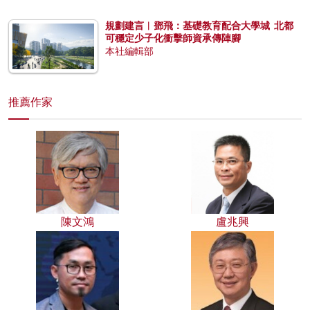
規劃建言︱鄧飛：基礎教育配合大學城 北都
可穩定少子化衝擊師資承傳陣腳
本社編輯部
推薦作家
陳文鴻
盧兆興