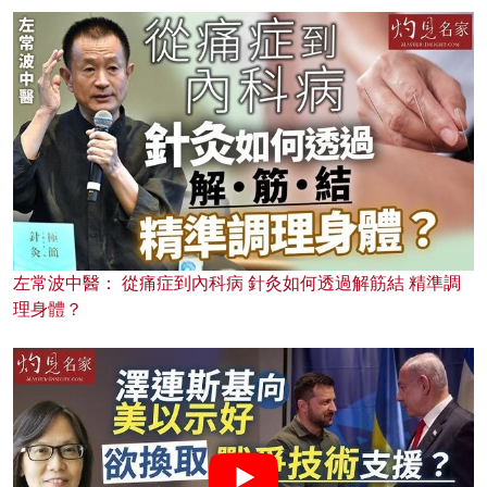
左常波中醫： 從痛症到內科病 針灸如何透過解筋結 精準調
理身體？