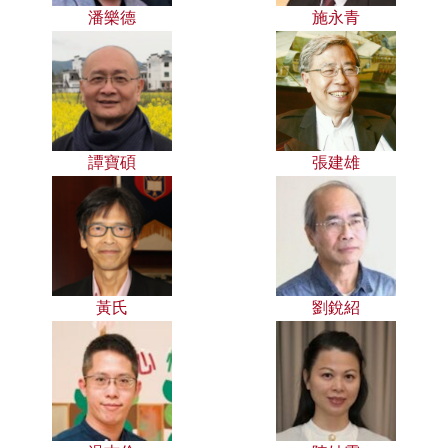
潘樂德
施永青
譚寶碩
張建雄
黃氏
劉銳紹