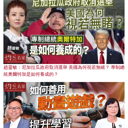
趙靈敏：尼加拉瓜政府取消選舉 美國為何視若無睹？ 專制總
統奧爾特加是如何養成的？