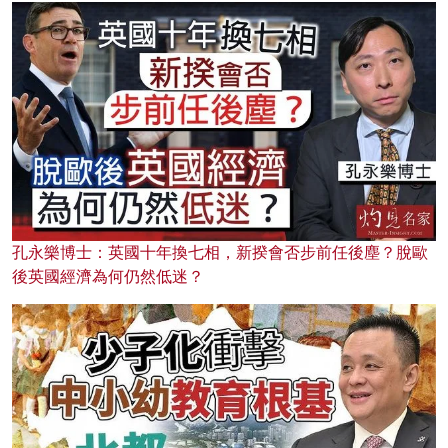
孔永樂博士：英國十年換七相，新揆會否步前任後塵？脫歐
後英國經濟為何仍然低迷？