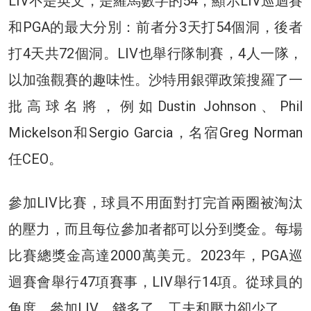
LIV不是英文，是羅馬數字的54，顯示LIV巡迴賽
和PGA的最大分別：前者分3天打54個洞，後者
打4天共72個洞。LIV也舉行隊制賽，4人一隊，
以加強觀賽的趣味性。沙特用銀彈政策搜羅了一
批高球名將，例如Dustin Johnson、Phil
Mickelson和Sergio Garcia，名宿Greg Norman
任CEO。
參加LIV比賽，球員不用面對打完首兩圈被淘汰
的壓力，而且每位參加者都可以分到獎金。每場
比賽總獎金高達2000萬美元。2023年，PGA巡
迴賽會舉行47項賽事，LIV舉行14項。從球員的
角度，參加LIV，錢多了，工夫和壓力卻少了。