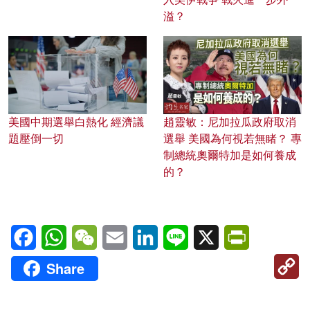
溢？
美國中期選舉白熱化 經濟議
趙靈敏：尼加拉瓜政府取消
題壓倒一切
選舉 美國為何視若無睹？ 專
制總統奧爾特加是如何養成
的？
Facebook
WhatsApp
WeChat
Email
LinkedIn
Line
X
PrintFriendl
C
Share
Li