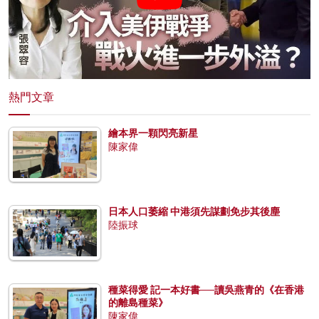
熱門文章
繪本界一顆閃亮新星
陳家偉
日本人口萎縮 中港須先謀劃免步其後塵
陸振球
種菜得愛 記一本好書──讀吳燕青的《在香港
的離島種菜》
陳家偉