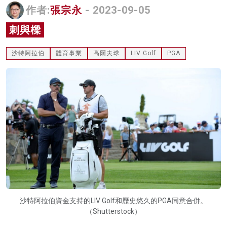
作者:
張宗永
- 2023-09-05
名家榜
刺與樑
灼見活動
沙特阿拉伯
體育事業
高爾夫球
LIV Golf
PGA
關於我們
沙特阿拉伯資金支持的LIV Golf和歷史悠久的PGA同意合併。
（Shutterstock）