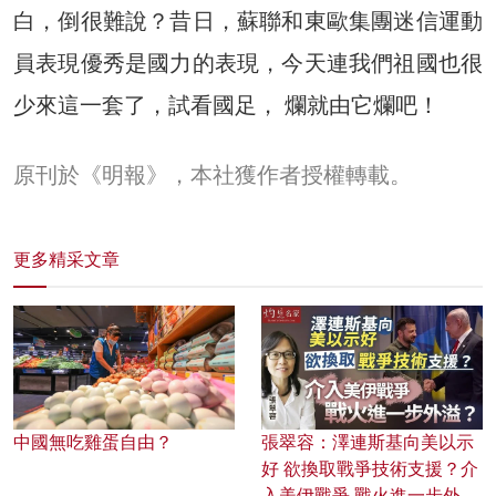
白，倒很難說？昔日，蘇聯和東歐集團迷信運動
員表現優秀是國力的表現，今天連我們祖國也很
少來這一套了，試看國足， 爛就由它爛吧！
原刊於《明報》，本社獲作者授權轉載。
更多精采文章
中國無吃雞蛋自由？
張翠容：澤連斯基向美以示
好 欲換取戰爭技術支援？介
入美伊戰爭 戰火進一步外