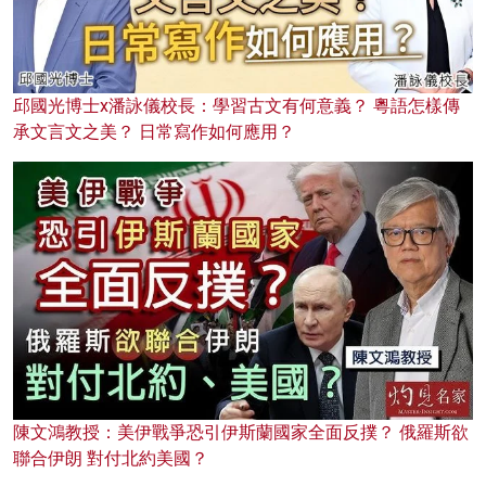
邱國光博士x潘詠儀校長：學習古文有何意義？ 粵語怎樣傳
承文言文之美？ 日常寫作如何應用？
陳文鴻教授：美伊戰爭恐引伊斯蘭國家全面反撲？ 俄羅斯欲
聯合伊朗 對付北約美國？