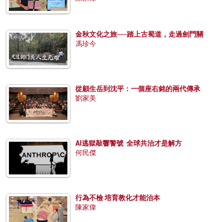
金秋文化之旅──踏上古蜀道，走過劍門關
馮珍今
從顧生岳到沈平：一個座右銘的兩代傳承
劉家美
AI逃獄敲響警號 全球共治才是解方
何民傑
行為不檢 培育教化才能治本
陳家偉