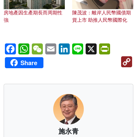
房地產因生產期長而周期性
陳茂波：離岸人民幣國債期
強
貨上市 助推人民幣國際化
Facebook
WhatsApp
WeChat
Email
LinkedIn
Line
X
PrintFriendl
C
Share
Li
施永青