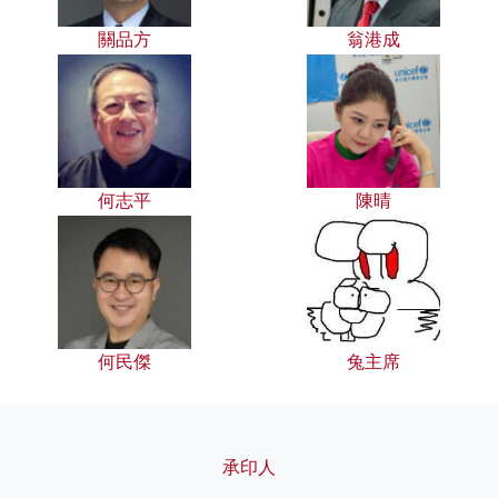
關品方
翁港成
何志平
陳晴
何民傑
兔主席
承印人