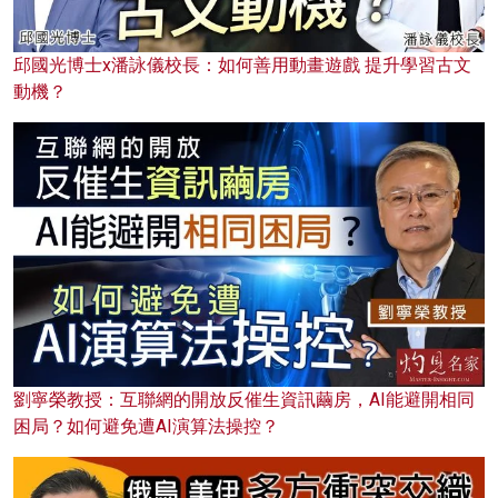
邱國光博士x潘詠儀校長：如何善用動畫遊戲 提升學習古文
動機？
劉寧榮教授：互聯網的開放反催生資訊繭房，AI能避開相同
困局？如何避免遭AI演算法操控？