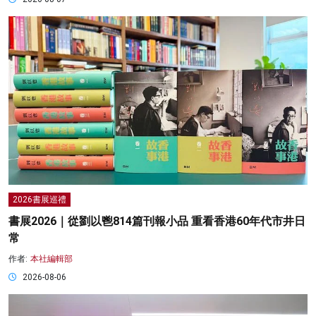
2026書展巡禮
書展2026｜從劉以鬯814篇刊報小品 重看香港60年代市井日
常
作者:
本社編輯部
2026-08-06