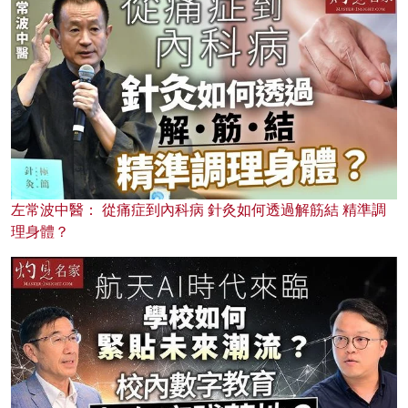
左常波中醫： 從痛症到內科病 針灸如何透過解筋結 精準調
理身體？