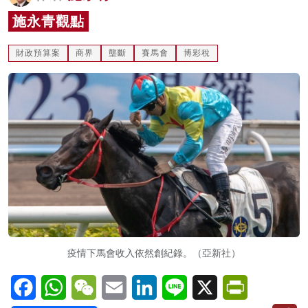
名家榜
施永青觀點
灼見活動
財政預算案
商界
壟斷
賽馬會
博彩稅
關於我們
疫情下馬會收入依然創紀錄。（亞新社）
Facebook
WhatsApp
WeChat
Email
LinkedIn
Line
X
PrintFriendl