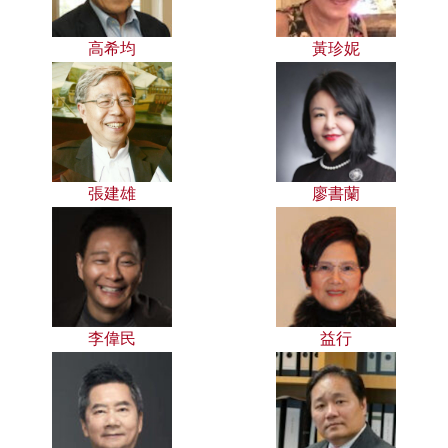
高希均
黃珍妮
張建雄
廖書蘭
李偉民
益行