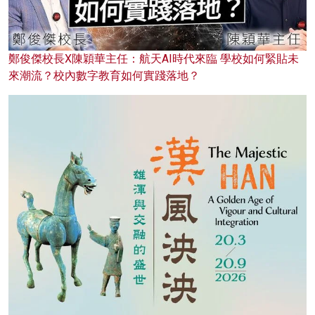
鄭俊傑校長X陳穎華主任：航天AI時代來臨 學校如何緊貼未
來潮流？校內數字教育如何實踐落地？