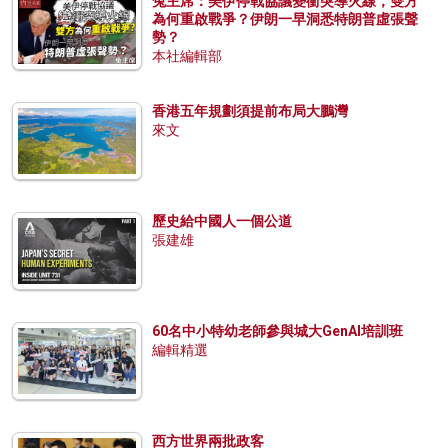
兔主席：美伊停戰協議變衝突導火線，雙方
為何重啟戰爭？伊朗一早洞悉特朗普虛張聲
勢？
本社編輯部
香港五年規劃須提前布局大鵬灣
來文
歷史給中國人一個公道
張建雄
60名中小特幼老師參與城大GenAI培訓班
編輯精選
西方世界兩批政客