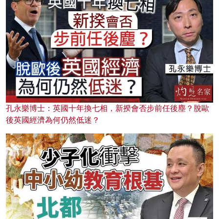
孔永樂博士：英國十年換七相，新揆會否步前任後塵？脫歐
後英國經濟為何仍然低迷？