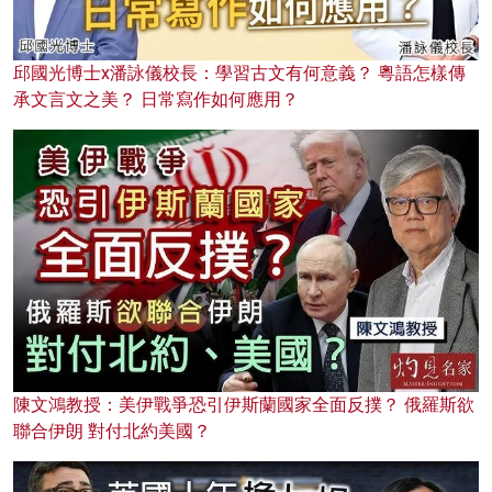
邱國光博士x潘詠儀校長：學習古文有何意義？ 粵語怎樣傳
承文言文之美？ 日常寫作如何應用？
陳文鴻教授：美伊戰爭恐引伊斯蘭國家全面反撲？ 俄羅斯欲
聯合伊朗 對付北約美國？