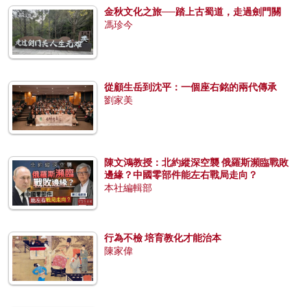
金秋文化之旅──踏上古蜀道，走過劍門關
馮珍今
從顧生岳到沈平：一個座右銘的兩代傳承
劉家美
陳文鴻教授：北約縱深空襲 俄羅斯瀕臨戰敗
邊緣？中國零部件能左右戰局走向？
本社編輯部
行為不檢 培育教化才能治本
陳家偉