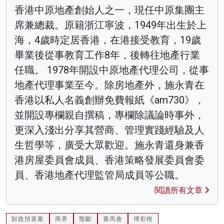
香港中原地產創始人之一，現任中原集團主
席兼總裁。原籍浙江寧波，1949年出生於上
海，4歲時定居香港，在港接受教育，19歲
畢業後從事教育工作8年，後轉往地產行業
任職。 1978年開設中原地產代理公司，從事
地產代理事業至今。除房地產外，施永青在
香港以私人名義創辦免費報紙《am730》，
並開設專欄親自撰稿，專欄除議論時事外，
更深入淺出分享其營商、管理實踐經驗及人
生哲學等，廣受大眾歡迎。施永青還身兼香
港房屋委員會成員、香港策略發展委員會委
員、香港地產代理監管局成員等公職。
閱讀所有文章
財政預算案
商界
壟斷
賽馬會
博彩稅