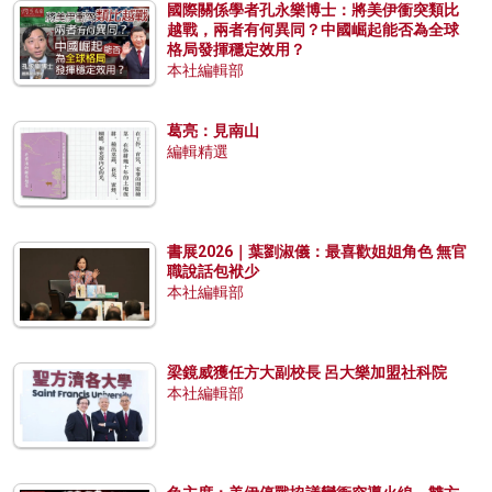
國際關係學者孔永樂博士：將美伊衝突類比
越戰，兩者有何異同？中國崛起能否為全球
格局發揮穩定效用？
本社編輯部
葛亮：見南山
編輯精選
書展2026｜葉劉淑儀：最喜歡姐姐角色 無官
職說話包袱少
本社編輯部
梁鏡威獲任方大副校長 呂大樂加盟社科院
本社編輯部