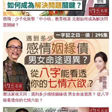
鄧飛：少子化衝擊「中小幼」教育根基 北都如何成為解決問
題關鍵？
曆法家侯天同：遇到多少感情姻緣債 男女命途迥異？ 從八字
能看透你的七情六欲？