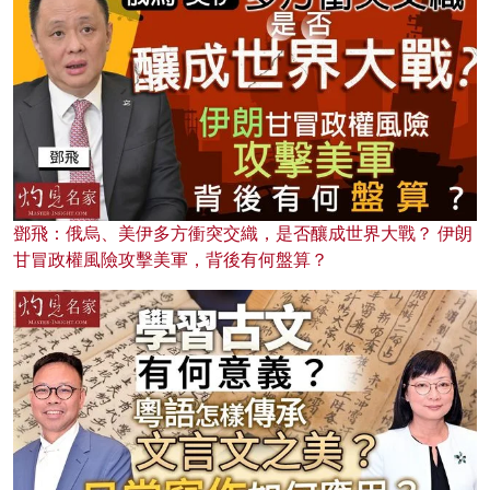
鄧飛：俄烏、美伊多方衝突交織，是否釀成世界大戰？ 伊朗
甘冒政權風險攻擊美軍，背後有何盤算？