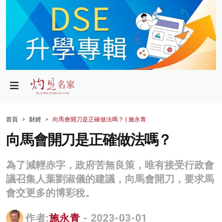
政局
教育
文化
財經
首頁
財經
向馬會開刀是正確做法嗎？ | 施永青
生活
向馬會開刀是正確做法嗎？
健康
為了減輕赤字，政府苦無良策，唯有接受行政會
商業
議召集人葉劉淑儀的建議，向馬會開刀，要求馬
會交更多的博彩稅。
科技
影片
作者:
施永青
- 2023-03-01