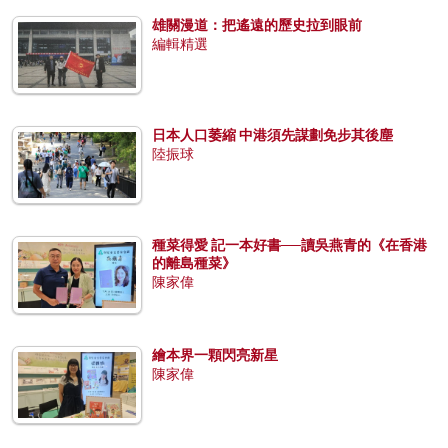
雄關漫道：把遙遠的歷史拉到眼前
編輯精選
日本人口萎縮 中港須先謀劃免步其後塵
陸振球
種菜得愛 記一本好書──讀吳燕青的《在香港
的離島種菜》
陳家偉
繪本界一顆閃亮新星
陳家偉