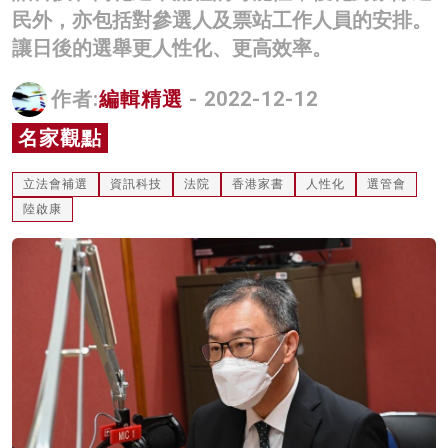
民外，亦包括對參選人及票站工作人員的安排。
名家榜
讓日後的選舉更人性化、更高效率。
灼見活動
作者:
編輯精選
- 2022-12-12
關於我們
名家觀點
立法會補選
資訊科技
法院
香港家書
人性化
選管會
陸啟康