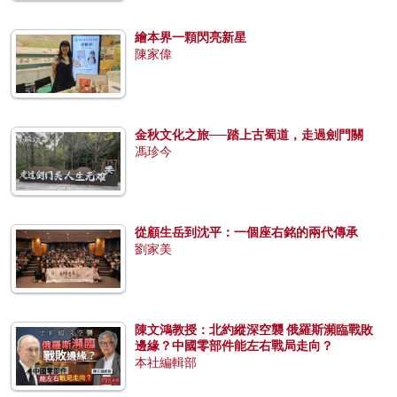
繪本界一顆閃亮新星
陳家偉
金秋文化之旅──踏上古蜀道，走過劍門關
馮珍今
從顧生岳到沈平：一個座右銘的兩代傳承
劉家美
陳文鴻教授：北約縱深空襲 俄羅斯瀕臨戰敗
邊緣？中國零部件能左右戰局走向？
本社編輯部