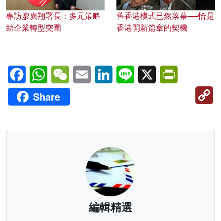
專訪廖廣翔署長：多元策略
舊香港模式已然落幕──恰是
助企業轉型突圍
香港開新篇章的契機
Facebook
WhatsApp
WeChat
Email
LinkedIn
Line
X
PrintFriendl
C
Share
Li
編輯精選