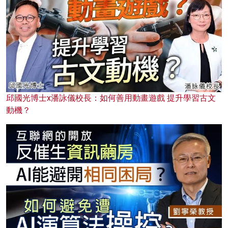
邱國光博士x潘詠儀校長：如何善用動畫遊戲 提升學習古文
動機？