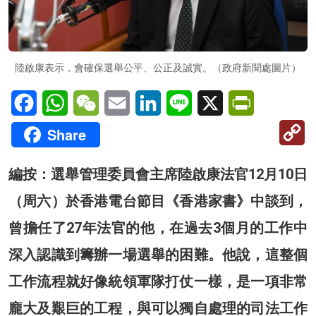
陸啟康表示，會確保選舉公平、公正及誠實。（政府新聞處圖片）
Facebook
WhatsApp
WeChat
Email
LinkedIn
Line
X
PrintFriendl
C
Share
Li
編按：選舉管理委員會主席陸啟
康法官12月10日
（周六）
於香港電台節目《香港家書》中談到，
曾擔任了27年法官的他，在過去3個月的工作中
深入認識到籌辦一場選舉的困難。他說，這整個
工作流程就好像統領軍隊打仗一樣，是一項非常
龐大及艱巨的工程，與可以獨自處理的司法工作