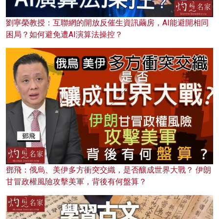
劉寧榮教授：互聯網的開放反催生資訊繭房，AI能避開相同
困局？如何避免遭AI演算法操控？
鄧飛：俄烏、美伊多方衝突交織，是否釀成世界大戰？ 伊朗
甘冒政權風險攻擊美軍，背後有何盤算？