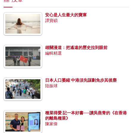
安心是人生最大的寶庫
譚寶碩
雄關漫道：把遙遠的歷史拉到眼前
編輯精選
日本人口萎縮 中港須先謀劃免步其後塵
陸振球
種菜得愛 記一本好書──讀吳燕青的《在香港
的離島種菜》
陳家偉