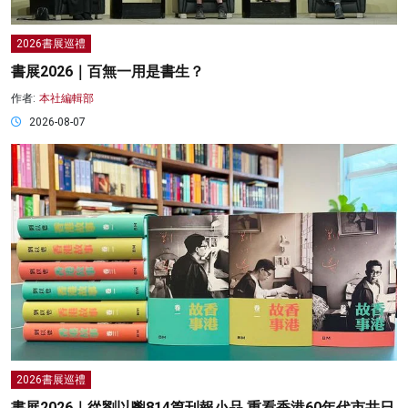
2026書展巡禮
書展2026｜百無一用是書生？
作者:
本社編輯部
2026-08-07
2026書展巡禮
書展2026｜從劉以鬯814篇刊報小品 重看香港60年代市井日