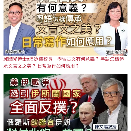
邱國光博士x潘詠儀校長：學習古文有何意義？ 粵語怎樣傳
承文言文之美？ 日常寫作如何應用？