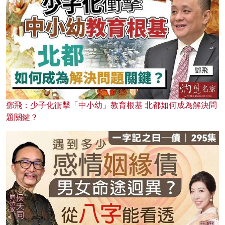
鄧飛：少子化衝擊「中小幼」教育根基 北都如何成為解決問
題關鍵？