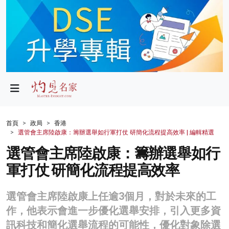
政局
教育
文化
財經
首頁
政局
香港
選管會主席陸啟康：籌辦選舉如行軍打仗 研簡化流程提高效率 | 編輯精選
生活
選管會主席陸啟康：籌辦選舉如行
健康
軍打仗 研簡化流程提高效率
商業
選管會主席陸啟康上任逾3個月，對於未來的工
科技
作，他表示會進一步優化選舉安排，引入更多資
影片
訊科技和簡化選舉流程的可能性，優化對象除選