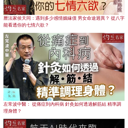
曆法家侯天同：遇到多少感情姻緣債 男女命途迥異？ 從八字
能看透你的七情六欲？
左常波中醫： 從痛症到內科病 針灸如何透過解筋結 精準調
理身體？