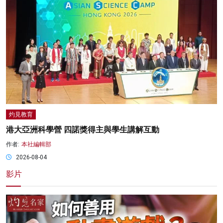
灼見教育
港大亞洲科學營 四諾獎得主與學生講解互動
作者:
本社編輯部
2026-08-04
影片