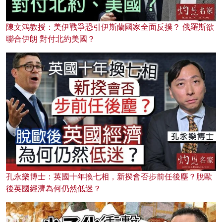
陳文鴻教授：美伊戰爭恐引伊斯蘭國家全面反撲？ 俄羅斯欲
聯合伊朗 對付北約美國？
孔永樂博士：英國十年換七相，新揆會否步前任後塵？脫歐
後英國經濟為何仍然低迷？