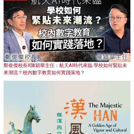
鄭俊傑校長X陳穎華主任：航天AI時代來臨 學校如何緊貼未
來潮流？校內數字教育如何實踐落地？