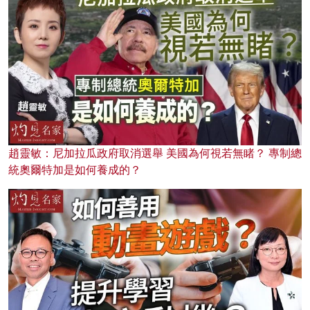
趙靈敏：尼加拉瓜政府取消選舉 美國為何視若無睹？ 專制總
統奧爾特加是如何養成的？