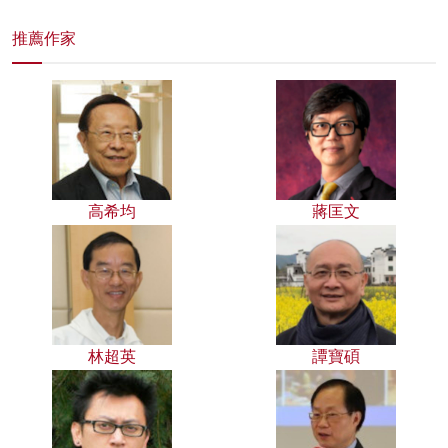
推薦作家
高希均
蔣匡文
林超英
譚寶碩