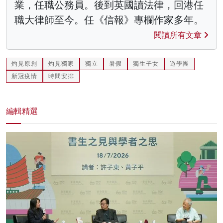
業，任職公務員。後到英國讀法律，回港任
職大律師至今。任《信報》專欄作家多年。
閱讀所有文章
灼見原創
灼見獨家
獨立
暑假
獨生子女
遊學團
新冠疫情
時間安排
編輯精選