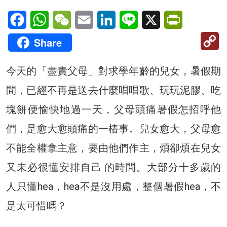
Facebook
WhatsApp
WeChat
Email
LinkedIn
Line
X
PrintFriendl
C
Share
Li
今天的「盡責父母」對求學年齡的兒女，暑假期
間，已經不再是送去什麼唱唱歌、玩玩泥膠、吃
塊餅便愉快地過一天，父母頭痛暑假怎招呼他
們，是愈大愈頭痛的一樁事。兒女愈大，父母愈
不能全權拿主意，要由他們作主，煩卻煩在兒女
又未必很懂安排自己 的時間。大部分十多歲的
人只懂hea，hea不是沒用處，整個暑假hea，不
是太可惜嗎？