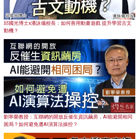
邱國光博士x潘詠儀校長：如何善用動畫遊戲 提升學習古文
動機？
劉寧榮教授：互聯網的開放反催生資訊繭房，AI能避開相同
困局？如何避免遭AI演算法操控？