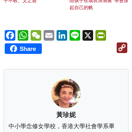
子不教、父之過
陪孩子在成長浪潮裏 學會撐
起自己的帆
Facebook
WhatsApp
WeChat
Email
LinkedIn
Line
X
PrintFriendl
C
Share
Li
黃珍妮
中小學念修女學校，香港大學社會學系畢