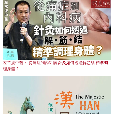
左常波中醫： 從痛症到內科病 針灸如何透過解筋結 精準調
理身體？