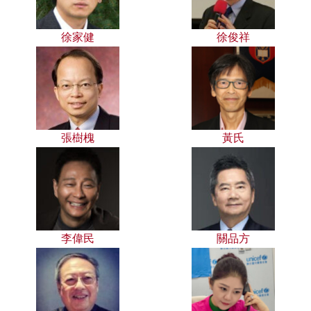
徐家健
徐俊祥
張樹槐
黃氏
李偉民
關品方