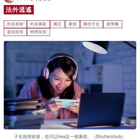
名家榜
法外逍遙
灼見活動
灼見原創
灼見獨家
獨立
暑假
獨生子女
遊學團
新冠疫情
時間安排
關於我們
子女疫情前後，也可以hea足一個暑假。（Shutterstock）