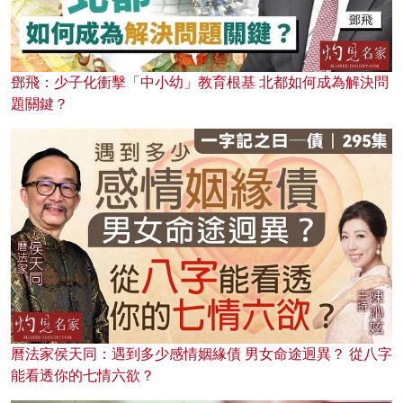
鄧飛：少子化衝擊「中小幼」教育根基 北都如何成為解決問
題關鍵？
曆法家侯天同：遇到多少感情姻緣債 男女命途迥異？ 從八字
能看透你的七情六欲？