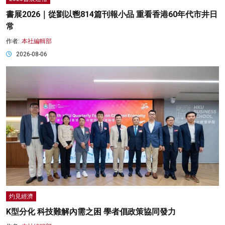
書展2026｜從劉以鬯814篇刊報小品 重看香港60年代市井日
常
作者:
本社編輯部
2026-08-06
灼見經濟
K型分化 科技難解內需之困 學者倡政策協同發力