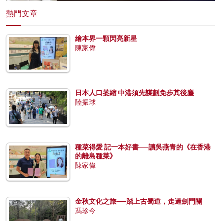
熱門文章
繪本界一顆閃亮新星
陳家偉
日本人口萎縮 中港須先謀劃免步其後塵
陸振球
種菜得愛 記一本好書──讀吳燕青的《在香港
的離島種菜》
陳家偉
金秋文化之旅──踏上古蜀道，走過劍門關
馮珍今