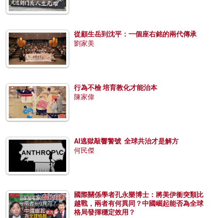
從顧生岳到沈平：一個座右銘的兩代傳承
劉家美
行為不檢 培育教化才能治本
陳家偉
AI逃獄敲響警號 全球共治才是解方
何民傑
國際關係學者孔永樂博士：將美伊衝突類比
越戰，兩者有何異同？中國崛起能否為全球
格局發揮穩定效用？