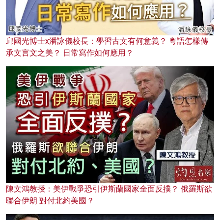
邱國光博士x潘詠儀校長：學習古文有何意義？ 粵語怎樣傳
承文言文之美？ 日常寫作如何應用？
陳文鴻教授：美伊戰爭恐引伊斯蘭國家全面反撲？ 俄羅斯欲
聯合伊朗 對付北約美國？