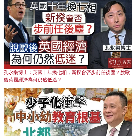
孔永樂博士：英國十年換七相，新揆會否步前任後塵？脫歐
後英國經濟為何仍然低迷？