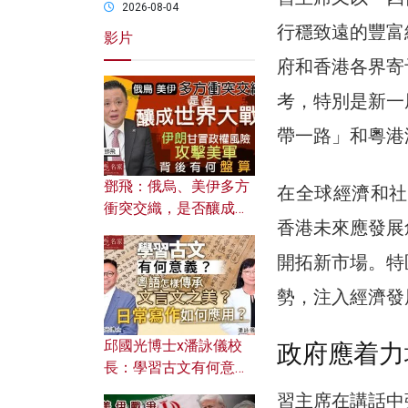
2026-08-04
行穩致遠的豐富
影片
府和香港各界寄
考，特別是新一
帶一路」和粵港
鄧飛：俄烏、美伊多方
在全球經濟和社
衝突交織，是否釀成世
香港未來應發展
界大戰？ 伊朗甘冒政權
風險攻擊美軍，背後有
開拓新市場。特
何盤算？
勢，注入經濟發
邱國光博士x潘詠儀校
政府應着力
長：學習古文有何意
義？ 粵語怎樣傳承文言
習主席在講話中