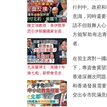
文之美？ 日常寫作如何
行列中。政府和
應用？
意識，同時還要
語不但鼓舞人心
陳文鴻教授：美伊戰爭
恐引伊斯蘭國家全面反
方能幫助有志
撲？ 俄羅斯欲聯合伊朗
對付北約美國？
者。
在習主席對一國
下，專資會冀望
孔永樂博士：英國十年
換七相，新揆會否步前
香港深層次問題
任後塵？脫歐後英國經
濟為何仍然低迷？
和香港發展需要
交出令市民滿意