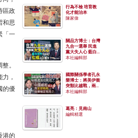
行為不檢 培育教
特區政
化才能治本
陳家偉
習和思
緊「一
關品方博士：台灣
九合一選舉 民進
黨大失人心 藍白
合作有望拿下七成
本社編輯部
以上縣市？
調整。
國際關係學者孔永
能力，
樂博士：將美伊衝
突類比越戰，兩者
國的優
有何異同？中國崛
本社編輯部
起能否為全球格局
發揮穩定效用？
葛亮：見南山
編輯精選
香港的