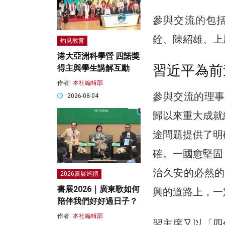
參與交流的包
銓、陳紹雄、上
灼見教育
港大亞洲科學營 四諾獎
習近平為前
得主與學生講解互動
作者:
本社編輯部
參與交流的理事
2026-08-04
歸以來重大成就
途問題提供了明
確。一國愈堅固
治久安的必然的
2026書展巡禮
書展2026｜廣東歌如何
興的道路上，一
陪伴我們好好過日子？
作者:
本社編輯部
習主席又以「四