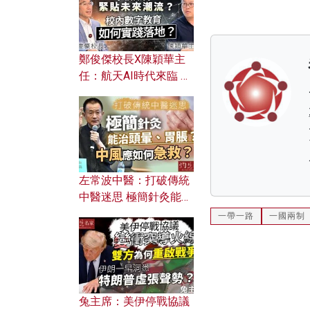
鄭俊傑校長X陳穎華主
任：航天AI時代來臨 學
校如何緊貼未來潮流？
校內數字教育如何實踐
落地？
左常波中醫：打破傳統
中醫迷思 極簡針灸能治
頭暈、胃脹？中風應如
一帶一路
一國兩制
何急救？
兔主席：美伊停戰協議