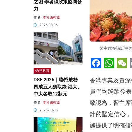
之困 學者倡政策協同發
力
作者:
本社編輯部
2026-08-06
習主席在講話中
Facebook
WhatsA
W
灼見教育
香港專業及資深
DSE 2026｜聯招放榜
四成五人獲取錄 港大、
員們均踴躍發表
中大各取12狀元
致認為，習主席
作者:
本社編輯部
2026-08-05
針的堅定信心，
施提供了明確指