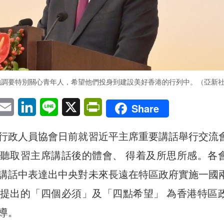
強調要特別關心青年人，希望他們投身到建設美好香港的行列中。（亞新
pp
eChat
Email
LinkedIn
Line
X
PrintFriendly
Share
行政人員協會日前就習近平主席重要講話舉行交流
聽取習主席講話後的體會、 得着及所思所感。各
講話中表達出中央對未來長遠在特區政府實施一國
提出的「四個必須」及「四點希望」 為香港特區
導。