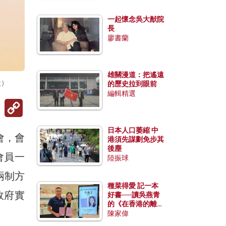
一起懷念吳大猷院
長
廖書蘭
雄關漫道：把遙遠
社）
的歷史拉到眼前
編輯精選
Copy
Link
日本人口萎縮 中
會，會
港須先謀劃免步其
後塵
會員一
陸振球
兩制方
種菜得愛 記一本
政府實
好書──讀吳燕青
的《在香港的離島
種菜》
陳家偉