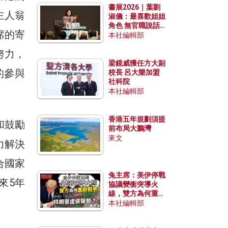
書展2026｜葉劉
主人翁
淑儀：最喜歡姐姐
角色 無官職說話
席的寄
包袱少
本社編輯部
努力，
梁鏡威獲任方大副
的參與
校長 呂大樂加盟
社科院
本社編輯部
香港五年規劃須提
和鼓勵
前布局大鵬灣
來文
力解決
合國家
兔主席：美伊停戰
來5年
協議變衝突導火
線，雙方為何重啟
戰爭？伊朗一早洞
本社編輯部
悉特朗普虛張聲
勢？