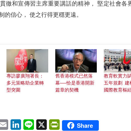
貫徹和宣傳習主席重要講話的精神， 堅定社會各
制的信心， 使之行得更穩更遠。
專訪廖廣翔署長：
舊香港模式已然落
教育軟實力
多元策略助企業轉
幕──恰是香港開新
五年規劃 建
型突圍
篇章的契機
國際教育樞
pp
eChat
Email
LinkedIn
Line
X
PrintFriendly
Share