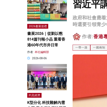
習近平
政府和社會應着
時還要引領青少
2026書展巡禮
書展2026｜從劉以鬯
作者:
香港
814篇刊報小品 重看香
港60年代市井日常
一帶一路
一國兩制
作者:
本社編輯部
2026-08-06
灼見經濟
K型分化 科技難解內需