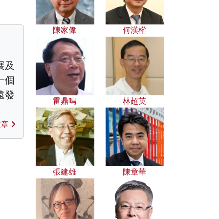
陳家偉
何漢權
展及
一個
遠發
雷鼎鳴
林超英
文章
張建雄
陳章華