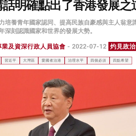
講話明確點出了香港發展之
力培養青年國家認同、提高民族自豪感與主人翁意
年深刻認識國家和世界的發展大勢。
專業及資深行政人員協會
- 2022-07-12
灼見政治
習近平
大灣區
愛國者治港
治理水平
四個必須
四點希望