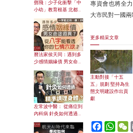
鄧飛：少子化衝擊「中
專資會也將全力
小幼」教育根基 北都如
大市民對一國兩
何成為解決問題關鍵？
更多精采文章
曆法家侯天同：遇到多
少感情姻緣債 男女命途
迥異？ 從八字能看透你
的七情六欲？
主動對接「十五
五」規劃 堅持為生
態文明建設作出貢
獻
左常波中醫： 從痛症到
內科病 針灸如何透過解
筋結 精準調理身體？
Facebook
WhatsA
W