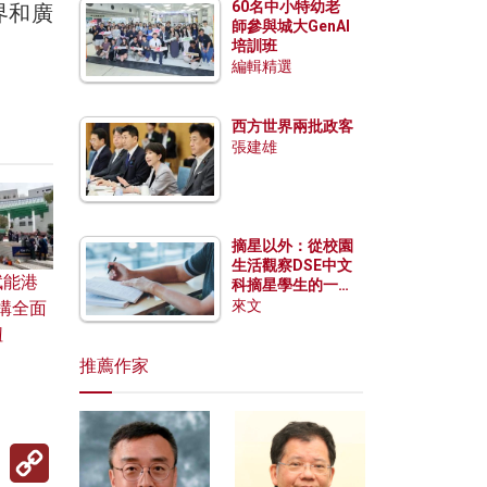
60名中小特幼老
界和廣
師參與城大GenAI
培訓班
編輯精選
西方世界兩批政客
張建雄
摘星以外：從校園
生活觀察DSE中文
賦能港
科摘星學生的一點
特質
來文
構全面
紐
推薦作家
Copy
Link