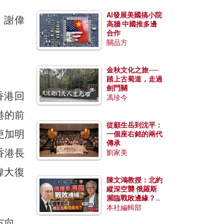
AI發展美國搞小院
 謝偉
高牆 中國推多邊
合作
關品方
金秋文化之旅──
踏上古蜀道，走過
劍門關
香港回
馮珍今
港的前
從顧生岳到沈平：
更加明
一個座右銘的兩代
傳承
香港長
劉家美
偉大復
陳文鴻教授：北約
縱深空襲 俄羅斯
瀕臨戰敗邊緣？中
國零部件能左右戰
本社編輯部
局走向？
方向，