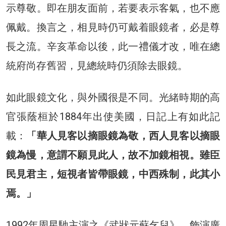
示尊敬。即在朋友面前，若要表示客氣，也不應
佩戴。換言之，相見時仍可戴着眼鏡者，必是尊
長之流。辛亥革命以後，此一禮儀才改，唯在總
統府尚存舊習，見總統時仍須除去眼鏡。
如此眼鏡文化，與外國很是不同。光緒時期的高
官張蔭桓於1884年出使美國，日記上有如此記
載：
「華人見客以摘眼鏡為敬，西人見客以摘眼
鏡為慢，意謂不願見此人，故不加鏡相視。雖臣
民見君主，短視者皆帶眼鏡，中西殊制，此其小
焉。」
1992年周星馳主演之《武狀元蘇乞兒》，飾演廣