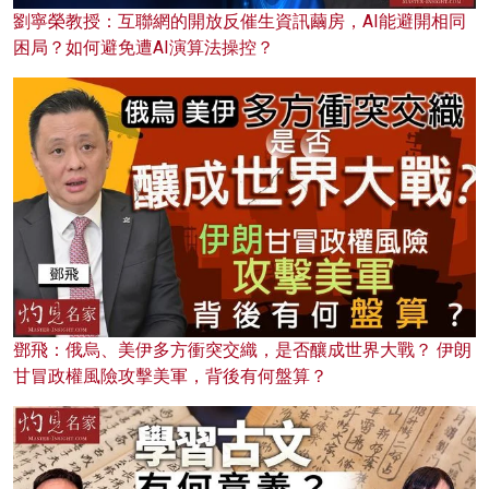
劉寧榮教授：互聯網的開放反催生資訊繭房，AI能避開相同
困局？如何避免遭AI演算法操控？
鄧飛：俄烏、美伊多方衝突交織，是否釀成世界大戰？ 伊朗
甘冒政權風險攻擊美軍，背後有何盤算？