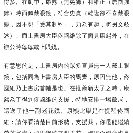
得多。在劇中，康熙（焦晃飾）和雍正（唐國強
飾）時而佩戴眼鏡，符合史實（乾隆卻不喜戴眼
鏡，因不想「受其制約」，頗為有趣，將另文敍
述）。而上書房大臣佟國維除了面見康熙外，在
辦公時每每戴上眼鏡。
有意思的是，上書房内的眾多官員無一人戴上眼
鏡，包括同為上書房大臣的馬齊，原因無他，佟
國維乃上書房首輔是也。在推薦新太子之時，康
熙為了得到佟國維的支援，特地安排一場飯局，
還送了他一副老花鏡。康熙此舉是在提醒佟國
維：請你看清楚目前形勢，支援我，你還能繼續