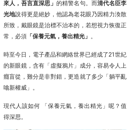
來人，吾言直深思」
的精警名句。而
清代名臣李
光地
說得更是絕妙，他認為老花眼乃因精力渙散
所致，戴眼鏡是治標不治本的，若想視力恢復正
常，必須
「保養元氣，養出精光」
。
時至今日，電子產品和網絡世界已經成了21世紀
的新眼鏡，含有「虛擬鴉片」成分，容易令人上
癮盲從，難分是非對錯，更造就了多少「躺平亂
噏新權威」。
現代人該如何 「保養元氣，養出精光」呢？值
得深思。