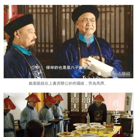
戴着眼鏡在上書房辦公的佟國維，旁為馬齊。