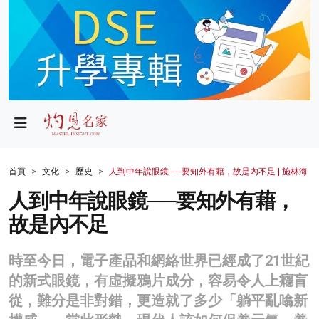
政局
教育
文化
財經
首頁
文化
歷史
人到中年說眼鏡──要知外有藉，故是內不足 | 施林海
生活
人到中年說眼鏡──要知外有藉，
故是內不足
健康
商業
時至今日，電子產品和網絡世界已經成了21世紀
的新式眼鏡，有虛擬鴉片成分，容易令人上癮盲
科技
從，難分是非對錯，更造就了多少「躺平亂噏新
影片