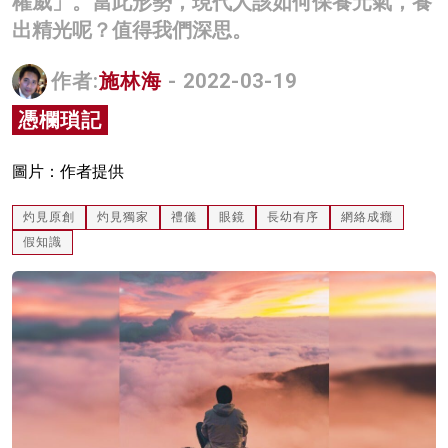
權威」。當此形勢，現代人該如何保養元氣，養
名家榜
出精光呢？值得我們深思。
灼見活動
作者:
施林海
- 2022-03-19
關於我們
憑欄瑣記
圖片：作者提供
灼見原創
灼見獨家
禮儀
眼鏡
長幼有序
網絡成癮
假知識