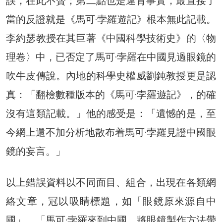
誤，在此不贅；第二點也是違背事實，最直接了
當的反證就是《馬可·孛羅遊記》根本無此記載。
李約瑟教授在其巨著《中國科學技術史》的〈物
理卷〉中，已否定了馬可·孛羅在中國見過眼鏡的
吹牛皮傳說。內地的科學史權威劉鈍教授更是認
真：「翻檢數種版本的《馬可·孛羅遊記》，的確
沒有這類記載。」他的感受是：「遺憾的是，至
今網上還不加分析地散布着馬可·孛羅見證中國眼
鏡的妄言。」
以上錯誤資料以不同面目、組合，出現在各類網
絡文章，冠以吸睛標題，如「眼鏡原來源自中
國」、「馬可·孛羅來到中國，將眼鏡製作方法帶