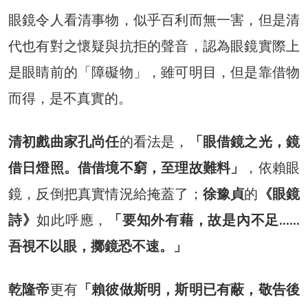
眼鏡令人看清事物，似乎百利而無一害，但是清
代也有對之懷疑與抗拒的聲音，認為眼鏡實際上
是眼睛前的「障礙物」，雖可明目，但是靠借物
而得，是不真實的。
清初戲曲家孔尚任
的看法是，
「眼借鏡之光，鏡
借日燈照。借借境不窮，至理故難料」
，依賴眼
鏡，反倒把真實情況給掩蓋了；
徐豫貞
的
《眼鏡
詩》
如此呼應，
「要知外有藉，故是內不足……
吾視不以眼，擲鏡恐不速。」
乾隆帝
更有
「賴彼做斯明，斯明已有蔽，敬告後