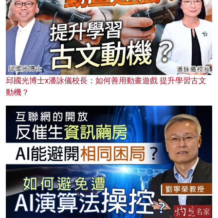
邱國光博士x潘詠儀校長：如何善用動畫遊戲 提升學習古文
動機？