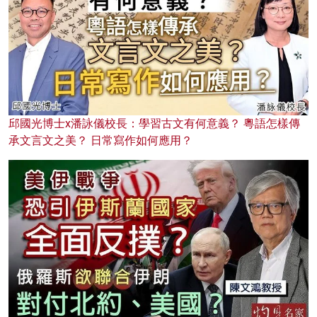
邱國光博士x潘詠儀校長：學習古文有何意義？ 粵語怎樣傳
承文言文之美？ 日常寫作如何應用？