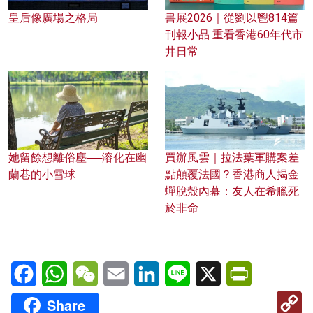
皇后像廣場之格局
書展2026｜從劉以鬯814篇
刊報小品 重看香港60年代市
井日常
她留餘想離俗塵──溶化在幽
買辦風雲｜拉法葉軍購案差
蘭巷的小雪球
點顛覆法國？香港商人揭金
蟬脫殼內幕：友人在希臘死
於非命
Facebook
WhatsApp
WeChat
Email
LinkedIn
Line
X
PrintFriendl
C
Share
Li