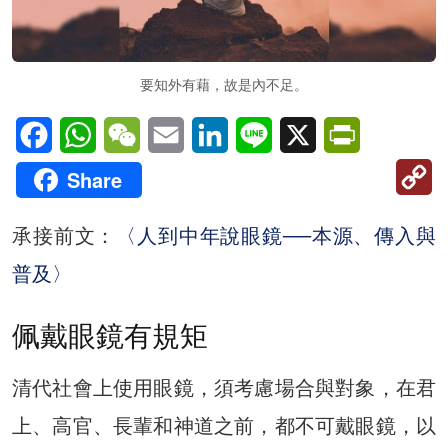
要知外有藉，故是內不足。
Facebook
WhatsApp
WeChat
Email
LinkedIn
Line
X
PrintFriendl
C
Share
Li
承接前文：
〈人到中年說眼鏡──本源、傳入與
普及〉
佩戴眼鏡有規矩
清代社會上使用眼鏡，須考慮場合與對象，在君
上、高官、長輩和神道之前，都不可戴眼鏡，以