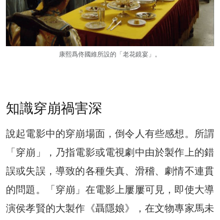
康熙爲佟國維所設的「老花鏡宴」。
知識穿崩禍害深
說起電影中的穿崩場面，倒令人有些感想。所謂
「穿崩」，乃指電影或電視劇中由於製作上的錯
誤或失誤，導致的各種失真、滑稽、劇情不連貫
的問題。「穿崩」在電影上屢屢可見，即使大導
演侯孝賢的大製作《聶隱娘》，在文物專家馬未