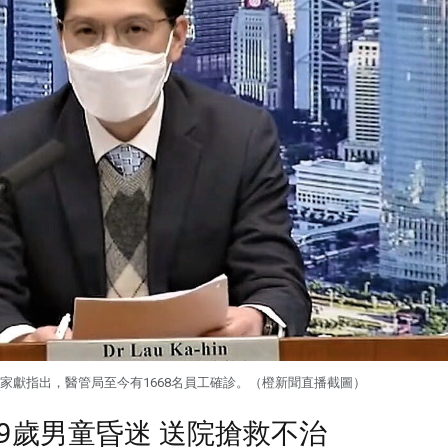
家獻指出，醫管局至今有1668名員工確診。（橙新聞直播截圖）
9歲男童昏迷 送院搶救不治