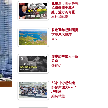
兔主席：美伊停戰
協議變衝突導火
線，雙方為何重啟
戰爭？伊朗一早洞
本社編輯部
悉特朗普虛張聲
勢？
香港五年規劃須提
前布局大鵬灣
來文
歷史給中國人一個
公道
張建雄
60名中小特幼老
師參與城大GenAI
培訓班
編輯精選