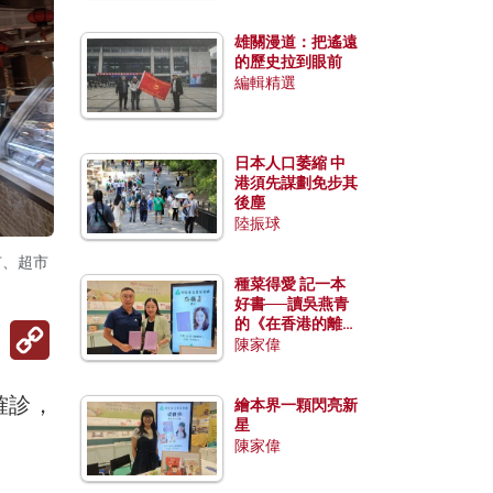
雄關漫道：把遙遠
的歷史拉到眼前
編輯精選
日本人口萎縮 中
港須先謀劃免步其
後塵
陸振球
市、超市
種菜得愛 記一本
好書──讀吳燕青
的《在香港的離島
Copy
種菜》
Link
陳家偉
確診，
繪本界一顆閃亮新
星
陳家偉