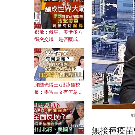
何避免遭AI演算法操
控？
鄧飛：俄烏、美伊多方
衝突交織，是否釀成世
界大戰？ 伊朗甘冒政權
風險攻擊美軍，背後有
何盤算？
邱國光博士x潘詠儀校
長：學習古文有何意
義？ 粵語怎樣傳承文言
文之美？ 日常寫作如何
應用？
劉
無接種疫苗