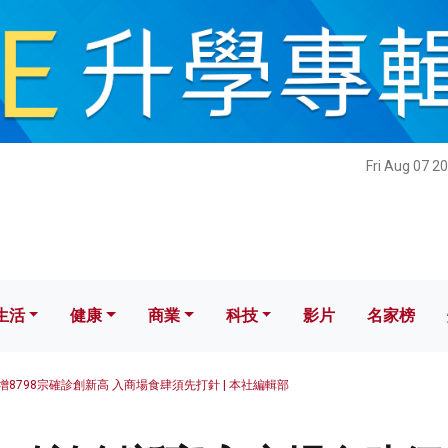
健康
商業
科技
影片
名家榜
Fri Aug 07 2
生活
健康
商業
科技
影片
名家榜
增8798宗確診創新高 入商場食肆須先打針 | 本社編輯部