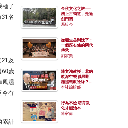
接種了
金秋文化之旅──
踏上古蜀道，走過
31名
劍門關
馮珍今
從顧生岳到沈平：
一個座右銘的兩代
傳承
劉家美
21及
60歲
陳文鴻教授：北約
縱深空襲 俄羅斯
類風濕
瀕臨戰敗邊緣？中
國零部件能左右戰
本社編輯部
至今有
局走向？
行為不檢 培育教
化才能治本
陳家偉
的累計