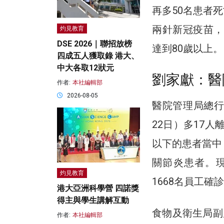
再多50名患者死
兩針新冠疫苗，
灼見教育
DSE 2026｜聯招放榜
達到80歲以上。
四成五人獲取錄 港大、
中大各取12狀元
劉家獻：醫
作者:
本社編輯部
2026-08-05
醫院管理局總行
22日）多17人
以下的患者當中
關節炎患者。現
灼見教育
1668名員工確
港大亞洲科學營 四諾獎
得主與學生講解互動
食物及衛生局副
作者:
本社編輯部