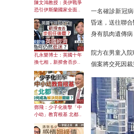
陳文鴻教授：美伊戰爭
恐引伊斯蘭國家全面反
一名確診新冠病
撲？ 俄羅斯欲聯合伊朗
昏迷，送往聯合
對付北約美國？
身有肌肉遺傳病
院方在男童入院
孔永樂博士：英國十年
換七相，新揆會否步前
個案將交死因裁
任後塵？脫歐後英國經
濟為何仍然低迷？
鄧飛：少子化衝擊「中
小幼」教育根基 北都如
何成為解決問題關鍵？