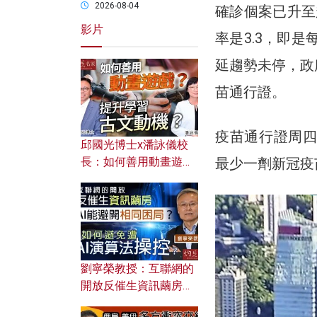
2026-08-04
確診個案已升至
影片
率是3.3，即
延趨勢未停，政
苗通行證。
疫苗通行證周四
邱國光博士x潘詠儀校
最少一劑新冠疫
長：如何善用動畫遊戲
提升學習古文動機？
劉寧榮教授：互聯網的
開放反催生資訊繭房，
AI能避開相同困局？如