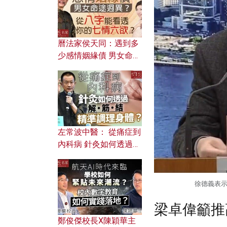
曆法家侯天同：遇到多
少感情姻緣債 男女命途
迥異？ 從八字能看透你
的七情六欲？
左常波中醫： 從痛症到
內科病 針灸如何透過解
筋結 精準調理身體？
徐德義表示
梁卓偉籲推
鄭俊傑校長X陳穎華主