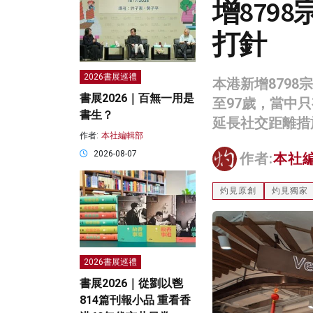
增879
打針
2026書展巡禮
本港新增8798
書展2026｜百無一用是
至97歲，當中
書生？
延長社交距離措
作者:
本社編輯部
2026-08-07
作者:
本社
灼見原創
灼見獨家
2026書展巡禮
書展2026｜從劉以鬯
814篇刊報小品 重看香