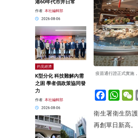
港60年代市井日常
作者:
本社編輯部
2026-08-06
灼見經濟
疫苗通行證正式實施
K型分化 科技難解內需
之困 學者倡政策協同發
力
Facebook
WhatsA
W
作者:
本社編輯部
2026-08-06
衛生署衛生防護
再創單日新高。