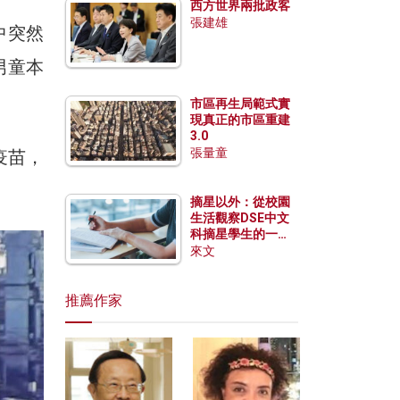
西方世界兩批政客
張建雄
中突然
男童本
市區再生局範式實
現真正的市區重建
3.0
張量童
疫苗，
摘星以外：從校園
生活觀察DSE中文
科摘星學生的一點
特質
來文
推薦作家