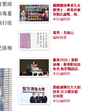
毒繁殖
國際關係學者孔永
樂博士：將美伊衝
病毒蔓
突類比越戰，兩者
有何異同？中國崛
本社編輯部
推行疫
起能否為全球格局
發揮穩定效用？
葛亮：見南山
編輯精選
已接種
書展2026｜葉劉
淑儀：最喜歡姐姐
角色 無官職說話
包袱少
本社編輯部
梁鏡威獲任方大副
校長 呂大樂加盟
社科院
本社編輯部