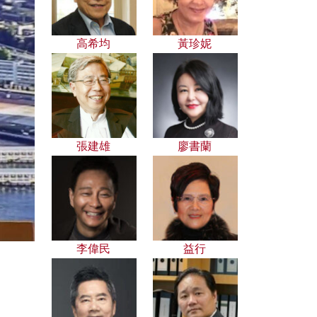
高希均
黃珍妮
張建雄
廖書蘭
李偉民
益行