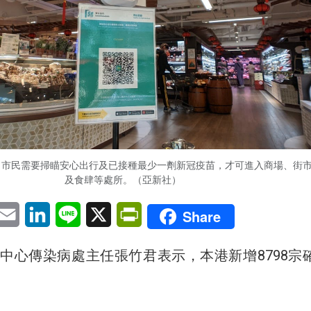
，市民需要掃瞄安心出行及已接種最少一劑新冠疫苗，才可進入商場、街
及食肆等處所。（亞新社）
pp
eChat
Email
LinkedIn
Line
X
PrintFriendly
Share
中心傳染病處主任張竹君表示，本港新增8798宗