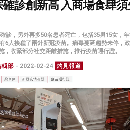
8宗確診創新高 入商場食肆須
宗確診，另外再多50名患者死亡，包括35男15女，年
只有6人接種了兩針新冠疫苗。病毒蔓延趨勢未停，
施，收緊部分社交距離措施，推行疫苗通行證。
編輯部
- 2022-02-24
灼見報道
梁卓偉
新冠疫情專題
疫苗通行證