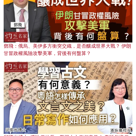
鄧飛：俄烏、美伊多方衝突交織，是否釀成世界大戰？ 伊朗
甘冒政權風險攻擊美軍，背後有何盤算？