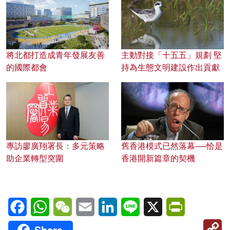
將北都打造成青年發展友善
主動對接「十五五」規劃 堅
的國際都會
持為生態文明建設作出貢獻
專訪廖廣翔署長：多元策略
舊香港模式已然落幕──恰是
助企業轉型突圍
香港開新篇章的契機
Facebook
WhatsApp
WeChat
Email
LinkedIn
Line
X
PrintFriendl
C
Share