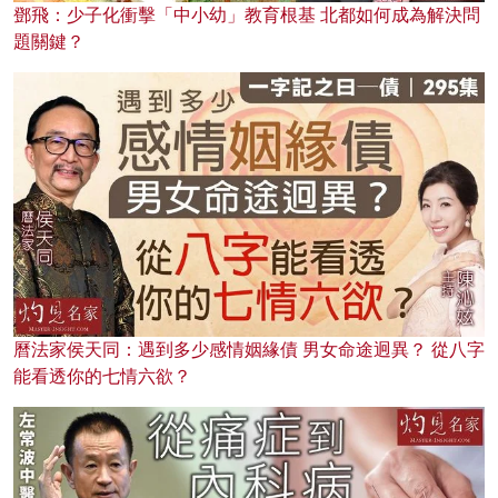
鄧飛：少子化衝擊「中小幼」教育根基 北都如何成為解決問
題關鍵？
曆法家侯天同：遇到多少感情姻緣債 男女命途迥異？ 從八字
能看透你的七情六欲？