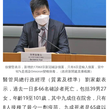
徐樂堅表示，新增的17063宗新冠確診個案，只有6宗是輸入個案，當中
92%是感染Omicron變種病毒，（政府新聞處直播截圖）
醫管局總行政經理（質素及標準） 劉家獻表
示，過去一日多66名確診者死亡，包括39男27
女，年齡19至101歲，其中九成住在院舍，只有
8人接種了最少一劑疫苗。九成死者是65歲以