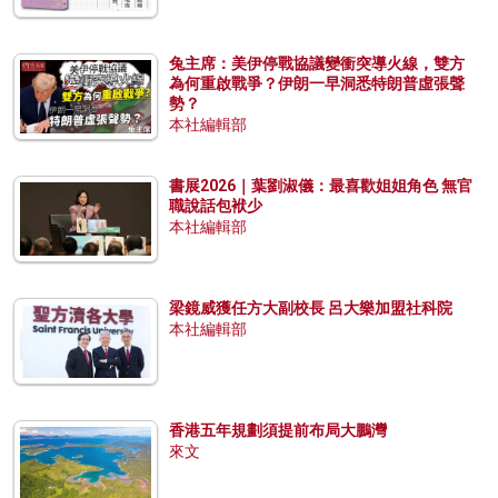
兔主席：美伊停戰協議變衝突導火線，雙方
為何重啟戰爭？伊朗一早洞悉特朗普虛張聲
勢？
本社編輯部
書展2026｜葉劉淑儀：最喜歡姐姐角色 無官
職說話包袱少
本社編輯部
梁鏡威獲任方大副校長 呂大樂加盟社科院
本社編輯部
香港五年規劃須提前布局大鵬灣
來文