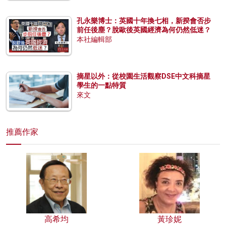
孔永樂博士：英國十年換七相，新揆會否步
前任後塵？脫歐後英國經濟為何仍然低迷？
本社編輯部
摘星以外：從校園生活觀察DSE中文科摘星
學生的一點特質
來文
推薦作家
高希均
黃珍妮