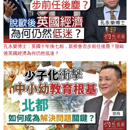
孔永樂博士：英國十年換七相，新揆會否步前任後塵？脫歐
後英國經濟為何仍然低迷？