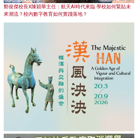
鄭俊傑校長X陳穎華主任：航天AI時代來臨 學校如何緊貼未
來潮流？校內數字教育如何實踐落地？