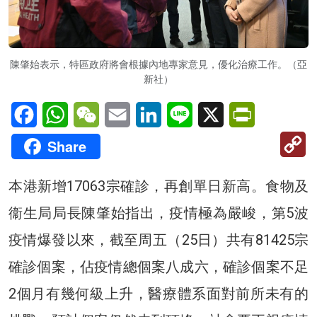
陳肇始表示，特區政府將會根據內地專家意見，優化治療工作。（亞
新社）
Facebook
WhatsApp
WeChat
Email
LinkedIn
Line
X
PrintFriendl
C
Share
Li
本港新增17063宗確診，再創單日新高。食物及
衞生局局長陳肇始指出，疫情極為嚴峻，第5波
疫情爆發以來，截至周五（25日）共有81425宗
確診個案，佔疫情總個案八成六，確診個案不足
2個月有幾何級上升，醫療體系面對前所未有的