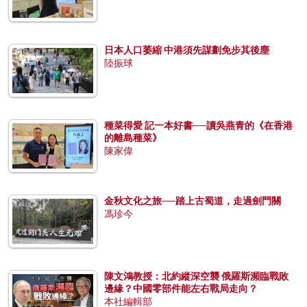
日本人口萎縮 中港須先謀劃免步其後塵
陸振球
種菜得愛 記一本好書──讀吳燕青的《在香港
的離島種菜》
陳家偉
金秋文化之旅──踏上古蜀道，走過劍門關
馮珍今
陳文鴻教授：北約縱深空襲 俄羅斯瀕臨戰敗
邊緣？中國零部件能左右戰局走向？
本社編輯部