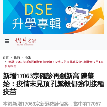
政局
教育
文化
財經
首頁
政局
香港
新增17063宗確診再創新高 陳肇始：疫情未見頂 孔繁毅倡強制接種疫苗 | 本
生活
社編輯部
新增17063宗確診再創新高 陳肇
健康
始：疫情未見頂 孔繁毅倡強制接種
商業
疫苗
科技
本港新增17063宗新冠確診個案，當中有17057
影片