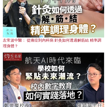
左常波中醫： 從痛症到內科病 針灸如何透過解筋結 精準調
理身體？