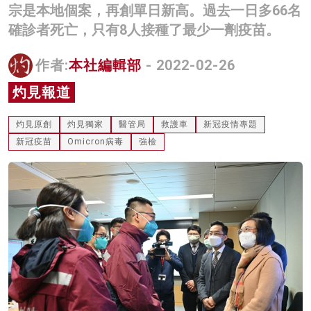
宗是本地個案，再創單日新高。過去一日多66名
名家榜
確診者死亡，只有8人接種了最少一劑疫苗。
灼見活動
作者:
本社編輯部
- 2022-02-26
關於我們
灼見報道
灼見原創
灼見獨家
醫管局
救護車
新冠疫情專題
新冠疫苗
Omicron病毒
強檢