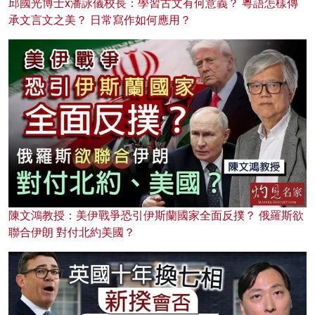
邱國光博士x潘詠儀校長：學習古文有何意義？ 粵語怎樣傳
承文言文之美？ 日常寫作如何應用？
陳文鴻教授：美伊戰爭恐引伊斯蘭國家全面反撲？ 俄羅斯欲
聯合伊朗 對付北約美國？