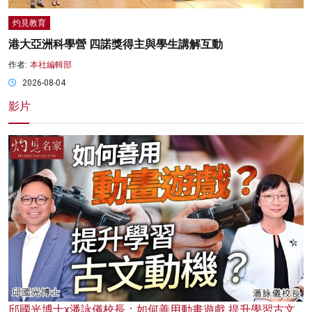
灼見教育
港大亞洲科學營 四諾獎得主與學生講解互動
作者:
本社編輯部
2026-08-04
影片
邱國光博士x潘詠儀校長：如何善用動畫遊戲 提升學習古文