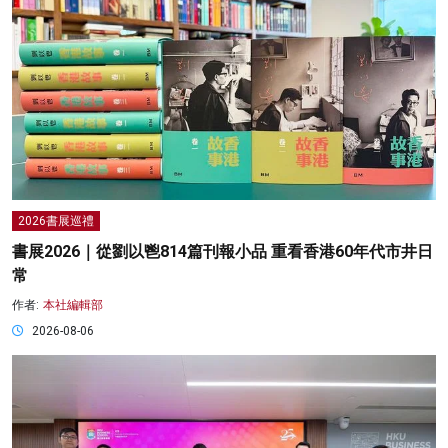
2026書展巡禮
書展2026｜從劉以鬯814篇刊報小品 重看香港60年代市井日
常
作者:
本社編輯部
2026-08-06