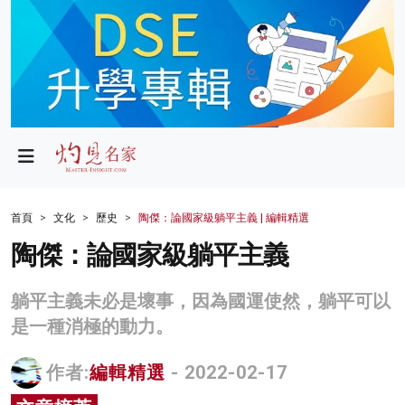
政局
教育
文化
財經
首頁
文化
歷史
陶傑：論國家級躺平主義 | 編輯精選
生活
陶傑：論國家級躺平主義
健康
躺平主義未必是壞事，因為國運使然，躺平可以
商業
是一種消極的動力。
科技
作者:
編輯精選
- 2022-02-17
影片