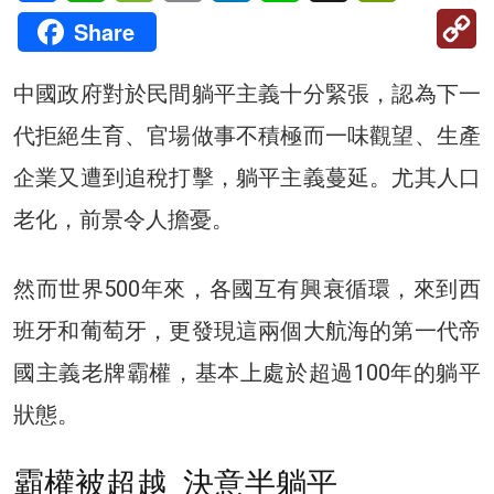
C
Share
Li
中國政府對於民間躺平主義十分緊張，認為下一
代拒絕生育、官場做事不積極而一味觀望、生產
企業又遭到追稅打擊，躺平主義蔓延。尤其人口
老化，前景令人擔憂。
然而世界500年來，各國互有興衰循環，來到西
班牙和葡萄牙，更發現這兩個大航海的第一代帝
國主義老牌霸權，基本上處於超過100年的躺平
狀態。
霸權被超越 決意半躺平