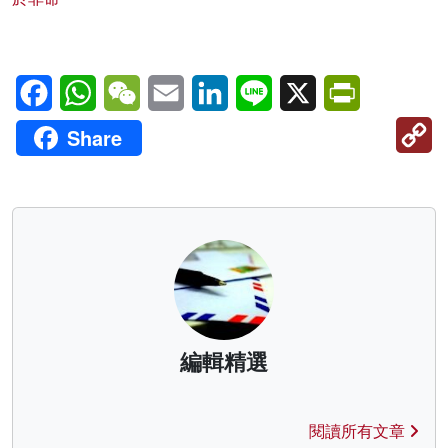
Facebook
WhatsApp
WeChat
Email
LinkedIn
Line
X
PrintFriendl
C
Share
Li
編輯精選
閱讀所有文章