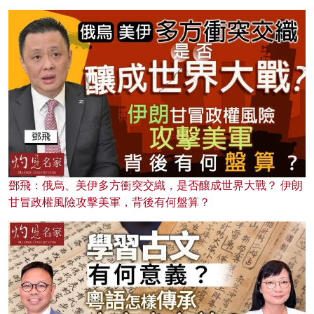
鄧飛：俄烏、美伊多方衝突交織，是否釀成世界大戰？ 伊朗
甘冒政權風險攻擊美軍，背後有何盤算？