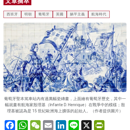
文章摘萃
名家榜
西班牙
明朝
葡萄牙
英國
躺平主義
航海時代
灼見活動
關於我們
葡萄牙聖本篤車站內有過萬幅瓷磚畫，上面繪有葡萄牙歷史，其中一
幅就畫有航海家殷理基（Infante D. Henrique）在戰爭中的模樣；殷
理基被認為是 15 世紀歐洲海上擴張的起始人。（作者提供圖片）
Facebook
WhatsApp
WeChat
Email
LinkedIn
Line
X
PrintFriendl