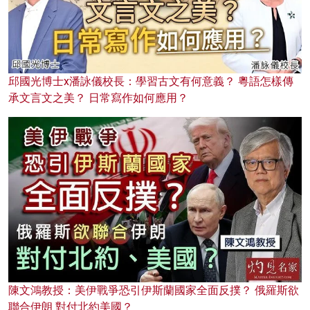
邱國光博士x潘詠儀校長：學習古文有何意義？ 粵語怎樣傳
承文言文之美？ 日常寫作如何應用？
陳文鴻教授：美伊戰爭恐引伊斯蘭國家全面反撲？ 俄羅斯欲
聯合伊朗 對付北約美國？