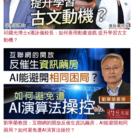
邱國光博士x潘詠儀校長：如何善用動畫遊戲 提升學習古文
動機？
劉寧榮教授：互聯網的開放反催生資訊繭房，AI能避開相同
困局？如何避免遭AI演算法操控？