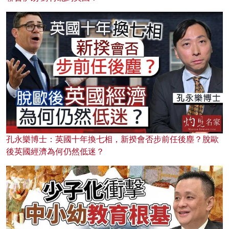
孔永樂博士：英國十年換七相，新揆會否步前任後塵？脫歐
後英國經濟為何仍然低迷？