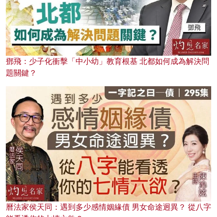
鄧飛：少子化衝擊「中小幼」教育根基 北都如何成為解決問
題關鍵？
曆法家侯天同：遇到多少感情姻緣債 男女命途迥異？ 從八字