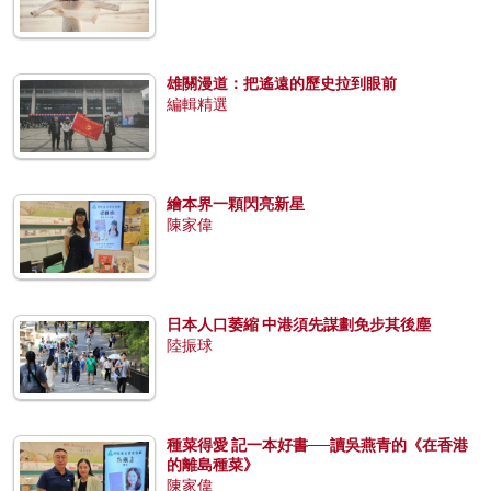
雄關漫道：把遙遠的歷史拉到眼前
編輯精選
繪本界一顆閃亮新星
陳家偉
日本人口萎縮 中港須先謀劃免步其後塵
陸振球
種菜得愛 記一本好書──讀吳燕青的《在香港
的離島種菜》
陳家偉