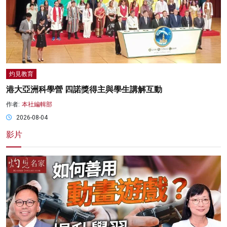
灼見教育
港大亞洲科學營 四諾獎得主與學生講解互動
作者:
本社編輯部
2026-08-04
影片