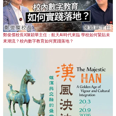
鄭俊傑校長X陳穎華主任：航天AI時代來臨 學校如何緊貼未
來潮流？校內數字教育如何實踐落地？