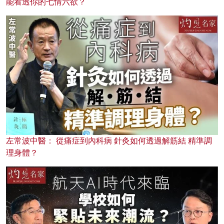
能看透你的七情六欲？
左常波中醫： 從痛症到內科病 針灸如何透過解筋結 精準調
理身體？