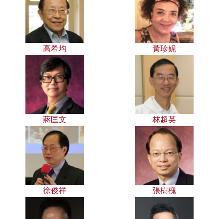
高希均
黃珍妮
蔣匡文
林超英
徐俊祥
張樹槐