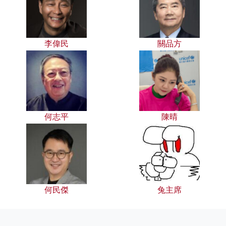
李偉民
關品方
何志平
陳晴
何民傑
兔主席