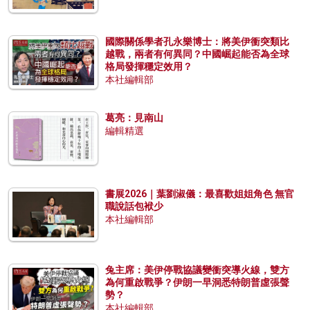
國際關係學者孔永樂博士：將美伊衝突類比
越戰，兩者有何異同？中國崛起能否為全球
格局發揮穩定效用？
本社編輯部
葛亮：見南山
編輯精選
書展2026｜葉劉淑儀：最喜歡姐姐角色 無官
職說話包袱少
本社編輯部
兔主席：美伊停戰協議變衝突導火線，雙方
為何重啟戰爭？伊朗一早洞悉特朗普虛張聲
勢？
本社編輯部