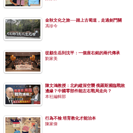
金秋文化之旅──踏上古蜀道，走過劍門關
馮珍今
從顧生岳到沈平：一個座右銘的兩代傳承
劉家美
陳文鴻教授：北約縱深空襲 俄羅斯瀕臨戰敗
邊緣？中國零部件能左右戰局走向？
本社編輯部
行為不檢 培育教化才能治本
陳家偉