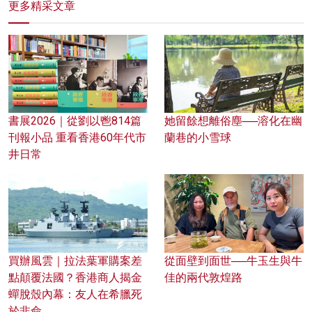
更多精采文章
書展2026｜從劉以鬯814篇
她留餘想離俗塵──溶化在幽
刊報小品 重看香港60年代市
蘭巷的小雪球
井日常
買辦風雲｜拉法葉軍購案差
從面壁到面世──牛玉生與牛
點顛覆法國？香港商人揭金
佳的兩代敦煌路
蟬脫殼內幕：友人在希臘死
於非命