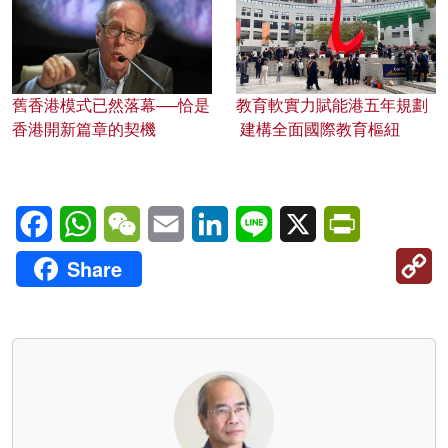
舊香港模式已然落幕──恰是
教育軟實力賦能港五年規劃
香港開新篇章的契機
建構全面國際教育樞紐
Facebook
WhatsApp
WeChat
Email
LinkedIn
Line
X
PrintFriendl
C
Share
Li