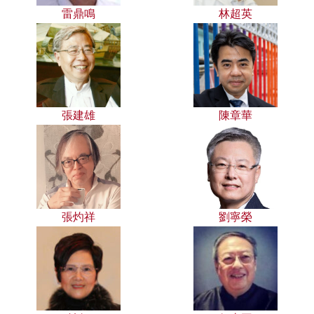
雷鼎鳴
林超英
張建雄
陳章華
張灼祥
劉寧榮