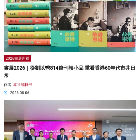
2026書展巡禮
書展2026｜從劉以鬯814篇刊報小品 重看香港60年代市井日
常
作者:
本社編輯部
2026-08-06