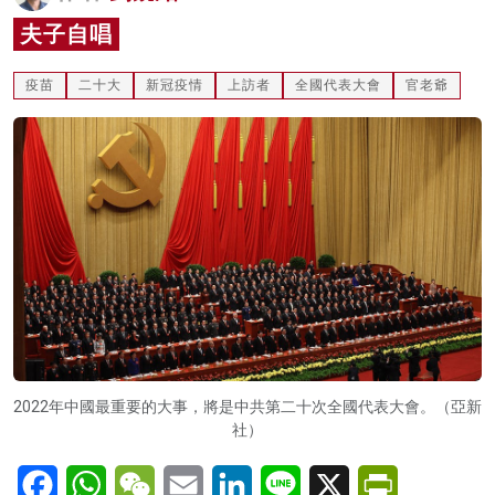
名家榜
夫子自唱
灼見活動
疫苗
二十大
新冠疫情
上訪者
全國代表大會
官老爺
關於我們
2022年中國最重要的大事，將是中共第二十次全國代表大會。（亞新
社）
Facebook
WhatsApp
WeChat
Email
LinkedIn
Line
X
PrintFriendl