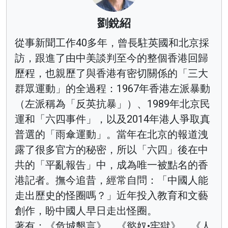
劉銳紹
從事新聞工作40多年，曾長駐英國和北京採
訪，跟進了由中美談判至今的整個香港回歸
歷程，也親歷了與香港有密切關係的「三大
群眾運動」的全過程：1967年香港左派暴動
（左派稱為「反英抗暴」）、1989年北京民
運和「六四事件」，以及2014年港人爭取真
普選的「雨傘運動」。當年在北京的報道洩
露了很多官方的秘密，所以「六四」後在中
共的「平亂報告」中，成為唯一被點名的香
港記者。撫今追昔，經常自問：「中國人能
走出歷史的怪圈嗎？」近年投入教育和文藝
創作，盼中國人早日走出怪圈。
著有：《危城懇言》、《慾奴•牢獄》、《人