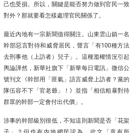
己也受損。所以，關鍵是能否努力做到官民一致
對外？那就要看怎樣處理官民關係了。
最近內地有一宗新聞值得關注。山東雲山鎮一名
幹部惡言對待和威脅居民，聲言「有100種方法
去刑事他（上訪者）兒子」。這種濫權情況引起
輿論譁然，新華社旗下「新華每日電訊」微信公
號刊文《幹部用「匪氣」語言威脅上訪者？黨的
隊伍容不下「官老爺」！》並指「相信粗暴對待
群眾的幹部一定會付出代價」。
涉事的幹部級別很低，不知這則新聞是否「花架
子」？但也有內地網民認為，此文「意有所