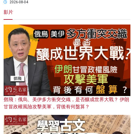
2026-08-04
影片
鄧飛：俄烏、美伊多方衝突交織，是否釀成世界大戰？ 伊朗
甘冒政權風險攻擊美軍，背後有何盤算？