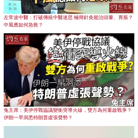
左常波中醫：打破傳統中醫迷思 極簡針灸能治頭暈、胃脹？
中風應如何急救？
兔主席：美伊停戰協議變衝突導火線，雙方為何重啟戰爭？
伊朗一早洞悉特朗普虛張聲勢？