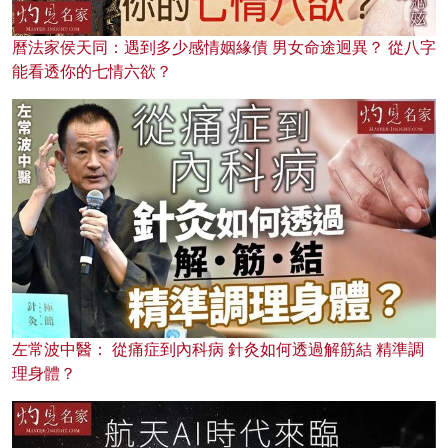
曆法家侯天同：遇到多少感情姻緣債 男女命途迥異？ 從八字
能看透你的七情六欲？
左常波中醫： 從痛症到內科病 針灸如何透過解筋結 精準調
理身體？