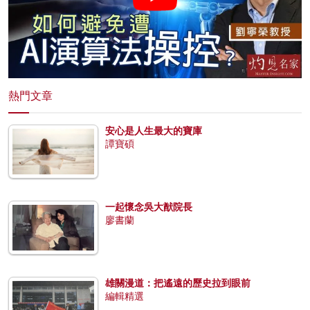
熱門文章
安心是人生最大的寶庫
譚寶碩
一起懷念吳大猷院長
廖書蘭
雄關漫道：把遙遠的歷史拉到眼前
編輯精選