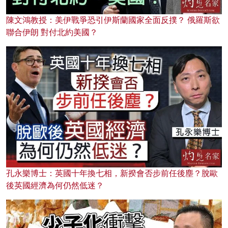
陳文鴻教授：美伊戰爭恐引伊斯蘭國家全面反撲？ 俄羅斯欲
聯合伊朗 對付北約美國？
孔永樂博士：英國十年換七相，新揆會否步前任後塵？脫歐
後英國經濟為何仍然低迷？