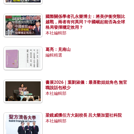
國際關係學者孔永樂博士：將美伊衝突類比
越戰，兩者有何異同？中國崛起能否為全球
格局發揮穩定效用？
本社編輯部
葛亮：見南山
編輯精選
書展2026｜葉劉淑儀：最喜歡姐姐角色 無官
職說話包袱少
本社編輯部
梁鏡威獲任方大副校長 呂大樂加盟社科院
本社編輯部