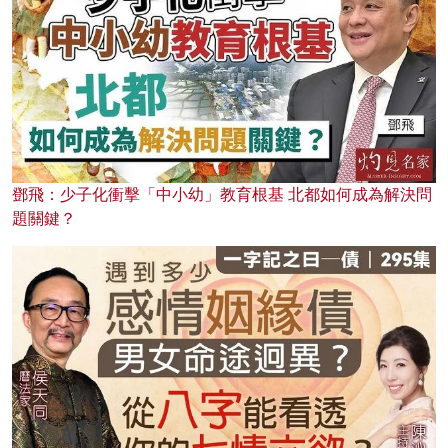
鄧飛：少子化衝擊「中小幼」教育根基 北都如何成為解決問
題關鍵？