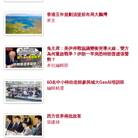
香港五年規劃須提前布局大鵬灣
來文
兔主席：美伊停戰協議變衝突導火線，雙方
為何重啟戰爭？伊朗一早洞悉特朗普虛張聲
勢？
本社編輯部
60名中小特幼老師參與城大GenAI培訓班
編輯精選
西方世界兩批政客
張建雄