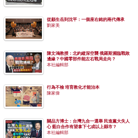
從顧生岳到沈平：一個座右銘的兩代傳承
劉家美
陳文鴻教授：北約縱深空襲 俄羅斯瀕臨戰敗
邊緣？中國零部件能左右戰局走向？
本社編輯部
行為不檢 培育教化才能治本
陳家偉
關品方博士：台灣九合一選舉 民進黨大失人
心 藍白合作有望拿下七成以上縣市？
本社編輯部