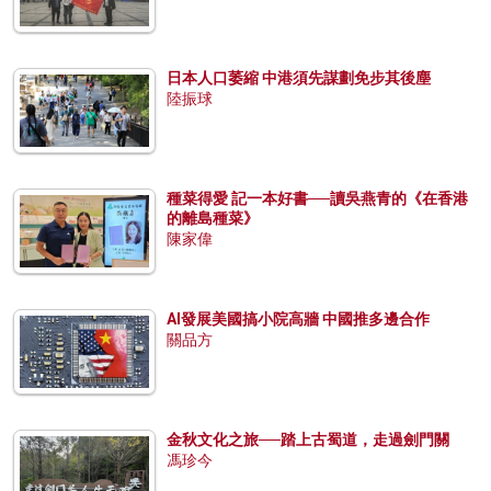
日本人口萎縮 中港須先謀劃免步其後塵
陸振球
種菜得愛 記一本好書──讀吳燕青的《在香港
的離島種菜》
陳家偉
AI發展美國搞小院高牆 中國推多邊合作
關品方
金秋文化之旅──踏上古蜀道，走過劍門關
馮珍今