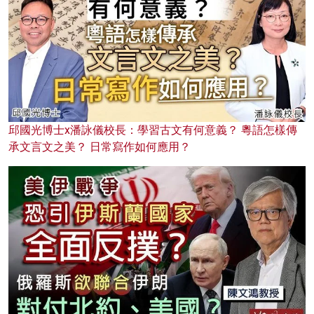
邱國光博士x潘詠儀校長：學習古文有何意義？ 粵語怎樣傳
承文言文之美？ 日常寫作如何應用？