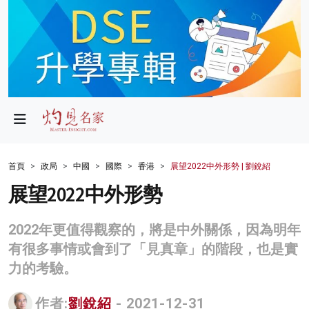
政局
教育
文化
財經
首頁
政局
中國
國際
香港
展望2022中外形勢 | 劉銳紹
生活
展望2022中外形勢
健康
2022年更值得觀察的，將是中外關係，因為明年
商業
有很多事情或會到了「見真章」的階段，也是實
力的考驗。
科技
影片
作者:
劉銳紹
- 2021-12-31