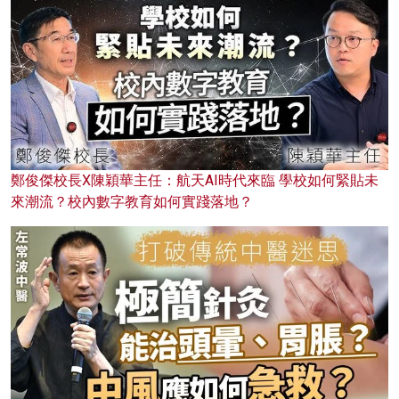
鄭俊傑校長X陳穎華主任：航天AI時代來臨 學校如何緊貼未
來潮流？校內數字教育如何實踐落地？