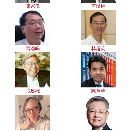
陳家偉
何漢權
雷鼎鳴
林超英
張建雄
陳章華