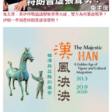
兔主席：美伊停戰協議變衝突導火線，雙方為何重啟戰爭？
伊朗一早洞悉特朗普虛張聲勢？