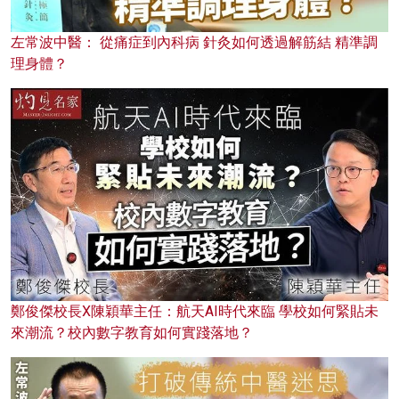
左常波中醫： 從痛症到內科病 針灸如何透過解筋結 精準調
理身體？
鄭俊傑校長X陳穎華主任：航天AI時代來臨 學校如何緊貼未
來潮流？校內數字教育如何實踐落地？