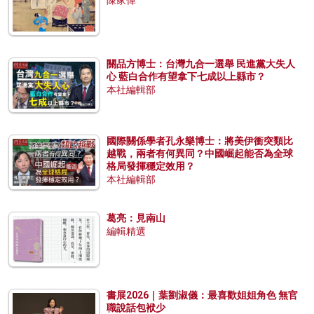
陳家偉
關品方博士：台灣九合一選舉 民進黨大失人
心 藍白合作有望拿下七成以上縣市？
本社編輯部
國際關係學者孔永樂博士：將美伊衝突類比
越戰，兩者有何異同？中國崛起能否為全球
格局發揮穩定效用？
本社編輯部
葛亮：見南山
編輯精選
書展2026｜葉劉淑儀：最喜歡姐姐角色 無官
職說話包袱少