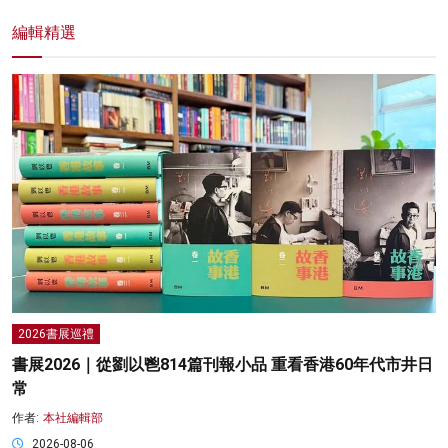
編輯精選
2026書展巡禮
書展2026｜從劉以鬯814篇刊報小品 重看香港60年代市井日
常
作者:
本社編輯部
2026-08-06