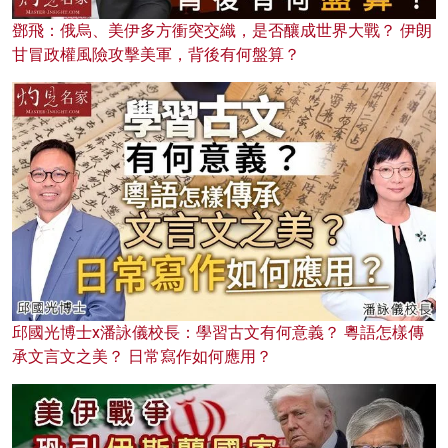
鄧飛：俄烏、美伊多方衝突交織，是否釀成世界大戰？ 伊朗
甘冒政權風險攻擊美軍，背後有何盤算？
邱國光博士x潘詠儀校長：學習古文有何意義？ 粵語怎樣傳
承文言文之美？ 日常寫作如何應用？