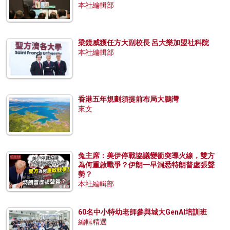
本社編輯部
梁鏡威獲任方大副校長 呂大樂加盟社科院
本社編輯部
香港五年規劃須提前布局大鵬灣
來文
兔主席：美伊停戰協議變衝突導火線，雙方
為何重啟戰爭？伊朗一早洞悉特朗普虛張聲
勢？
本社編輯部
60名中小特幼老師參與城大GenAI培訓班
編輯精選