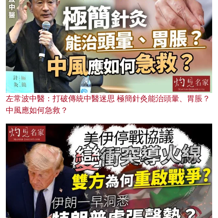
左常波中醫：打破傳統中醫迷思 極簡針灸能治頭暈、胃脹？
中風應如何急救？