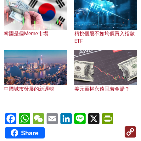
韓國是個Meme市場
精挑個股不如均價買入指數
ETF
中國城市發展的新邏輯
美元霸權永遠固若金湯？
Facebook
WhatsApp
WeChat
Email
LinkedIn
Line
X
PrintFriendl
C
Share
Li