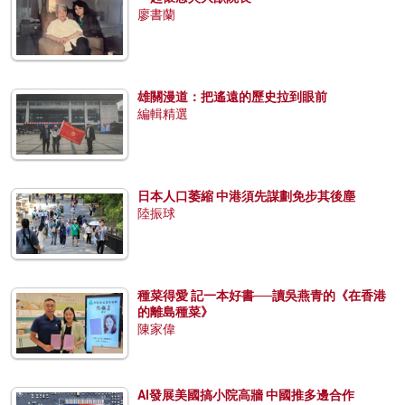
廖書蘭
雄關漫道：把遙遠的歷史拉到眼前
編輯精選
日本人口萎縮 中港須先謀劃免步其後塵
陸振球
種菜得愛 記一本好書──讀吳燕青的《在香港
的離島種菜》
陳家偉
AI發展美國搞小院高牆 中國推多邊合作