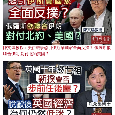
陳文鴻教授：美伊戰爭恐引伊斯蘭國家全面反撲？ 俄羅斯欲
聯合伊朗 對付北約美國？