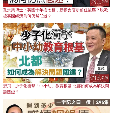
孔永樂博士：英國十年換七相，新揆會否步前任後塵？脫歐
後英國經濟為何仍然低迷？
鄧飛：少子化衝擊「中小幼」教育根基 北都如何成為解決問
題關鍵？