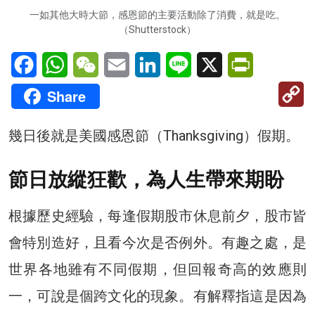
一如其他大時大節，感恩節的主要活動除了消費，就是吃。
（Shutterstock）
Facebook
WhatsApp
WeChat
Email
LinkedIn
Line
X
PrintFriendl
C
Share
Li
幾日後就是美國感恩節（Thanksgiving）假期。
節日放縱狂歡，為人生帶來期盼
根據歷史經驗，每逢假期股市休息前夕，股市皆
會特別造好，且看今次是否例外。有趣之處，是
世界各地雖有不同假期，但回報奇高的效應則
一，可說是個跨文化的現象。有解釋指這是因為