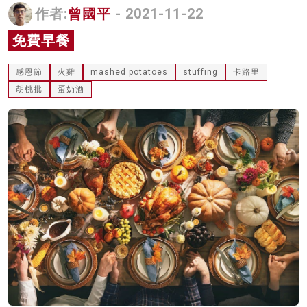
作者:
曾國平
- 2021-11-22
名家榜
免費早餐
灼見活動
感恩節
火雞
mashed potatoes
stuffing
卡路里
關於我們
胡桃批
蛋奶酒