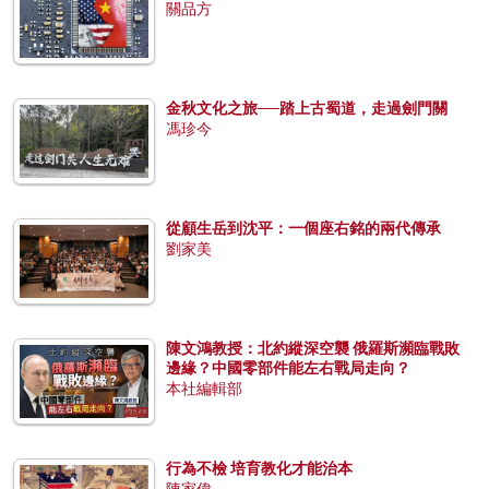
關品方
金秋文化之旅──踏上古蜀道，走過劍門關
馮珍今
從顧生岳到沈平：一個座右銘的兩代傳承
劉家美
陳文鴻教授：北約縱深空襲 俄羅斯瀕臨戰敗
邊緣？中國零部件能左右戰局走向？
本社編輯部
行為不檢 培育教化才能治本