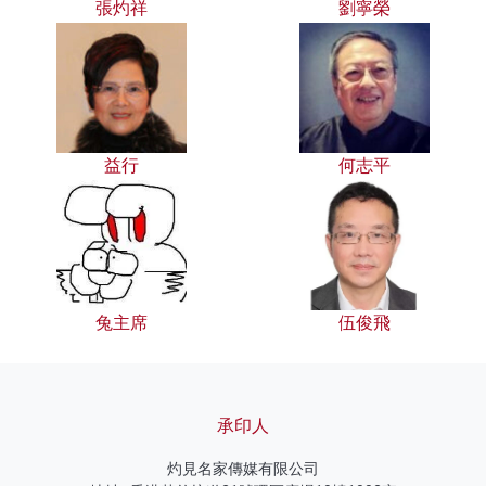
張灼祥
劉寧榮
益行
何志平
兔主席
伍俊飛
承印人
灼見名家傳媒有限公司