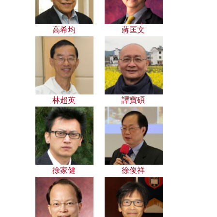
高希均
蔣匡文
林超英
譚寶碩
徐家健
徐俊祥