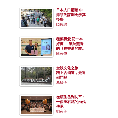
日本人口萎縮 中
港須先謀劃免步其
後塵
陸振球
種菜得愛 記一本
好書──讀吳燕青
的《在香港的離島
種菜》
陳家偉
金秋文化之旅──
踏上古蜀道，走過
劍門關
馮珍今
從顧生岳到沈平：
一個座右銘的兩代
傳承
劉家美