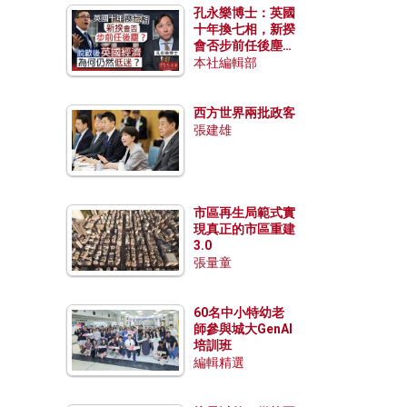
孔永樂博士：英國
十年換七相，新揆
會否步前任後塵？
脫歐後英國經濟為
本社編輯部
何仍然低迷？
西方世界兩批政客
張建雄
市區再生局範式實
現真正的市區重建
3.0
張量童
60名中小特幼老
師參與城大GenAI
培訓班
編輯精選