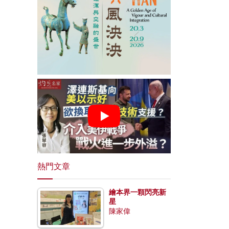
熱門文章
繪本界一顆閃亮新
星
陳家偉