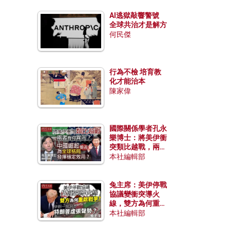
AI逃獄敲響警號
全球共治才是解方
何民傑
行為不檢 培育教
化才能治本
陳家偉
國際關係學者孔永
樂博士：將美伊衝
突類比越戰，兩者
有何異同？中國崛
本社編輯部
起能否為全球格局
發揮穩定效用？
兔主席：美伊停戰
協議變衝突導火
線，雙方為何重啟
戰爭？伊朗一早洞
本社編輯部
悉特朗普虛張聲