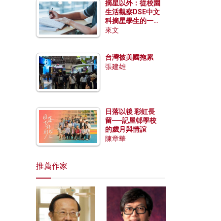
摘星以外：從校園
生活觀察DSE中文
科摘星學生的一點
特質
來文
台灣被美國拖累
張建雄
日落以後 彩虹長
留──記屋邨學校
的歲月與情誼
陳章華
推薦作家