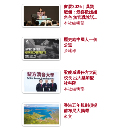
勢？
書展2026｜葉劉
淑儀：最喜歡姐姐
角色 無官職說話
包袱少
本社編輯部
歷史給中國人一個
公道
張建雄
梁鏡威獲任方大副
校長 呂大樂加盟
社科院
本社編輯部
香港五年規劃須提
前布局大鵬灣
來文