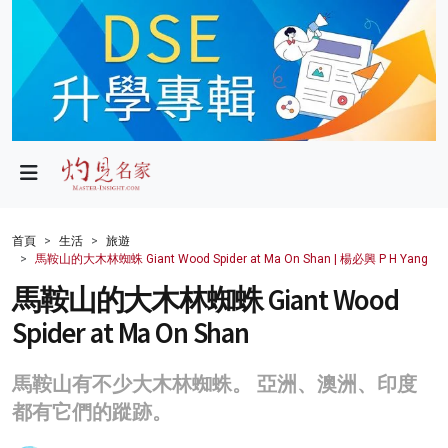
政局
教育
文化
財經
首頁
生活
旅遊
馬鞍山的大木林蜘蛛 Giant Wood Spider at Ma On Shan | 楊必興 P H Yang
生活
馬鞍山的大木林蜘蛛 Giant Wood
健康
Spider at Ma On Shan
商業
馬鞍山有不少大木林蜘蛛。 亞洲、澳洲、印度
科技
都有它們的蹤跡。
影片