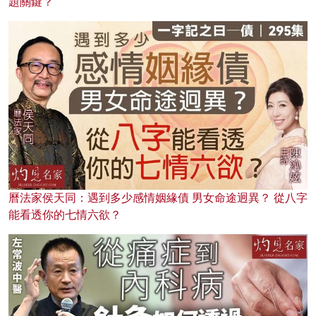
題關鍵？
曆法家侯天同：遇到多少感情姻緣債 男女命途迥異？ 從八字
能看透你的七情六欲？