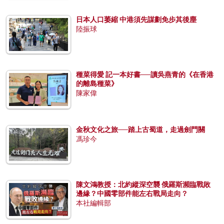
日本人口萎縮 中港須先謀劃免步其後塵
陸振球
種菜得愛 記一本好書──讀吳燕青的《在香港
的離島種菜》
陳家偉
金秋文化之旅──踏上古蜀道，走過劍門關
馮珍今
陳文鴻教授：北約縱深空襲 俄羅斯瀕臨戰敗
邊緣？中國零部件能左右戰局走向？
本社編輯部