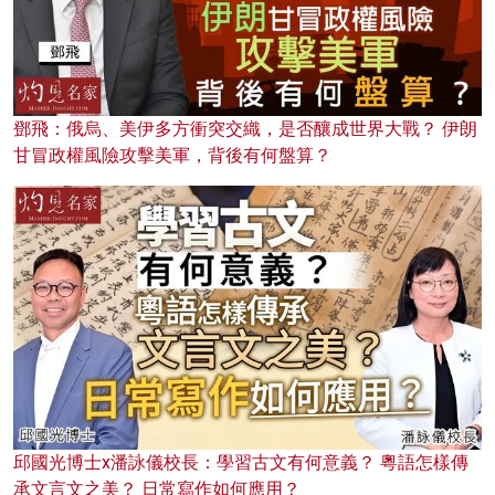
鄧飛：俄烏、美伊多方衝突交織，是否釀成世界大戰？ 伊朗
甘冒政權風險攻擊美軍，背後有何盤算？
邱國光博士x潘詠儀校長：學習古文有何意義？ 粵語怎樣傳
承文言文之美？ 日常寫作如何應用？