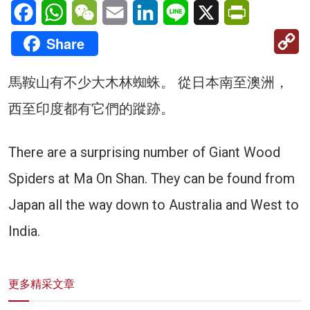
Facebook
WhatsApp
WeChat
Email
LinkedIn
Line
X
PrintFriendl
C
Share
Li
馬鞍山有不少大木林蜘蛛。 從日本南至澳洲，
西至印度都有它們的蹤跡。
There are a surprising number of Giant Wood
Spiders at Ma On Shan. They can be found from
Japan all the way down to Australia and West to
India.
更多精采文章