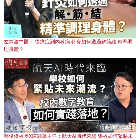
左常波中醫： 從痛症到內科病 針灸如何透過解筋結 精準調
理身體？
鄭俊傑校長X陳穎華主任：航天AI時代來臨 學校如何緊貼未