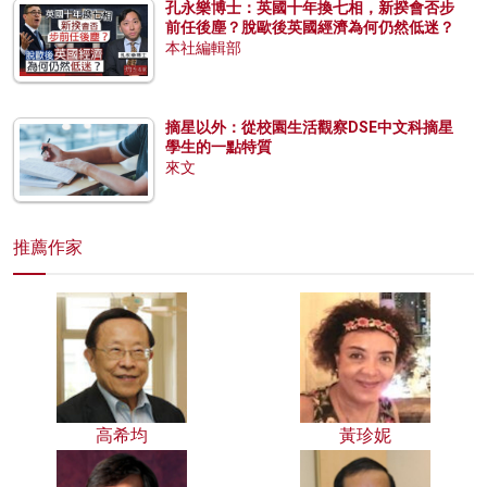
孔永樂博士：英國十年換七相，新揆會否步
前任後塵？脫歐後英國經濟為何仍然低迷？
本社編輯部
摘星以外：從校園生活觀察DSE中文科摘星
學生的一點特質
來文
推薦作家
高希均
黃珍妮