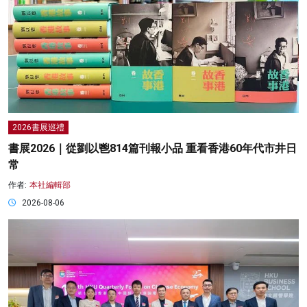
2026書展巡禮
書展2026｜從劉以鬯814篇刊報小品 重看香港60年代市井日
常
作者:
本社編輯部
2026-08-06