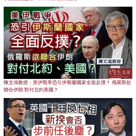
陳文鴻教授：美伊戰爭恐引伊斯蘭國家全面反撲？ 俄羅斯欲
聯合伊朗 對付北約美國？