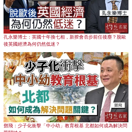
孔永樂博士：英國十年換七相，新揆會否步前任後塵？脫歐
後英國經濟為何仍然低迷？
鄧飛：少子化衝擊「中小幼」教育根基 北都如何成為解決問