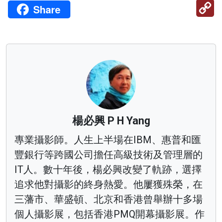
C
Share
Li
楊必興 P H Yang
專業攝影師。人生上半場在IBM、惠普和匯
豐銀行等跨國公司擔任高級技術及管理層的
IT人。數十年後，楊必興改變了軌跡，選擇
追求他對攝影的終身熱愛。他屢獲殊榮，在
三藩市、華盛頓、北京和香港曾舉辦十多場
個人攝影展，包括香港PMQ開幕攝影展。作