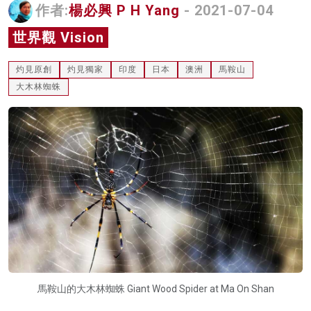
作者:
楊必興 P H Yang
- 2021-07-04
名家榜
世界觀 Vision
灼見活動
灼見原創
灼見獨家
印度
日本
澳洲
馬鞍山
關於我們
大木林蜘蛛
馬鞍山的大木林蜘蛛 Giant Wood Spider at Ma On Shan