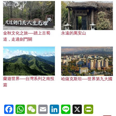
金秋文化之旅──踏上古蜀
永遠的萬安山
道，走過劍門關
蘭遊世界──台灣系列之南投
哈薩克斯坦──世界第九大國
篇
Facebook
WhatsApp
WeChat
Email
LinkedIn
Line
X
PrintFriendl