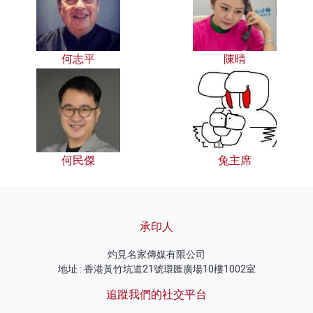
何志平
陳晴
何民傑
兔主席
承印人
灼見名家傳媒有限公司
地址 : 香港黃竹坑道21號環匯廣場10樓1002室
追蹤我們的社交平台