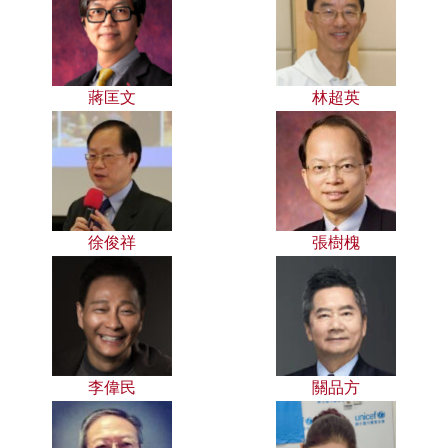
蔣匡文
林超英
徐俊祥
張樹槐
李偉民
關品方