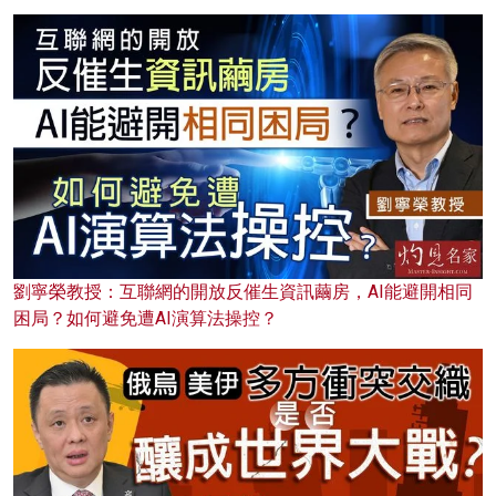
劉寧榮教授：互聯網的開放反催生資訊繭房，AI能避開相同
困局？如何避免遭AI演算法操控？