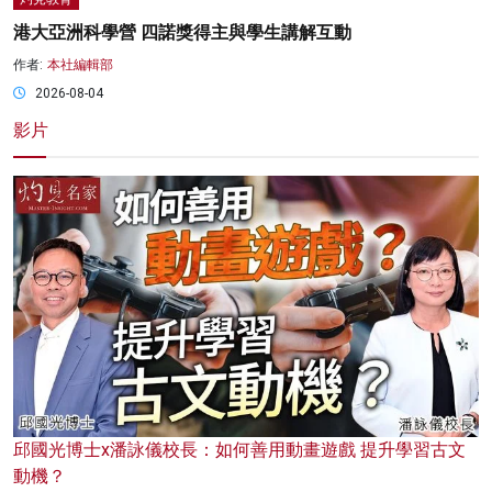
港大亞洲科學營 四諾獎得主與學生講解互動
作者:
本社編輯部
2026-08-04
影片
邱國光博士x潘詠儀校長：如何善用動畫遊戲 提升學習古文
動機？