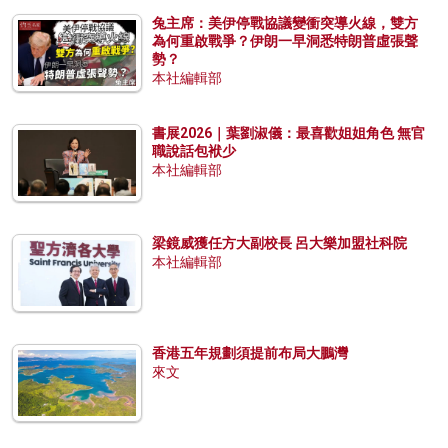
兔主席：美伊停戰協議變衝突導火線，雙方
為何重啟戰爭？伊朗一早洞悉特朗普虛張聲
勢？
本社編輯部
書展2026｜葉劉淑儀：最喜歡姐姐角色 無官
職說話包袱少
本社編輯部
梁鏡威獲任方大副校長 呂大樂加盟社科院
本社編輯部
香港五年規劃須提前布局大鵬灣
來文