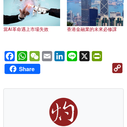
當AI革命遇上市場失效
香港金融業的未來必修課
Facebook
WhatsApp
WeChat
Email
LinkedIn
Line
X
PrintFriendl
C
Share
Li