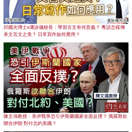
邱國光博士x潘詠儀校長：學習古文有何意義？ 粵語怎樣傳
承文言文之美？ 日常寫作如何應用？
陳文鴻教授：美伊戰爭恐引伊斯蘭國家全面反撲？ 俄羅斯欲
聯合伊朗 對付北約美國？