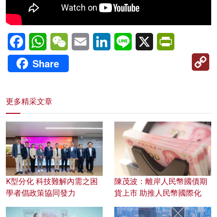
Facebook
WhatsApp
WeChat
Email
LinkedIn
Line
X
PrintFriendl
C
Share
Li
更多精采文章
K型分化 科技難解內需之困
陳茂波：離岸人民幣國債期
學者倡政策協同發力
貨上市 助推人民幣國際化