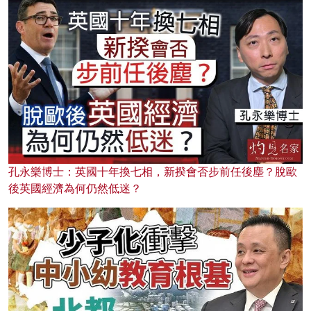
孔永樂博士：英國十年換七相，新揆會否步前任後塵？脫歐
後英國經濟為何仍然低迷？