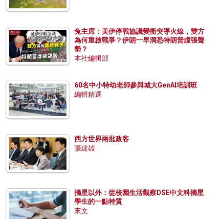
兔主席：美伊停戰協議變衝突導火線，雙方
為何重啟戰爭？伊朗一早洞悉特朗普虛張聲
勢？
本社編輯部
60名中小特幼老師參與城大GenAI培訓班
編輯精選
西方世界兩批政客
張建雄
摘星以外：從校園生活觀察DSE中文科摘星
學生的一點特質
來文