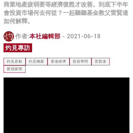
商業地產疲弱要等經濟復甦才改善。到底下半年
名家榜
會投資市場何去何從？一起聽聽基金教父雷賢達
灼見活動
如何解釋。
關於我們
作者:
本社編輯部
- 2021-06-18
灼見專訪
灼見原創
灼見獨家
香港經濟
投資學問
雷賢達
新冠疫情