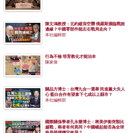
陳文鴻教授：北約縱深空襲 俄羅斯瀕臨戰敗
邊緣？中國零部件能左右戰局走向？
本社編輯部
行為不檢 培育教化才能治本
陳家偉
關品方博士：台灣九合一選舉 民進黨大失人
心 藍白合作有望拿下七成以上縣市？
本社編輯部
國際關係學者孔永樂博士：將美伊衝突類比
越戰，兩者有何異同？中國崛起能否為全球
格局發揮穩定效用？