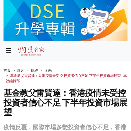
政局
教育
文化
財經
首頁
影片
財經
金融
基金教父雷賢達：香港疫情未受控 投資者信心不足 下半年投資市場展望 | 本
生活
社編輯部
基金教父雷賢達：香港疫情未受控
健康
投資者信心不足 下半年投資市場展
商業
望
科技
疫情反覆，國際市場多變投資者信心不足，香港
影片