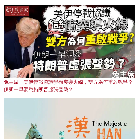
兔主席：美伊停戰協議變衝突導火線，雙方為何重啟戰爭？
伊朗一早洞悉特朗普虛張聲勢？