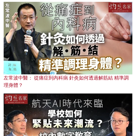
左常波中醫： 從痛症到內科病 針灸如何透過解筋結 精準調
理身體？