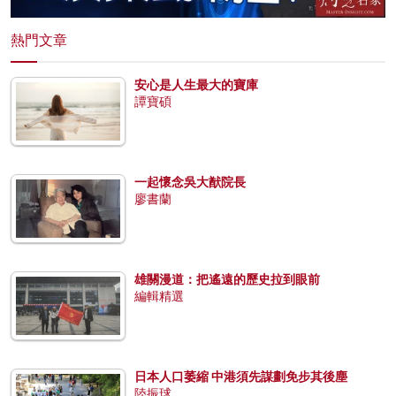
熱門文章
安心是人生最大的寶庫
譚寶碩
一起懷念吳大猷院長
廖書蘭
雄關漫道：把遙遠的歷史拉到眼前
編輯精選
日本人口萎縮 中港須先謀劃免步其後塵
陸振球