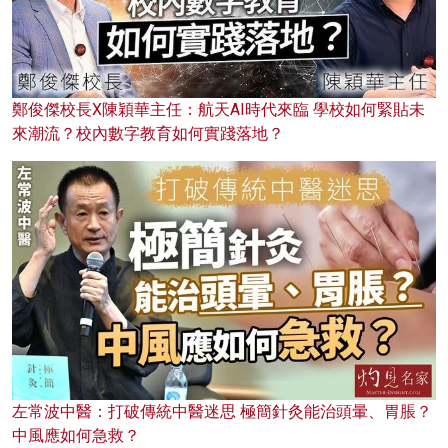
鄭俊傑校長X陳穎華主任：航天AI時代來臨 學校如何緊貼未
來潮流？校內數字教育如何實踐落地？
左常波中醫：打破傳統中醫迷思 極簡針灸能治頭暈、胃脹？
中風應如何急救？