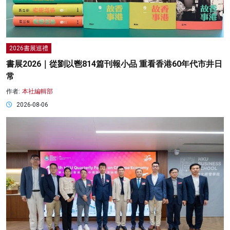
2026書展巡禮
書展2026｜從劉以鬯814篇刊報小品 重看香港60年代市井日
常
作者:
本社編輯部
2026-08-06