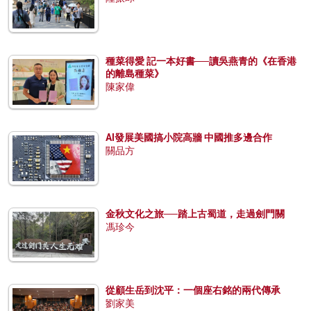
種菜得愛 記一本好書──讀吳燕青的《在香港
的離島種菜》
陳家偉
AI發展美國搞小院高牆 中國推多邊合作
關品方
金秋文化之旅──踏上古蜀道，走過劍門關
馮珍今
從顧生岳到沈平：一個座右銘的兩代傳承
劉家美