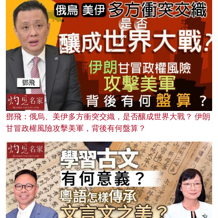
鄧飛：俄烏、美伊多方衝突交織，是否釀成世界大戰？ 伊朗
甘冒政權風險攻擊美軍，背後有何盤算？