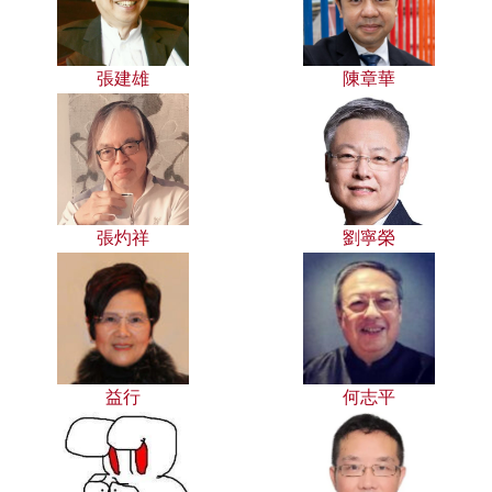
張建雄
陳章華
張灼祥
劉寧榮
益行
何志平