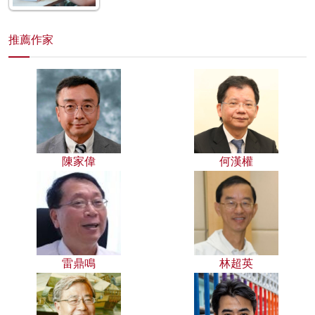
推薦作家
陳家偉
何漢權
雷鼎鳴
林超英