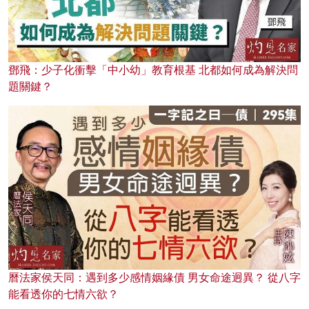
鄧飛：少子化衝擊「中小幼」教育根基 北都如何成為解決問
題關鍵？
曆法家侯天同：遇到多少感情姻緣債 男女命途迥異？ 從八字
能看透你的七情六欲？