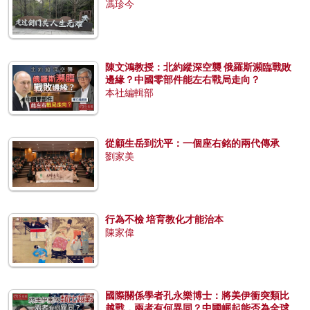
馮珍今
陳文鴻教授：北約縱深空襲 俄羅斯瀕臨戰敗
邊緣？中國零部件能左右戰局走向？
本社編輯部
從顧生岳到沈平：一個座右銘的兩代傳承
劉家美
行為不檢 培育教化才能治本
陳家偉
國際關係學者孔永樂博士：將美伊衝突類比
越戰，兩者有何異同？中國崛起能否為全球