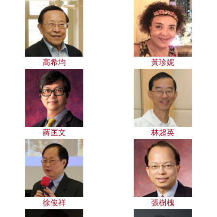
高希均
黃珍妮
蔣匡文
林超英
徐俊祥
張樹槐