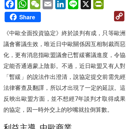
Facebook
WhatsApp
WeChat
Email
LinkedIn
Line
X
PrintFriendl
C
Share
Li
《中歐全面投資協定》終於談判有成，只等歐洲
議會審議生效，唯近日中歐關係因互相制裁而惡
化，更有消息指歐盟議會已暫緩審議進度，令協
定能否通過蒙上陰影。不過，近日歐盟又有人對
「暫緩」的說法作出澄清，說協定提交前需先經
法律審查及翻譯，所以才出現了一定的延誤。這
反映出歐盟方面，並不想經7年談判才取得成果
的協定，因一時外交上的吵嘴就拉倒算數。
利益主導 中歐商業