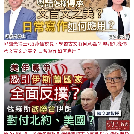
邱國光博士x潘詠儀校長：學習古文有何意義？ 粵語怎樣傳
承文言文之美？ 日常寫作如何應用？