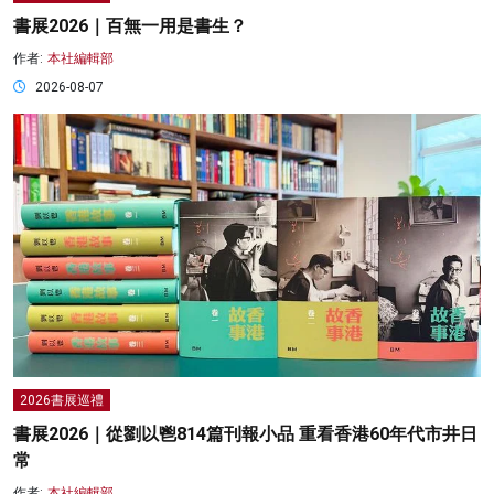
書展2026｜百無一用是書生？
作者:
本社編輯部
2026-08-07
2026書展巡禮
書展2026｜從劉以鬯814篇刊報小品 重看香港60年代市井日
常
作者:
本社編輯部