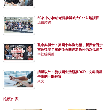
60名中小特幼老師參與城大GenAI培訓班
編輯精選
孔永樂博士：英國十年換七相，新揆會否步
前任後塵？脫歐後英國經濟為何仍然低迷？
本社編輯部
摘星以外：從校園生活觀察DSE中文科摘星
學生的一點特質
來文
推薦作家