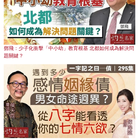
鄧飛：少子化衝擊「中小幼」教育根基 北都如何成為解決問
題關鍵？