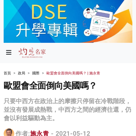
政局
教育
文化
財經
首頁
政局
國際
歐盟會全面倒向美國嗎？ | 施永青
生活
歐盟會全面倒向美國嗎？
健康
只要中西方在政治上的摩擦只停留在冷戰階段，
商業
並沒有發展成熱戰，中西方之間的經濟往還，仍
會以利益驅動為主。
科技
影片
作者:
施永青
- 2021-05-12