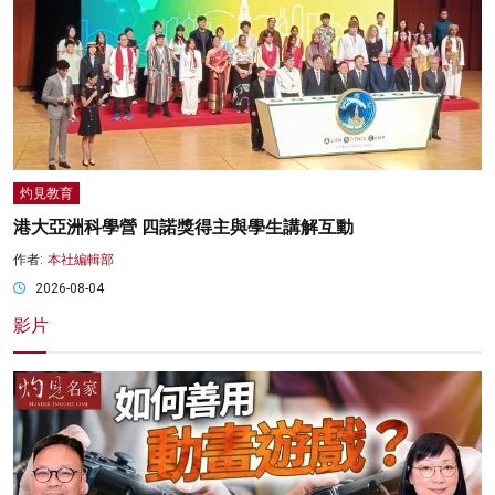
灼見教育
港大亞洲科學營 四諾獎得主與學生講解互動
作者:
本社編輯部
2026-08-04
影片