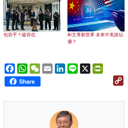
包容乎？縱容也
AI主導新世界 未來中美誰佔
優？
Facebook
WhatsApp
WeChat
Email
LinkedIn
Line
X
PrintFriendl
C
Share
Li