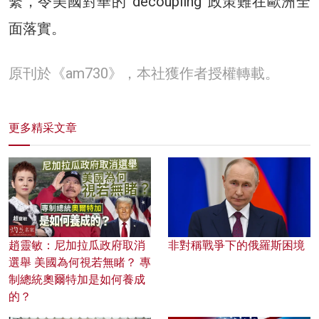
繫，令美國對華的”decoupling”政策難在歐洲全
面落實。
原刊於《am730》，本社獲作者授權轉載。
更多精采文章
趙靈敏：尼加拉瓜政府取消
非對稱戰爭下的俄羅斯困境
選舉 美國為何視若無睹？ 專
制總統奧爾特加是如何養成
的？