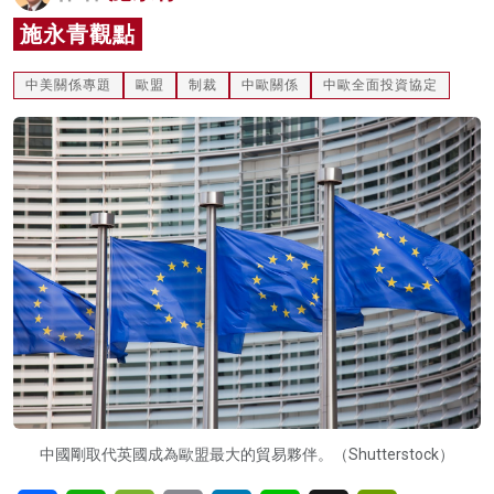
名家榜
施永青觀點
灼見活動
中美關係專題
歐盟
制裁
中歐關係
中歐全面投資協定
關於我們
中國剛取代英國成為歐盟最大的貿易夥伴。（Shutterstock）