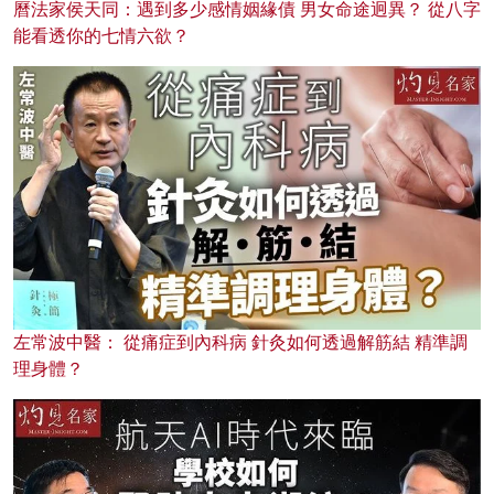
曆法家侯天同：遇到多少感情姻緣債 男女命途迥異？ 從八字
能看透你的七情六欲？
左常波中醫： 從痛症到內科病 針灸如何透過解筋結 精準調
理身體？