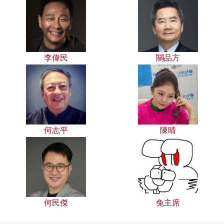
李偉民
關品方
何志平
陳晴
何民傑
兔主席