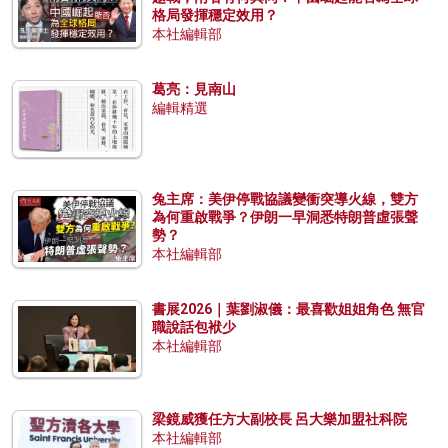
格局發揮穩定效用？
本社編輯部
葛亮：見南山
編輯精選
兔主席：美伊停戰協議變衝突導火線，雙方
為何重啟戰爭？伊朗一早洞悉特朗普虛張聲
勢？
本社編輯部
書展2026｜葉劉淑儀：最喜歡姐姐角色 無官
職說話包袱少
本社編輯部
梁鏡威獲任方大副校長 呂大樂加盟社科院
本社編輯部