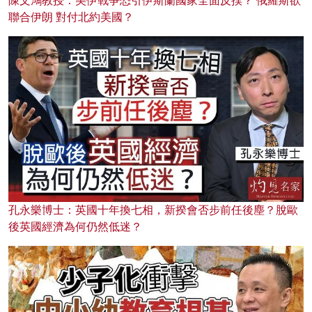
陳文鴻教授：美伊戰爭恐引伊斯蘭國家全面反撲？ 俄羅斯欲
聯合伊朗 對付北約美國？
孔永樂博士：英國十年換七相，新揆會否步前任後塵？脫歐
後英國經濟為何仍然低迷？