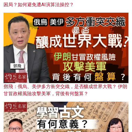
困局？如何避免遭AI演算法操控？
鄧飛：俄烏、美伊多方衝突交織，是否釀成世界大戰？ 伊朗
甘冒政權風險攻擊美軍，背後有何盤算？