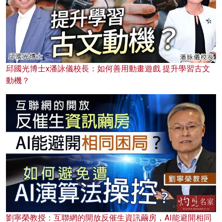
邱國光博士x潘詠儀校長：如何善用動畫遊戲 提升學習古文
動機？
劉寧榮教授：互聯網的開放反催生資訊繭房，AI能避開相同