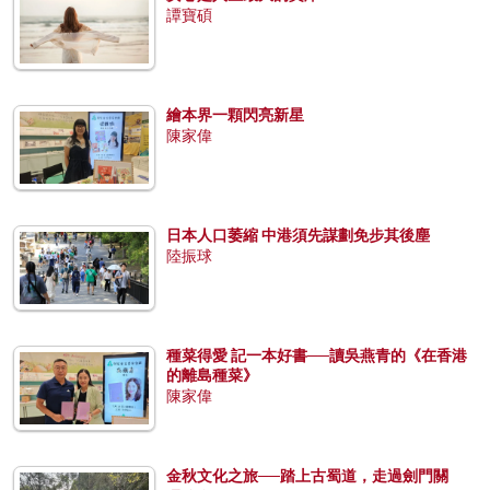
譚寶碩
繪本界一顆閃亮新星
陳家偉
日本人口萎縮 中港須先謀劃免步其後塵
陸振球
種菜得愛 記一本好書──讀吳燕青的《在香港
的離島種菜》
陳家偉
金秋文化之旅──踏上古蜀道，走過劍門關