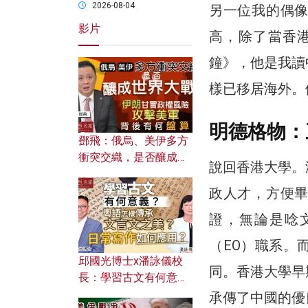
2026-08-04
另一位我的偶
影片
高，除了當香
鐘》，他是我讀
樣已移居海外。
明德格物：
鄧飛：俄烏、美伊多方
衝突交織，是否釀成世
說回香港大學。
界大戰？ 伊朗甘冒政權
風險攻擊美軍，背後有
政人才，方便
何盤算？
證，無論是唸
（EO）職系。
邱國光博士x潘詠儀校
同。香港大學早
長：學習古文有何意
義？ 粵語怎樣傳承文言
承傳了中國的優