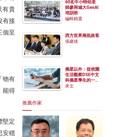
60名中小特幼老
師參與城大GenAI
只有貴
培訓班
編輯精選
沒有接
三個至
西方世界兩批政客
張建雄
摘星以外：從校園
生活觀察DSE中文
「物有
科摘星學生的一點
特質
來文
，能得
推薦作家
標堅定
思安穩