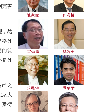
到完善
陳家偉
何漢權
理，然
是格外
明的質
雷鼎鳴
林超英
不是外
為己之
張建雄
陳章華
北京大
，敷衍