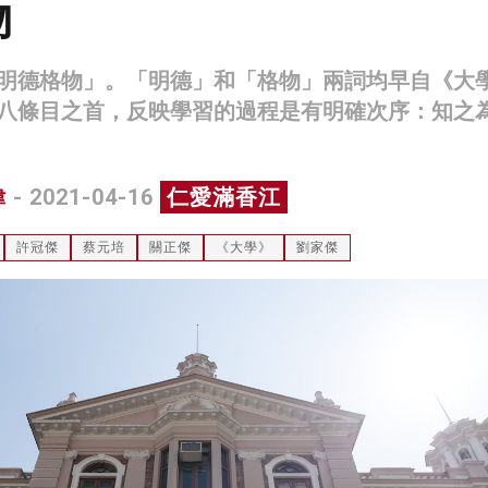
物
明德格物」。「明德」和「格物」兩詞均早自《大
八條目之首，反映學習的過程是有明確次序：知之
偉
- 2021-04-16
仁愛滿香江
許冠傑
蔡元培
關正傑
《大學》
劉家傑