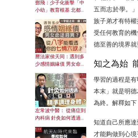
鄧飛：少子化衝擊「中
五而志於學。」
小幼」教育根基 北都如
何成為解決問題關鍵？
族子弟才有特權
受任何教育的機
德至善的境界就
曆法家侯天同：遇到多
知之為始 
少感情姻緣債 男女命途
迥異？ 從八字能看透你
學習的過程是有
的七情六欲？
本末」就是明德
為終。解釋如下
左常波中醫： 從痛症到
內科病 針灸如何透過解
知道自己所應達
筋結 精準調理身體？
才能夠做到心境