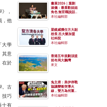
書展2026｜葉劉
淑儀：最喜歡姐姐
學》，
角色 無官職說話
包袱少
本社編輯部
員，他
梁鏡威獲任方大副
校長 呂大樂加盟
社科院
本社編輯部
「大學
。其意
香港五年規劃須提
前布局大鵬灣
，在於
來文
兔主席：美伊停戰
學。古
協議變衝突導火
線，雙方為何重啟
、技巧
戰爭？伊朗一早洞
本社編輯部
悉特朗普虛張聲
勢？
吾十有