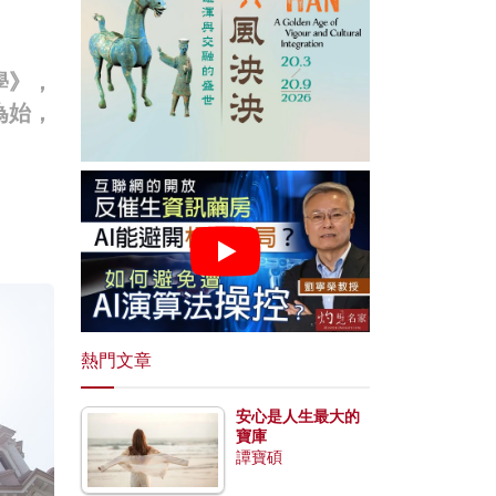
學》，
為始，
熱門文章
安心是人生最大的
寶庫
譚寶碩