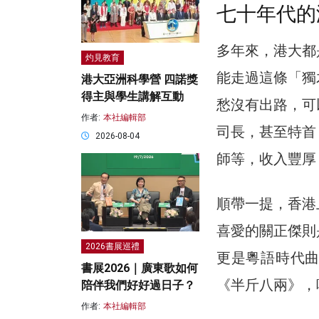
七十年代的
多年來，港大都
灼見教育
能走過這條「獨
港大亞洲科學營 四諾獎
得主與學生講解互動
愁沒有出路，可
作者:
本社編輯部
司長，甚至特首
2026-08-04
師等，收入豐厚
順帶一提，香港
喜愛的關正傑則
2026書展巡禮
更是粵語時代
書展2026｜廣東歌如何
《半斤八兩》，
陪伴我們好好過日子？
作者:
本社編輯部