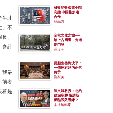
AI發展美國搞小院
高牆 中國推多邊
合作
考生才
關品方
生」不
金秋文化之旅──
局長、
踏上古蜀道，走過
劍門關
、會計
馮珍今
從顧生岳到沈平：
一個座右銘的兩代
；我最
傳承
劉家美
，前者
跟着是
陳文鴻教授：北約
縱深空襲 俄羅斯
瀕臨戰敗邊緣？中
國零部件能左右戰
本社編輯部
局走向？