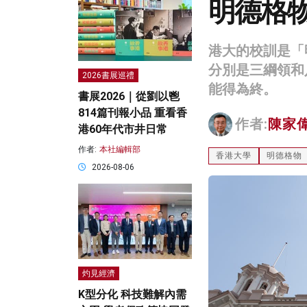
明德格
港大的校訓是「
分別是三綱領和
2026書展巡禮
能得為終。
書展2026｜從劉以鬯
814篇刊報小品 重看香
作者:
陳家
港60年代市井日常
作者:
本社編輯部
香港大學
明德格物
2026-08-06
灼見經濟
K型分化 科技難解內需