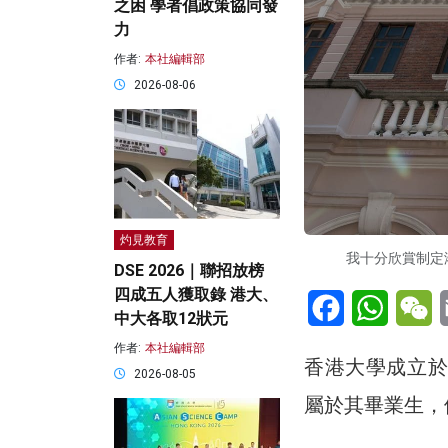
之困 學者倡政策協同發
力
作者:
本社編輯部
2026-08-06
灼見教育
我十分欣賞制定港
DSE 2026｜聯招放榜
四成五人獲取錄 港大、
Facebook
WhatsA
W
中大各取12狀元
作者:
本社編輯部
香港大學成立於
2026-08-05
屬於其畢業生，