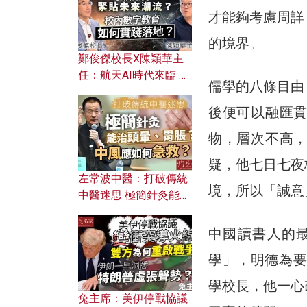
才能夠考慮周詳
的境界。
鄭俊傑校長X陳穎華主
任：航天AI時代來臨 學
儒學的八條目由
校如何緊貼未來潮流？
校內數字教育如何實踐
後便可以融匯
落地？
物，層次不高
疑，他七日七夜
左常波中醫：打破傳統
境，所以「誠意
中醫迷思 極簡針灸能治
頭暈、胃脹？中風應如
何急救？
中國讀書人的
學」，明德為要
學校長，他一心
兔主席：美伊停戰協議