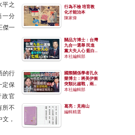
水平之
行為不檢 培育教
化才能治本
語一分
陳家偉
正傑一
關品方博士：台灣
九合一選舉 民進
黨大失人心 藍白
合作有望拿下七成
本社編輯部
以上縣市？
語的行
國際關係學者孔永
樂博士：將美伊衝
一定保
突類比越戰，兩者
有何異同？中國崛
本社編輯部
起能否為全球格局
行政官
發揮穩定效用？
葛亮：見南山
有所不
編輯精選
中文，