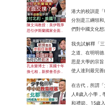
文之美？ 日常寫作如何
應用？
港大的校訓是「
分別是三綱領和
陳文鴻教授：美伊戰爭
們對中國文化想
恐引伊斯蘭國家全面反
撲？ 俄羅斯欲聯合伊朗
對付北約美國？
我先試解釋「三
之道、在明明德
思是大學的宗旨
孔永樂博士：英國十年
使人達到最完善
換七相，新揆會否步前
任後塵？脫歐後英國經
濟為何仍然低迷？
在古代，所謂「
人8歲入小學，
和禮節。15歲