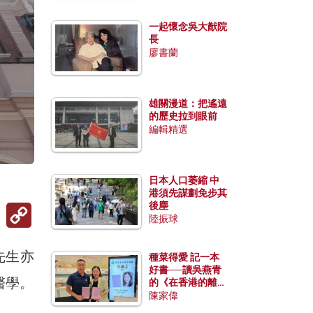
一起懷念吳大猷院
長
廖書蘭
雄關漫道：把遙遠
的歷史拉到眼前
編輯精選
）
日本人口萎縮 中
港須先謀劃免步其
後塵
Copy
Link
陸振球
先生亦
種菜得愛 記一本
好書──讀吳燕青
醫學。
的《在香港的離島
種菜》
陳家偉