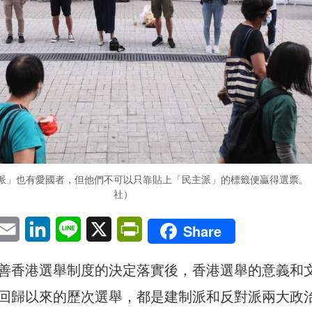
派」也有愛國者，但他們不可以只靠貼上「民主派」的標籤便贏得選票。
社）
pp
eChat
Email
LinkedIn
Line
X
PrintFriendly
Share
善香港選舉制度的決定落實後，香港選舉的意義和
回歸以來的歷次選舉，都是建制派和反對派兩大政