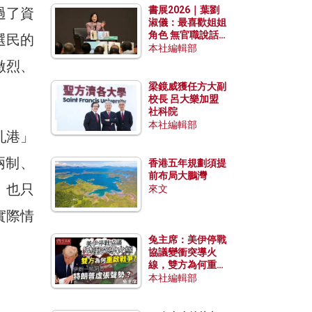
書展2026｜葉劉
過了資
淑儀：最喜歡姐姐
角色 無官職說話
選民的
包袱少
本社編輯部
激烈、
梁鏡威獲任方大副
校長 呂大樂加盟
社科院
本社編輯部
亂港」
兩制、
香港五年規劃須提
前布局大鵬灣
。也只
來文
實際情
兔主席：美伊停戰
協議變衝突導火
線，雙方為何重啟
戰爭？伊朗一早洞
本社編輯部
悉特朗普虛張聲
勢？