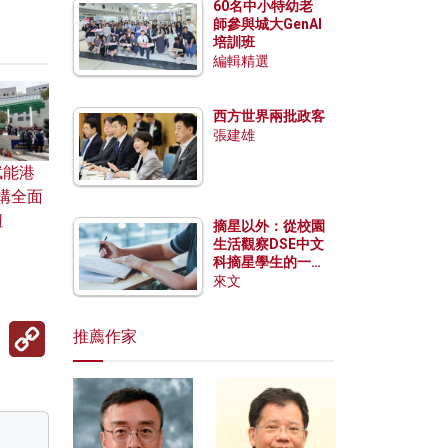
60名中小特幼老
師參與城大GenAI
培訓班
編輯精選
西方世界兩批政客
張建雄
賦能港
構全面
紐
摘星以外：從校園
生活觀察DSE中文
科摘星學生的一點
特質
來文
Copy
推薦作家
Link