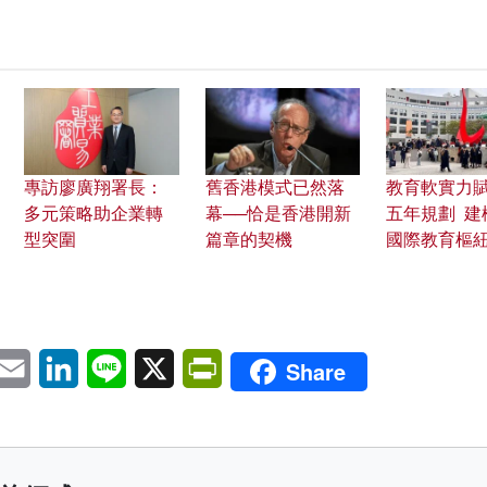
專訪廖廣翔署長：
舊香港模式已然落
教育軟實力
多元策略助企業轉
幕──恰是香港開新
五年規劃 建
型突圍
篇章的契機
國際教育樞
pp
eChat
Email
LinkedIn
Line
X
PrintFriendly
Share