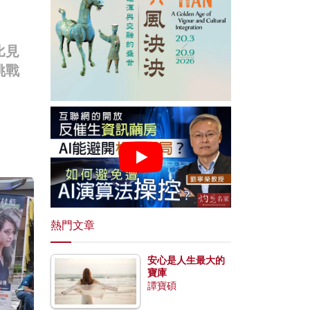
比見
挑戰
熱門文章
安心是人生最大的
寶庫
譚寶碩