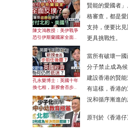
文之美？ 日常寫作如何
賢能的愛國者」
應用？
格審查，都是愛
支持，便要比見
陳文鴻教授：美伊戰爭
恐引伊斯蘭國家全面反
更具挑戰性。
撲？ 俄羅斯欲聯合伊朗
對付北約美國？
當所有破壞一國
分子禁止成為候
建設香港的賢能
孔永樂博士：英國十年
換七相，新揆會否步前
有這樣，香港的
任後塵？脫歐後英國經
況和循序漸進的
濟為何仍然低迷？
原刊於《香港仔