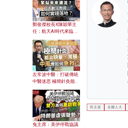
鄭俊傑校長X陳穎華主
任：航天AI時代來臨 學
校如何緊貼未來潮流？
校內數字教育如何實踐
落地？
左常波中醫：打破傳統
中醫迷思 極簡針灸能治
頭暈、胃脹？中風應如
何急救？
民主派
全國人大
兔主席：美伊停戰協議