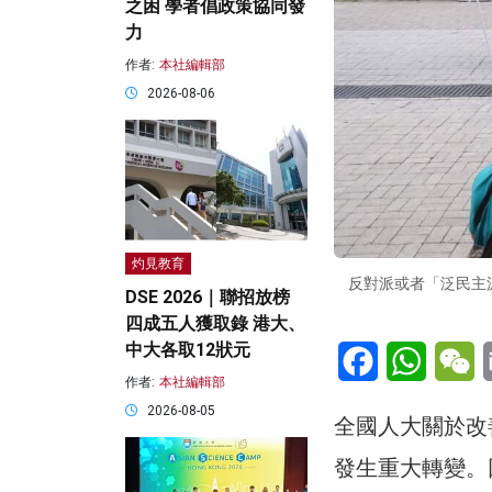
之困 學者倡政策協同發
力
作者:
本社編輯部
2026-08-06
灼見教育
反對派或者「泛民主
DSE 2026｜聯招放榜
四成五人獲取錄 港大、
中大各取12狀元
Facebook
WhatsA
W
作者:
本社編輯部
2026-08-05
全國人大關於改
發生重大轉變。