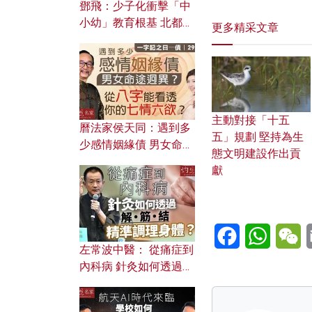
鄧飛：少子化衝擊「中
小幼」教育根基 北都如
更多精采文章
何成為解決問題關鍵？
主動對接「十五
曆法家侯天同：遇到多
五」規劃 堅持為生
少感情姻緣債 男女命途
態文明建設作出貢
迥異？ 從八字能看透你
獻
的七情六欲？
Facebook
WhatsA
W
左常波中醫： 從痛症到
內科病 針灸如何透過解
筋結 精準調理身體？