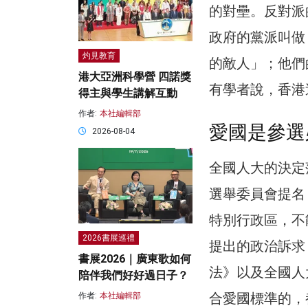
的對壘。反對派
政府的黨派叫做
灼見教育
的敵人」；他們
港大亞洲科學營 四諾獎
有學者說，香港
得主與學生講解互動
作者:
本社編輯部
愛國是參選
2026-08-04
全國人大的決定
選舉委員會提名
特別行政區，不
2026書展巡禮
提出的政治訴求
書展2026｜廣東歌如何
法》以及全國人
陪伴我們好好過日子？
合愛國標準的，
作者:
本社編輯部