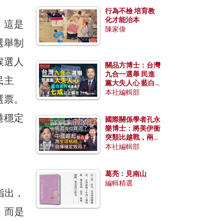
行為不檢 培育教
化才能治本
；這是
陳家偉
選舉制
候選人
關品方博士：台灣
九合一選舉 民進
民主
黨大失人心 藍白
合作有望拿下七成
本社編輯部
選票。
以上縣市？
港穩定
國際關係學者孔永
樂博士：將美伊衝
突類比越戰，兩者
有何異同？中國崛
本社編輯部
起能否為全球格局
發揮穩定效用？
葛亮：見南山
編輯精選
指出，
，而是