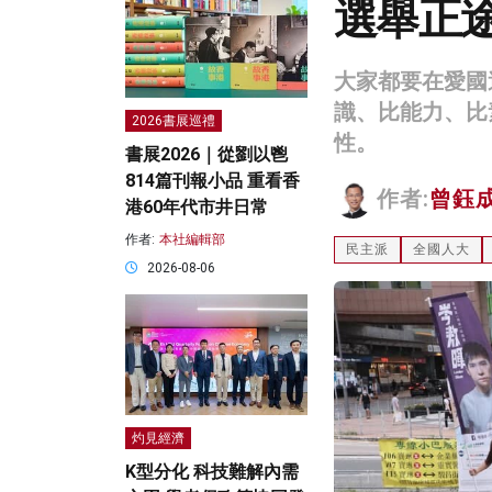
選舉正
大家都要在愛國
識、比能力、比
2026書展巡禮
性。
書展2026｜從劉以鬯
814篇刊報小品 重看香
作者:
曾鈺
港60年代市井日常
作者:
本社編輯部
民主派
全國人大
2026-08-06
灼見經濟
K型分化 科技難解內需