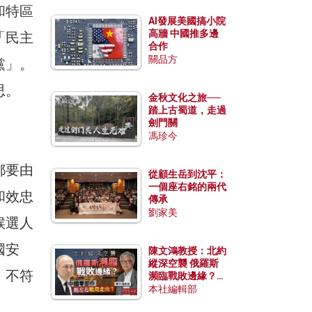
和特區
AI發展美國搞小院
高牆 中國推多邊
「民主
合作
關品方
黨」。
思。
金秋文化之旅──
踏上古蜀道，走過
劍門關
馮珍今
都要由
從顧生岳到沈平：
一個座右銘的兩代
和效忠
傳承
劉家美
候選人
國安
陳文鴻教授：北約
縱深空襲 俄羅斯
，不符
瀕臨戰敗邊緣？中
國零部件能左右戰
本社編輯部
局走向？