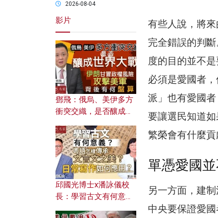
2026-08-04
影片
有些人說，將來
完全錯誤的判斷
度的目的並不是
必須是愛國者，
派」也有愛國者
鄧飛：俄烏、美伊多方
衝突交織，是否釀成世
要讓選民知道如
界大戰？ 伊朗甘冒政權
繁榮會有什麼貢
風險攻擊美軍，背後有
何盤算？
單憑愛國並
邱國光博士x潘詠儀校
另一方面，建制
長：學習古文有何意
中央要保證愛國
義？ 粵語怎樣傳承文言