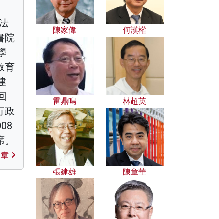
立法
陳家偉
何漢權
書院
學
教育
建
回
雷鼎鳴
林超英
行政
08
席。
文章
張建雄
陳章華