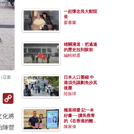
一起懷念吳大猷院
長
廖書蘭
雄關漫道：把遙遠
的歷史拉到眼前
編輯精選
（亞新
日本人口萎縮 中
港須先謀劃免步其
後塵
陸振球
Copy
Link
種菜得愛 記一本
文化將
好書──讀吳燕青
的《在香港的離島
治陣營
種菜》
陳家偉