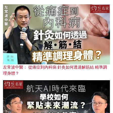
左常波中醫： 從痛症到內科病 針灸如何透過解筋結 精準調
理身體？