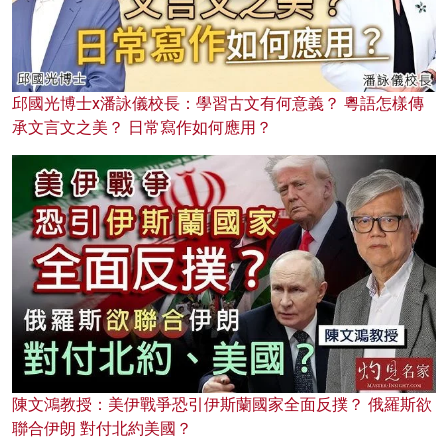
邱國光博士x潘詠儀校長：學習古文有何意義？ 粵語怎樣傳
承文言文之美？ 日常寫作如何應用？
陳文鴻教授：美伊戰爭恐引伊斯蘭國家全面反撲？ 俄羅斯欲
聯合伊朗 對付北約美國？