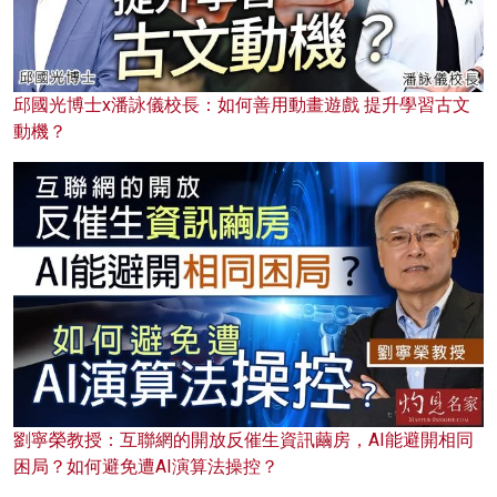
邱國光博士x潘詠儀校長：如何善用動畫遊戲 提升學習古文
動機？
劉寧榮教授：互聯網的開放反催生資訊繭房，AI能避開相同
困局？如何避免遭AI演算法操控？