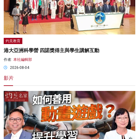
灼見教育
港大亞洲科學營 四諾獎得主與學生講解互動
作者:
本社編輯部
2026-08-04
影片