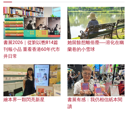
書展2026｜從劉以鬯814篇
她留餘想離俗塵──溶化在幽
刊報小品 重看香港60年代市
蘭巷的小雪球
井日常
繪本界一顆閃亮新星
書展有感：我仍相信紙本閱
讀