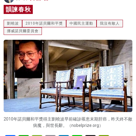
名家榜
韻諫春秋
灼見活動
劉曉波
2010年諾貝爾和平獎
中國民主運動
我沒有敵人
挪威諾貝爾委員會
關於我們
2010年諾貝爾和平獎得主劉曉波早前確診罹患末期肝癌，昨天終不敵
病魔，與世長辭。（nobelprize.org）