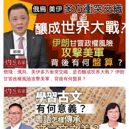
鄧飛：俄烏、美伊多方衝突交織，是否釀成世界大戰？ 伊朗
甘冒政權風險攻擊美軍，背後有何盤算？