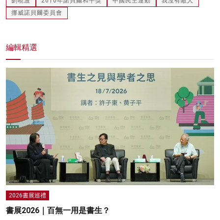
劉曉波
2010年諾貝爾和平獎
中國民主運動
我沒有敵人
挪威諾貝爾委員會
編輯精選
2026書展巡禮
書展2026｜百無一用是書生？