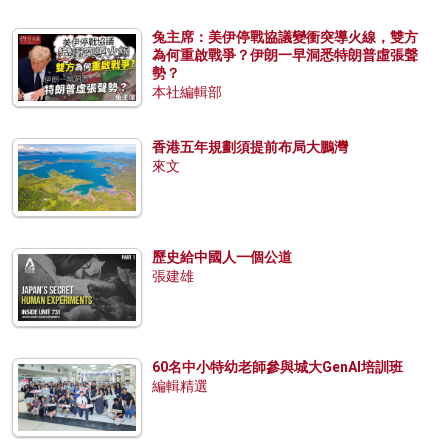
兔主席：美伊停戰協議變衝突導火線，雙方
為何重啟戰爭？伊朗一早洞悉特朗普虛張聲
勢？
本社編輯部
香港五年規劃須提前布局大鵬灣
來文
歷史給中國人一個公道
張建雄
60名中小特幼老師參與城大GenAI培訓班
編輯精選