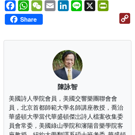
Facebook
WhatsApp
WeChat
Email
LinkedIn
Line
X
PrintFriendl
C
Share
Li
陳詠智
美國詩人學院會員，美國交響樂團聯會會
員，北京首都師範大學名師講座教授，喬治
華盛頓大學當代華盛頓傑岀詩人檔案收集委
員會常委，美國綠山學院和瀋陽音樂學院客
座教授，紐約大學翻譯系碩士班考委, 華盛頓