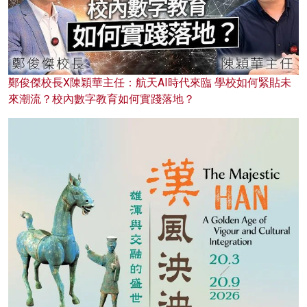
鄭俊傑校長X陳穎華主任：航天AI時代來臨 學校如何緊貼未
來潮流？校內數字教育如何實踐落地？