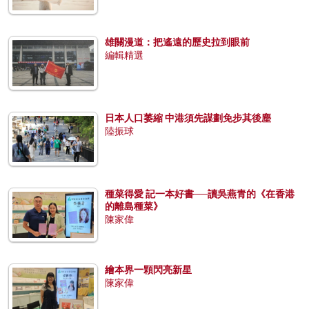
雄關漫道：把遙遠的歷史拉到眼前
編輯精選
日本人口萎縮 中港須先謀劃免步其後塵
陸振球
種菜得愛 記一本好書──讀吳燕青的《在香港
的離島種菜》
陳家偉
繪本界一顆閃亮新星
陳家偉