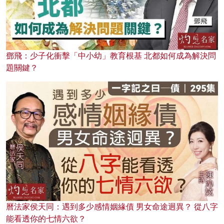
鄧飛：少子化衝擊「中小幼」教育根基 北都如何成為解決問
題關鍵？
曆法家侯天同：遇到多少感情姻緣債 男女命途迥異？ 從八字
能看透你的七情六欲？