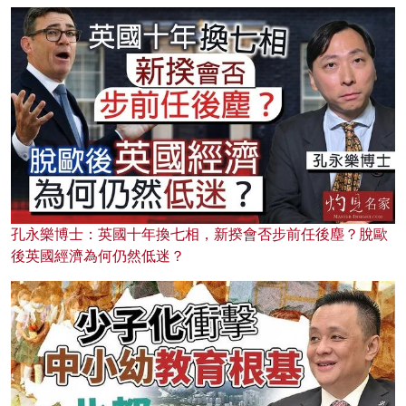
孔永樂博士：英國十年換七相，新揆會否步前任後塵？脫歐
後英國經濟為何仍然低迷？