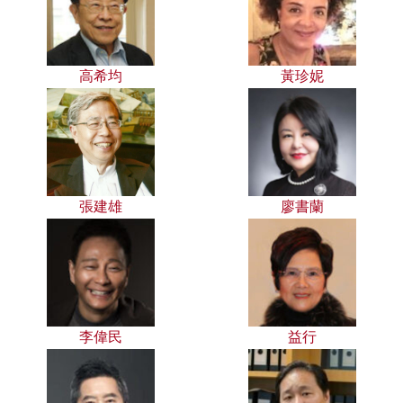
高希均
黃珍妮
張建雄
廖書蘭
李偉民
益行