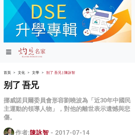
政局
教育
文化
財經
首頁
文化
文學
别了 吾兄 | 陳詠智
生活
别了 吾兄
健康
挪威諾貝爾委員會形容劉曉波為「近30年中國民
商業
主運動的領導人物」，對他的離世表示遺憾與悲
傷。
科技
影片
作者:
陳詠智
- 2017-07-14