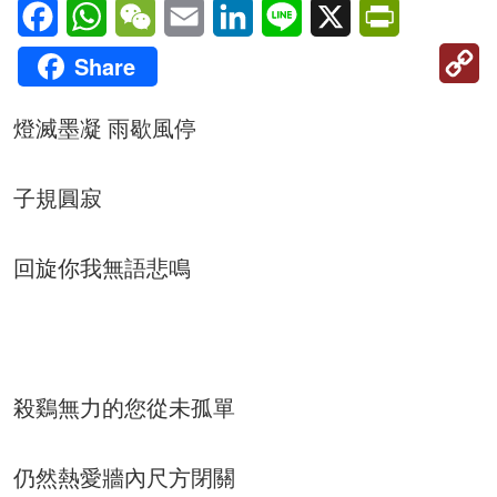
Facebook
WhatsApp
WeChat
Email
LinkedIn
Line
X
PrintFriendl
C
Share
Li
燈滅墨凝 雨歇風停
子規圓寂
回旋你我無語悲鳴
殺鷄無力的您從未孤單
仍然熱愛牆內尺方閉關