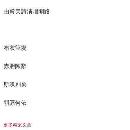
由贊美詩淸唱開路
布衣筆癡
赤胆陳辭
斯魂別矣
弱寡何依
更多精采文章