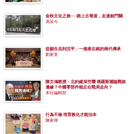
金秋文化之旅──踏上古蜀道，走過劍門關
馮珍今
從顧生岳到沈平：一個座右銘的兩代傳承
劉家美
陳文鴻教授：北約縱深空襲 俄羅斯瀕臨戰敗
邊緣？中國零部件能左右戰局走向？
本社編輯部
行為不檢 培育教化才能治本
陳家偉