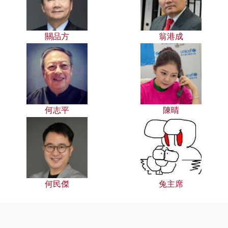
關品方
翁港成
何志平
陳晴
何民傑
兔主席