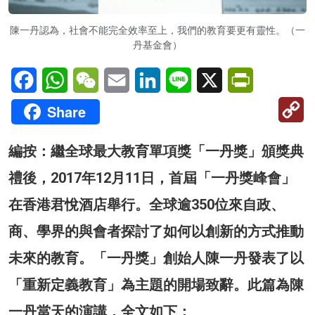
陳一丹認為，社會不能完全效率至上，我們的教育要更有靈性。（一
丹基金會）
Facebook
WhatsApp
WeChat
Email
LinkedIn
Line
X
PrintFriendl
C
Share
Li
編按：繼全球最大教育單項獎「一丹獎」頒獎典
禮後，2017年12月11日，首屆「一丹獎峰會」
在香港君悅酒店舉行。全球逾350位來自政、
商、學界的與會者探討了如何以創新的方式推動
未來的教育。「一丹獎」創始人陳一丹發表了以
「重新定義教育」為主題的開場致辭。此篇為陳
一丹當天的演講，全文如下：