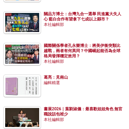
關品方博士：台灣九合一選舉 民進黨大失人
心 藍白合作有望拿下七成以上縣市？
本社編輯部
國際關係學者孔永樂博士：將美伊衝突類比
越戰，兩者有何異同？中國崛起能否為全球
格局發揮穩定效用？
本社編輯部
葛亮：見南山
編輯精選
書展2026｜葉劉淑儀：最喜歡姐姐角色 無官
職說話包袱少
本社編輯部