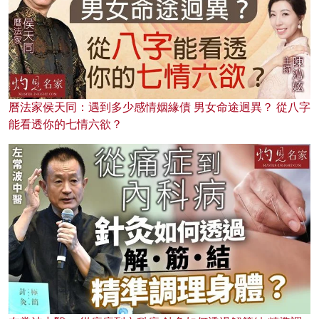
曆法家侯天同：遇到多少感情姻緣債 男女命途迥異？ 從八字
能看透你的七情六欲？