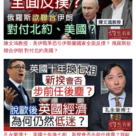
陳文鴻教授：美伊戰爭恐引伊斯蘭國家全面反撲？ 俄羅斯欲
聯合伊朗 對付北約美國？
孔永樂博士：英國十年換七相，新揆會否步前任後塵？脫歐