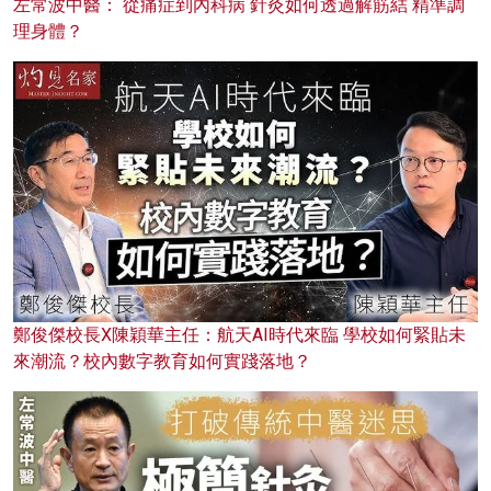
左常波中醫： 從痛症到內科病 針灸如何透過解筋結 精準調
理身體？
鄭俊傑校長X陳穎華主任：航天AI時代來臨 學校如何緊貼未
來潮流？校內數字教育如何實踐落地？