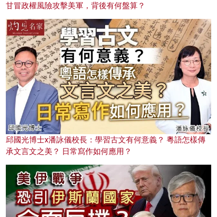
甘冒政權風險攻擊美軍，背後有何盤算？
邱國光博士x潘詠儀校長：學習古文有何意義？ 粵語怎樣傳
承文言文之美？ 日常寫作如何應用？