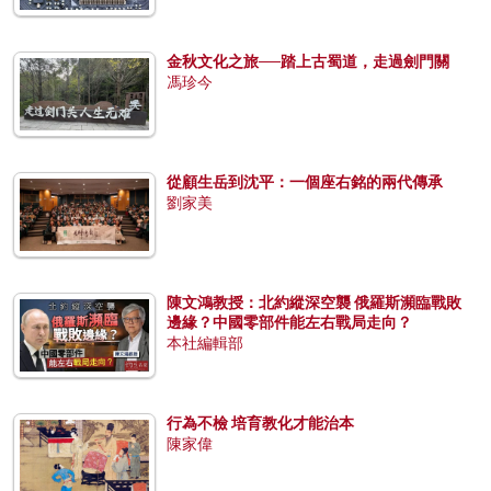
金秋文化之旅──踏上古蜀道，走過劍門關
馮珍今
從顧生岳到沈平：一個座右銘的兩代傳承
劉家美
陳文鴻教授：北約縱深空襲 俄羅斯瀕臨戰敗
邊緣？中國零部件能左右戰局走向？
本社編輯部
行為不檢 培育教化才能治本
陳家偉