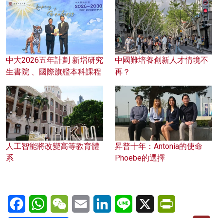
中大2026五年計劃 新增研究
中國難培養創新人才情境不
生書院 、國際旗艦本科課程
再？
人工智能將改變高等教育體
昇普十年：Antonia的使命
系
Phoebe的選擇
Facebook
WhatsApp
WeChat
Email
LinkedIn
Line
X
PrintFriendl