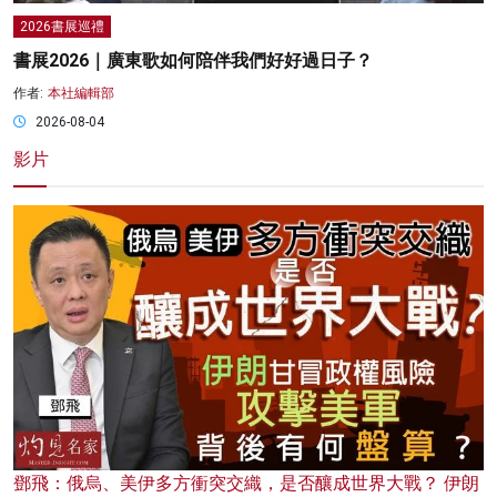
2026書展巡禮
書展2026｜廣東歌如何陪伴我們好好過日子？
作者:
本社編輯部
2026-08-04
影片
鄧飛：俄烏、美伊多方衝突交織，是否釀成世界大戰？ 伊朗