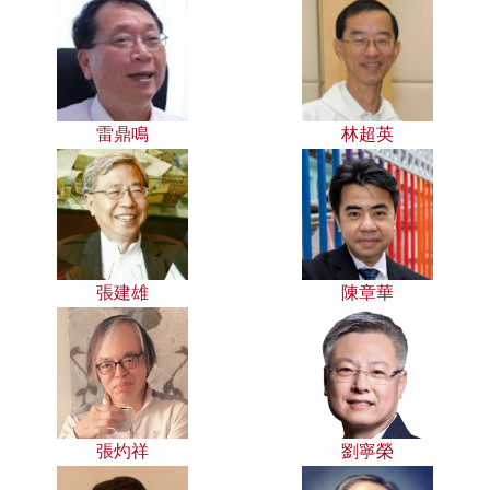
雷鼎鳴
林超英
張建雄
陳章華
張灼祥
劉寧榮