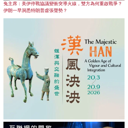
兔主席：美伊停戰協議變衝突導火線，雙方為何重啟戰爭？
伊朗一早洞悉特朗普虛張聲勢？