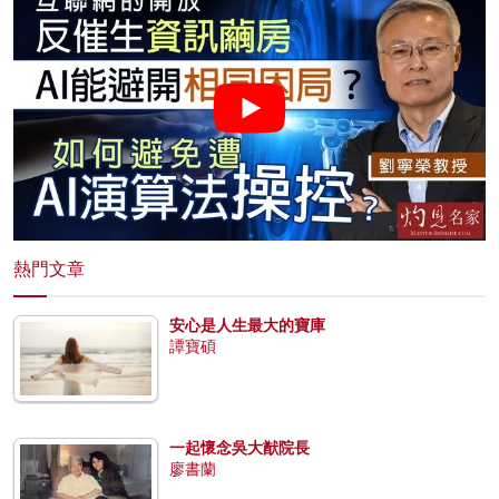
熱門文章
安心是人生最大的寶庫
譚寶碩
一起懷念吳大猷院長
廖書蘭