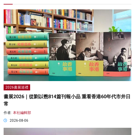
2026書展巡禮
書展2026｜從劉以鬯814篇刊報小品 重看香港60年代市井日
常
作者:
本社編輯部
2026-08-06