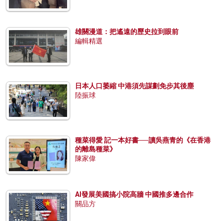
雄關漫道：把遙遠的歷史拉到眼前
編輯精選
日本人口萎縮 中港須先謀劃免步其後塵
陸振球
種菜得愛 記一本好書──讀吳燕青的《在香港
的離島種菜》
陳家偉
AI發展美國搞小院高牆 中國推多邊合作
關品方