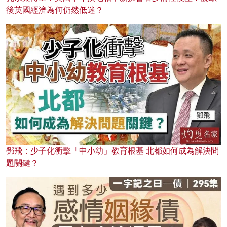
後英國經濟為何仍然低迷？
鄧飛：少子化衝擊「中小幼」教育根基 北都如何成為解決問
題關鍵？