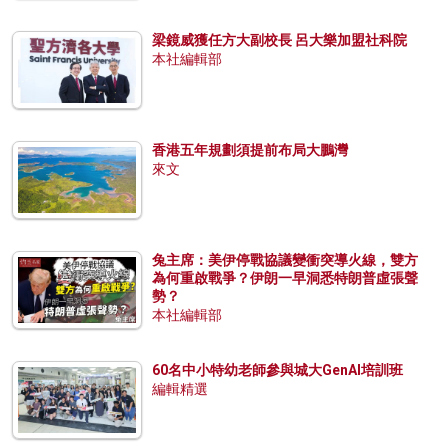
梁鏡威獲任方大副校長 呂大樂加盟社科院
本社編輯部
香港五年規劃須提前布局大鵬灣
來文
兔主席：美伊停戰協議變衝突導火線，雙方
為何重啟戰爭？伊朗一早洞悉特朗普虛張聲
勢？
本社編輯部
60名中小特幼老師參與城大GenAI培訓班
編輯精選