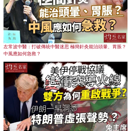
左常波中醫：打破傳統中醫迷思 極簡針灸能治頭暈、胃脹？
中風應如何急救？