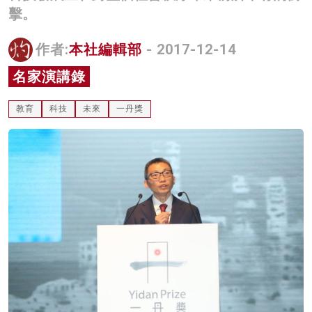
擊。
名家榜
灼見活動
作者:
本社編輯部
- 2017-12-14
名家演講錄
關於我們
教育
科技
未來
一丹獎