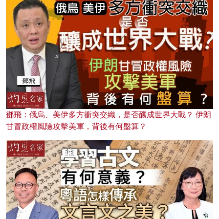
鄧飛：俄烏、美伊多方衝突交織，是否釀成世界大戰？ 伊朗
甘冒政權風險攻擊美軍，背後有何盤算？