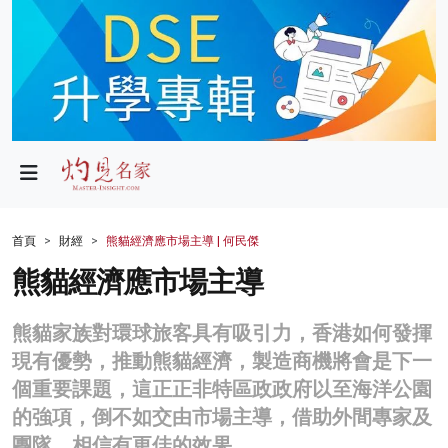
政局
教育
文化
財經
首頁
財經
熊貓經濟應市場主導 | 何民傑
生活
熊貓經濟應市場主導
健康
熊貓家族對環球旅客具有吸引力，香港如何發揮
商業
現有優勢，推動熊貓經濟，製造商機將會是下一
個重要課題，這正正非特區政政府以至海洋公園
科技
的強項，倒不如交由市場主導，借助外間專家及
影片
團隊，相信有更佳的效果。