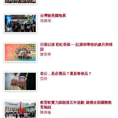
台灣被美國拖累
張建雄
日落以後 彩虹長留──記屋邨學校的歲月與情
誼
陳章華
老公，是必需品？還是奢侈品？
范玲
教育軟實力賦能港五年規劃 建構全面國際教
育樞紐
陳偉倫