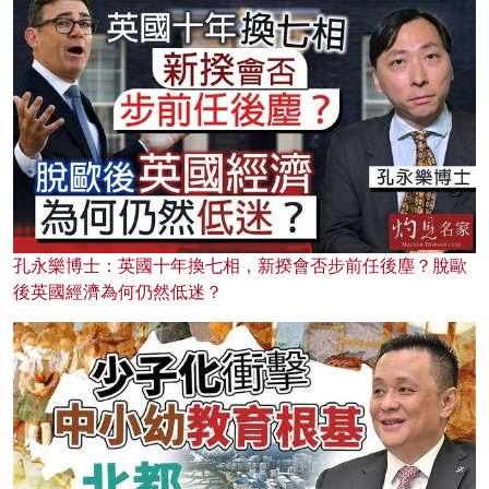
孔永樂博士：英國十年換七相，新揆會否步前任後塵？脫歐
後英國經濟為何仍然低迷？