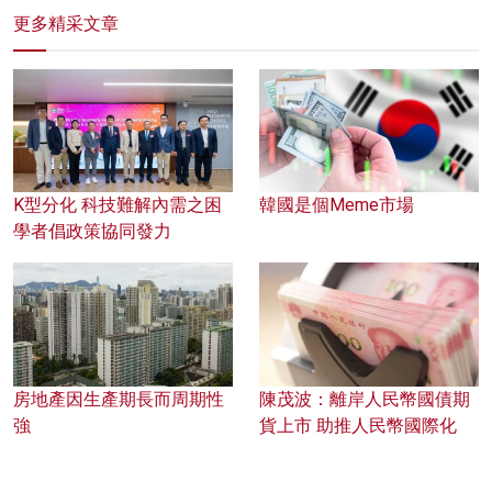
更多精采文章
K型分化 科技難解內需之困
韓國是個Meme市場
學者倡政策協同發力
房地產因生產期長而周期性
陳茂波：離岸人民幣國債期
強
貨上市 助推人民幣國際化