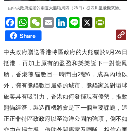
由中央政府送贈的兩隻大熊猫周四（26日）從四川坐飛機來港。
Facebook
WhatsApp
WeChat
Email
LinkedIn
Line
X
PrintFriendl
C
Share
Li
中央政府贈送香港特區政府的大熊貓於9月26日
抵港，再加上原有的盈盈和樂樂誕下一對龍鳳
胎，香港熊貓數目一時間由2變6，成為內地以
外，擁有熊貓數目最多的城市。熊貓家族對環球
旅客具有吸引力，香港如何發揮現有優勢，推動
熊貓經濟，製造商機將會是下一個重要課題，這
正正非特區政政府以至海洋公園的強項，倒不如
交由市場主導，借助外間專家及團隊，相信有更