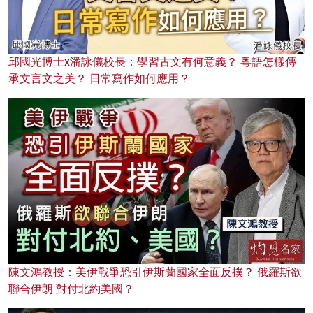
邱國光博士x潘詠儀校長：學習古文有何意義？ 粵語怎樣傳
承文言文之美？ 日常寫作如何應用？
陳文鴻教授：美伊戰爭恐引伊斯蘭國家全面反撲？ 俄羅斯欲
聯合伊朗 對付北約美國？