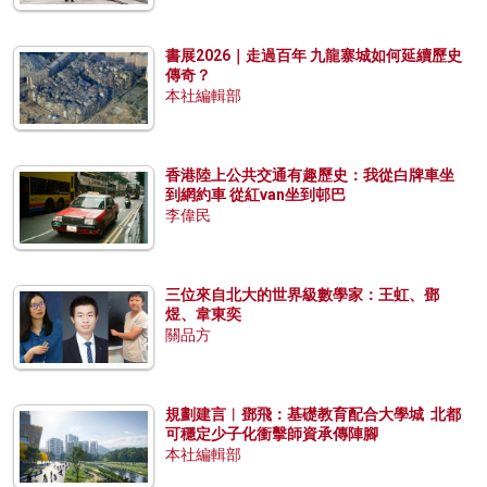
書展2026｜走過百年 九龍寨城如何延續歷史
傳奇？
本社編輯部
香港陸上公共交通有趣歷史：我從白牌車坐
到網約車 從紅van坐到邨巴
李偉民
三位來自北大的世界級數學家：王虹、鄧
煜、韋東奕
關品方
規劃建言︱鄧飛：基礎教育配合大學城 北都
可穩定少子化衝擊師資承傳陣腳
本社編輯部