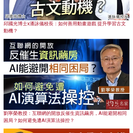
邱國光博士x潘詠儀校長：如何善用動畫遊戲 提升學習古文
動機？
劉寧榮教授：互聯網的開放反催生資訊繭房，AI能避開相同
困局？如何避免遭AI演算法操控？