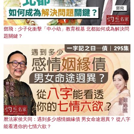
鄧飛：少子化衝擊「中小幼」教育根基 北都如何成為解決問
題關鍵？
曆法家侯天同：遇到多少感情姻緣債 男女命途迥異？ 從八字
能看透你的七情六欲？