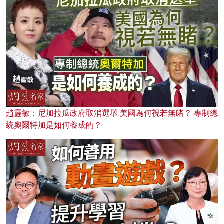
趙靈敏：尼加拉瓜政府取消選舉 美國為何視若無睹？ 專制總
統奧爾特加是如何養成的？