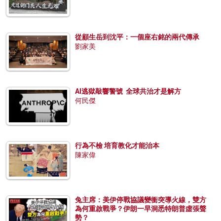
從顧生岳到沈平：一個座右銘的兩代傳承
劉家美
AI逃獄敲響警號 全球共治才是解方
何民傑
行為不檢 培育教化才能治本
陳家偉
兔主席：美伊停戰協議變衝突導火線，雙方
為何重啟戰爭？伊朗一早洞悉特朗普虛張聲
勢？