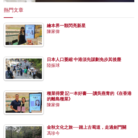
熱門文章
繪本界一顆閃亮新星
陳家偉
日本人口萎縮 中港須先謀劃免步其後塵
陸振球
種菜得愛 記一本好書──讀吳燕青的《在香港
的離島種菜》
陳家偉
金秋文化之旅──踏上古蜀道，走過劍門關
馮珍今