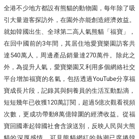
全港不少地方都設有熊貓的動物園，每年除了吸
引大量遊客探訪外，在園外亦能創造經濟效益。
就如韓國出生、全球第二高人氣熊貓「福寶」，
在回中國前的3年間，其居住地愛寶樂園訪客共
達540萬人，周邊產品銷量達270萬件。除此之
外，為提升人氣，愛寶樂園又利用多個網絡社交
平台增加福寶的名氣，包括透過YouTube分享福
寶成長片段，記錄其與飼養員的生活互動點滴，
短短幾年已收獲120萬訂閱，超過5億次觀看視頻
次數，更成功帶動8萬億韓圜的經濟收益。從福
寶回國牽起韓國社會含淚送別，反映人民與大熊
貓的深厚感情，可見熊貓網紅的熱潮已席捲韓