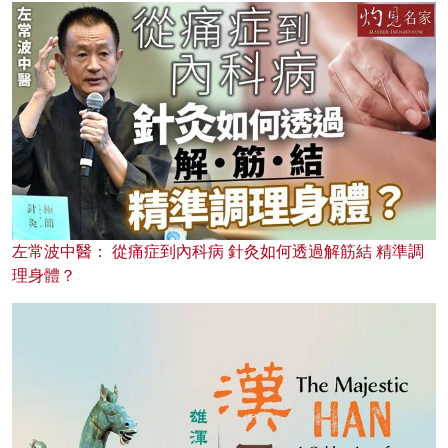
左常波中醫： 從痛症到內科病 針灸如何透過解筋結 精準調
理身體？