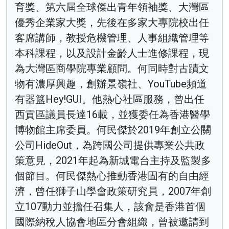
育獎、第六屆全球傑出青年領袖獎、大灣區
優秀企業家大獎，先後在多家大專院校出任
客席講師，教授危機管理、人事組織管理等
本科課程，以及設計金齡人士進修課程，現
為大灣區商學院專業顧問。何同時對古蹟文
物有濃厚興趣，創辦景嶺社、YouTube頻道
有器簋Hey!GUI。他熱心社區服務，曾出任
西貢區議員長達16載，並獲委任為香港醫學
博物館主席委員。何民傑於2019年創立公關
公司HideOut，為跨國公司提供專業公共政
策意見，2021年起為新城電台主持及監製多
個節目。何民傑熱心推動香港固有的自由經
濟，曾任獅子山學會政策研究員，2007年創
立107動力並擔任召集人，該會是香港首個
國際納稅人協會地區分會組織，曾被邀請到