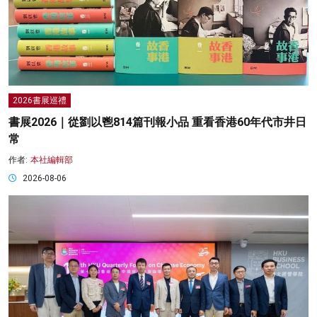
2026書展巡禮
書展2026｜從劉以鬯814篇刊報小品 重看香港60年代市井日
常
作者:
本社編輯部
2026-08-06