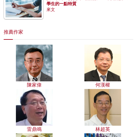
學生的一點特質
來文
推薦作家
陳家偉
何漢權
雷鼎鳴
林超英