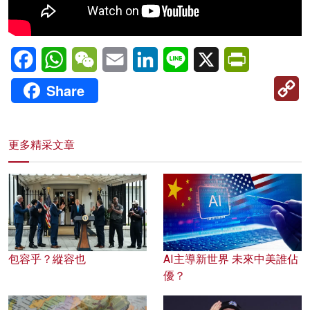
Facebook
WhatsApp
WeChat
Email
LinkedIn
Line
X
PrintFriendl
C
Share
Li
更多精采文章
包容乎？縱容也
AI主導新世界 未來中美誰佔
優？