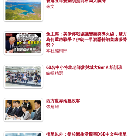
香港五年規劃須提前布局大鵬灣
來文
兔主席：美伊停戰協議變衝突導火線，雙方
為何重啟戰爭？伊朗一早洞悉特朗普虛張聲
勢？
本社編輯部
60名中小特幼老師參與城大GenAI培訓班
編輯精選
西方世界兩批政客
張建雄
摘星以外：從校園生活觀察DSE中文科摘星