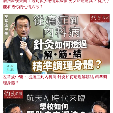
曆法家侯天同：遇到多少感情姻緣債 男女命途迥異？ 從八字
能看透你的七情六欲？
左常波中醫： 從痛症到內科病 針灸如何透過解筋結 精準調
理身體？