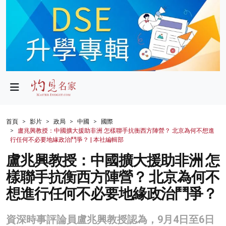
政局
教育
文化
財經
首頁
影片
政局
中國
國際
盧兆興教授：中國擴大援助非洲 怎樣聯手抗衡西方陣營？ 北京為何不想進
生活
行任何不必要地緣政治鬥爭？ | 本社編輯部
盧兆興教授：中國擴大援助非洲 怎
健康
樣聯手抗衡西方陣營？ 北京為何不
商業
想進行任何不必要地緣政治鬥爭？
科技
資深時事評論員盧兆興教授認為，9月4日至6日
影片