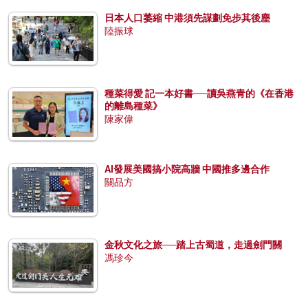
日本人口萎縮 中港須先謀劃免步其後塵
陸振球
種菜得愛 記一本好書──讀吳燕青的《在香港
的離島種菜》
陳家偉
AI發展美國搞小院高牆 中國推多邊合作
關品方
金秋文化之旅──踏上古蜀道，走過劍門關
馮珍今