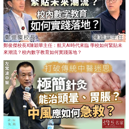
鄭俊傑校長X陳穎華主任：航天AI時代來臨 學校如何緊貼未
來潮流？校內數字教育如何實踐落地？