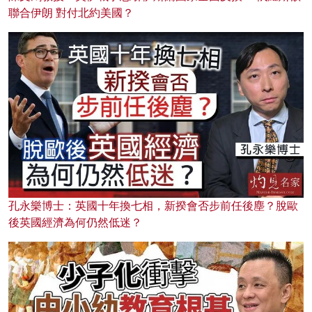
聯合伊朗 對付北約美國？
孔永樂博士：英國十年換七相，新揆會否步前任後塵？脫歐
後英國經濟為何仍然低迷？