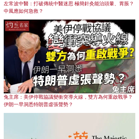
左常波中醫：打破傳統中醫迷思 極簡針灸能治頭暈、胃脹？
中風應如何急救？
兔主席：美伊停戰協議變衝突導火線，雙方為何重啟戰爭？
伊朗一早洞悉特朗普虛張聲勢？