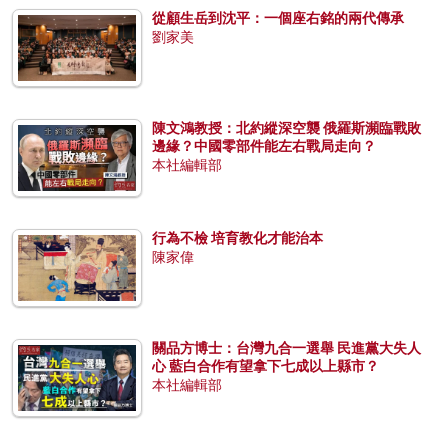
從顧生岳到沈平：一個座右銘的兩代傳承
劉家美
陳文鴻教授：北約縱深空襲 俄羅斯瀕臨戰敗
邊緣？中國零部件能左右戰局走向？
本社編輯部
行為不檢 培育教化才能治本
陳家偉
關品方博士：台灣九合一選舉 民進黨大失人
心 藍白合作有望拿下七成以上縣市？
本社編輯部