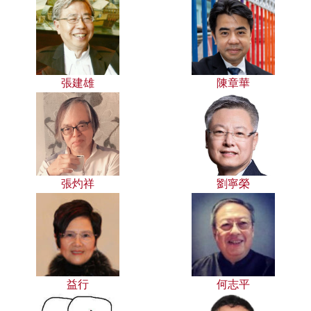
張建雄
陳章華
張灼祥
劉寧榮
益行
何志平