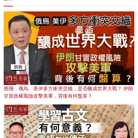
鄧飛：俄烏、美伊多方衝突交織，是否釀成世界大戰？ 伊朗
甘冒政權風險攻擊美軍，背後有何盤算？