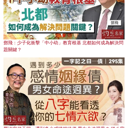
鄧飛：少子化衝擊「中小幼」教育根基 北都如何成為解決問
題關鍵？