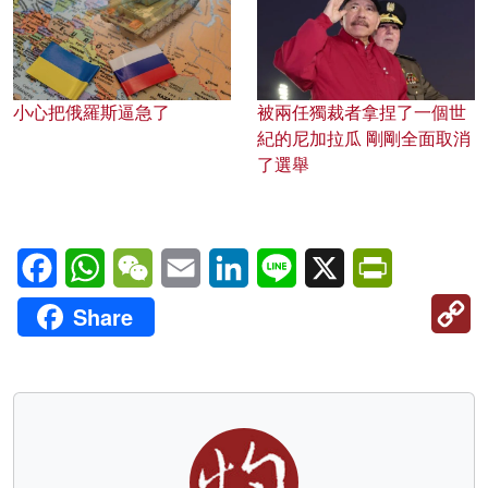
小心把俄羅斯逼急了
被兩任獨裁者拿捏了一個世
紀的尼加拉瓜 剛剛全面取消
了選舉
Facebook
WhatsApp
WeChat
Email
LinkedIn
Line
X
PrintFriendl
C
Share
Li