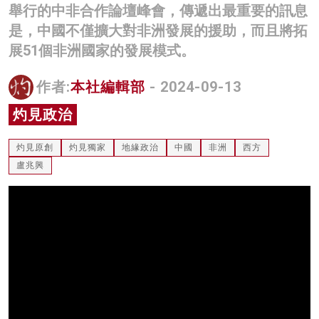
舉行的中非合作論壇峰會，傳遞出最重要的訊息
名家榜
是，中國不僅擴大對非洲發展的援助，而且將拓
灼見活動
展51個非洲國家的發展模式。
關於我們
作者:
本社編輯部
- 2024-09-13
灼見政治
灼見原創
灼見獨家
地緣政治
中國
非洲
西方
盧兆興