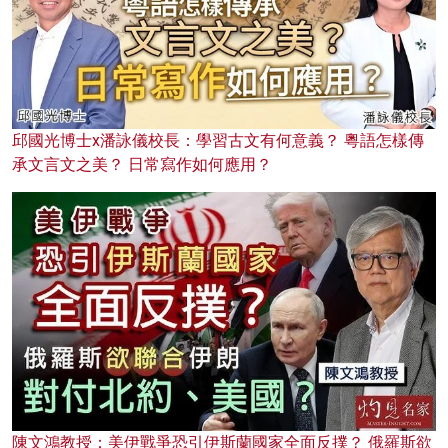
邱國光博士x潘詠儀校長：學習古文有何意義？ 粵語怎樣傳
承文言文之美？ 日常寫作如何應用？
陳文鴻教授：美伊戰爭恐引伊斯蘭國家全面反撲？ 俄羅斯欲