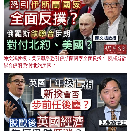
陳文鴻教授：美伊戰爭恐引伊斯蘭國家全面反撲？ 俄羅斯欲
聯合伊朗 對付北約美國？