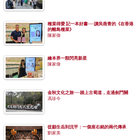
種菜得愛 記一本好書──讀吳燕青的《在香港
的離島種菜》
陳家偉
繪本界一顆閃亮新星
陳家偉
金秋文化之旅──踏上古蜀道，走過劍門關
馮珍今
從顧生岳到沈平：一個座右銘的兩代傳承
劉家美