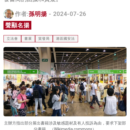
名家榜
作者:
孫明揚
- 2024-07-26
灼見活動
聲顯名揚
關於我們
立法會
書展
貿發局
港區國安法
主辦方指出部分展出書籍涉及敏感題材及有人投訴為由，要求下架部
分書籍。（Wikimedia commons）