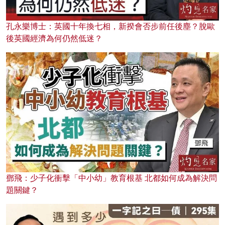
孔永樂博士：英國十年換七相，新揆會否步前任後塵？脫歐
後英國經濟為何仍然低迷？
鄧飛：少子化衝擊「中小幼」教育根基 北都如何成為解決問
題關鍵？