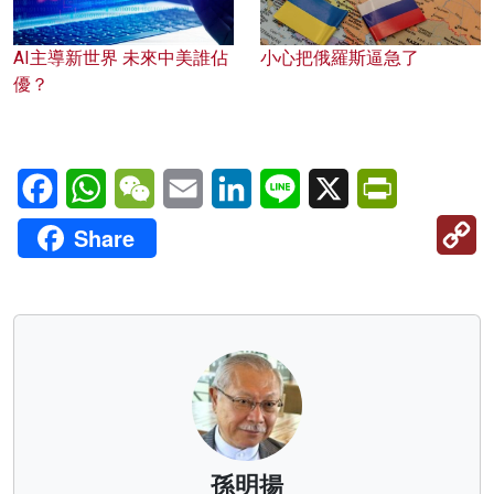
AI主導新世界 未來中美誰佔
小心把俄羅斯逼急了
優？
Facebook
WhatsApp
WeChat
Email
LinkedIn
Line
X
PrintFriendl
C
Share
Li
孫明揚