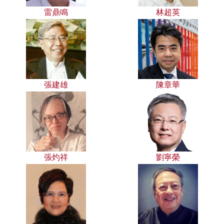
雷鼎鳴
林超英
張建雄
陳章華
張灼祥
劉寧榮