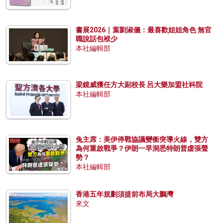
書展2026｜葉劉淑儀：最喜歡姐姐角色 無官
職說話包袱少
本社編輯部
梁鏡威獲任方大副校長 呂大樂加盟社科院
本社編輯部
兔主席：美伊停戰協議變衝突導火線，雙方
為何重啟戰爭？伊朗一早洞悉特朗普虛張聲
勢？
本社編輯部
香港五年規劃須提前布局大鵬灣
來文