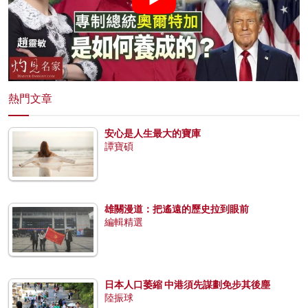
熱門文章
安心是人生最大的寶庫
譚寶碩
雄關漫道：把遙遠的歷史拉到眼前
編輯精選
日本人口萎縮 中港須先謀劃免步其後塵
陸振球