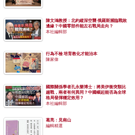
陳文鴻教授：北約縱深空襲 俄羅斯瀕臨戰敗
邊緣？中國零部件能左右戰局走向？
本社編輯部
行為不檢 培育教化才能治本
陳家偉
國際關係學者孔永樂博士：將美伊衝突類比
越戰，兩者有何異同？中國崛起能否為全球
格局發揮穩定效用？
本社編輯部
葛亮：見南山
編輯精選