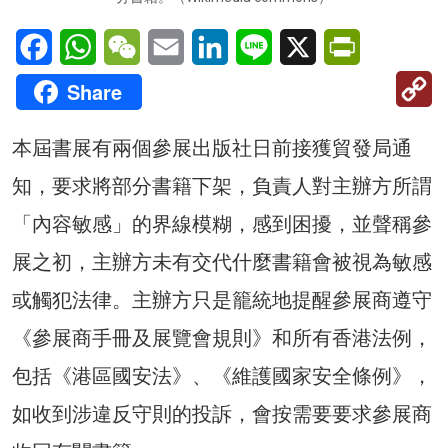
Facebook
WhatsApp
WeChat
Email
LinkedIn
Line
X
PrintFriendl
C
Share
Li
本屆書展有兩個參展出版社日前接獲貿發局通
知，要求將部分書籍下架，負責人對主辦方所謂
「內容敏感」的界線模糊，感到困擾，並聲稱參
展之初，主辦方未有交代什麼書籍會被視為敏感
或觸犯法律。主辦方只是籠統地提醒參展商遵守
《參展商手冊及展覽會規則》和所有香港法例，
包括《港區國安法》、《維護國家安全條例》，
如收到涉違反守則的投訴，會按需要要求參展商