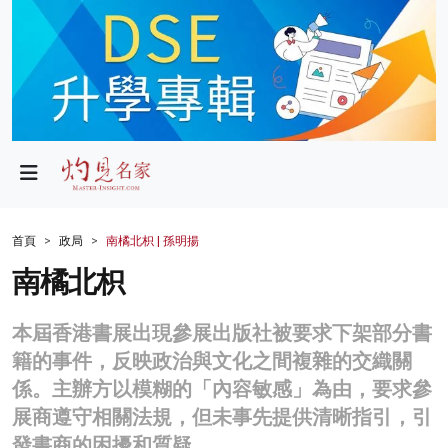
政局
教育
文化
財經
首頁
政局
南橘北枳 | 孫明揚
生活
南橘北枳
健康
本屆香港書展出現參展出版社被要求下架部分書
商業
籍的事件，反映政治與文化之間複雜的交織關
係。主辦方以模糊的「內容敏感」為由，要求參
科技
展商遵守相關法規，但未事先提供清晰指引，引
影片
發書商的困擾和質疑。