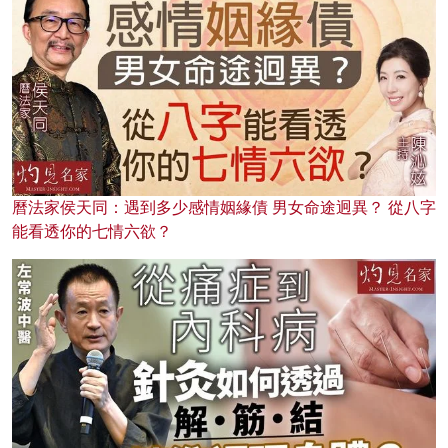
曆法家侯天同：遇到多少感情姻緣債 男女命途迥異？ 從八字
能看透你的七情六欲？