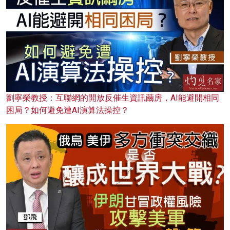
劉寧榮教授：互聯網的開放反催生資訊繭房，AI能避開相同
困局？如何避免遭AI演算法操控？