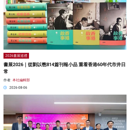
2026書展巡禮
書展2026｜從劉以鬯814篇刊報小品 重看香港60年代市井日
常
作者:
本社編輯部
2026-08-06