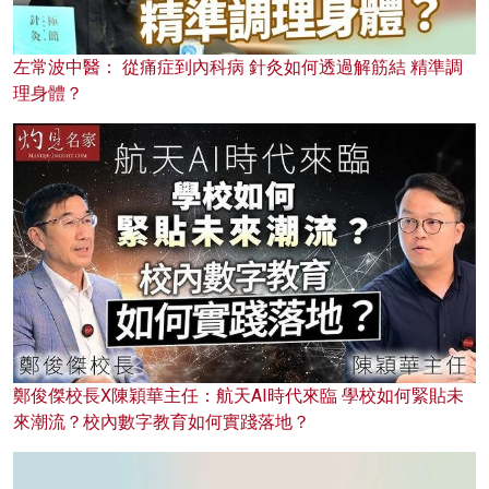
左常波中醫： 從痛症到內科病 針灸如何透過解筋結 精準調
理身體？
鄭俊傑校長X陳穎華主任：航天AI時代來臨 學校如何緊貼未
來潮流？校內數字教育如何實踐落地？