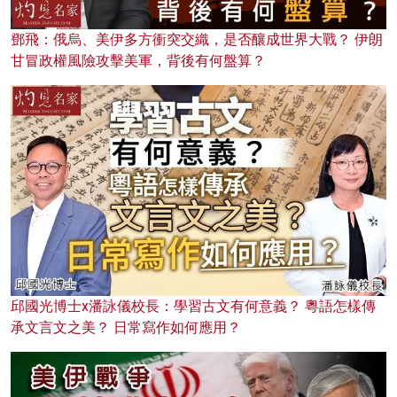
鄧飛：俄烏、美伊多方衝突交織，是否釀成世界大戰？ 伊朗
甘冒政權風險攻擊美軍，背後有何盤算？
邱國光博士x潘詠儀校長：學習古文有何意義？ 粵語怎樣傳
承文言文之美？ 日常寫作如何應用？