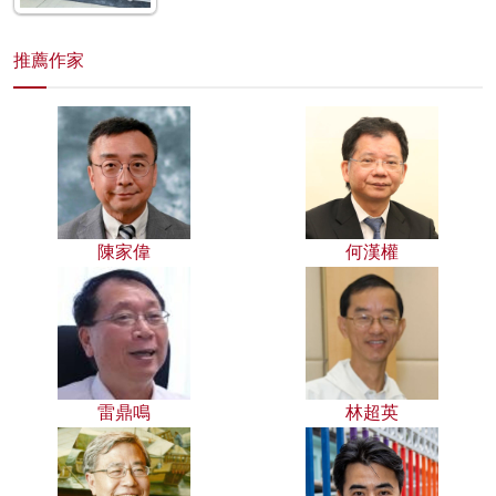
推薦作家
陳家偉
何漢權
雷鼎鳴
林超英