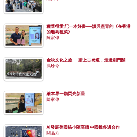
種菜得愛 記一本好書──讀吳燕青的《在香港
的離島種菜》
陳家偉
金秋文化之旅──踏上古蜀道，走過劍門關
馮珍今
繪本界一顆閃亮新星
陳家偉
AI發展美國搞小院高牆 中國推多邊合作
關品方