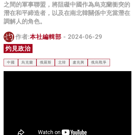
之間的軍事聯盟，將阻礙中國作為烏克蘭衝突的
名家榜
潛在和平締造者，以及在南北韓關係中充當潛在
灼見活動
調解人的角色。
關於我們
作者:
本社編輯部
- 2024-06-29
灼見政治
中國
烏克蘭
俄羅斯
北韓
盧兆興
俄烏戰爭