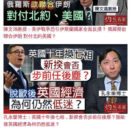
陳文鴻教授：美伊戰爭恐引伊斯蘭國家全面反撲？ 俄羅斯欲
聯合伊朗 對付北約美國？
孔永樂博士：英國十年換七相，新揆會否步前任後塵？脫歐
後英國經濟為何仍然低迷？