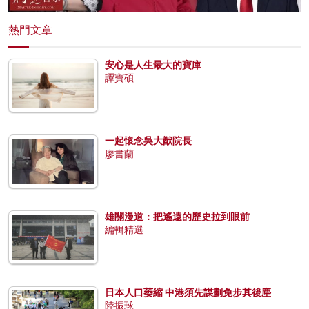
熱門文章
安心是人生最大的寶庫
譚寶碩
一起懷念吳大猷院長
廖書蘭
雄關漫道：把遙遠的歷史拉到眼前
編輯精選
日本人口萎縮 中港須先謀劃免步其後塵
陸振球