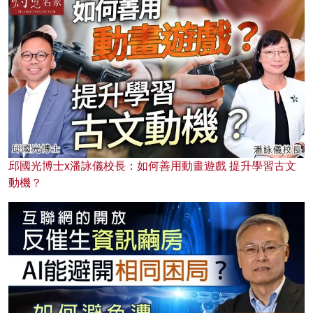
邱國光博士x潘詠儀校長：如何善用動畫遊戲 提升學習古文
動機？