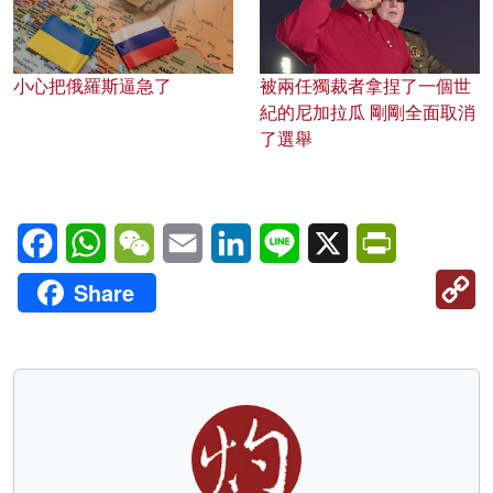
小心把俄羅斯逼急了
被兩任獨裁者拿捏了一個世
紀的尼加拉瓜 剛剛全面取消
了選舉
Facebook
WhatsApp
WeChat
Email
LinkedIn
Line
X
PrintFriendl
C
Share
Li