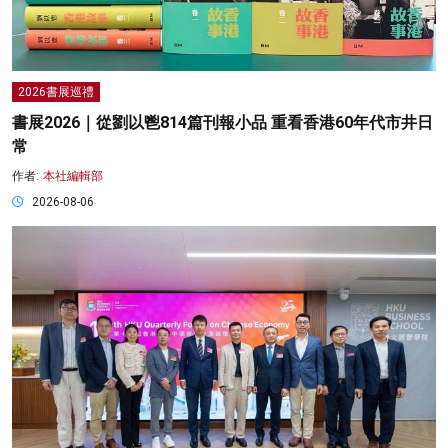
2026書展巡禮
書展2026｜從劉以鬯814篇刊報小品 重看香港60年代市井日
常
作者:
本社編輯部
2026-08-06