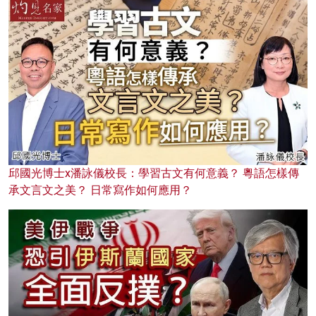
邱國光博士x潘詠儀校長：學習古文有何意義？ 粵語怎樣傳
承文言文之美？ 日常寫作如何應用？