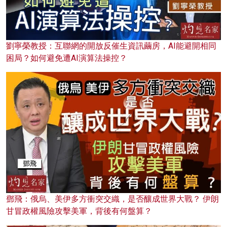
劉寧榮教授：互聯網的開放反催生資訊繭房，AI能避開相同
困局？如何避免遭AI演算法操控？
鄧飛：俄烏、美伊多方衝突交織，是否釀成世界大戰？ 伊朗
甘冒政權風險攻擊美軍，背後有何盤算？