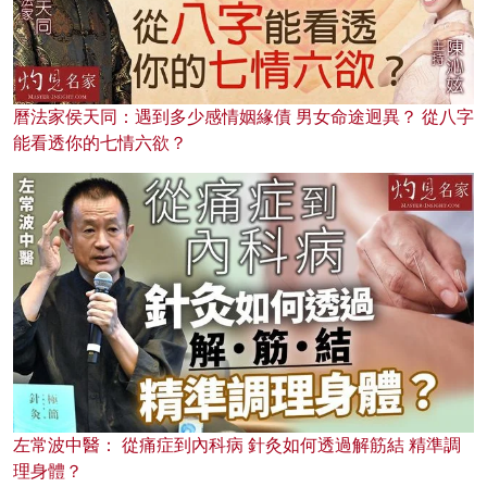
曆法家侯天同：遇到多少感情姻緣債 男女命途迥異？ 從八字
能看透你的七情六欲？
左常波中醫： 從痛症到內科病 針灸如何透過解筋結 精準調
理身體？