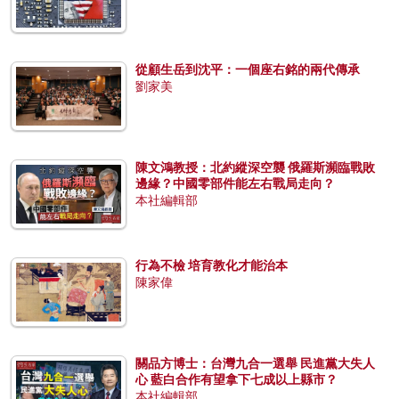
從顧生岳到沈平：一個座右銘的兩代傳承
劉家美
陳文鴻教授：北約縱深空襲 俄羅斯瀕臨戰敗
邊緣？中國零部件能左右戰局走向？
本社編輯部
行為不檢 培育教化才能治本
陳家偉
關品方博士：台灣九合一選舉 民進黨大失人
心 藍白合作有望拿下七成以上縣市？
本社編輯部