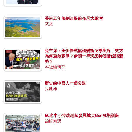
香港五年規劃須提前布局大鵬灣
來文
兔主席：美伊停戰協議變衝突導火線，雙方
為何重啟戰爭？伊朗一早洞悉特朗普虛張聲
勢？
本社編輯部
歷史給中國人一個公道
張建雄
60名中小特幼老師參與城大GenAI培訓班
編輯精選