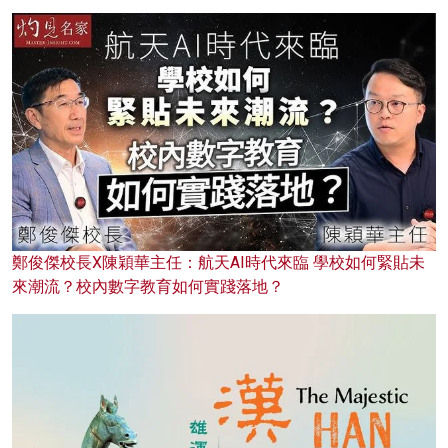
鄭俊傑校長X陳穎華主任：航天AI時代來臨 學校如何緊貼未
來潮流？校內數字教育如何實踐落地？