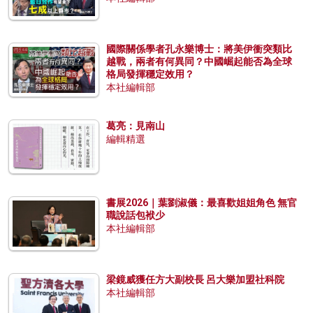
國際關係學者孔永樂博士：將美伊衝突類比
越戰，兩者有何異同？中國崛起能否為全球
格局發揮穩定效用？
本社編輯部
葛亮：見南山
編輯精選
書展2026｜葉劉淑儀：最喜歡姐姐角色 無官
職說話包袱少
本社編輯部
梁鏡威獲任方大副校長 呂大樂加盟社科院
本社編輯部