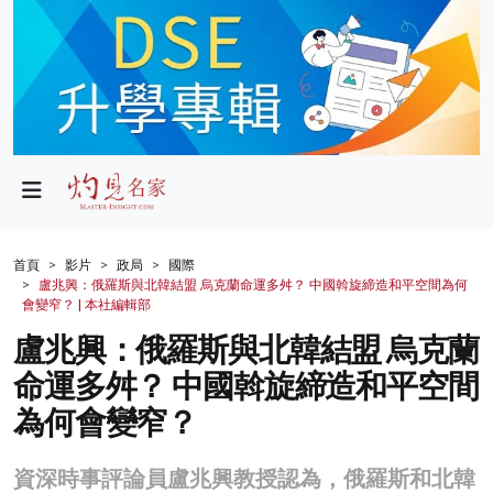
政局
教育
文化
財經
首頁
影片
政局
國際
盧兆興：俄羅斯與北韓結盟 烏克蘭命運多舛？ 中國斡旋締造和平空間為何
生活
會變窄？ | 本社編輯部
盧兆興：俄羅斯與北韓結盟 烏克蘭
健康
命運多舛？ 中國斡旋締造和平空間
商業
為何會變窄？
科技
資深時事評論員盧兆興教授認為，俄羅斯和北韓
影片