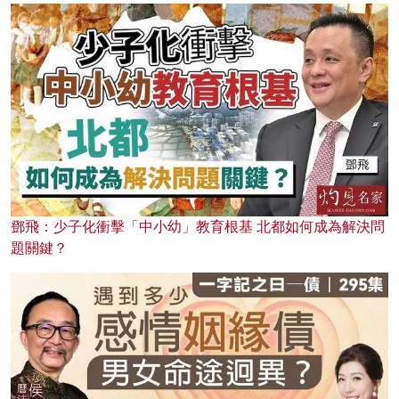
鄧飛：少子化衝擊「中小幼」教育根基 北都如何成為解決問
題關鍵？