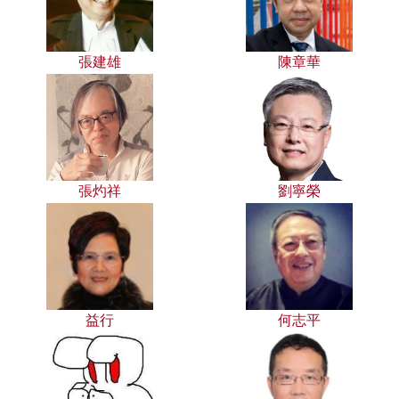
張建雄
陳章華
張灼祥
劉寧榮
益行
何志平