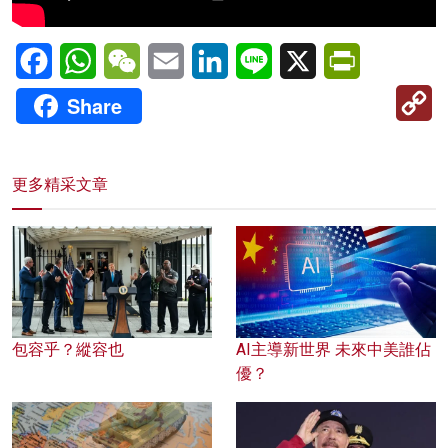
Facebook
WhatsApp
WeChat
Email
LinkedIn
Line
X
PrintFriendl
C
Share
Li
更多精采文章
包容乎？縱容也
AI主導新世界 未來中美誰佔
優？