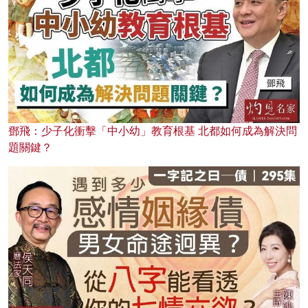
鄧飛：少子化衝擊「中小幼」教育根基 北都如何成為解決問
題關鍵？