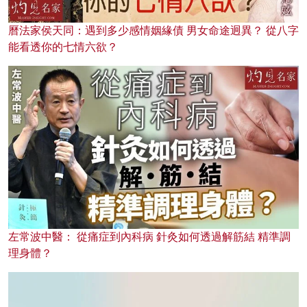
曆法家侯天同：遇到多少感情姻緣債 男女命途迥異？ 從八字
能看透你的七情六欲？
左常波中醫： 從痛症到內科病 針灸如何透過解筋結 精準調
理身體？