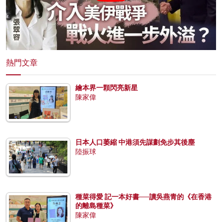
熱門文章
繪本界一顆閃亮新星
陳家偉
日本人口萎縮 中港須先謀劃免步其後塵
陸振球
種菜得愛 記一本好書──讀吳燕青的《在香港
的離島種菜》
陳家偉