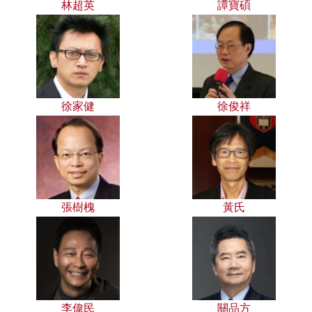
林超英
譚寶碩
徐家健
徐俊祥
張樹槐
黃氏
李偉民
關品方