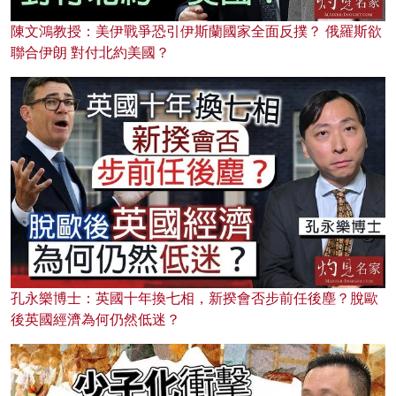
陳文鴻教授：美伊戰爭恐引伊斯蘭國家全面反撲？ 俄羅斯欲
聯合伊朗 對付北約美國？
孔永樂博士：英國十年換七相，新揆會否步前任後塵？脫歐
後英國經濟為何仍然低迷？