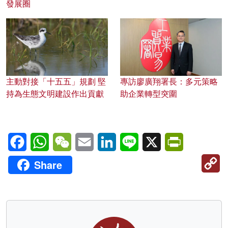
發展圈
主動對接「十五五」規劃 堅
專訪廖廣翔署長：多元策略
持為生態文明建設作出貢獻
助企業轉型突圍
Facebook
WhatsApp
WeChat
Email
LinkedIn
Line
X
PrintFriendl
C
Share
Li