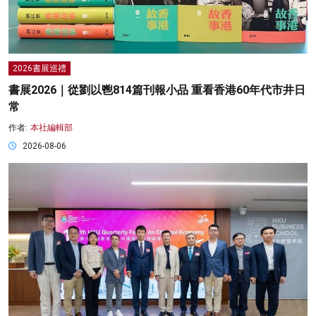
2026書展巡禮
書展2026｜從劉以鬯814篇刊報小品 重看香港60年代市井日
常
作者:
本社編輯部
2026-08-06