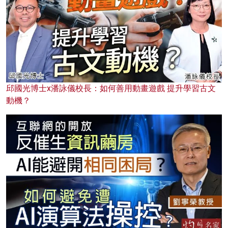
邱國光博士x潘詠儀校長：如何善用動畫遊戲 提升學習古文
動機？