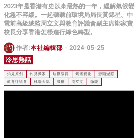
2023年是香港有史以來最熱的一年，緩解氣候變
名家榜
化急不容緩。一起聽聽前環境局局長黃錦星、中
灼見活動
電前高級總監周立文與教育評議會副主席鄭家寶
校長分享香港怎樣進行綠色轉型。
關於我們
作者:
本社編輯部
- 2024-05-25
冷思熱話
灼見原創
灼見獨家
垃圾徵費
氣候變化
源頭減廢
教育評議會
極端天氣
減排
周立文
節能