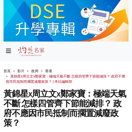
政局
教育
文化
財經
首頁
影片
政局
香港
黃錦星x周立文x鄭家寶：極端天氣不斷 怎樣四管齊下節能減排？ 政府不應
生活
因市民抵制而擱置減廢政策？ | 本社編輯部
黃錦星x周立文x鄭家寶：極端天氣
健康
不斷 怎樣四管齊下節能減排？ 政
商業
府不應因市民抵制而擱置減廢政
科技
策？
影片