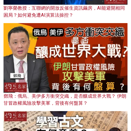
劉寧榮教授：互聯網的開放反催生資訊繭房，AI能避開相同
困局？如何避免遭AI演算法操控？
鄧飛：俄烏、美伊多方衝突交織，是否釀成世界大戰？ 伊朗
甘冒政權風險攻擊美軍，背後有何盤算？