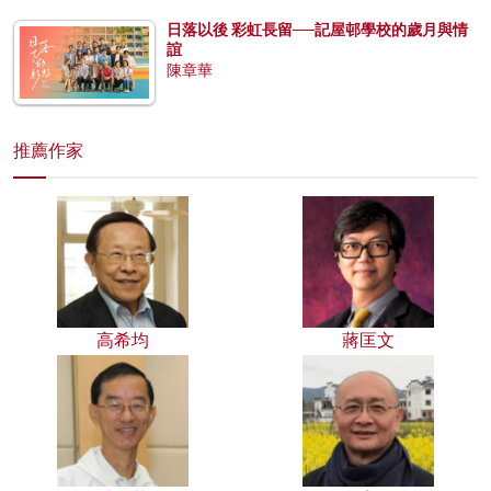
日落以後 彩虹長留──記屋邨學校的歲月與情
誼
陳章華
推薦作家
高希均
蔣匡文