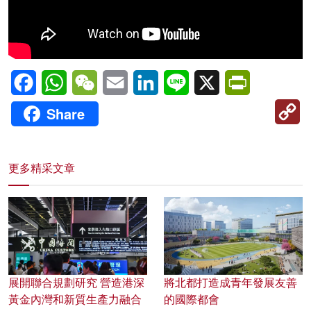
Facebook
WhatsApp
WeChat
Email
LinkedIn
Line
X
PrintFriendl
C
Share
Li
更多精采文章
展開聯合規劃研究 營造港深
將北都打造成青年發展友善
黃金內灣和新質生產力融合
的國際都會