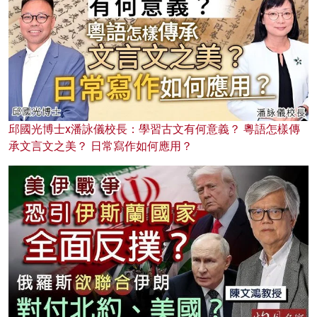
邱國光博士x潘詠儀校長：學習古文有何意義？ 粵語怎樣傳
承文言文之美？ 日常寫作如何應用？