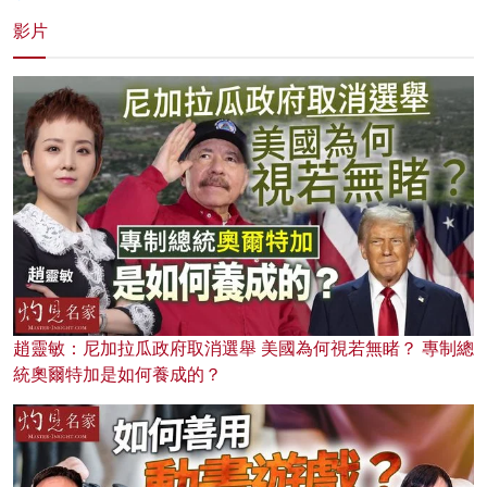
影片
趙靈敏：尼加拉瓜政府取消選舉 美國為何視若無睹？ 專制總
統奧爾特加是如何養成的？