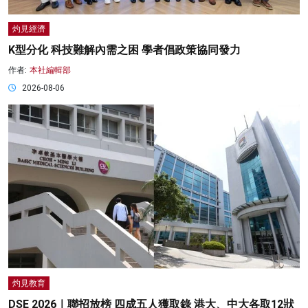
灼見經濟
K型分化 科技難解內需之困 學者倡政策協同發力
作者:
本社編輯部
2026-08-06
灼見教育
DSE 2026｜聯招放榜 四成五人獲取錄 港大、中大各取12狀