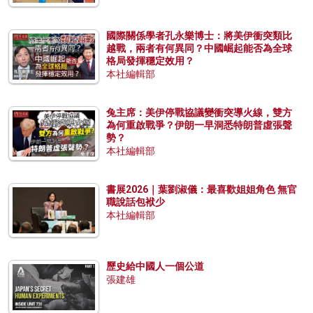
國際關係學者孔永樂博士：將美伊衝突類比
越戰，兩者有何異同？中國崛起能否為全球
格局發揮穩定效用？
本社編輯部
兔主席：美伊停戰協議變衝突導火線，雙方
為何重啟戰爭？伊朗一早洞悉特朗普虛張聲
勢？
本社編輯部
書展2026｜葉劉淑儀：最喜歡姐姐角色 無官
職說話包袱少
本社編輯部
歷史給中國人一個公道
張建雄