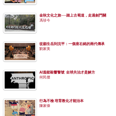
金秋文化之旅──踏上古蜀道，走過劍門關
馮珍今
從顧生岳到沈平：一個座右銘的兩代傳承
劉家美
AI逃獄敲響警號 全球共治才是解方
何民傑
行為不檢 培育教化才能治本
陳家偉