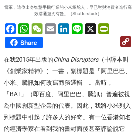
雷軍，這位出身智慧手機行業的小米掌舵人，早已對與消費者進行高
效溝通遊刃有餘。（Shutterstock）
Facebook
WhatsApp
WeChat
Email
LinkedIn
Line
X
PrintFriendl
C
Share
Li
在我2015年出版的
China Disruptors
（中譯本叫
《創業家精神》）一書，副標題是「阿里巴巴、
小米、騰訊如何改寫商務邏輯」。當時，
「BAT」（即百度、阿里巴巴、騰訊）普遍被視
為中國創新型企業的代表。因此，我將小米列入
到標題中引起了許多人的好奇。有一位香港知名
的經濟學家在看到我的書封面後甚至評論說它