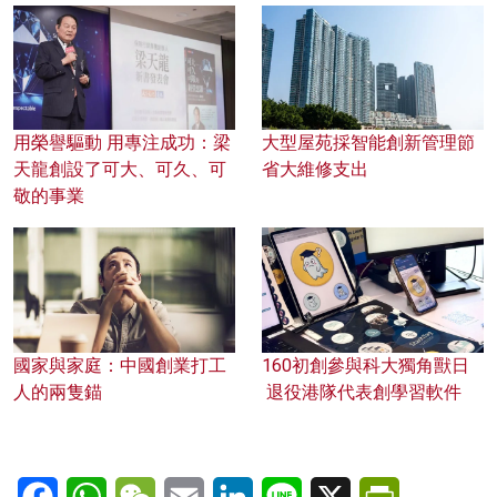
用榮譽驅動 用專注成功：梁
大型屋苑採智能創新管理節
天龍創設了可大、可久、可
省大維修支出
敬的事業
國家與家庭：中國創業打工
160初創參與科大獨角獸日
人的兩隻錨
退役港隊代表創學習軟件
Facebook
WhatsApp
WeChat
Email
LinkedIn
Line
X
PrintFriendl