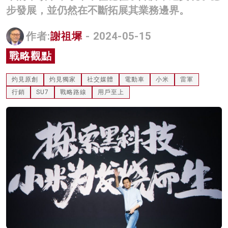
步發展，並仍然在不斷拓展其業務邊界。
名家榜
灼見活動
作者:
謝祖墀
- 2024-05-15
戰略觀點
關於我們
灼見原創
灼見獨家
社交媒體
電動車
小米
雷軍
行銷
SU7
戰略路線
用戶至上