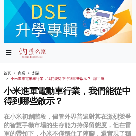
政局
教育
文化
財經
首頁
商業
創業
小米進軍電動車行業，我們能從中得到哪些啟示？ | 謝祖墀
生活
小米進軍電動車行業，我們能從中
健康
得到哪些啟示？
商業
在小米初創階段，儘管外界普遍對其在激烈競爭
科技
的智慧手機市場的生存能力持保留態度，但在雷
影片
軍的帶領下，小米不僅穩住了陣腳，還實現了穩