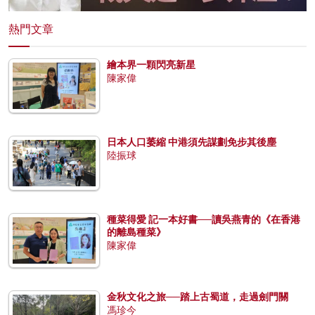
熱門文章
繪本界一顆閃亮新星
陳家偉
日本人口萎縮 中港須先謀劃免步其後塵
陸振球
種菜得愛 記一本好書──讀吳燕青的《在香港
的離島種菜》
陳家偉
金秋文化之旅──踏上古蜀道，走過劍門關
馮珍今