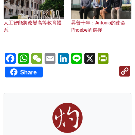
人工智能將改變高等教育體
昇普十年：Antonia的使命
系
Phoebe的選擇
Facebook
WhatsApp
WeChat
Email
LinkedIn
Line
X
PrintFriendl
C
Share
Li