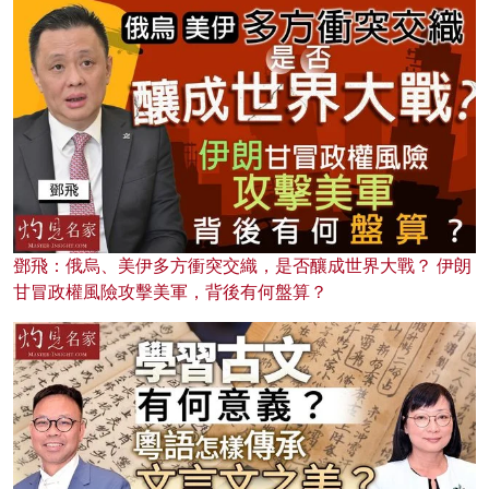
鄧飛：俄烏、美伊多方衝突交織，是否釀成世界大戰？ 伊朗
甘冒政權風險攻擊美軍，背後有何盤算？