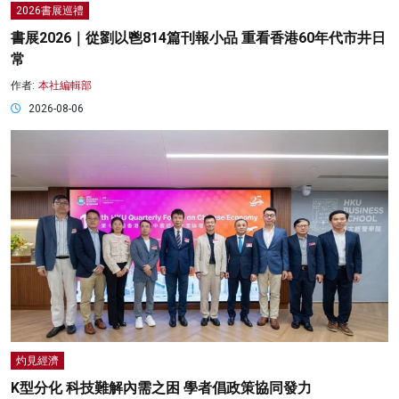
2026書展巡禮
書展2026｜從劉以鬯814篇刊報小品 重看香港60年代市井日
常
作者:
本社編輯部
2026-08-06
灼見經濟
K型分化 科技難解內需之困 學者倡政策協同發力