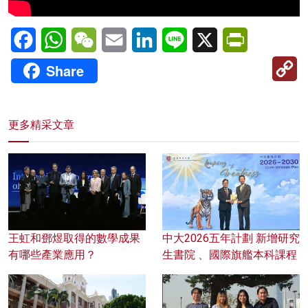
Facebook
WhatsApp
WeChat
Email
LinkedIn
Line
X
PrintFriendl
C
Share
Li
更多精采文章
王虹和鄧煜取得的數學成果
中大2026五年計劃 新增研究
有哪些產業應用？
生書院 、國際旗艦本科課程