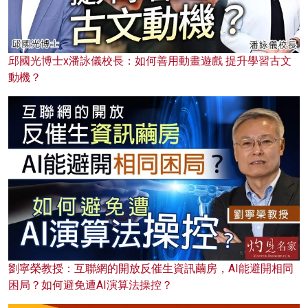
邱國光博士x潘詠儀校長：如何善用動畫遊戲 提升學習古文
動機？
劉寧榮教授：互聯網的開放反催生資訊繭房，AI能避開相同
困局？如何避免遭AI演算法操控？