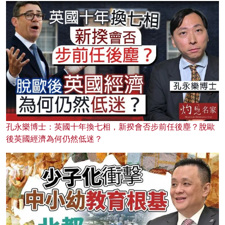
孔永樂博士：英國十年換七相，新揆會否步前任後塵？脫歐
後英國經濟為何仍然低迷？