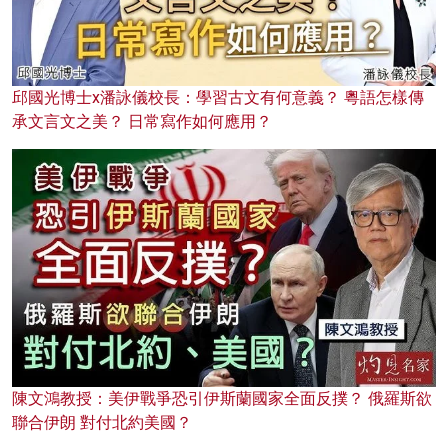
邱國光博士x潘詠儀校長：學習古文有何意義？ 粵語怎樣傳
承文言文之美？ 日常寫作如何應用？
陳文鴻教授：美伊戰爭恐引伊斯蘭國家全面反撲？ 俄羅斯欲
聯合伊朗 對付北約美國？