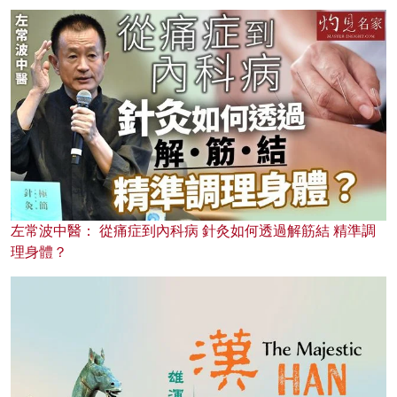
左常波中醫： 從痛症到內科病 針灸如何透過解筋結 精準調
理身體？