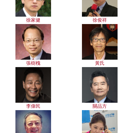
徐家健
徐俊祥
張樹槐
黃氏
李偉民
關品方