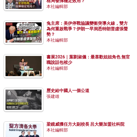
格局發揮穩定效用？
本社編輯部
兔主席：美伊停戰協議變衝突導火線，雙方
為何重啟戰爭？伊朗一早洞悉特朗普虛張聲
勢？
本社編輯部
書展2026｜葉劉淑儀：最喜歡姐姐角色 無官
職說話包袱少
本社編輯部
歷史給中國人一個公道
張建雄
梁鏡威獲任方大副校長 呂大樂加盟社科院
本社編輯部