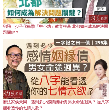
鄧飛：少子化衝擊「中小幼」教育根基 北都如何成為解決問
題關鍵？
曆法家侯天同：遇到多少感情姻緣債 男女命途迥異？ 從八字
能看透你的七情六欲？