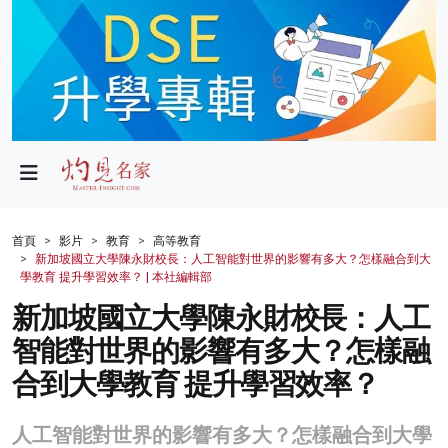
政局
教育
文化
財經
首頁
影片
教育
高等教育
新加坡國立大學陳永財校長：人工智能對世界的影響有多大？怎樣融合到大
生活
學教育 提升學習效率？ | 本社編輯部
新加坡國立大學陳永財校長：人工
健康
智能對世界的影響有多大？怎樣融
商業
合到大學教育 提升學習效率？
科技
人工智能對世界的影響有多大？怎樣融合到大學
影片