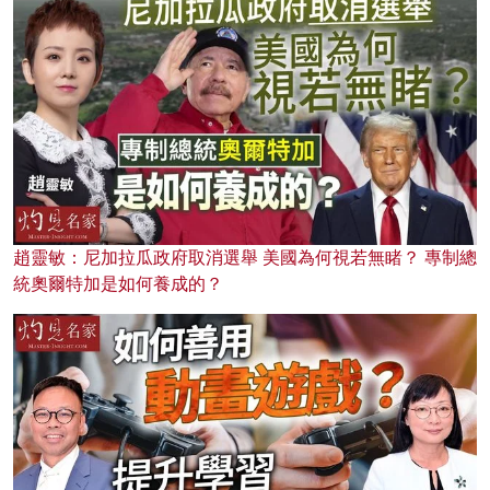
趙靈敏：尼加拉瓜政府取消選舉 美國為何視若無睹？ 專制總
統奧爾特加是如何養成的？