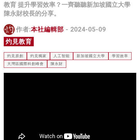
教育 提升學習效率？一齊聽聽新加坡國立大學
名家榜
陳永財校長的分享。
灼見活動
作者:
本社編輯部
- 2024-05-09
關於我們
灼見教育
灼見原創
灼見獨家
人工智能
新加坡國立大學
學習效率
大灣區國際科創峰會
陳永財