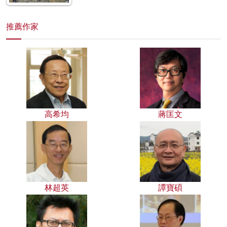
推薦作家
高希均
蔣匡文
林超英
譚寶碩